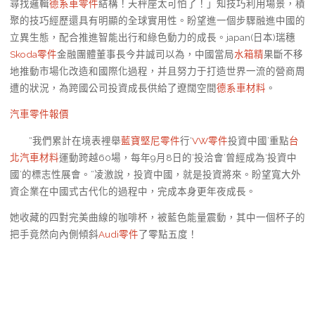
尋找邏輯
德系車零件
結構！天秤座太可怕了！」知技巧利用場景，積
聚的技巧經歷還具有明顯的全球實用性。盼望進一個步驟融進中國的
立異生態，配合推進智能出行和綠色動力的成長。japan(日本)瑞穗
Skoda零件
金融團體董事長今井誠司以為，中國當局
水箱精
果斷不移
地推動市場化改造和國際化過程，并且努力于打造世界一流的營商周
遭的狀況，為跨國公司投資成長供給了遼闊空間
德系車材料
。
汽車零件報價
“我們累計在境表裡舉
藍寶堅尼零件
行‘
VW零件
投資中國’重點
台
北汽車材料
運動跨越60場，每年9月8日的‘投洽會’曾經成為‘投資中
國’的標志性展會。”凌激說，投資中國，就是投資將來。盼望寬大外
資企業在中國式古代化的過程中，完成本身更年夜成長。
她收藏的四對完美曲線的咖啡杯，被藍色能量震動，其中一個杯子的
把手竟然向內側傾斜
Audi零件
了零點五度！