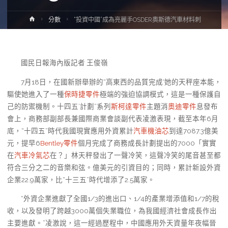
Home
分數
“投資中國”成為亮麗手OSDER奧斯德汽車材料刺
國民日報海內版記者 王俊嶺
7月18日，在國新辦舉辦的“高東西的品質完成‘她的天秤座本能，
驅使她進入了一種
保時捷零件
極端的強迫協調模式，這是一種保護自
己的防禦機制。十四五’計劃”系列
斯柯達零件
主題消
奧迪零件
息發布
會上，商務部副部長兼國際商業會談副代表凌激表現，截至本年6月
底，“十四五”時代我國現實應用外資累計
汽車機油芯
到達7087.3億美
元，提早6
Bentley零件
個月完成了商務成長計劃提出的7000「實實
在
汽車冷氣芯
在？」林天秤發出了一聲冷笑，這聲冷笑的尾音甚至都
符合三分之二的音樂和弦。億美元的引資目的；同時，累計新設外資
企業22.9萬家，比“十三五”時代增添了2.5萬家。
“外資企業進獻了全國1/3的進出口、1/4的產業增添值和1/7的稅
收，以及發明了跨越3000萬個失業職位，為我國經濟社會成長作出
主要進獻。”凌激說，這一經過歷程中，中國應用外天資量年夜幅晉