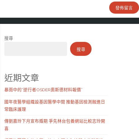
搜尋
搜尋
近期文章
暴雨中的“逆行者OSDER奧斯德材料報價”
國年夜醫學組織設基因醫學中間 推動基因檢測融進日
常臨床護理
傳劉嘉玲下月宣布婚期 爭先林台包養網站比較志玲開
喜