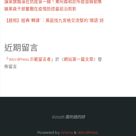
讓黨旗飄蕩在抗疫第一線！東阿森和診所疫苗縣劉集
鎮黨員干部奮戰在疫情防控最前沿剪影
【趙旭】經典“轉譯”：黃庭找九宮格交流堅的“理語”詩
近期留言
「
WordPress 示範留言者
」於〈
網站第一篇文章
〉發
佈留言
©2026 風吹過的詩
Powered by
Anima
&
WordPress.