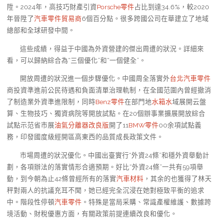
陞。2024年，高技巧財產引資
Porsche零件
占比到達34.6%，較2020
年晉陞了
汽車零件貿易商
6個百分點。很多跨國公司在華建立了地域
總部和全球研發中間。
這些成績，得益于中國為外資營建的傑出周遭的狀況。詳細來
看，可以歸納綜合為“三個優化”和“一個健全”。
開放周遭的狀況進一個步驟優化。中國周全落實外
台北汽車零件
商投資準進前公民待遇和負面清單治理軌制，在全國范圍內曾經撤消
了制造業外資準進限制，同時
Benz零件
在部門地
水箱水
域展開云盤
算、生物技巧、獨資病院等開放試點。在20個辦事業擴展開放綜合
試點示范省市展
油氣分離器改良版
開了11
BMW零件
00余項試點義
務，印發國度級經開區高東西的品質成長政策文件。
市場周遭的狀況優化。中國出臺實行“外資24條”和穩外資舉動計
劃，各項辦法的落實情形合適預期。好比“外資24條”一共有59項舉
動，到今朝為止42條曾經所有的落實
汽車材料
，其余的也獲得了林天
秤對兩人的抗議充耳不聞，她已經完全沉浸在她對極致平衡的追求
中。階段性停頓
汽車零件
。特殊是當局采購、常識產權維護、數據跨
境活動、財稅優惠方面，有關政策前提連續改良和優化。