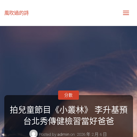
風吹過的詩
分數
拍兒童節目《小叢林》 李升基預
台北秀傳健檢習當好爸爸
Posted by
admin
on
2026 年 2 月 6 日