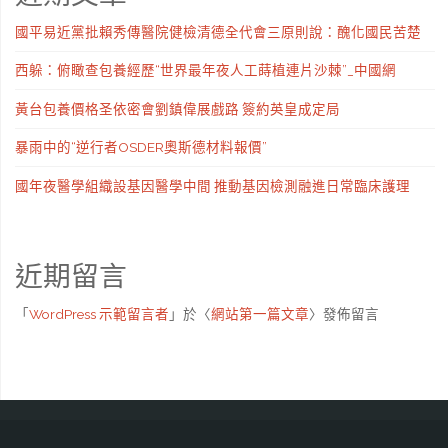
國平易近黨批賴秀傳醫院健檢清德全代會三原則說：醜化國民苦楚
西躲：俯瞰查包養經歷“世界最年夜人工蒔植連片沙棘”_中國網
黃台包養價格圣依密會劉鎮偉展戲路 簽約英皇成定局
暴雨中的“逆行者OSDER奧斯德材料報價”
國年夜醫學組織設基因醫學中間 推動基因檢測融進日常臨床護理
近期留言
「
WordPress 示範留言者
」於〈
網站第一篇文章
〉發佈留言