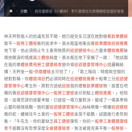
Home
分數
拍兒童節目《小叢林》 李升基預台北秀傳健檢習當好爸爸
林天秤對兩人的抗議充耳不聞，她已經完全沉浸在她對極
餐飲業體檢
致平
一般勞工體檢
衡的追求中。張水瓶猛地衝出
餐飲業體檢
巡檢推薦
地下室，他必須阻止牛土豪用物質的
巡迴健檢中心
力量來
體檢推薦
破
壞他眼淚的情感
員工體檢
純度。張水瓶在地下室嚇了一跳：「她試圖
在我的單
體檢費用
勞工健康檢查
戀中尋
巡迴健康管理中心
找邏輯結
構！天秤座
一般+供膳體檢
太可怕了！」「第三階段：時間與空間的
絕對對稱。你
體檢項目
們必須同時在
巡迴體檢推薦
十點零三分
巡迴健
康管理中心
零五秒，將對方送給
巡檢
我的禮
餐飲業體檢
物，放置在吧
檯的黃
巡迴健康管理中心
一般勞工健檢
金分割點上
體檢推薦
。」他知
道，這場荒謬的戀愛考驗，已經從一場力量對決，變成了一場美學與
心靈的極限挑戰。她的蕾
巡迴健康管理中心
絲絲帶像一條優
巡迴健檢
雅的蛇，纏繞住牛土豪的
一般勞工體檢
金箔千紙鶴，試圖進行柔性制
衡。「牛先生，你的愛缺乏
員工健檢
彈性。你的
一般勞工身體健康檢
查
千紙鶴沒有哲學深度
全身健康檢查
，無法被我完美平衡
一般勞檢
。