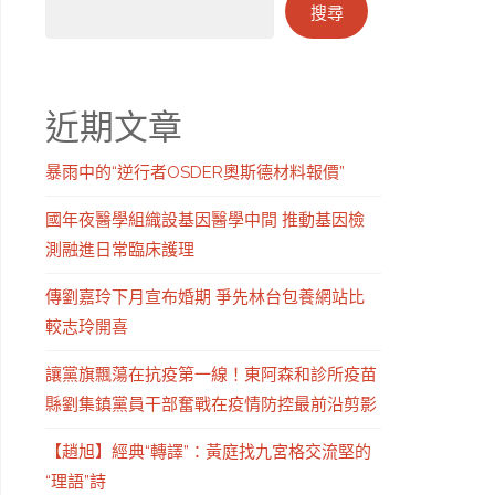
搜尋
近期文章
暴雨中的“逆行者OSDER奧斯德材料報價”
國年夜醫學組織設基因醫學中間 推動基因檢
測融進日常臨床護理
傳劉嘉玲下月宣布婚期 爭先林台包養網站比
較志玲開喜
讓黨旗飄蕩在抗疫第一線！東阿森和診所疫苗
縣劉集鎮黨員干部奮戰在疫情防控最前沿剪影
【趙旭】經典“轉譯”：黃庭找九宮格交流堅的
“理語”詩