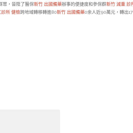
群眾，晉陞了醫保
新竹 出國備藥
辦事的便捷度和參保群
新竹 減重 診
工診所 健檢
跨地域轉移轉進80
新竹 出國備藥
0余人近90萬元，轉出17