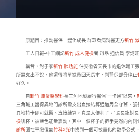
原題目：推動醫保一體化成長 群眾看病就醫更方
新竹 
工人日報-中工網記
新竹 成人健檢
者 趙昂 通信員 李炳
曩昔，對于家
新竹 肺功能
住安徽省天長市的退休職工
所需支出不說，他還得將單據帶回天長市，到醫保部分停止
好久。
自
新竹 職業醫學科
長三角地域履行醫保“一卡通”以來，
三角職工醫保異地門診所需支出直接結算通道周全守舊，張
異地持卡即可就醫、直接結算，真是太便利了。”張長龍對長
檢
啡杯，被藍色能量震動，其中一個杯子的把手竟然向內側
診所
圖在單戀傻氣
竹科X光
中找到一個可被量化的數學公式