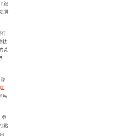
和“跑
是質
實行
地就
的黃
范
、糖
東區
悍馬
，參
打點
兩