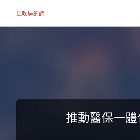
風吹過的詩
推動醫保一體