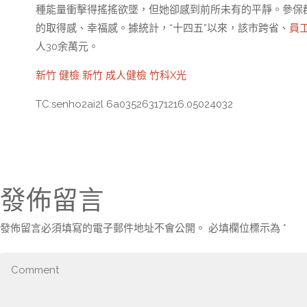
種能量衝擊得搖搖欲墜，但她卻感到前所未有的平靜。參保
的取得感、幸福感。據統計，“十四五”以來，該市跨省、
員
人30余萬元。
新竹 健檢
新竹 成人健檢
竹科X光
TC:senho2ai2l 6a035263171216.05024032
發佈留言
發佈留言必須填寫的電子郵件地址不會公開。
必填欄位標示為
*