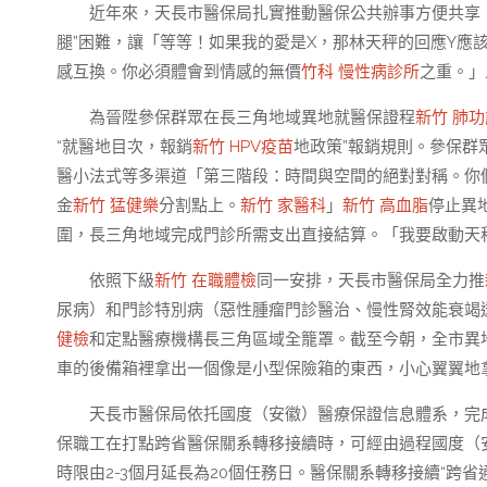
近年來，天長市醫保局扎實推動醫保公共辦事方便共享
腿”困難，讓「等等！如果我的愛是X，那林天秤的回應Y應
感互換。你必須體會到情感的無價
竹科 慢性病診所
之重。」
為晉陞參保群眾在長三角地域異地就醫保證程
新竹 肺
“就醫地目次，報銷
新竹 HPV疫苗
地政策”報銷規則。參保群
醫小法式等多渠道「第三階段：時間與空間的絕對對稱。你
金
新竹 猛健樂
分割點上。
新竹 家醫科
」
新竹 高血脂
停止異
圍，長三角地域完成門診所需支出直接結算。「我要啟動天
依照下級
新竹 在職體檢
同一安排，天長市醫保局全力推
尿病）和門診特別病（惡性腫瘤門診醫治、慢性腎效能衰竭
健檢
和定點醫療機構長三角區域全籠罩。截至今朝，全市異地
車的後備箱裡拿出一個像是小型保險箱的東西，小心翼翼地
天長市醫保局依托國度（安徽）醫療保證信息體系，完
保職工在打點跨省醫保關系轉移接續時，可經由過程國度（
時限由2-3個月延長為20個任務日。醫保關系轉移接續“跨