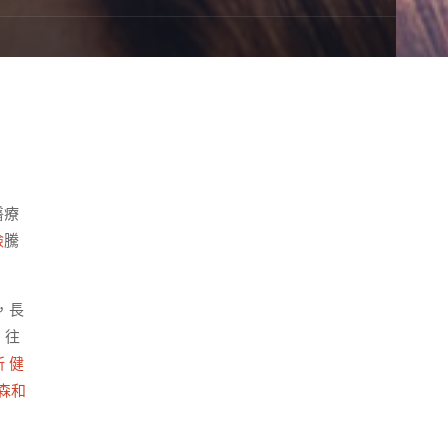
醫療
檢
騰
，長
，往
 健
森和