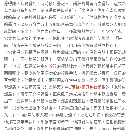
爍得讓人眼睛發疼，同時發出警報。王醋狂的聲音再次響起，這次帶
著金屬回音的嘲弄，刺耳得像是磨砂紙。「廖沾沾！你那充滿腐敗氣
味的蒜泥，是對醬料學的侮辱！必須淨化！」「你將為你那百分之五
的醬油，以及百分之九十五的邪惡蒜頭付出代價！」醋罐機器人的頂
端裂開，露出了一個巨大的管口，正在聚積藍色光芒。K-999特務用
它穿著燕尾服的小爪子，一把抓住了廖沾沾的褲腳催促著他。「快
點！沾沾先生！那是醋酸離子炮！專門用來溶解有機發酵物的！」
「它會把你的蒜泥在零點一秒內變成無菌的、純淨的白醋！那是浩劫
啊！」「不准動我的蒜泥！」廖沾沾發出了醬料學家對待信仰般的怒
吼。他以一種專業包水
包養
餃的極限速度，從旁邊的麵粉堆中抓起了
兩團麵皮。麵皮被他用氣功般的捏製手法，瞬間擴大成直徑三公尺的
巨大麵皮。他猛地擲出，兩張麵皮在空中交疊，變成一個半透明的防
禦護盾。這就是家傳《沾醬秘笈》中記
甜心寶貝包養網
載的「水餃皮
護盾」，薄韌而充滿彈性。藍色離子炮光束猛烈地擊中麵皮護盾，發
出了一聲像是汽水開蓋的聲音。護盾劇烈震動，但奇蹟般地擋住了攻
擊，只是散發出濃郁的麵香。「這麵皮的延展性！完美！但撐不了太
久！」K-999焦急地大喊，中藥味更濃了。廖沾沾知道，他必須帶走
他那缸陳年老蒜泥，那是宇宙的希望。他跑到蒜泥缸前，使出他搬運
食材的全部力量，將那口比他還胖的缸抱起。「走！K-999！我們要