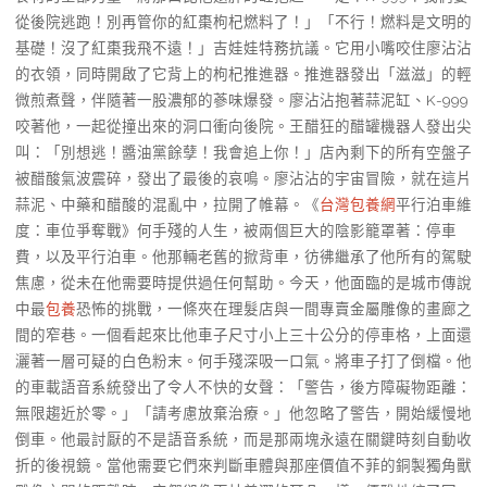
從後院逃跑！別再管你的紅棗枸杞燃料了！」「不行！燃料是文明的
基礎！沒了紅棗我飛不遠！」吉娃娃特務抗議。它用小嘴咬住廖沾沾
的衣領，同時開啟了它背上的枸杞推進器。推進器發出「滋滋」的輕
微煎煮聲，伴隨著一股濃郁的蔘味爆發。廖沾沾抱著蒜泥缸、K-999
咬著他，一起從撞出來的洞口衝向後院。王醋狂的醋罐機器人發出尖
叫：「別想逃！醬油黨餘孽！我會追上你！」店內剩下的所有空盤子
被醋酸氣波震碎，發出了最後的哀鳴。廖沾沾的宇宙冒險，就在這片
蒜泥、中藥和醋酸的混亂中，拉開了帷幕。《
台灣包養網
平行泊車維
度：車位爭奪戰》何手殘的人生，被兩個巨大的陰影籠罩著：停車
費，以及平行泊車。他那輛老舊的掀背車，彷彿繼承了他所有的駕駛
焦慮，從未在他需要時提供過任何幫助。今天，他面臨的是城市傳說
中最
包養
恐怖的挑戰，一條夾在理髮店與一間專賣金屬雕像的畫廊之
間的窄巷。一個看起來比他車子尺寸小上三十公分的停車格，上面還
灑著一層可疑的白色粉末。何手殘深吸一口氣。將車子打了倒檔。他
的車載語音系統發出了令人不快的女聲：「警告，後方障礙物距離：
無限趨近於零。」「請考慮放棄治療。」他忽略了警告，開始緩慢地
倒車。他最討厭的不是語音系統，而是那兩塊永遠在關鍵時刻自動收
折的後視鏡。當他需要它們來判斷車體與那座價值不菲的銅製獨角獸