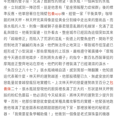
年危機的雙子座，充滿了戲劇性的絕望。張水瓶，一個典型的水瓶
座，立刻感到一陣恐慌，這是他患有「星座預報壓力症候群」後的標
準反應。他單戀著住在隔壁
包養app
棟、經營一家「平衡美學」咖啡
館的林天秤。林天秤完美得像是從黃金分割線中走出來的藝術品。而
張水瓶的人生，則像一團被獅子座暴君隨意亂踢的毛線球，充滿了混
亂與錯位。他衝到窗邊，往外看去。整座城市已經因為這個突如其來
的「超級修正」而陷入了荒謬的混亂。街道上的雙魚座們，開始不受
控制地流下鹹鹹的海水淚，他們無法停止地哭泣，導致城市低窪處已
經形成了小型潟湖。那些摩羯座的上班族，嚴格遵守著廣播中「摩羯
座今天適合原地踏步，否則將失去襪子」的指令。數百名西裝筆挺的
摩羯座正整齊地站在原地，他們的鞋子裡裝滿了已經潮濕的淚水。
「負百分之八十七？」張水瓶喃喃自語，感到胃部一陣翻騰，他知道
這代表著什麼。林天秤的運勢越差，他那股積壓已久、無處安放的單
戀能量就會越發瘋狂地實體化。上次林天秤的戀愛運勢跌至百分之
包
養妹
二十，張水瓶就發現他的廚房裡長滿了巨大的、形狀是林天秤側
臉的粉紅色蘑菇。他必須在今天結束前，將林天秤的運勢至少提升到
零。否則，他那份單戀就會變成某種具備攻擊性的實體。他緊張地跑
進他堆滿了星座圖表和過期甜甜圈的地下室，那裡放著他的秘密武
器。「我需要星象學輔助儀！」他衝到一個像是老式彈珠臺的機器