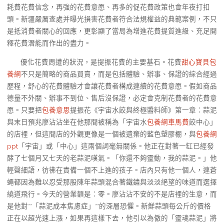
耗費花費信念，再強的花費意愿、再多的促花費政策也會年夜打扣
頭。新疆嚴厲查處并曝光損害花費者符合法規權益的典範案例，不只
是抵消費者關心的回應，更彰顯了當局為增進花費提質進級、充足開
釋花費潛能而作出的盡力。
優化花費周遭的狀況，是提振花費的主要基石。花費
甜心寶貝包
養網
不只是簡略的商品買賣，而是包括體驗、辦事、保證的綜合經過
歷程，舒心的花費體驗才會讓花費者構成連續的花費意愿。假如商品
德量不外關、辦事不到位、售后沒保證，必定會克制花費者的花費意
愿。只要把
包養意思
提振花《宇宙水餃與終極醬料師》第一章：蒜泥
與末日預兆廖沾沾坐在他那間被稱為「宇宙水
包養網車馬費
餃中心」
的店裡，但這間店的外觀更像是一個被遺棄的藍色塑膠棚，與
包養網
ppt
「宇宙」或「中心」這兩個詞毫無關係。他正在對著一缸已經發
酵了七個月又七天的老蒜泥嘆氣。「你還不夠靈動，我的蒜泥。」他
輕聲細語，彷彿在責備一個不上進的孩子。店內只有他一個人，連蒼
蠅都因為難以忍受那股陳年蒜頭混合著鐵鏽與淡淡絕望的味道而選擇
繞道飛行。今天的營業額是：零。廖沾沾不安的不是店裡的生意，而
是他對**「蒜泥成本焦慮症」**的深層恐懼。新鮮蒜頭每公斤的價格
正在以超光速上漲，如果再這樣下去，他引以為傲的「靈魂蒜泥」將