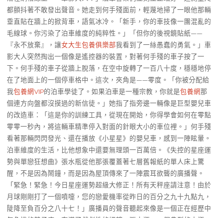
都顫抖著不敢發出聲音。她走到何手殘面前，輕蔑地掃了一眼他那輛
垂直貼在牆上的掀背車，語氣冰冷。「新手，你的車技像一團混亂的
毛線球。你污染了泊車維度的純粹性。」「但你的後視鏡貼紙——
『永不放棄』，讓
女大生包養俱樂部
我看到了一絲愚蠢的勇氣。」車
影大人突然掏出一個像是遙控器的裝置，對著何手殘的車子按了一
下。何手殘的車子從牆上脫落，在空中旋轉了一百八十度，穩穩地停
在了地面上的一個停車格中。這次，夾角是——零度。「你被分配給
我
包養網VIP
的泊車學徒了。如果泊車是一種宗教，你就是
包養網
那
個連方向盤都沒摸過的新信徒。」她指了指旁邊一輛像是巨型嬰兒車
的改造車：「這是你的訓練工具，從現在開始，你得學會如何在零點
零零一秒內，將這輛車精準停入對面的針眼大小的車位裡。」何手殘
看著那輛閃閃發光、還在播放《小星星》的嬰兒車，感到一陣眩暈。
泊車維度的生活，比他想象中還要無理頭一百萬倍。《失控的星座運
勢與單戀狂想曲》張水瓶從他那張覆蓋著七層舊報紙的單人床上驚
醒，不是因為鬧鐘，而是因為屋頂傳來了一陣震耳欲聾的廣播聲。
「緊急！緊急！今日星座運勢超級大修正！所有天秤座請注意！由於
月球剛剛打了一個噴嚏，您的戀愛機率從昨日的百分之九十九點九，
陡降至負百分之八十七！」廣播員的聲音聽起來像是一個正在經歷中