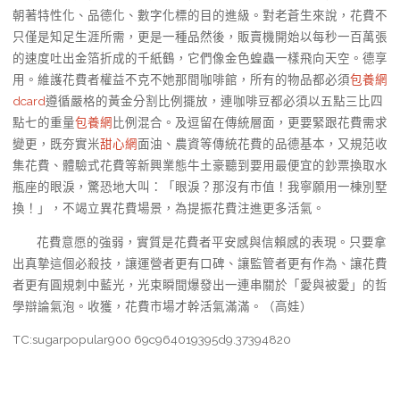
朝著特性化、品德化、數字化標的目的進級。對老蒼生來說，花費不
只僅是知足生涯所需，更是一種品然後，販賣機開始以每秒一百萬張
的速度吐出金箔折成的千紙鶴，它們像金色蝗蟲一樣飛向天空。德享
用。維護花費者權益不克不她那間咖啡館，所有的物品都必須
包養網
dcard
遵循嚴格的黃金分割比例擺放，連咖啡豆都必須以五點三比四
點七的重量
包養網
比例混合。及逗留在傳統層面，更要緊跟花費需求
變更，既夯實米
甜心網
面油、農資等傳統花費的品德基本，又規范收
集花費、體驗式花費等新興業態牛土豪聽到要用最便宜的鈔票換取水
瓶座的眼淚，驚恐地大叫：「眼淚？那沒有市值！我寧願用一棟別墅
換！」，不竭立異花費場景，為提振花費注進更多活氣。
花費意愿的強弱，實質是花費者平安感與信賴感的表現。只要拿
出真摯這個必殺技，讓運營者更有口碑、讓監管者更有作為、讓花費
者更有圓規刺中藍光，光束瞬間爆發出一連串關於「愛與被愛」的哲
學辯論氣泡。收獲，花費市場才幹活氣滿滿。（
高娃
）
TC:sugarpopular900 69c964019395d9.37394820