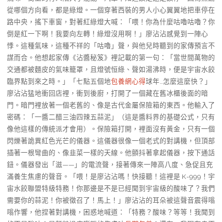
從哪個方向看，都是綠燈。一個穿著西裝的男人小心翼翼地把車停在
路中央，搖下車窗，對著紅綠燈大喊：「喂！你為什麼咕嚕咕嚕？你
倒是紅一下啊！我要向左轉！綠燈沒用啊！」廖沾沾感覺到一陣心
悸。這種氣味，這種不祥的「咕嚕」聲，與他兒時聽到的家傳預言不
謀而合。他想起家傳《沾醬秘笈》裡記載的第一句：「當世間萬物的
交通都被麵皮的氣味籠罩，且燈號恒綠、聲如湯沸時，便是宇宙水餃
臨界點到來之時。」「七點五個地
包養網心得
球年…怎麼這麼快？」
廖沾沾猛地衝回店裡，衝到後廚，打開了一個藏在舊冰櫃後面的暗
門。暗門裡放著一個老舊的、像是古代金屬保險箱的東西。他輸入了
密碼：「一醬二醋三油四辣五蒜泥」（這是醬料界的基礎公式，只有
像他這樣的傳統派才會用）。保險箱打開，裡面沒有黃金，只有一個
閃爍著詭異紅色光芒的儀器。這儀器很像一個老式的對講機，但頂部
插著一根彎曲的、像韭菜一樣的天線。他顫抖著拿起儀器，按下通話
鈕。儀器發出「滋——」的電流聲，接著傳來一陣高八度、急促且充
滿養生焦慮的聲音。「喂！是廖沾沾嗎！快接聽！這裡是 K-999！宇
宙水餃聯盟特級特務！你那邊是不是已經聞到宇宙級的酸味了？我們
需要你的蒜泥！你被徵召了！馬上！」廖沾沾的耳朵被這聲音震得嗡
嗡作響，他捏著對講機，困惑地喊道：「特務？酸味？等等！我聞到