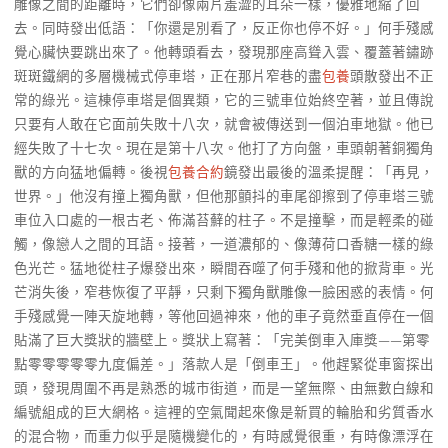
雕像之間的距離時，它們卻像兩片羞澀的耳朵一樣，優雅地縮了回
去。同時發出低語：「你還是別看了，反正你也停不好。」何手殘感
覺心臟快要跳出來了。他轉頭看去，發現那座高聳入雲、覆蓋著鏽跡
斑斑鐵網的多層機械式停車塔，正在那片窄巷的盡
包養
頭散發出不正
常的綠光。這棟停車塔是個異類，它的三號車位始終空著，並且傳說
只要有人敢在它面前失敗十八次，就會被傳送到一個泊車地獄。他已
經失敗了十七次。現在是第十八次。他打了方向盤，車頭朝著銅獨角
獸的方向猛地偏轉。後視
包養合約
鏡發出最後的溫柔提醒：「再見，
世界。」他沒有撞上獨角獸，但他那顫抖的車尾卻擦到了停車塔三號
車位入口處的一根古老、佈滿苔蘚的柱子。不是撞擊，而是輕柔的碰
觸，像戀人之間的耳語。接著，一道濃郁的、像薄荷口香糖一樣的綠
色光芒。猛地從柱子爆發出來，瞬間吞噬了何手殘和他的掀背車。光
芒消失後，窄巷恢復了平靜，只剩下獨角獸雕像一臉困惑的表情。何
手殘感覺一陣天旋地轉，等他回過神來，他的車子竟然垂直停在一個
貼滿了巨大獎狀的牆壁上。獎狀上寫著：「完美倒車入庫獎——第零
點零零零零零九度偏差。」落款人是「倒車王」。他趕緊從車窗探出
頭，發現周圍不再是熟悉的城市街道，而是一望無際、由無數白線和
編號組成的巨大網格。這裡的空氣聞起來像是新買的輪胎和劣質香水
的混合物，而重力似乎是隨機變化的，有時感覺很重，有時像漂浮在