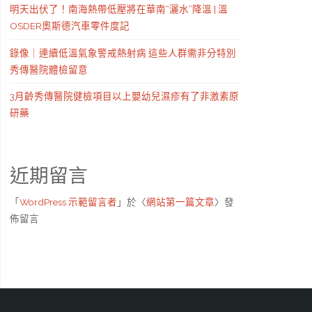
明天出伏了！南海熱帶低壓將在華南“灑水”降溫 | 溫
OSDER奧斯德汽車零件度記
錄像｜連續低溫氣象警戒熱射病 這些人群需非分特別
秀傳醫院體檢留意
3月齡秀傳醫院健檢項目以上嬰幼兒濕疹有了非激素原
研藥
近期留言
「
WordPress 示範留言者
」於〈
網站第一篇文章
〉發
佈留言