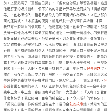
前，上面貼滿了「巨蟹座已哭」、「處女座勿碰」等警告標籤。這是
他用廢棄的唱片機和一個不知名的外星計算器改造而成的「情感調節
器」。他必須輸入一種極具感染力的正面情緒作為燃料，來抵抗那負
面的運勢波。「水瓶座的優勢，就是超脫一切的理性與冷靜…才怪！
我只有一腔熱血的傻氣啊！」他絕望地低吼。他看了一眼腳邊。那裡
放著一個他為林天秤準備了兩年的禮物：一個用一萬塊小小的天秤座
黃銅齒輪組成的音樂盒。他從未送出，因為害怕被拒絕。這份害怕，
就是純度最高的單戀情感。張水瓶咬緊牙關，將那個黃銅齒輪音樂盒
砸爛，將所有的齒輪都倒入「情感調節器」的輸入口。機器發出刺耳
的尖叫，接著，彈珠臺上的燈光開始瘋狂閃爍，發出警告。「能量超
載！檢測到極致純粹的單戀能量！目標：提升天秤座運勢！」在機器
的頂部，一個巨大的、像彩虹一樣的光束筆直地射向天
包養網站
空。
然而，就在光束衝出屋頂的一瞬間，一輛塗滿了金色、裝飾著巨大公
牛角的悍馬車猛地停在咖啡館門口。駕駛座上走下一個全身肌肉、
包
養
戴著鑽石項圈的男人，那人正是林天秤的狂熱追求者——金牛座霸
總牛土豪。牛土豪一腳踢開咖啡館的門，大聲宣布：「天秤！別管那
什麼負運勢！我已經用一百噸的純金箔買下了今天所有的壞運氣！」
「從現在開始，你的運勢由我主宰！我的金
包養故事
錢，就是你的正
面能量！」牛土豪的行為，讓張水瓶的光束在空中瞬間扭曲，與一種