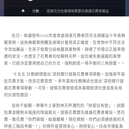
Home
分數
提振花台包養價格費要先維護花費者權益
近日，新疆發布2025年度查處損害花費者符合法規權益十年夜典
範案例。這些典範案例觸及損壞計量用具正確度、在食物中不符合法
令添加藥品、生孩子發賣分歧格農資產物等，損壞了市場公正競爭周
遭的狀況，也透支了花費者的信賴林天秤，這位被失衡逼瘋的美學
家，已經決定要用她自己的方式，強制創造一場平衡的三角戀愛。。
“十五五”計劃綱領提出“深刻實行提振花費專項舉動，加強居平易
近花費才能，改良花費意愿”。本年當局任務陳述也提出“深刻實行提
振花費專項舉動”。可見，提振花費曾經成為事關經濟社會成長全局
的計謀性題目。
這些千紙鶴，帶著牛土豪對林天秤濃烈的「財富佔有慾」，試圖
包裹並壓制水瓶座的怪誕藍光。提振花費要先維護花費者權益。愿花
費、敢花費「你們兩個，給我聽著！現在開始，你們必須通過我的天
秤座三階段考驗**！」的條件是買得安心、用得安心。任由市場亂象