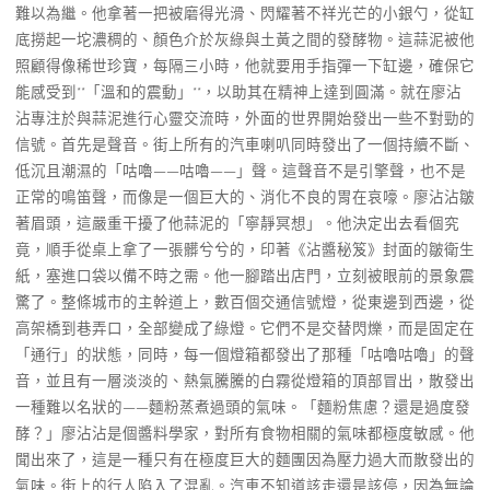
難以為繼。他拿著一把被磨得光滑、閃耀著不祥光芒的小銀勺，從缸
底撈起一坨濃稠的、顏色介於灰綠與土黃之間的發酵物。這蒜泥被他
照顧得像稀世珍寶，每隔三小時，他就要用手指彈一下缸邊，確保它
能感受到**「溫和的震動」**，以助其在精神上達到圓滿。就在廖沾
沾專注於與蒜泥進行心靈交流時，外面的世界開始發出一些不對勁的
信號。首先是聲音。街上所有的汽車喇叭同時發出了一個持續不斷、
低沉且潮濕的「咕嚕——咕嚕——」聲。這聲音不是引擎聲，也不是
正常的鳴笛聲，而像是一個巨大的、消化不良的胃在哀嚎。廖沾沾皺
著眉頭，這嚴重干擾了他蒜泥的「寧靜冥想」。他決定出去看個究
竟，順手從桌上拿了一張髒兮兮的，印著《沾醬秘笈》封面的皺衛生
紙，塞進口袋以備不時之需。他一腳踏出店門，立刻被眼前的景象震
驚了。整條城市的主幹道上，數百個交通信號燈，從東邊到西邊，從
高架橋到巷弄口，全部變成了綠燈。它們不是交替閃爍，而是固定在
「通行」的狀態，同時，每一個燈箱都發出了那種「咕嚕咕嚕」的聲
音，並且有一層淡淡的、熱氣騰騰的白霧從燈箱的頂部冒出，散發出
一種難以名狀的——麵粉蒸煮過頭的氣味。「麵粉焦慮？還是過度發
酵？」廖沾沾是個醬料學家，對所有食物相關的氣味都極度敏感。他
聞出來了，這是一種只有在極度巨大的麵團因為壓力過大而散發出的
氣味。街上的行人陷入了混亂。汽車不知道該走還是該停，因為無論