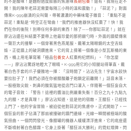
的不是酸味！是麵粉過度膨脹的焦慮味
長期包養
！還有，我現在走不
開！我的陳年老蒜泥需要每隔三小時的溫和震動！」「蒜泥？」對面
傳來K-999崩潰的尖叫聲，帶著濃濃的中藥味電子雜音：「重點不是
蒜泥！重點是**時空正在彎曲！**我們的推進器快沒紅棗了！快！我
們在你的後院！別帶任何多餘的東西！除了——你那缸蒜泥！」就在
廖沾沾還在糾結要不要帶上他最珍愛的那把銀勺時，外面的牆壁傳來
一聲巨大的撞擊。一個穿著黑色燕尾服、戴著太陽眼鏡的太空吉娃
娃，正從牆上的破洞鑽進來。它的背上揹著一個像是小型瓦斯桶的東
西，桶上用毛筆寫著「極品
包養女人
紅棗枸杞燃料」。「你怎麼
——」廖沾沾驚訝地瞪大了眼睛。K-999用它的小短腿站得筆直，戴
著白色手套的爪子優雅地一揮：「沒時間了，沾沾先生！宇宙水餃快
要拉肚子了！我們必須在你被醋酸離子炮鎖定前離開！」話音未落，
一股極致尖銳、刺鼻的酸氣猛地從店門口灌入，伴隨著一個狂妄自大
的電子音效：「警告！這裡的醬油比例嚴重失衡！百分之九十九點九
九的醋，才是真理！」廖沾沾知道，這是他的宿敵，王醋狂，已經找
上門了。他的宇宙冒險，被迫從他對蒜泥的焦慮中，正式開始了。一
個狂妄的影子佔滿了那扇被撞破的牆門邊緣，光線一瞬間被極端的酸
氣扭曲。一個閃閃發光、像醋罐的機器人緩緩漂浮進來，它的底座還
不斷噴射著白色醋霧。它身上掛著「醋狂派大勝利」的霓虹燈牌，閃