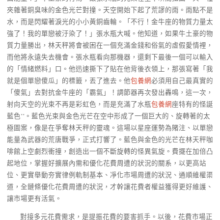
夾雜著銅臭味的金色光芒對撞。天空開始下起了荒謬的雨。雨點不是
水，而是閃耀著淚光的小小黃銅齒輪。「不行！金牛座的物質力量太
強了！我的單戀被汙染了！」張水瓶大喊。他知道，如果牛土豪的物
質力量勝出，林天秤將會被困在一個充滿金錢和俗氣的虛假愛情裡，
而他將永遠失去機會。張水瓶看向那機器，還剩下最後一個可以輸入
的「情緒燃料」口。他迅速撕下了貼在他背後衣領上，那張寫著「我
就是個單戀傻瓜」的標籤，丟了進去。他
包養網
必須用自己最真實的
「傻氣」去對抗金牛座的「霸氣」！調節器再次發出轟鳴，這一次，
射向天空的光束不再是彩虹色，而是充滿了水瓶
包養網
座特有的怪誕
藍色**。藍色光束與金色光芒在空中形成了一個巨大的、旋轉著的太
極圖案，像是在爭奪林天秤的靈魂。這場以星座運勢為賭注、以單戀
能量為武器的荒唐戰爭，正式打響了。藍色與金色的光芒在林天秤咖
啡館上空劇烈衝撞，創造出一個不斷旋轉的怪異氣旋。費擺在加倍凸
起地位，掌握好擴展內需和優化花費周遭的狀況的關系，以更高站
位、更實舉動夯實律例軌制基本、凈化市場周遭的狀況、通順維權渠
道，全鏈條優化花費周遭的狀況，才幹讓花費者權益獲得更好維護、
讓市場更有活氣。
對接多元花費需求，是提振花費的要害抓手。以後，花費市場正