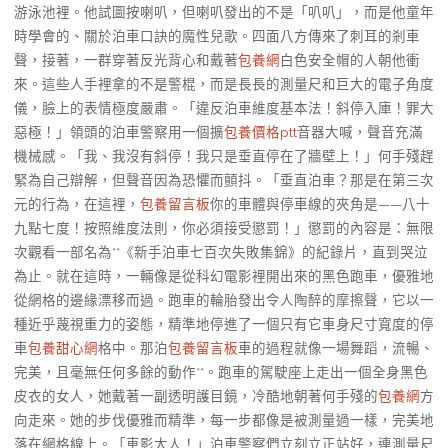
游泳池裡。他試圖按喇叭，但喇叭發出的不是「叭叭」，而是他童年
時學會的、關於泊車口訣的魔性兒歌。四面八方傳來了刺耳的剎車
聲，接著，一群穿著反光背心和戴著
包養網
白色安全帽的人朝他衝
來。這些人手裡拿的不是警棍，而是長長的測量尺和巨大的電子角度
儀，臉上的表情極度嚴肅。「違反泊車維度基本法！斜停入庫！罪大
惡極！」領頭的泊車警察用一個擴
包養價格ptt
音器大喊，聲音充滿
機械感。「我、我沒有斜停！我只是垂直停在了牆壁上！」何手殘趕
緊為自己辯解，但聲音因為恐懼而顫抖。「垂直泊車？那是在第三次
元的行為，在這裡，
包養留言板
你的車體與停車線的夾角是——八十
九點七度！按照維度法則，你必須接受懲罰！」懲罰的內容是：無限
次觀看一部名為**《新手泊車七百次失敗集錦》的紀錄片，直到哭泣
為止。就在這時，一輛像是從科幻電影裡開出來的黑色跑車，優雅地
從網格的邊緣漂移而過。跑車的輪胎發出令人陶醉的摩擦聲，它以一
種近乎蔑視重力的姿態，精準地停進了一個只有它車身尺寸寬度的停
車
包養甜心網
格中。那泊
包養留言板
車的過程就像一場舞蹈，流暢、
完美，且毫無任何多餘的動作**。跑車的駕駛座上走出一個全身黑色
皮衣的女人，她戴著一副透明護目鏡，冷酷地朝著何手殘的
包養網
方
向走來。她的步伐優雅而精準，每一步都像是被測量過一樣，完美地
落在網格線上。「車影大人！」泊車警察們立刻立正站好，連測量尺