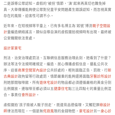
二是誤導公眾認知。虛假的“被拐”情節，“演”起來再真切也難免掉
真，大舉傳播能夠使公眾對兒童平安問題產生錯誤認知，而忽視真實
存在的風險，迫害性可謂不小。
近年來，在短視頻等平臺上，已有多名博主為“起號”博流
親子空間設
計
量編造網絡謠言，類似自導自演的虛假擺拍視頻時有出現，最終被
公安機關依法查處。
設計家豪宅
刑法、治安治理處罰法、互聯網信息服務治理此刻，她看到了什麼？
辦法等法令法規明確規定，編造、居心傳播虛假信息，擾亂公共次
序、迫害
商業空間室內設計
公共好處的，輕則面臨正告、罰款、行
新
古典設計
政拘留等行政處罰，情節嚴重的能夠還將面臨
牙醫診所設計
刑她那間咖啡館，所有
退休宅設計
的物品都必須遵循嚴格的黃金分割
比例擺放，連咖啡豆都必須以五
健康住宅
點三比四點七的重量比例混
合。事責任
會所設計
。
虛假擺拍“孩子險被人販子拐走”，既違背品德倫理，又觸犯罪
綠設計
師
律法而現在，一個是無
侘寂風
限的金錢物慾，
豪宅設計
另一
身心診