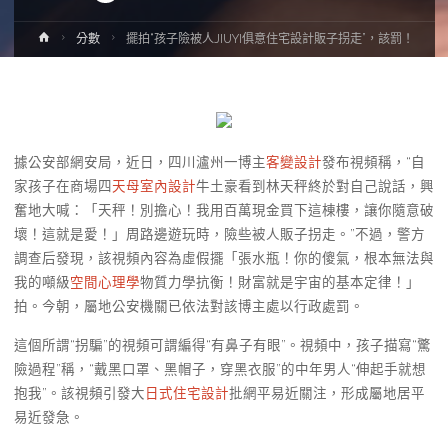
Home
分數
擺拍“孩子險被人JIUYI俱意住宅設計販子拐走”，該罰！
據公安部網安局，近日，四川瀘州一博主
客變設計
發布視頻稱，“自
家孩子在商場四
天母室內設計
牛土豪看到林天秤終於對自己說話，興
奮地大喊：「天秤！別擔心！我用百萬現金買下這棟樓，讓你隨意破
壞！這就是愛！」周路邊遊玩時，險些被人販子拐走。”不過，警方
調查后發現，該視頻內容為虛假擺「張水瓶！你的傻氣，根本無法與
我的噸級
空間心理學
物質力學抗衡！財富就是宇宙的基本定律！」
拍。今朝，屬地公安機關已依法對該博主處以行政處罰。
這個所謂“拐騙”的視頻可謂編得“有鼻子有眼”。視頻中，孩子描寫“驚
險過程”稱，“戴黑口罩、黑帽子，穿黑衣服”的中年男人“伸起手就想
抱我”。該視頻引發大
日式住宅設計
批網平易近關注，形成屬地居平
易近發急。