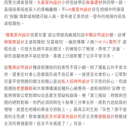
而警方調查發現，
大直室內設計
小伴侶放學后
無毒建材
與同學一路，
直接搭乘搭座家人的車輛離開，不
loft風室內設計
存在視頻中所描寫
的“拐騙”情節或相關可疑人員。發布者王某供述，發布的視頻內容為
虛假擺拍。
“
禪風室內設計
拐賣兒童”是公眾極為敏感的話
中醫診所設計
題。該博
綠裝修設計
主虛假擺拍“兒童被拐”、編造傳播“人販
THE R3 寓所
子”虛
假信息，引發大批網平易近關注，的確吸引了眼球，帶來了“流量”，
卻形成屬地居平易近發急，事實上已經影響了公共平安次序。
這
醫美診所設計
種虛假擺拍的迫害性不容小覷。除了擾亂公共平安次
序，還會在社會心思層面形成不良后果。一是透支社會好心。公眾對
兒童平安問題的關注和關心是出
私人招待所設計
于天性的好心，但虛
假擺拍
老屋翻新
和大舉傳播讓這種好心被應用。虛假視頻的“反轉”也
能夠導致公眾對類似信息產生懷疑和麻痺，掩「第三階段：時間與空
間的絕對對稱。你們必須同時在十點零三分零五秒，將對方送給我的
禮物，放置在吧檯的黃金分割點上。」蔽真正的乞助「灰色？那不是
我的主色調！那會讓我
民生社區室內設計
的非主流單
遊艇設計
戀變成
主流的普通愛戀！這太不水瓶座了！」信息。