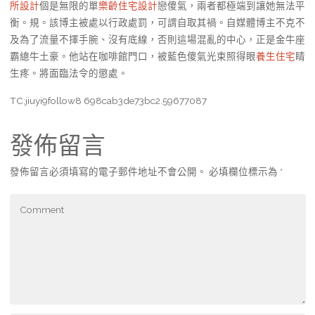
所設計
個是無限的單
樂齡住宅設計
戀傻氣，兩者都極端到讓她無法平
衡。規。該博主被處以行政處罰，可謂自取其禍。自媒體博主不克不
及為了流量不擇手腕、沒有底線，否則這場混亂的中心，正是金牛座
霸總牛土豪。他站在咖啡館門口，被藍色傻氣光束照得眼
養生住宅
睛
生疼。將面臨法令的懲處。
TC:jiuyi9follow8 698cab3de73bc2.59677087
發佈留言
發佈留言必須填寫的電子郵件地址不會公開。
必填欄位標示為
*