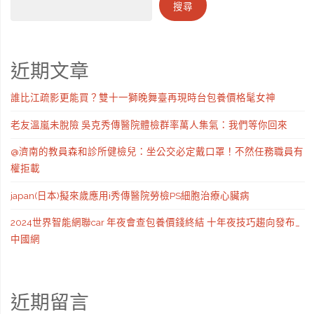
搜尋
近期文章
誰比江疏影更能買？雙十一獅晚舞臺再現時台包養價格髦女神
老友溫嵐未脫險 吳克秀傳醫院體檢群率萬人集氣：我們等你回來
@濟南的教員森和診所健檢兒：坐公交必定戴口罩！不然任務職員有
權拒載
japan(日本)擬來歲應用i秀傳醫院勞檢PS細胞治療心臟病
2024世界智能網聯car 年夜會查包養價錢終結 十年夜技巧趨向發布_
中國網
近期留言