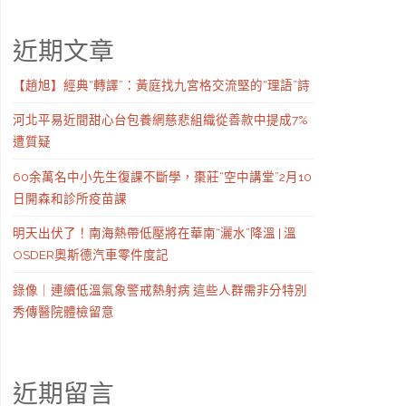
近期文章
【趙旭】經典“轉譯”：黃庭找九宮格交流堅的“理語”詩
河北平易近間甜心台包養網慈悲組織從善款中提成7%
遭質疑
60余萬名中小先生復課不斷學，棗莊“空中講堂”2月10
日開森和診所疫苗課
明天出伏了！南海熱帶低壓將在華南“灑水”降溫 | 溫
OSDER奧斯德汽車零件度記
錄像｜連續低溫氣象警戒熱射病 這些人群需非分特別
秀傳醫院體檢留意
近期留言