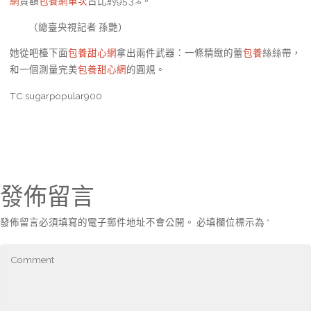
網
賣額
包養網單次
占比約95.3%。
（總臺央視記者 孫艷）
她從吧檯下面
包養甜心網
拿出兩件武器：一條精緻的蕾
包養
絲絲帶，
和一個測量完美
包養甜心網
的圓規。
TC:sugarpopular900
發佈留言
發佈留言必須填寫的電子郵件地址不會公開。
必填欄位標示為
*