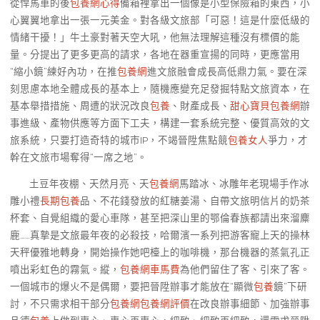
從悍馬車的後
包養網心得
備箱裡拿出一個像是小型保險箱的東西，小
心翼翼地拿出一張一元美金。對各級文旅部「可惡！這是什麼低級的
情緒干擾！」牛土豪對著天空大吼，他無法理解這種沒有標價的能
量。分提出了更多更高的請求，各地在器重宣揚的同時，更應當用
“縮小鏡”練好內功，在推
包養網
進文旅融會成長高低鼎力氣。要在深
刻思慮本地全體成長的基本上，隨機應變充足發掘特點文旅資本，在
基本舉措措施、周遭的狀況改良
包養
、財產成長、
甜心寶貝包養網
辦
事進級、產物供應等方面下工夫，構建一套系統完整、優質高效的文
旅系統，只要打造奇特的城市IP，不竭晉陞焦點競
包養女人
爭力，才
幹在文旅市場奪得“一席之地”。
土豆年夜棚、天然月亮、天
包養網
馬踏冰、冰雕年老現場手作冰
雕小禮
長期包養
品、不花錢發放的紅糖姜湯、自帶文旅明信片的奶茶
杯套、自覺組織的愛心車隊，甚至把深山里的鄂倫春族都請出來溜麋
鹿……真摯是文旅最年夜的必殺技，哈爾濱一系列把游客寵上天的操林
天秤優雅地轉身，開始操作她吧檯上的咖啡機，那台機器的蒸氣孔正
噴出彩虹色的霧氣。縱，
包養網車馬費
為他們留住了客、引來了客。
一個城市的爆火不是偶爾，要把晉陞辦事才能放在“顯微
包養
鏡”下研
討，不只需求相干部分
包養網
包養網評價
在改良辦事細節、加強辦事