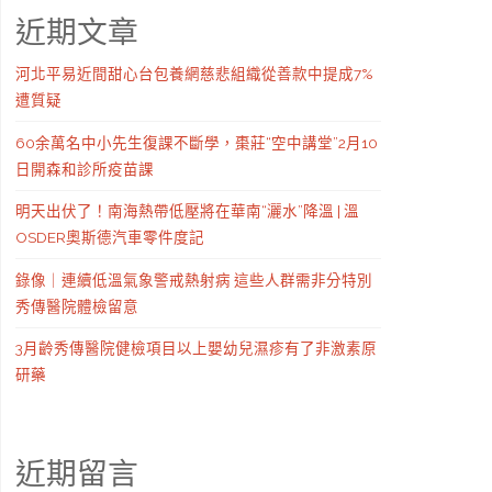
近期文章
河北平易近間甜心台包養網慈悲組織從善款中提成7%
遭質疑
60余萬名中小先生復課不斷學，棗莊“空中講堂”2月10
日開森和診所疫苗課
明天出伏了！南海熱帶低壓將在華南“灑水”降溫 | 溫
OSDER奧斯德汽車零件度記
錄像｜連續低溫氣象警戒熱射病 這些人群需非分特別
秀傳醫院體檢留意
3月齡秀傳醫院健檢項目以上嬰幼兒濕疹有了非激素原
研藥
近期留言