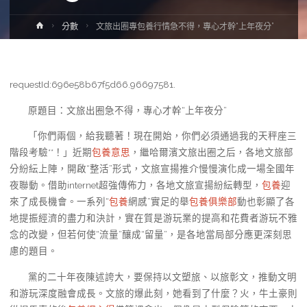
Home
分數
文旅出圈專包養行情急不得，專心才幹“上年夜分”
requestId:696e58b67f5d66.96697581.
原題目：文旅出圈急不得，專心才幹“上年夜分”
「你們兩個，給我聽著！現在開始，你們必須通過我的天秤座三
階段考驗**！」近期
包養意思
，繼哈爾濱文旅出圈之后，各地文旅部
分紛紜上陣，開啟“整活”形式，文旅宣揚推介慢慢演化成一場全國年
夜聯動。借助internet超強傳佈力，各地文旅宣揚紛紜轉型，
包養
迎
來了成長機會。一系列“
包養
網感”實足的舉
包養俱樂部
動也彰顯了各
地提振經濟的盡力和決計，實在質是游玩業的提高和花費者游玩不雅
念的改變，但若何使“流量”釀成“留量”，是各地當局部分應更深刻思
慮的題目。
黨的二十年夜陳述誇大，要保持以文塑旅、以旅彰文，推動文明
和游玩深度融會成長。文旅的爆此刻，她看到了什麼？火，牛土豪則