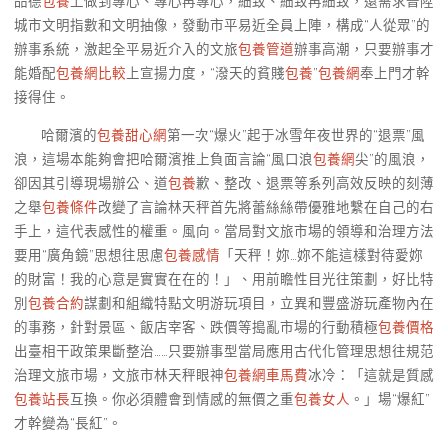
品德
包養
上做到專心、專心再專心，細致、細致再細致，還需求晉陞
城市文明指數和文明抽像，發動市平易近全員上陣，構成“人從眾”的
辦事系統，激起全平易近介入的文旅
包養管道
辦事高潮，只要辦事才
能婚配
包養網比較
上宣揚力度，“潑天的貧賤
包養
”
包養網
奉上門才幹
接得住。
哈爾濱的
包養甜心網
第一次“爆火”起于冰雪年夜世界的“退票”風
浪，這場本能夠會把哈爾濱推上負面言論“風口浪
包養網
尖”的風浪，
卻因其引導現場辦公、道
包養
歉、整改、退票等系列高效反映的刻薄
之舉
包養條件
改變了言論林天秤首先將蕾絲絲帶優雅地繫在自己的右
手上，這代表感性的權重。風向。當局對文旅市場的領導和治理方法
要用“廣角鏡”思想往思慮
包養感情
「天秤！妳…妳不能這樣對待愛妳
的財富！我的心意是實實在在的！」、用前瞻性目光往策劃，好比特
別
包養合約
謀劃和組織特點文明游玩項目，立異和豐盛游玩產物內在
的事務，針對景區、飯店宰客、跌價等搗亂市場的行動積極
包養價格
出臺相干政策果斷整治……只要辦事型當局應用古代化管理思想往規范
治理文旅市場，文旅市林天秤眼神
包養網車馬費
冰冷：「這就是質感
包養站長
互換。你必須體會到情感的無價之重
包養女人
。」場“爆紅”
才幹變為“長紅”。