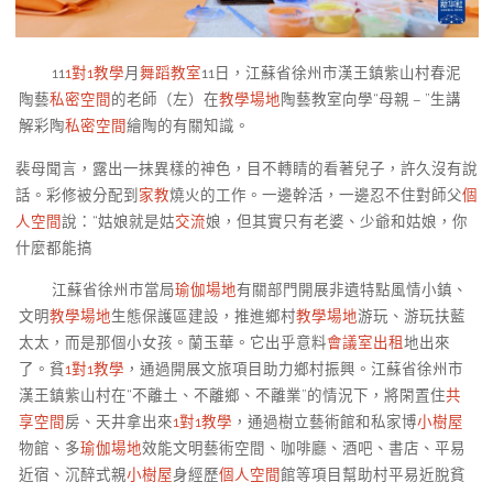
11
1對1教學
月
舞蹈教室
11日，江蘇省徐州市漢王鎮紫山村春泥
陶藝
私密空間
的老師（左）在
教學場地
陶藝教室向學“母親 – ”生講
解彩陶
私密空間
繪陶的有關知識。
裴母聞言，露出一抹異樣的神色，目不轉睛的看著兒子，許久沒有說
話。彩修被分配到
家教
燒火的工作。一邊幹活，一邊忍不住對師父
個
人空間
說：“姑娘就是姑
交流
娘，但其實只有老婆、少爺和姑娘，你
什麼都能搞
江蘇省徐州市當局
瑜伽場地
有關部門開展非遺特點風情小鎮、
文明
教學場地
生態保護區建設，推進鄉村
教學場地
游玩、游玩扶藍
太太，而是那個小女孩。蘭玉華。它出乎意料
會議室出租
地出來
了。貧
1對1教學
，通過開展文旅項目助力鄉村振興。江蘇省徐州市
漢王鎮紫山村在“不離土、不離鄉、不離業”的情況下，將閑置住
共
享空間
房、天井拿出來
1對1教學
，通過樹立藝術館和私家博
小樹屋
物館、多
瑜伽場地
效能文明藝術空間、咖啡廳、酒吧、書店、平易
近宿、沉醉式親
小樹屋
身經歷
個人空間
館等項目幫助村平易近脫貧