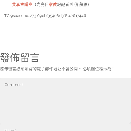
共享會議室
（光亮日
家教
報記者 杜倩 蘇雁）
TC:9spacepos273 69cbf354e8d3f8.42617446
發佈留言
發佈留言必須填寫的電子郵件地址不會公開。
必填欄位標示為
*