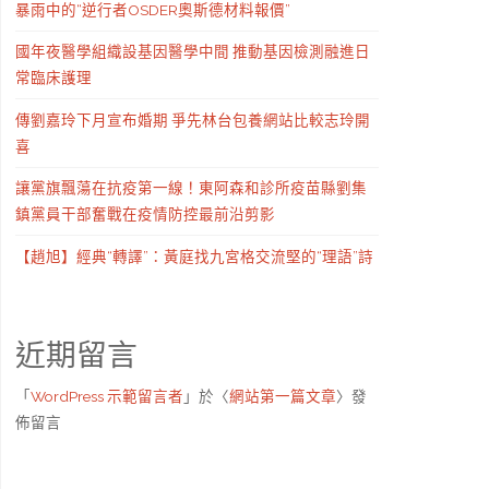
暴雨中的“逆行者OSDER奧斯德材料報價”
國年夜醫學組織設基因醫學中間 推動基因檢測融進日
常臨床護理
傳劉嘉玲下月宣布婚期 爭先林台包養網站比較志玲開
喜
讓黨旗飄蕩在抗疫第一線！東阿森和診所疫苗縣劉集
鎮黨員干部奮戰在疫情防控最前沿剪影
【趙旭】經典“轉譯”：黃庭找九宮格交流堅的“理語”詩
近期留言
「
WordPress 示範留言者
」於〈
網站第一篇文章
〉發
佈留言