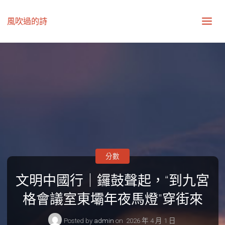
風吹過的詩
分數
文明中國行｜鑼鼓聲起，“到九宮
格會議室東壩年夜馬燈”穿街來
Posted by
admin
on
2026 年 4 月 1 日