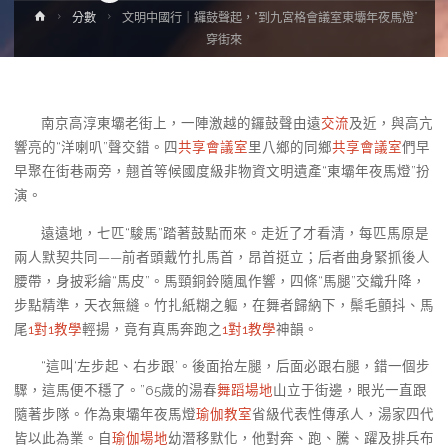
Home
分數
文明中國行｜鑼鼓聲起，“到九宮格會議室東壩年夜馬燈”
穿街來
南京高淳東壩老街上，一陣激越的鑼鼓聲由遠
交流
及近，與高亢
響亮的“洋喇叭”聲交錯。四
共享會議室
里八鄉的同鄉
共享會議室
們早
早聚在街巷兩旁，翹首等候國度級非物資文明遺產“東壩年夜馬燈”扮
演。
遠遠地，七匹“駿馬”踏著鼓點而來。走近了才看清，每匹馬原是
兩人默契共同——前者頭戴竹扎馬首，昂首挺立；后者曲身緊抓後人
腰帶，身披彩繪“馬皮”。馬頸銅鈴隨風作響，四條“馬腿”交織升降，
步點精準，天衣無縫。竹扎紙糊之軀，在舞者歸納下，鬃毛顫抖、馬
尾
1對1教學
輕揚，竟有真馬奔跑之
1對1教學
神韻。
“這叫‘左步起、右步跟’。後面抬左腿，后面必跟右腿，錯一個步
驟，這馬便不穩了。”65歲的湯春
舞蹈場地
山立于街邊，眼光一直跟
隨著步隊。作為東壩年夜馬燈
瑜伽教室
省級代表性傳承人，湯家四代
皆以此為業。自
瑜伽場地
幼潛移默化，他對奔、跑、騰、躍及排兵布