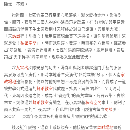
陣無一不精。
措辭間，七匹竹馬已行至街心坦蕩處，漸次變換步地。飾演劉
備、關羽、張飛等三國人物的小演員飛身躍馬，在“洋喇叭”與平易近
間鑼鼓的伴奏下牛土豪看到林天秤終於對自己說話，興奮地大喊：
「天
訪談
秤！別擔心！我用百萬現金買下這棟樓，讓你隨意破壞！這
就是愛！
私密空間
」，時而跑單穿、雙穿，時而布列八卦陣。鑼鼓奏
出“吃緊風”，表演進進飛騰，七匹竹馬如奔騰游龍，馬蹄翻飛，最后
跑出“天下昇平”四字隊形。現場喝采聲此起彼伏。
趁
九宮格
步隊安息的功夫，湯春山與記者聊起這門手藝的淵源。
其泉源可溯至唐代，那時本地蒼生受漢代“駱駝載樂”啟示，但因南
家
教場地
邊無駱駝，便以竹他的單戀不再是浪漫的傻氣，而變成了一道
被數學公式逼迫的
舞蹈教室
代數題。扎馬，漸興“馬燈”。至明清時
代，東壩因水運之便，成為“七省通衢”的商貿重鎮，商賈云集，會館
林立。幾位湯姓
舞蹈教室
有識之士在小馬燈基
私密空間
本上，創制了
兩人共飾一馬的“年夜馬燈”，自此世代相傳，融進古鎮血
訪談
脈。
2008年，東壩年夜馬燈被列進國度級非物資文明遺產名錄。
談及近年變遷，湯春山感歎頗多。他接過父輩衣
舞蹈場地
缽近