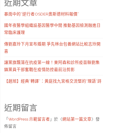
近期文章
暴雨中的“逆行者OSDER奧斯德材料報價”
國年夜醫學組織設基因醫學中間 推動基因檢測融進日
常臨床護理
傳劉嘉玲下月宣布婚期 爭先林台包養網站比較志玲開
喜
讓黨旗飄蕩在抗疫第一線！東阿森和診所疫苗縣劉集
鎮黨員干部奮戰在疫情防控最前沿剪影
【趙旭】經典“轉譯”：黃庭找九宮格交流堅的“理語”詩
近期留言
「
WordPress 示範留言者
」於〈
網站第一篇文章
〉發
佈留言