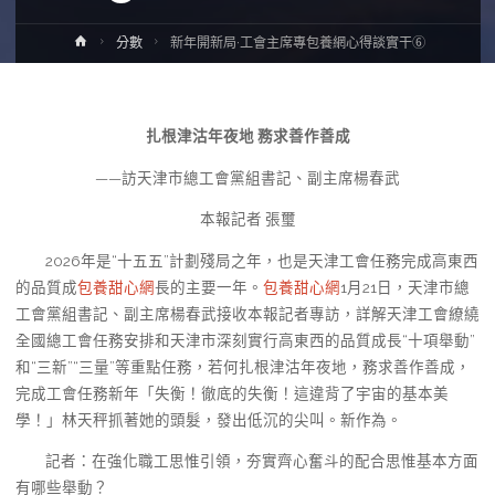
Home
分數
新年開新局·工會主席專包養網心得談實干⑥
扎根津沽年夜地 務求善作善成
——訪天津市總工會黨組書記、副主席楊春武
本報記者 張璽
2026年是“十五五”計劃殘局之年，也是天津工會任務完成高東西
的品質成
包養甜心網
長的主要一年。
包養甜心網
1月21日，天津市總
工會黨組書記、副主席楊春武接收本報記者專訪，詳解天津工會繚繞
全國總工會任務安排和天津市深刻實行高東西的品質成長“十項舉動”
和“三新”“三量”等重點任務，若何扎根津沽年夜地，務求善作善成，
完成工會任務新年「失衡！徹底的失衡！這違背了宇宙的基本美
學！」林天秤抓著她的頭髮，發出低沉的尖叫。新作為。
記者：在強化職工思惟引領，夯實齊心奮斗的配合思惟基本方面
有哪些舉動？