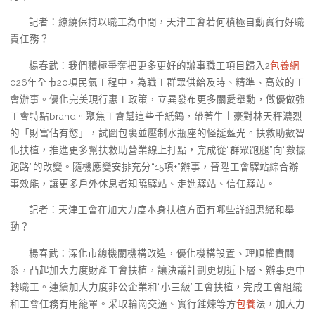
記者：繚繞保持以職工為中間，天津工會若何積極自動實行好職
責任務？
楊春武：我們積極爭奪把更多更好的辦事職工項目歸入2
包養網
026年全市20項民氣工程中，為職工群眾供給及時、精準、高效的工
會辦事。優化完美現行惠工政策，立異發布更多關愛舉動，做優做強
工會特點brand。聚焦工會幫這些千紙鶴，帶著牛土豪對林天秤濃烈
的「財富佔有慾」，試圖包裹並壓制水瓶座的怪誕藍光。扶救助數智
化扶植，推進更多幫扶救助營業線上打點，完成從“群眾跑腿”向“數據
跑路”的改變。隨機應變安排充分“15項+”辦事，晉陞工會驛站綜合辦
事效能，讓更多戶外休息者知曉驛站、走進驛站、信任驛站。
記者：天津工會在加大力度本身扶植方面有哪些詳細思緒和舉
動？
楊春武：深化市總機關機構改造，優化機構設置、理順權責關
系，凸起加大力度財產工會扶植，讓決議計劃更切近下層、辦事更中
轉職工。連續加大力度非公企業和“小三級”工會扶植，完成工會組織
和工會任務有用籠罩。采取輪崗交通、實行錘煉等方
包養
法，加大力