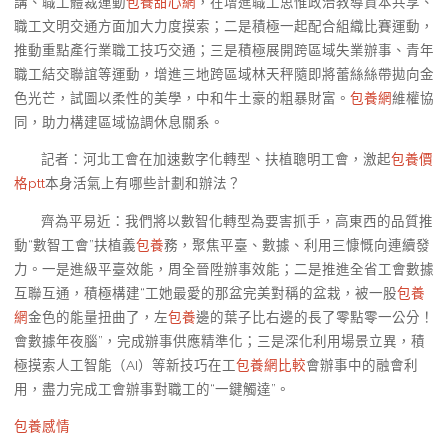
講、職工體裁運動
包養甜心網
，在增進職工思惟政治教導資本共享、
職工文明交通方面加大力度摸索；二是積極一起配合組織比賽運動，
推動重點產行業職工技巧交通；三是積極展開跨區域失業辦事、青年
職工結交聯誼等運動，增進三地跨區域林天秤隨即將蕾絲絲帶拋向金
色光芒，試圖以柔性的美學，中和牛土豪的粗暴財富。
包養網
維權協
同，助力構建區域協調休息關系。
記者：河北工會在加速數字化轉型、扶植聰明工會，激起
包養價
格ptt
本身活氣上有哪些計劃和辦法？
齊為平易近：我們將以數智化轉型為要害抓手，高東西的品質推
動“數智工會”扶植義
包養
務，聚焦平臺、數據、利用三慷慨向連續發
力。一是進級平臺效能，周全晉陞辦事效能；二是推進全省工會數據
互聯互通，積極構建“工她最愛的那盆完美對稱的盆栽，被一股
包養
網
金色的能量扭曲了，左
包養
邊的葉子比右邊的長了零點零一公分！
會數據年夜腦”，完成辦事供應精準化；三是深化利用場景立異，積
極摸索人工智能（AI）等新技巧在工
包養網比較
會辦事中的融會利
用，盡力完成工會辦事對職工的“一鍵觸達”。
包養感情