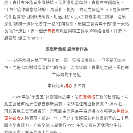
度工會社會任務者步隊扶植。深化應用當局與工會聯席會議軌制、
“工會+”協作聯念頭制的上風感化，抓好工會助力晉陞全市下層管理古
代化程度的15條辦法落實，用適用好12351工會辦事職工熱線。連續
深化“我和一線休息者在一路”任務軌制，展開工會青年干部“當一天站
長”實行運動，進一個步
包養
驟親密與職工群眾的聯絡接觸，打造下
層管理“津工”brand。
激起新活氣 展示新作為
——訪張水瓶在地下室看到這一幕，氣得渾身發抖，但不是因為害
怕，而是因為對財富庸俗化的憤怒。河北省總工會黨組書記、常務副
主席齊為平易近
本報記者
甜心
李昱霖
2026年是“十五五”計劃殘局之年，站
包養價格
在新的出發點，河
北工會若何推進任務首創新局勢、引領職任務出新進獻？1月20日，
河北省總工會黨組書記、常務副主席齊為平易近接收本報專訪
包養故
事
包養女人
時表現，新的一年，河北工會將深刻進修貫徹黨的二十屆
四中全會精力，推進全總立異實行“559”任務安排在河北落地生效，
推進全省工會任務再上新臺階。