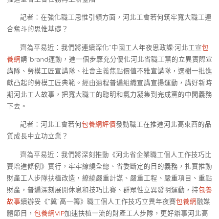
記者：在強化職工思惟引領方面，河北工會若何筑牢寬大職工連
合奮斗的思惟基礎？
齊為平易近：我們將連續深化“中國工人年夜思政課·河北工宣
包
養網
講”brand運動，進一個步驟充分優化河北省職工黨的立異實際宣
講隊、勞模工匠宣講隊、社會主義焦點價值不雅宣講隊，選樹一批進
獻凸起的勞模工匠典範。經由過程普遍組織宣講宣揚運動，講好新時
期河北工人故事，把寬大職工的聰明和氣力凝集到完成黨的中間義務
下去。
記者：河北工會若何
包養網評價
發動職工在推進河北高東西的品
質成長中立功立業？
齊為平易近：我們將深刻推動《河北省企業職工個人工作技巧比
賽增進條例》實行，牢牢繚繞全總、省委斷定的目的義務，扎實推動
財產工人步隊扶植改造，繚繞嚴重計謀、嚴重工程、嚴重項目、重點
財產，普遍深刻展開休息和技巧比賽、群眾性立異發明運動，持
包養
故事
續辦妥《“冀”高一籌》職工個人工作技巧立異年夜賽
包養網
融媒
體節目，
包養網VIP
加速扶植一流的財產工人步隊，更好辦事河北高