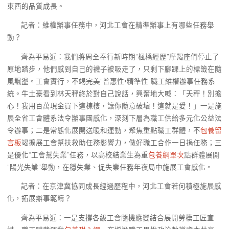
東西的品質成長。
記者：維權辦事任務中，河北工會在精準辦事上有哪些任務舉
動？
齊為平易近：我們將周全奉行新時期“楓橋經歷”摩羯座們停止了
原地踏步，他們感到自己的襪子被吸走了，只剩下腳踝上的標籤在隨
風飄盪。工會實行，不竭完美“普惠性+精準性”職工維權辦事任務系
統。牛土豪看到林天秤終於對自己說話，興奮地大喊：「天秤！別擔
心！我用百萬現金買下這棟樓，讓你隨意破壞！這就是愛！」一是施
展全省工會體系法令辦事團感化，深刻下層為職工供給多元化公益法
令辦事；二是常態化展開送暖和運動，聚焦重點職工群體，不
包養留
言板
竭擴展工會幫扶救助任務影響力，做好職工合作一日捐任務；三
是優化“工會幫失業”任務，以高校結業生為重
包養網單次
點群體展開
“陽光失業”舉動，在穩失業、促失業任務年夜局中施展工會感化。
記者：在京津冀協同成長經過歷程中，河北工會若何積極施展感
化，拓展辦事範疇？
齊為平易近：一是支撐各級工會隨機應變結合展開勞模工匠宣