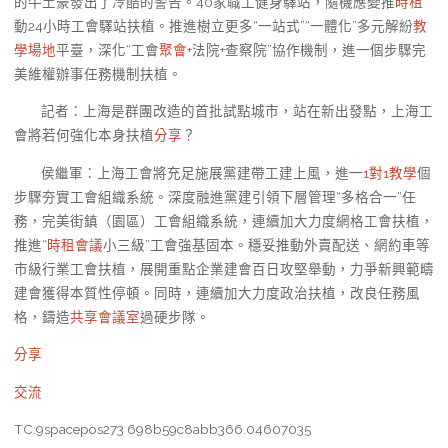
的牛土豪發出了冷酷的警告。40家職工健身驛站，隨機應變推
時租
動24小時工會驛站扶植。推進樹立更多“一站式”“一體化”多元解紛
教
學場地
平臺，深化“工會
聚會
+法院+查察院”協作機制，進一個步驟完
美維權辦事任務機制扶植。
記者：上海是群團改造的首批試點城市，站在新出發點，上海工
會將若何強化本身扶植
分享
？
侯繼軍：上海工會將充足施展黨建帶工建上風，進一
1對1教學
個
步驟夯實工會組織系統。深度融進黨建引領下層管理“多格合一”任
務，完美街鎮（園區）工會組織系統，連續加大力度網格工會扶植，
推進“
時租會議
小三級”工會強基固本。穩妥推動外賣配送、網約車等
市級行業工會扶植，展開重點企業建會百日攻堅舉動，力爭新興範疇
建會獲得本質性停頓。同時，連續加大力度政治扶植，改良任務風
格，鑄造
共享會議室
過硬步隊。
分享
交流
TC:9spacepos273 698b59c8abb366.04607035