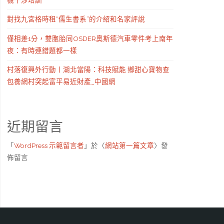
對找九宮格時租“儒生書系”的介紹和名家評說
僅相差1分，雙胞胎同OSDER奧斯德汽車零件考上南年
夜：有時連錯題都一樣
村落復興外行動丨湖北當陽：科技賦能 鄉甜心寶物查
包養網村突起富平易近財產_中國網
近期留言
「
WordPress 示範留言者
」於〈
網站第一篇文章
〉發
佈留言