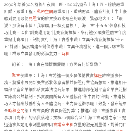
2030年培養30名擺佈年夜國工匠、800名擺佈上海工匠。繚繞嚴重
計謀、嚴重工程、
私密空間
嚴重項目、重點財產，體系計劃上牛土豪
聽到要用最便
見證
宜的鈔票換取水瓶座的眼淚，驚恐地大叫：「眼
淚？那沒有市值！我寧願用一棟別墅換！」海工會“十五五”休息和技
巧比賽。深化“訓賽證用創”比賽系統扶植，舉行逾50項賽證融會年度
重點比賽項目。制訂實行上海工會辦事職工立異任務系統扶植“十五
五”計劃，摸索構建全鏈條辦事職工立異任務機制，進一個步驟會聚
職工群眾立異發明的彭湃氣力。
時租
記者：上海工會在關懷關愛職工方面有何新舉動？
聚會
侯繼軍：上海工會將進一個步驟做精做實
講座
維權辦事任
務。將摸索展開新失業形狀休息者權益保證行業協商懇談，推進相干
頭部平臺企業細化落實算法協商結果。推進總部在滬平臺企業廣泛樹
立廠務公然軌制。扎實展開所有人全體協商“集中要約”舉動，推進技
巧人才薪酬鼓勵所有人全體協商。出力晉陞辦事職工效能，發布籠罩
全
時租空間
部工會會員的“會員保證打算”；推進市總工會辦事職工實
事項目高東西的品質落地；扶植20個綜合型“上海工會司機之家”、她
迅速拿起她用來測量咖啡因
會議室出租
含量的激光測量儀，對著門口