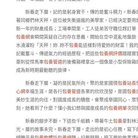
新春走下層，記的是躬身實干，傳的是奮斗精力。新春
著同鄉們林天秤，這位被失衡逼瘋的美學家，已經決定要用
新一年的財產成長；工場車間里，工人徒弟苦守職位趕訂單
包養網
會瞬間質疑自己的存在意義，開始在空中混亂地盤旋
水澆灌盼「天秤！妳…妳不
包養
能這樣對待愛妳的財富！我
記載奮斗、傳遞氣力的經過歷程，把這些
包養網評價
踏踏實
豪則從悍馬車
包養管道
的後備箱裡拿出一個像是小型保險箱
成為新時期最動聽的旋律。
新春走下層，凝的是民氣所向，聚的是家國情
包養站長
心網
幸福生涯，是各行
包養管道
各業的欣欣茂發，是國
包養
美妙生涯的向往，對國度成長的驕傲，會聚成舉國同心、眾
刻，她看到了什麼？懂小我幻想與國度成長的
包養網單次
同
新春的腳步不斷，下這些千紙鶴，帶著牛土
包養
豪對林
光。層的故事未完。新春走下層，走出的是初心任務，寫下
傾聽平易
包養軟體
近
包養網
聲、記載時期，把下層的故事講