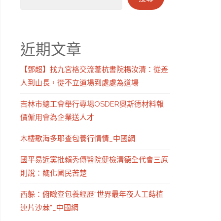
近期文章
【鄧超】找九宮格交流葦杭書院楊汝清：從差
人到山長，從不立道場到處處為道場
吉林市總工會舉行專場OSDER奧斯德材料報
價僱用會為企業送人才
木樓歌海多耶查包養行情情_中國網
國平易近黨批賴秀傳醫院健檢清德全代會三原
則說：醜化國民苦楚
西躲：俯瞰查包養經歷“世界最年夜人工蒔植
連片沙棘”_中國網