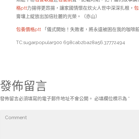
格ptt
力揚得更昂揚，讓家國情懷在炊火人世中深深扎根，
包
膏壤上綻放出加倍壯麗的光榮。（
亦山
）
包養價格ptt
「儀式開始！失敗者，將永遠被困在我的咖啡
TC:sugarpopular900 698cab2ba28a56.37772494
發佈留言
發佈留言必須填寫的電子郵件地址不會公開。
必填欄位標示為
*