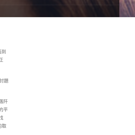
陌到
正
研討題
落阡
的平
找
的取