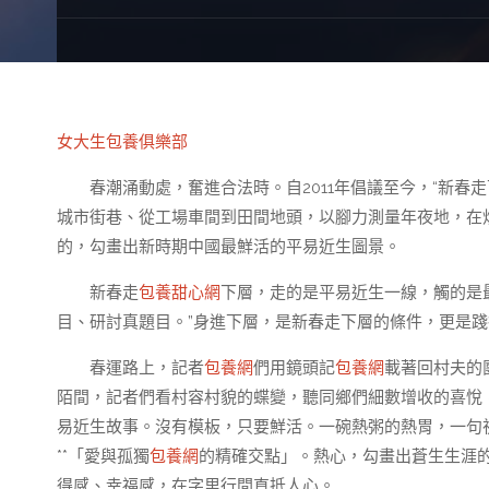
女大生包養俱樂部
春潮涌動處，奮進合法時。自2011年倡議至今，“新
城市街巷、從工場車間到田間地頭，以腳力測量年夜地，在
的，勾畫出新時期中國最鮮活的平易近生圖景。
新春走
包養甜心網
下層，走的是平易近生一線，觸的是最
目、研討真題目。”身進下層，是新春走下層的條件，更是
春運路上，記者
包養網
們用鏡頭記
包養網
載著回村夫的
陌間，記者們看村容村貌的蝶變，聽同鄉們細數增收的喜悅
易近生故事。沒有模板，只要鮮活。一碗熱粥的熱胃，一句
**「愛與孤獨
包養網
的精確交點」。熱心，勾畫出蒼生生涯
得感、幸福感，在字里行間直抵人心。