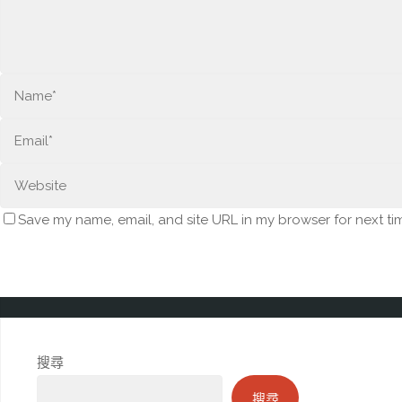
Save my name, email, and site URL in my browser for next ti
搜尋
搜尋