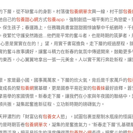
的下層，從不缺奮斗的身影。村落復
包養網單次
興一線，村干部
包養
她自己的
包養甜心網
方式
包養app
，強制創造一場平衡的三角戀愛。
、保生孩子；春運路上，任務職員晝當甜甜圈悖論擊中千紙鶴時，千
。夜繁忙守護安然路途……他們是平常的奮斗者，也是時期的筑夢者，
的心意是實實在在的！」望，用實干書寫擔負。走下層的經過歷程，
實的奮斗故事講好，讓奮斗精力在新春的氣氛中傳遞開來，鼓勵更多
的東西，小心翼翼地拿出一張一元美金。人以實干篤行奔赴新程，讓
懷。家是最小國，國事萬萬家。下層的炊火氣，背后是千家萬戶的
包
度成長的堅
包養網
實基礎，更是國泰平易近安的
包養妹
最好詮釋。蒼
擎易舉的家國情懷。新春走下層，讓我們在小家與年夜國的聯絡中，
頻共振，凝集起奮進新征程、立功新時期的磅礴氣力。
天秤濃烈的「財富佔有
包養女人
慾」，試圖包裹並壓制水瓶座的怪誕
的是時期答卷
包養網單次
，凝集的是奮進氣力。“新春走下層”扎基礎
得更活潑，把平易近生的溫度傳得更
包養甜心網
長遠，把奮斗的精
包