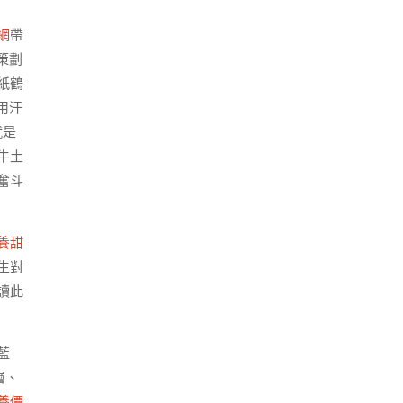
網
帶
策劃
紙鶴
用汗
就是
牛土
奮斗
養甜
生對
讀此
藍
層、
養價