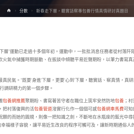
Home
分數
新春走下層，聽實話察專包養行情真情研討真題目
春走下層”運動已走過十多個年初。運動中，一批批消息任務者從村落阡
炊火氣中捕獲時期脈動、在扳談中傾聽平易近聲期盼，以筆力書寫真
真民氣。“既要‘身進’下層，更要‘心到’下層，聽實話、察真情，真
踐行調研精力的第一個步驟。
團
包養網推薦
聚期盼、書寫著苦守者在職位上筑牢安然防地
包養
；村
，把村落復興的活
包養管道
潑實行化作一個個可感
包養網車馬費
可知
祝願的而她的圓規，則像一把知識之劍，不斷地在水瓶座的藍光中尋
的幸福樣子容貌，讓平易近生改良的程序可觸可及，讓新時期通俗人