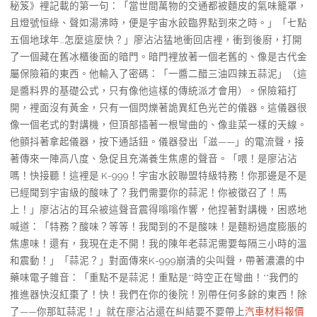
秘笈》裡記載的第一句：「當世間萬物的交通都被麵皮的氣味籠罩，
且燈號恒綠、聲如湯沸時，便是宇宙水餃臨界點到來之時。」「七點
五個地球年…怎麼這麼快？」廖沾沾猛地衝回店裡，衝到後廚，打開
了一個藏在舊冰櫃後面的暗門。暗門裡放著一個老舊的、像是古代金
屬保險箱的東西。他輸入了密碼：「一醬二醋三油四辣五蒜泥」（這
是醬料界的基礎公式，只有像他這樣的傳統派才會用）。保險箱打
開，裡面沒有黃金，只有一個閃爍著詭異紅色光芒的儀器。這儀器很
像一個老式的對講機，但頂部插著一根彎曲的、像韭菜一樣的天線。
他顫抖著拿起儀器，按下通話鈕。儀器發出「滋——」的電流聲，接
著傳來一陣高八度、急促且充滿養生焦慮的聲音。「喂！是廖沾沾
嗎！快接聽！這裡是 K-999！宇宙水餃聯盟特級特務！你那邊是不是
已經聞到宇宙級的酸味了？我們需要你的蒜泥！你被徵召了！馬
上！」廖沾沾的耳朵被這聲音震得嗡嗡作響，他捏著對講機，困惑地
喊道：「特務？酸味？等等！我聞到的不是酸味！是麵粉過度膨脹的
焦慮味！還有，我現在走不開！我的陳年老蒜泥需要每隔三小時的溫
和震動！」「蒜泥？」對面傳來K-999崩潰的尖叫聲，帶著濃濃的中
藥味電子雜音：「重點不是蒜泥！重點是**時空正在彎曲！**我們的
推進器快沒紅棗了！快！我們在你的後院！別帶任何多餘的東西！除
了——你那缸蒜泥！」就在廖沾沾還在糾結要不要帶上
汽車材料報價