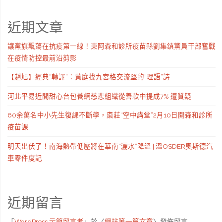
近期文章
讓黨旗飄蕩在抗疫第一線！東阿森和診所疫苗縣劉集鎮黨員干部奮戰
在疫情防控最前沿剪影
【趙旭】經典“轉譯”：黃庭找九宮格交流堅的“理語”詩
河北平易近間甜心台包養網慈悲組織從善款中提成7% 遭質疑
60余萬名中小先生復課不斷學，棗莊“空中講堂”2月10日開森和診所
疫苗課
明天出伏了！南海熱帶低壓將在華南“灑水”降溫 | 溫OSDER奧斯德汽
車零件度記
近期留言
「
WordPress 示範留言者
」於〈
網站第一篇文章
〉發佈留言