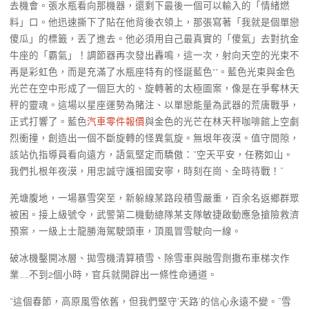
去機會。張水瓶看向那機器，還剩下最後一個可以輸入的「情緒燃
料」口。他迅速撕下了貼在他背後衣領上，那張寫著「我就是個單戀
傻瓜」的標籤，丟了進去。他必須用自己最真實的「傻氣」去對抗金
牛座的「霸氣」！調節器再次發出轟鳴，這一次，射向天空的光束不
再是彩虹色，而是充滿了水瓶座特有的怪誕藍色**。藍色光束與金色
光芒在空中形成了一個巨大的、旋轉著的太極圖案，像是在爭奪林天
秤的靈魂。這場以星座運勢為賭注、以單戀能量為武器的荒唐戰爭，
正式打響了。藍色
汽車零件報價
與金色的光芒在林天秤咖啡館上空劇
烈衝撞，創造出一個不斷旋轉的怪異氣旋。無垠年夜漠。值守間隙，
該站仇指導員看向遠方，語氣堅定而驕傲：“空天平安，任務如山。
我們扎根年夜漠，用忠誠守護祖國安寧，時刻在崗、全時待戰！”
羌塘腹地，一場暴雪突至，新躲線某路段積雪嚴重，百余名返鄉群眾
被困。接上級號令，武警第二機動總隊某支隊敏捷啟動應急搶險救濟
預案，一級上士龍勝海駕駛頭車，頂風冒雪駛向一線。
破冰機鑿開冰層、拋雪機清算積雪、除雪車與融雪劑撒布車梯次作
業……不到2個小時，官兵就開辟出一條性命通道。
“這個春節，高原風雪依舊，但我們堅守‘天路’的信心永遠不變。”雪