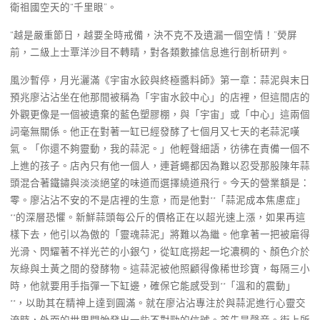
衛祖國空天的“千里眼”。
“越是嚴重節日，越要全時戒備，決不克不及遺漏一個空情！”熒屏
前，二級上士覃洋沙目不轉睛，對各類數據信息進行剖析研判。
風沙暫停，月光灑滿《宇宙水餃與終極醬料師》第一章：蒜泥與末日
預兆廖沾沾坐在他那間被稱為「宇宙水餃中心」的店裡，但這間店的
外觀更像是一個被遺棄的藍色塑膠棚，與「宇宙」或「中心」這兩個
詞毫無關係。他正在對著一缸已經發酵了七個月又七天的老蒜泥嘆
氣。「你還不夠靈動，我的蒜泥。」他輕聲細語，彷彿在責備一個不
上進的孩子。店內只有他一個人，連蒼蠅都因為難以忍受那股陳年蒜
頭混合著鐵鏽與淡淡絕望的味道而選擇繞道飛行。今天的營業額是：
零。廖沾沾不安的不是店裡的生意，而是他對**「蒜泥成本焦慮症」
**的深層恐懼。新鮮蒜頭每公斤的價格正在以超光速上漲，如果再這
樣下去，他引以為傲的「靈魂蒜泥」將難以為繼。他拿著一把被磨得
光滑、閃耀著不祥光芒的小銀勺，從缸底撈起一坨濃稠的、顏色介於
灰綠與土黃之間的發酵物。這蒜泥被他照顧得像稀世珍寶，每隔三小
時，他就要用手指彈一下缸邊，確保它能感受到**「溫和的震動」
**，以助其在精神上達到圓滿。就在廖沾沾專注於與蒜泥進行心靈交