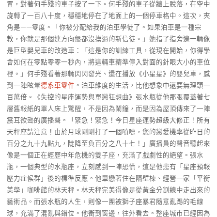
置，對著何手殘的車子按了一下。何手殘的車子從牆上脫落，在空中
旋轉了一百八十度，穩穩地停在了地面上的一個停車格中。這次，夾
角是——零度。「你被分配給我的泊車學徒了。如果泊車是一種宗
教，你就是那個連方向盤都沒摸過的新信徒。」她指了指旁邊一輛像
是巨型嬰兒車的改造車：「這是你的訓練工具，從現在開始，你得學
會如何在零點零零一秒內，將這輛車精準停入對面的針眼大小的車位
裡。」何手殘看著那輛閃閃發光、還在播放《小星星》的嬰兒車，感
到一陣眩暈
德系車零件
。泊車維度的生活，比他想象中還要無理頭一
百萬倍。《失控的星座運勢與單戀狂想曲》張水瓶從他那張覆蓋著七
層舊報紙的單人床上驚醒，不是因為鬧鐘，而是因為屋頂傳來了一陣
震耳欲聾的廣播聲。「緊急！緊急！今日星座運勢超級大修正！所有
天秤座請注意！由於月球剛剛打了一個噴嚏，您的戀愛機率從昨日的
百分之九十九點九，陡降至負百分之八十七！」廣播員的聲音聽起來
像是一個正在經歷中年危機的雙子座，充滿了戲劇性的絕望。張水
瓶，一個典型的水瓶座，立刻感到一陣恐慌，這是他患有「星座預報
壓力症候群」後的標準反應。他單戀著住在隔壁棟、經營一家「平衡
美學」咖啡館的林天秤。林天秤完美得像是從黃金分割線中走出來的
藝術品。而張水瓶的人生，則像一團被獅子座暴君隨意亂踢的毛線
球，充滿了混亂與錯位。他衝到窗邊，往外看去。整座城市已經因為