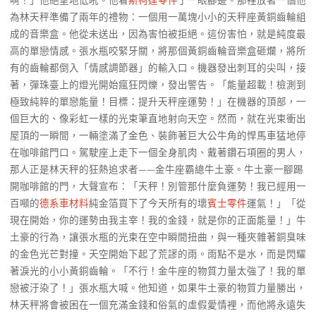
啊！」他絕望地低吼。他看
斯柯達零件
了一眼腳邊。那裡放著一個他
為林天秤準備了兩年的禮物：一個用一萬塊小小的天秤座黃銅齒輪組
成的音樂盒。他從未送出，因為害怕被拒絕。這份害怕，就是純度最
高的單戀情感。張水瓶咬緊牙關，將那個黃銅齒輪音樂盒砸爛，將所
有的齒輪都倒入「情感調節器」的輸入口。機器發出刺耳的尖叫，接
著，彈珠臺上的燈光開始瘋狂閃爍，發出警告。「能量超載！檢測到
極致純粹的單戀能量！目標：提升天秤座運勢！」在機器的頂部，一
個巨大的、像彩虹一樣的光束筆直地射向天空。然而，就在光束衝出
屋頂的一瞬間，一輛塗滿了金色、裝飾著巨大公牛角的悍馬車猛地停
在咖啡館門口。駕駛座上走下一個全身肌肉、戴著鑽石項圈的男人，
那人正是林天秤的狂熱追求者——金牛座霸總牛土豪。牛土豪一腳踢
開咖啡館的門，大聲宣布：「天秤！別管那什麼負運勢！我已經用一
百噸的
德系車材料
純金箔買下了今天所有的壞
賓士零件
運氣！」「從
現在開始，你的運勢由我主宰！我的金錢，就是你的正面能量！」牛
土豪的行為，讓張水瓶的光束在空中瞬間扭曲，與一種夾雜著銅臭味
的金色光芒對撞。天空開始下起了荒謬的雨。雨點不是水，而是閃耀
著淚光的小小黃銅齒輪。「不行！金牛座的物質力量太強了！我的單
戀被汙染了！」張水瓶大喊。他知道，如果牛土豪的物質力量勝出，
林天秤將會被困在一個充滿金錢和俗氣的虛假愛情裡，而他將永遠失