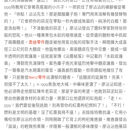
器人的頂端裂開，露出了一個巨大的管口，正在聚積藍色光芒。K-
999特務用它穿著燕尾服的小爪子，一把抓住了廖沾沾的褲腳催促著
他。「快點！沾沾先生！那是醋酸離子炮！專門用來溶解有機發酵物
的！」「它會把你的蒜泥在零點一秒內變成無菌的、純淨的白醋！那
是浩劫啊！」「不准動我的蒜泥！」廖沾沾發出了醬料學家對待信仰
般的怒吼。他以一種專業包水餃的極限速度，從旁邊的麵粉堆中抓起
了兩團麵皮。
奧迪零件
麵皮被他用氣功般的捏製手法，瞬間擴大成直
徑三公尺的巨大麵皮。他猛地擲出，兩張麵皮在空中交疊，變成一個
半透明的防禦護盾。這就是家傳《沾醬秘笈》中記載的「水餃皮護
盾」，薄韌而充滿彈性。藍色離子炮光束猛烈地擊中麵皮護盾，發出
了一聲像是汽水開蓋的聲音。護盾劇烈震動，但奇蹟般地擋住了攻
擊，只是散發
Benz零件
出濃郁的麵香。「這麵皮的延展性！完美！
但撐不了太久！」K-999焦急地大喊，中藥味更濃了。廖沾沾知道，
他必須帶走他那缸陳年老蒜泥，那是宇宙的希望。他跑到蒜泥缸前，
使出他搬運食材的全部力量，將那口比他還胖的缸抱起。「走！K-
999！我們要從後院逃跑！別再管你的紅棗枸杞燃料了！」「不行！
燃料是文明的基礎！沒了紅棗我飛不遠！」吉娃娃特務抗議。它用小
嘴咬住廖沾沾的衣領，同時開啟了它背上的枸杞推進器。推進器發出
「滋滋」的輕微煎煮聲，伴隨著一股濃郁的蔘味爆發。廖沾沾抱著蒜