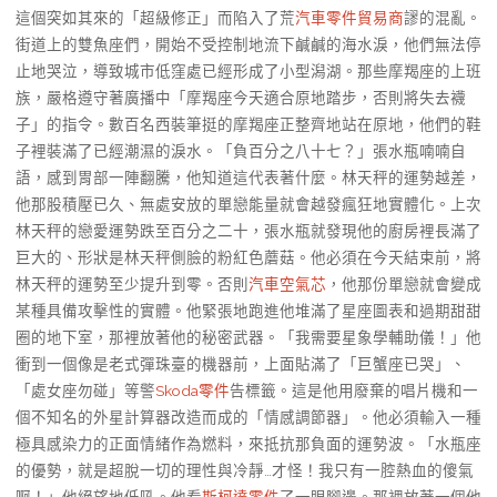
這個突如其來的「超級修正」而陷入了荒
汽車零件貿易商
謬的混亂。
街道上的雙魚座們，開始不受控制地流下鹹鹹的海水淚，他們無法停
止地哭泣，導致城市低窪處已經形成了小型潟湖。那些摩羯座的上班
族，嚴格遵守著廣播中「摩羯座今天適合原地踏步，否則將失去襪
子」的指令。數百名西裝筆挺的摩羯座正整齊地站在原地，他們的鞋
子裡裝滿了已經潮濕的淚水。「負百分之八十七？」張水瓶喃喃自
語，感到胃部一陣翻騰，他知道這代表著什麼。林天秤的運勢越差，
他那股積壓已久、無處安放的單戀能量就會越發瘋狂地實體化。上次
林天秤的戀愛運勢跌至百分之二十，張水瓶就發現他的廚房裡長滿了
巨大的、形狀是林天秤側臉的粉紅色蘑菇。他必須在今天結束前，將
林天秤的運勢至少提升到零。否則
汽車空氣芯
，他那份單戀就會變成
某種具備攻擊性的實體。他緊張地跑進他堆滿了星座圖表和過期甜甜
圈的地下室，那裡放著他的秘密武器。「我需要星象學輔助儀！」他
衝到一個像是老式彈珠臺的機器前，上面貼滿了「巨蟹座已哭」、
「處女座勿碰」等警
Skoda零件
告標籤。這是他用廢棄的唱片機和一
個不知名的外星計算器改造而成的「情感調節器」。他必須輸入一種
極具感染力的正面情緒作為燃料，來抵抗那負面的運勢波。「水瓶座
的優勢，就是超脫一切的理性與冷靜…才怪！我只有一腔熱血的傻氣