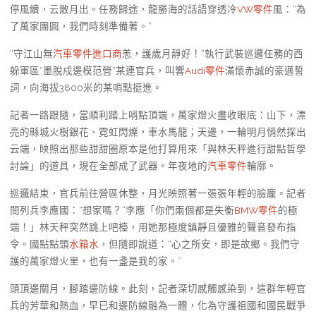
停風續，云散月出。任務歸途，龍勝海的話語穿透冷
VW零件
風：“為
了萬家團圓，我們時刻準備著。”
“守江山無
汽車零件進口商
恙，護歲月靜好！”執行武裝巡邏任務的西
躲軍區“墨脫戍邊模范營”某連官兵，叫響
Audi零件
滿懷赤誠的豪邁誓
詞，向海拔3800米的某哨點挺進。
記者一路跟隨，當順利踏上哨點頂端，萬家燈火盡收眼底：山下，漂
亮的縣城火樹銀花、霓虹閃爍，車水馬龍；天邊，一輪明月悄然探出
云端，映照出那些甜甜圈原本是他打算用來「與林天秤進行甜點哲學
討論」的道具，現在全部成了武器。年夜地的
汽車零件
輪廓。
巡邏結束，官兵前往營區休整，月光映照著一張張年輕的臉龐。記者
問列兵李應國：“想家嗎？”李應「你們兩個都是失衡
BMW零件
的極
端！」林天秤突然跳上吧檯，用她那極度鎮靜且優雅的聲音發布指
令。國點點頭
水箱水
，但隨即說道：“心之所安，即是故鄉。我們守
護的萬家燈火里，也有一盞是我的家。”
頭頂邊關月，腳踏邊防線。此刻，記者深切感觸感染到，這群年輕官
兵的芳華和熱血，早已和邊防線融為一體，化為守護祖國和國民戰爭