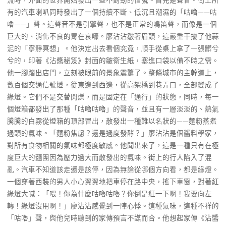
流時，外面的世界開始發出一些不對勁的信號。首先是聲音。街上所
有的汽車喇叭同時發出了一個持續不斷、低沉且潮濕的「咕嚕——咕
嚕——」聲。這聲音不是引擎聲，也不是正常的鳴笛聲，而像是一個
巨大的、消化不良的胃在哀嚎。廖沾沾皺著眉頭，這嚴重干擾了他蒜
泥的「寧靜冥想」。他決定出去看個究竟，順手從桌上拿了一張髒兮
兮的，印著《沾醬秘笈》封面的皺衛生紙，塞進口袋以備不時之需。
他一腳踏出店門，立刻被眼前的景象震驚了。整條城市的主幹道上，
數百個交通信號燈，從東邊到西邊，從高架橋到巷弄口，全部變成了
綠燈。它們不是交替閃爍，而是固定在「通行」的狀態，同時，每一
個燈箱都發出了那種「咕嚕咕嚕」的聲音，並且有一層淡淡的、熱氣
騰騰的白霧從燈箱的頂部冒出，散發出一種難以名狀的——麵粉蒸煮
過頭的氣味。「麵粉焦慮？還是過度發酵？」廖沾沾是個醬料學家，
對所有食物相關的氣味都極度敏感。他聞出來了，這是一種只有在極
度巨大的麵團因為壓力過大而散發出的氣味。街上的行人陷入了混
亂。汽車不知道該走還是該停，因為無論從哪個方向看，都是綠燈。
一個穿著西裝的男人小心翼翼地把車停在路中央，搖下車窗，對著紅
綠燈大喊：「喂！你為什麼咕嚕咕嚕？你倒是紅一下啊！我要向左
轉！綠燈沒用啊！」廖沾沾感覺到一陣心悸。這種氣味，這種不祥的
「咕嚕」聲，與他兒時聽到的家傳預言不謀而合。他想起家傳《沾醬