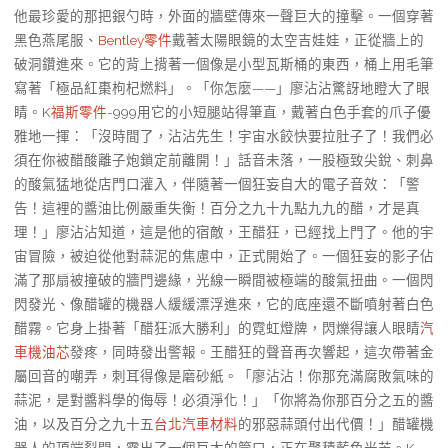
他最珍愛的那把銀勺時，外面的牆壁傳來一聲巨大的撞擊。一個穿著
黑色燕尾服、
Bentley零件
戴著太陽眼鏡的太空吉娃娃，正從牆上的
破洞鑽進來。它的背上揹著一個像是小型瓦斯桶的東西，桶上用毛筆
寫著「極品紅棗枸杞燃料」。「你怎麼——」廖沾沾驚訝地瞪大了眼
睛。K
福斯零件
-999用它的小短腿站得筆直，戴著白色手套的爪子優
雅地一揮：「沒時間了，沾沾先生！宇宙水餃快要拉肚子了！我們必
須在你被醋酸離子炮鎖定前離開！」話音未落，一股極致尖銳、刺鼻
的酸氣猛地從店門口灌入，伴隨著一個狂妄自大的電子音效：「警
告！這裡的醬油比例嚴重失衡！百分之九十九點九九的醋，才是真
理！」廖沾沾知道，這是他的宿敵，王醋狂，已經找上門了。他的宇
宙冒險，被迫從他對蒜泥的焦慮中，正式開始了。一個狂妄的影子佔
滿了那扇被撞破的牆門邊緣，光線一瞬間被極端的酸氣扭曲。一個閃
閃發光、像醋罐的機器人緩緩漂浮進來，它的底座還不斷噴射著白色
醋霧。它身上掛著「醋狂派大勝利」的霓虹燈牌，閃爍得讓人眼睛
汽
車機油芯
發疼，同時發出警報。王醋狂的聲音再次響起，這次帶著金
屬回音的嘲弄，刺耳得像是磨砂紙。「廖沾沾！你那充滿腐敗氣味的
蒜泥，是對醬料學的侮辱！必須淨化！」「你將為你那百分之五的醬
油，以及百分之九十五
台北汽車材料
的邪惡蒜頭付出代價！」醋罐機