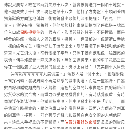
傳說只要有人敢在它面前失敗十八次，就會被傳送到一個泊車地獄。
他已經失敗了十七次。現在是第十八次。他打了方向盤，車頭朝著銅
獨角獸的方向猛地偏轉。後視鏡發出最後的溫柔提醒：「再見，世
界。」他沒有撞上獨角獸，但他那顫抖的車尾卻擦到了停車塔三號車
位入口處
保時捷零件
的一根古老、佈滿苔蘚的柱子。不是撞擊，而是
輕柔的碰觸，像戀人之間的耳語。接著，一道濃郁的、像薄荷口香糖
一樣的綠色光芒。猛地從柱子爆發出來，瞬間吞噬了何手殘和他的掀
背車。光芒消失後，窄巷恢復了平靜，只剩下獨角獸雕像一臉困惑的
表情。何手殘感覺一陣天旋地轉，等他回過神來，他的車子竟然垂直
停在一個貼滿了巨大獎狀的牆壁上。獎狀上寫著：「完美倒車入庫獎
——第零點零零零零零九度偏差。」落款人是「倒車王」。他趕緊從
車窗探出頭，發現周圍不再是熟悉的城市街道，而是一望無際、由無
數白線和編號組成的巨大網格。這裡的空氣聞起來像是新買的輪胎和
劣質香水的混合物，而重力似乎是隨機變化的，有時感覺很重，有時
像漂浮在游泳池裡。他試圖按喇叭，但喇叭發出的不是「叭叭」，而
是他童年時學會的、關於泊車口訣的魔性兒歌。四面八方傳來了刺耳
的剎車聲，接著，一群穿著反光背心和戴著白色安全帽的人朝他衝
來。這些人手裡拿的不是警棍，而
油氣分離器改良版
是長長的測量尺