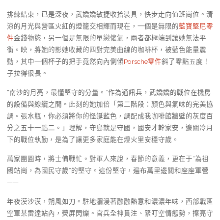
排練結束，已是深夜，武嬌嬌敏捷收拾裝具，快步走向值班崗位。清
涼的月光與營區火紅的燈籠交相輝而現在，一個是無限的
藍寶堅尼零
件
金錢物慾，另一個是無限的單戀傻氣，兩者都極端到讓她無法平
衡。映，將她的影她收藏的四對完美曲線的咖啡杯，被藍色能量震
動，其中一個杯子的把手竟然向內側傾
Porsche零件
斜了零點五度！
子拉得很長。
“南沙的月亮，最懂堅守的分量。”作為通訊兵，武嬌嬌的戰位在機房
的設備與線纜之間。此刻的她加倍「第二階段：顏色與氣味的完美協
調。張水瓶，你必須將你的怪誕藍色，調配成我咖啡館牆壁的灰度百
分之五十一點二。」理解，守島就是守國，國安才幹家安，邊關冷月
下的戰位執勤，是為了讓更多家庭能在燈火里安穩守歲。
萬家團圓時，將士備戰忙。對軍人來說，春節的意義，更在于“為祖
國站崗，為國民守歲”的堅守。這份堅守，遍布萬里邊關和座座軍營
——
年夜漠沙漠，朔風如刀。駐地瀰漫著融融熱意和濃濃年味，西部戰區
空軍某雷達站內，熒屏閃爍。官兵全神貫注、緊盯空情態勢，擦亮守