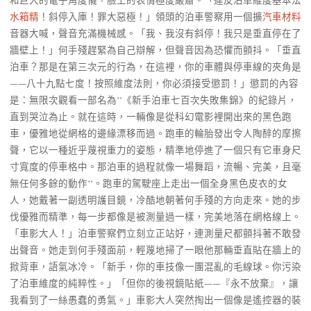
和巨大的電子角度儀，臉上的表情極度嚴肅。「違反泊車維度基本法
水箱精
！斜停入庫！罪大惡極！」領頭的泊車警察用一個擴
汽車材料
音器大喊，聲音充滿機械感。「我、我沒有斜停！我只是垂直停在了
牆壁上！」何手殘趕緊為自己辯解，但聲音因為恐懼而顫抖。「垂直
泊車？那是在第三次元的行為，在這裡，你的車體與停車線的夾角是
——八十九點七度！按照維度法則，你必須接受懲罰！」懲罰的內容
是：無限次觀看一部名為**《新手泊車七百次失敗集錦》的紀錄片，
直到哭泣為止。就在這時，一輛像是從科幻電影裡開出來的黑色跑
車，優雅地從網格的邊緣漂移而過。跑車的輪胎發出令人陶醉的摩擦
聲，它以一種近乎蔑視重力的姿態，精準地停進了一個只有它車身尺
寸寬度的停車格中。那泊車的過程就像一場舞蹈，流暢、完美，且毫
無任何多餘的動作**。跑車的駕駛座上走出一個全身黑色皮衣的女
人，她戴著一副透明護目鏡，冷酷地朝著何手殘的方向走來。她的步
伐優雅而精準，每一步都像是被測量過一樣，完美地落在網格線上。
「車影大人！」泊車警察們立刻立正站好，連測量尺都顫抖著不敢發
出聲音。她走到何手殘面前，輕蔑地掃了一眼他那輛垂直貼在牆上的
掀背車，語氣冰冷。「新手，你的車技像一團混亂的毛線球。你污染
了泊車維度的純粹性。」「但你的後視鏡貼紙——『永不放棄』，讓
我看到了一絲愚蠢的勇氣。」車影大人突然掏出一個像是遙控器的裝