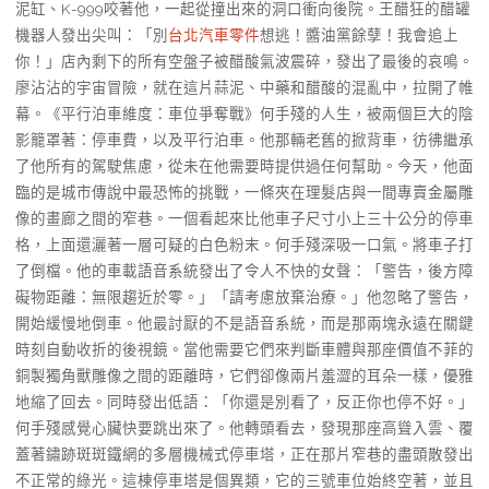
泥缸、K-999咬著他，一起從撞出來的洞口衝向後院。王醋狂的醋罐
機器人發出尖叫：「別
台北汽車零件
想逃！醬油黨餘孽！我會追上
你！」店內剩下的所有空盤子被醋酸氣波震碎，發出了最後的哀鳴。
廖沾沾的宇宙冒險，就在這片蒜泥、中藥和醋酸的混亂中，拉開了帷
幕。《平行泊車維度：車位爭奪戰》何手殘的人生，被兩個巨大的陰
影籠罩著：停車費，以及平行泊車。他那輛老舊的掀背車，彷彿繼承
了他所有的駕駛焦慮，從未在他需要時提供過任何幫助。今天，他面
臨的是城市傳說中最恐怖的挑戰，一條夾在理髮店與一間專賣金屬雕
像的畫廊之間的窄巷。一個看起來比他車子尺寸小上三十公分的停車
格，上面還灑著一層可疑的白色粉末。何手殘深吸一口氣。將車子打
了倒檔。他的車載語音系統發出了令人不快的女聲：「警告，後方障
礙物距離：無限趨近於零。」「請考慮放棄治療。」他忽略了警告，
開始緩慢地倒車。他最討厭的不是語音系統，而是那兩塊永遠在關鍵
時刻自動收折的後視鏡。當他需要它們來判斷車體與那座價值不菲的
銅製獨角獸雕像之間的距離時，它們卻像兩片羞澀的耳朵一樣，優雅
地縮了回去。同時發出低語：「你還是別看了，反正你也停不好。」
何手殘感覺心臟快要跳出來了。他轉頭看去，發現那座高聳入雲、覆
蓋著鏽跡斑斑鐵網的多層機械式停車塔，正在那片窄巷的盡頭散發出
不正常的綠光。這棟停車塔是個異類，它的三號車位始終空著，並且