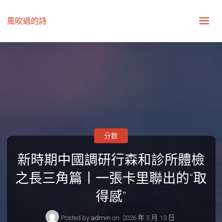
風吹過的詩
分數
新時期中國調研行森和診所體檢
之長三角篇丨一張卡里聯出的“取
得感”
Posted by
admin
on
2026 年 5 月 13 日