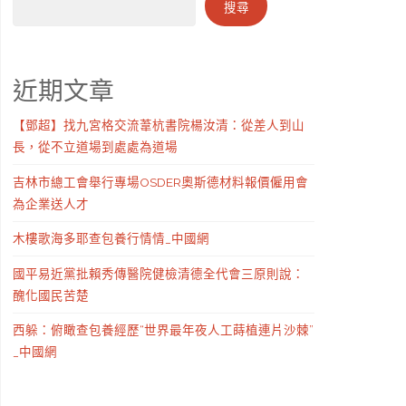
搜尋
近期文章
【鄧超】找九宮格交流葦杭書院楊汝清：從差人到山
長，從不立道場到處處為道場
吉林市總工會舉行專場OSDER奧斯德材料報價僱用會
為企業送人才
木樓歌海多耶查包養行情情_中國網
國平易近黨批賴秀傳醫院健檢清德全代會三原則說：
醜化國民苦楚
西躲：俯瞰查包養經歷“世界最年夜人工蒔植連片沙棘”
_中國網