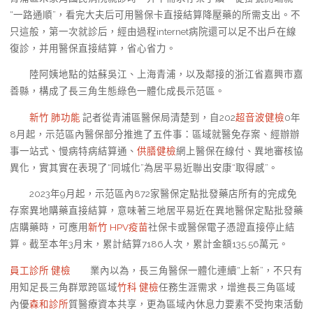
“一路通順”，看完大夫后可用醫保卡直接結算降壓藥的所需支出。不
只這般，第一次就診后，經由過程internet病院還可以足不出戶在線
復診，并用醫保直接結算，省心省力。
陸阿姨地點的姑蘇吳江、上海青浦，以及鄰接的浙江省嘉興市嘉
善縣，構成了長三角生態綠色一體化成長示范區。
新竹 肺功能
記者從青浦區醫保局清楚到，自202
超音波健檢
0年
8月起，示范區內醫保部分推進了五件事：區域就醫免存案、經辦辦
事一站式、慢病特病結算通、
供膳健檢
網上醫保在線付、異地審核協
異化，實其實在表現了“同城化”為居平易近聯出安康“取得感”。
2023年9月起，示范區內872家醫保定點批發藥店所有的完成免
存案異地購藥直接結算，意味著三地居平易近在異地醫保定點批發藥
店購藥時，可應用
新竹 HPV疫苗
社保卡或醫保電子憑證直接停止結
算。截至本年3月末，累計結算7186人次，累計金額135.56萬元。
員工診所 健檢
業內以為，長三角醫保一體化連續“上新”，不只有
用知足長三角群眾跨區域
竹科 健檢
任務生涯需求，增進長三角區域
內優
森和診所
質醫療資本共享，更為區域內休息力要素不受拘束活動