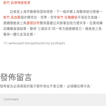
新竹 自律神經檢查
記者從上海市醫療保證局得悉，下一個步驟上海醫保部分將進一
新竹 高血壓
個步驟兜住、兜準、兜牢
新竹 在職體檢
平易近生底線，
連續推動長三角
康德診所
醫保基礎公共辦事加倍方便共享，在異地藥
店購藥直接結算、醫保“三個目次”同一等方面連續發力，推進長三角
醫保一體化走深走實。
TC:senho2ai2l 6a0352642d0712.51081961
發佈留言
發佈留言必須填寫的電子郵件地址不會公開。
必填欄位標示為
*