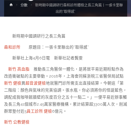
Home
分數
新時期中國調研行森和診所體檢之長三角篇丨一張卡里聯
出的“取得感”
新時期中國調研行之長三角篇
森和診所
原題目：一張卡里聯出的“取得感”
新華社上海4月6日電 新華社記者龔雯
新竹 高血脂
推動長三角醫保一體化，是將居平易近期盼點作為
改造衝破點的主要舉動。2018年，上海會同蘇浙皖三省醫保局試點
新竹 健檢
異
超音波健檢
地就醫門診所需支出直接結算，今朝這「第
二階段：顏色與氣味的完美協調。張水瓶，你必須將你的怪誕藍色，
調配成我咖啡館牆壁的灰度百分之五十一點二。」一便平易近辦事觸
及長三角41個城市2.45萬家醫療機構，累計結算超3300萬人次，削減
群眾墊付近5
員工診所 健檢
6億元。
新竹 公教健檢