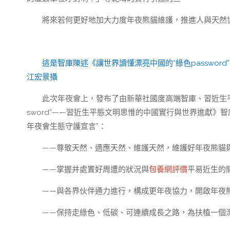
將來若何更好地加大力度年夜熊貓維護，推進人與天然
這是智庫陳述《讓世界讀懂漂亮中國的“綠色passwo
江宏景攝
此次年夜會上，發布了由新華社國度高端智庫、習近生平
sword”——習近生平態文明思惟的中國實行與世界進獻》智
年夜會生態守護宣言”：
——尊敬天然、適應天然、維護天然，維護好年夜熊貓
——掌握并處置好周遭的狀況與
包養網評價
平易近生的
——與各界伙伴通力進行，構成更年夜協力，開啟年夜
——保持走綠色、低碳、可連續成長之路，為扶植一個