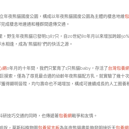
式建立年夜熊貓國度公園，構成以年夜熊貓國度公園為主體的棲息地維
包
種群完成棲息地連通和種群間遺傳交通。
野生年夜熊貓已發明1387只，自20世紀80年月以來增加跨越50
水相逢，成為“熊貓粉”們的快活之源。
心網
0年月的十年間，我們只繁育了1只熊貓baby，存活了
台灣包養
艱巨摸索，僅為了尋覓最合適的幼齡年夜熊貓配方乳，就實驗了幾十
等獲得顯明晉陞，均勻壽命也不竭增加，構成可連續成長的人工圈養
科研技巧交通的同時，也傳遞著
包養網
戰爭和友情。
洛娃說，莫斯科植物園
包養留言板
為年夜熊貓盡能夠發明接近天
包養網