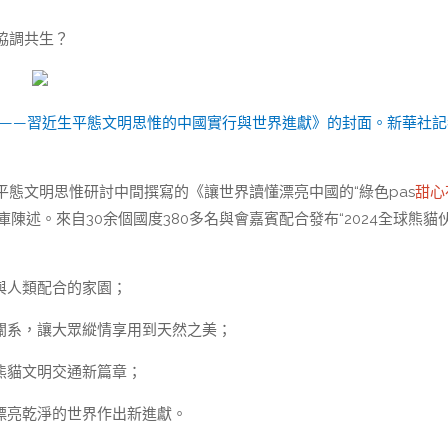
協調共生？
rd”——習近生平態文明思惟的中國實行與世界進獻》的封面。新華社
態文明思惟研討中間撰寫的《讓世界讀懂漂亮中國的“綠色pas
甜心
庫陳述。來自30余個國度380多名與會嘉賓配合發布“2024全球熊貓
與人類配合的家園；
關系，讓大眾縱情享用到天然之美；
熊貓文明交通新篇章；
漂亮乾淨的世界作出新進獻。