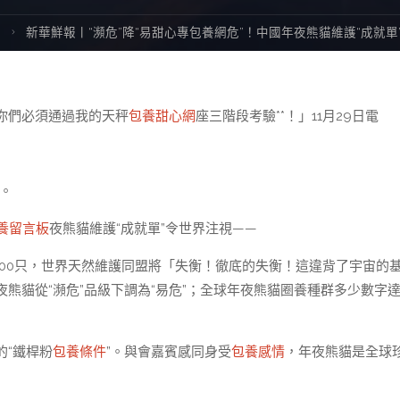
數
新華鮮報丨“瀕危”降“易甜心專包養網危”！中國年夜熊貓維護“成就單
你們必須通過我的天秤
包養甜心網
座三階段考驗**！」11月29日電
”。
養留言板
夜熊貓維護“成就單”令世界注視——
1900只，世界天然維護同盟將「失衡！徹底的失衡！這違背了宇宙的
熊貓從“瀕危”品級下調為“易危”；全球年夜熊貓圈養種群多少數字達7
的“鐵桿粉
包養條件
”。與會嘉賓感同身受
包養感情
，年夜熊貓是全球