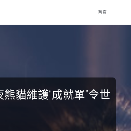
Skip
首頁
to
content
夜熊貓維護“成就單”令世