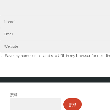
Save my name, email, and site URL in my browser for next ti
搜尋
搜尋