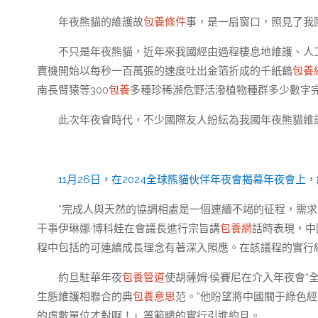
年夜熊貓的維護故
包養條件
事，是一扇窗口，照見了我
不只是年夜熊貓，近年來我國經由過程棲息地維護、人
賣機開始以每秒一百萬張的速度吐出金箔折成的千紙鶴
包養
南長臂猿等300
包養
多種珍稀瀕危野活潑植物種群多少數字
此次年夜會時代，不少國際友人紛紜為我國年夜熊貓維
11月26日，在2024全球熊貓伙伴年夜會揭幕年夜會
“完成人與天然的協調相處是一個連續不竭的征程，需求
干事伊琳娜·博科娃在會議長進行宗旨講
包養網
話時表現，中
程中包括的可連續成長理念有著深入照應。在該議程的實行
約旦駐華年夜
包養管道
使胡薩姆·侯賽尼在介入年夜會“
生態維護相聯合的典
包養意思
范。”他盼望將中國關于綠色
的虛數單位才對啊！」等範疇的實行引進約旦。