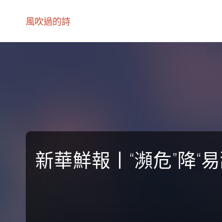
風吹過的詩
新華鮮報丨“瀕危”降“