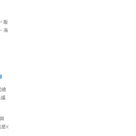
，販
、海
攝
前總
長議
與
是X