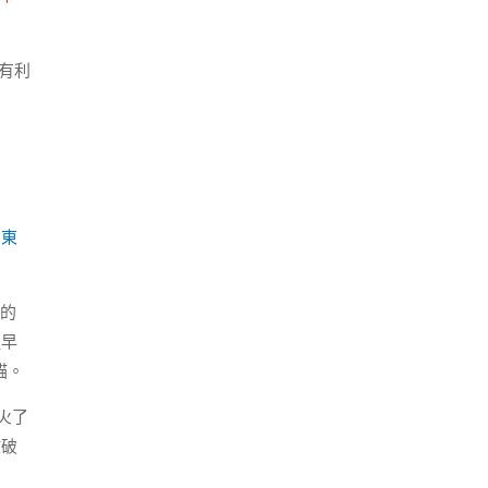
有利
)東
衡的
提早
貓。
火了
收破