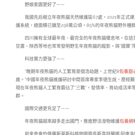
野娘家園更好了——
我國先后樹立年夜熊貓天然維護區67處，2021年正
護系統，總面積已擴至258萬公頃，85%的年夜熊貓野外
四川擁有全球最年夜、最完全的年夜熊貓棲息地。在這里，
甘肅、陜西等地也常常發明野生年夜熊貓的蹤影。與“國寶”萍
科技實力更強了——
“晚期年夜熊貓的人工繁育是個浩劫題，上世紀8
包養甜
歲。”中國年夜熊貓維護研討中間首席專家李德生說，歷經
現在年夜熊貓人工繁育霸佔了“三難”，發情率、育幼成活率
群。
國際交通更充足了——
年夜熊貓越來越多走出國門，推進野活潑物維護
包養網
前來參會的俄羅斯莫斯科植物園園長斯韋特蘭娜·阿庫