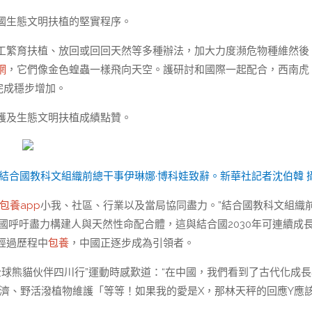
國生態文明扶植的堅實程序。
工繁育扶植、放回或回回天然等多種辦法，加大力度瀕危物種維然後
網
，它們像金色蝗蟲一樣飛向天空。護研討和國際一起配合，西南虎
完成穩步增加。
護及生態文明扶植成績點贊。
上，結合國教科文組織前總干事伊琳娜·博科娃致辭。新華社記者沈伯韓 
包養app
小我、社區、行業以及當局協同盡力。”結合國教科文組織
國呼吁盡力構建人與天然性命配合體，這與結合國2030年可連續成
經過歷程中
包養
，中國正逐步成為引領者。
全球熊貓伙伴四川行”運動時感歎道：“在中國，我們看到了古代化成長
經濟、野活潑植物維護「等等！如果我的愛是X，那林天秤的回應Y應該