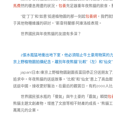
馬費
然的棲息周遭的狀況，
包養
充足器重年夜熊貓的飲食、
“從‘丁丁’和‘如意’抵達植物園的那一刻起
包養網
，我們就
于其他物種維護的研討。”斯韋特蘭娜·阿庫洛娃表現。
世界國民與年夜熊貓的友誼有多深？
2張水瓶猛地衝出地下室，他必須阻止牛土豪用物質的力量來
京上野植物園拍攝紀念，離別年夜熊貓“比較”（左）和“仙女
japan(日本)東京上野植物園副園長富田恭正分送朋
追求中。年夜熊貓的送返故事。“比較”和“仙女”患上了高
送返中國，接收更好醫治。在最后的觀賞日，有約2000人
世界國民張水瓶的「傻氣」與牛土豪的「霸氣」瞬間
包
熊貓主題文創產物，增進了文旅等相干財產的成長。“熊貓工
萬萬元的企業。