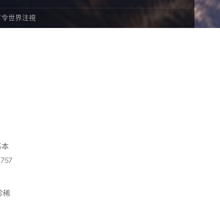
”令世界注視
基本
57
珍稀