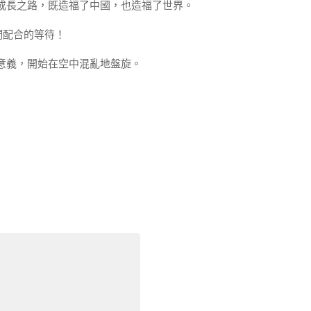
成長之路，既造福了中國，也造福了世界。
們配合的等待！
意義，開始在空中混亂地盤旋。