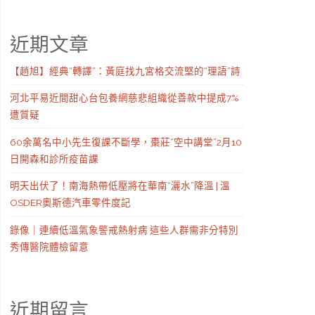
近期文章
【趙旭】經典“轉譯”：黃庭找九宮格交流堅的“理語”詩
河北平易近間甜心台包養網慈悲組織從善款中提成7%
遭質疑
60余萬名中小先生復課不斷學，棗莊“空中講堂”2月10
日開森和診所疫苗課
明天出伏了！南海熱帶低壓將在華南“灑水”降溫 | 溫
OSDER奧斯德汽車零件度記
錄像｜連續低溫氣象警戒熱射病 這些人群需非分特別
秀傳醫院體檢留意
近期留言