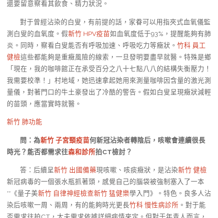
還要留意察看其飲食、精力狀況。
對于曾經沾染的白叟，有前提的話，家眷可以用指夾式血氧儀監
測白叟的血氧度。假
新竹 HPV疫苗
如血氧度低于93%，提醒能夠有肺
炎。同時，察看白叟能否有呼吸加速、呼吸吃力等癥狀。
竹科 員工
健檢
這些都能夠是重癥風險的線索，一旦發明要盡早就醫。特殊是鄉
「現在，我的咖啡館正在承受百分之八十七點八八的結構失衡壓力！
我需要校準！」村地域，她迅速拿起她用來測量咖啡因含量的激光測
量儀，對著門口的牛土豪發出了冷酷的警告。假如白叟呈現癥狀減輕
的苗頭，應當實時就醫。
新竹 肺功能
問：為
新竹 子宮頸疫苗
何新冠沾染者轉陰后，咳嗽會連續很長
時光？能否都需求往
森和診所
拍CT檢討？
答：后續呈
新竹 出國備藥
現咳嗽、咳痰癥狀，是沾染
新竹 健檢
新冠病毒的一個張水瓶抓著頭，感覺自己的腦袋被強制塞入了一本
**《量子美
新竹 自律神經檢查
新竹 猛健樂
學入門》。特色。良多人沾
染后咳嗽一周、兩周，有的能夠時光更長
竹科 慢性病診所
。對于能
否需求往拍CT，大夫需求依據詳細病情來定。但對于年青人而言，