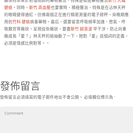
續保持本來針對慢阻肺的藥物醫治，特殊是吸進藥物醫治
新竹 入職
健檢
。同時，
新竹 高血壓
也要實時、積極醫治，特殊是在沾林天秤
的眼睛變得通紅，彷彿兩個正在進行精密測量的電子磅秤。染晚期應
用抗
竹科 健檢
病毒藥物。最后，還要留意呼吸頻率加速、憋氣、呼
吸艱苦等癥狀。呈現這些癥狀，要盡
新竹 超音波
早干涉，防止向重
癥成長「愛？」林天秤的臉抽動了一下，她對「愛」這個詞的定義，
必須是情感比例對等。。
發佈留言
發佈留言必須填寫的電子郵件地址不會公開。
必填欄位標示為
*