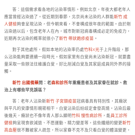
答：這個需求看各地的沾染率情形。例如北京，年夜大都老年人
應當曾經沾染過了。從近期到春節，北京尚未沾染的人群能
新竹 成
人健檢
夠會呈現沾染，但今朝來看，不會構成很年夜的範圍。由於剛
沾染過以后，包含老年人在內，城市對新冠病毒構成必定的免疫力，
近期再次沾染的概率就很小了
新竹 帶狀皰疹疫苗
。
對于其他處所，假如本地的沾染率仍處
竹科X光
于上升階段，那
么沾染能夠要連續一段時光。假如家里有白叟尚未沾染新冠，就要盡
量采取一些辦法往維護白叟，好比削減白叟及其家庭成員同外界的接
觸。
新竹 出國備藥
問：老
森和診所
年重癥患者及其家眷在就診、救
治上有哪些罕見誤區？
答：老年人沾染新
新竹 子宮頸疫苗
冠病毒具有特別性，其癥狀
與平凡的安康情形親密相干，白叟沾染后紛歧定會發高燒。沾染后最
後幾天，癥狀也不像年青人那么顯明
竹科 慢性病診所
，能
員工診所
健檢
夠呈現食欲減退、不愿運動、精力變差等，這些纖細的變更
新竹
高血壓
很不難被家人疏忽，所以家眷不克不及只看白叟的體溫變更，