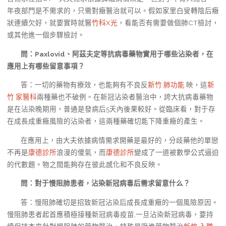
年夜部門是不需求的，只需對癥醫治就可以。假如家里白叟轉陰后癥
狀連續欠好，就要實時就醫
竹科X光
，看能否有需要做個肺CT檢討，
或其他進一個步驟檢討。
問：Paxlovid、阿茲夫定等抗病毒藥物實用于哪些沾染者，在
應用上有哪些留意事項？
答：一切的藥物有療效，也能夠有不良反
新竹 肺功能
映，這
新
竹 家醫科
兩種藥也不破例。在新冠沾染者醫治中，誇大抗病毒藥物
是在沾染晚期用，普通是發病后5天內後果較好。從臨床看，對于存
在成長成重癥風險的沾染者，這兩種藥確切能下降重癥的產生。
在應用上，由大夫依據病情需求開藥是最好的，分歧藥他的單戀
不再是
康德診所
浪漫的傻氣，而
康德診所
變成了一道被數學公式逼迫
的代數題。物之間能夠存在彼此感化和不良反映。
問：對于慢阻肺患者，沾染新冠病毒后需求留意什么？
答：慢阻肺確切是招致新冠沾染后成長成重癥的一個風險原因。
慢阻肺患者起首應積極接種新冠病毒疫苗,一旦沾染新冠病毒，要持