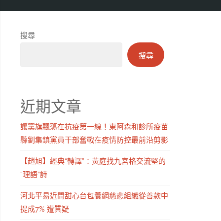
搜尋
搜尋
近期文章
讓黨旗飄蕩在抗疫第一線！東阿森和診所疫苗
縣劉集鎮黨員干部奮戰在疫情防控最前沿剪影
【趙旭】經典“轉譯”：黃庭找九宮格交流堅的
“理語”詩
河北平易近間甜心台包養網慈悲組織從善款中
提成7% 遭質疑