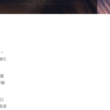
員。
演化
軍講
P
器
切口
及其