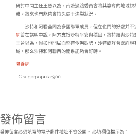
研討中間主任王晉以為，南邊過渡委員會將其篡奪的地域視為
離。將來也門能夠會持久處于決裂狀況。
沙特和阿聯酋同為多國聯軍成員，但在也門的好處并不
網
酋在講明中說，阿方支撐沙特平安與穩固，將持續與沙特
王晉以為，假如也門局面堅持今朝態勢，沙特或許會默許現
域，那么沙特和阿聯酋的關系能夠會好轉。
包養網
TC:sugarpopular900
發佈留言
發佈留言必須填寫的電子郵件地址不會公開。
必填欄位標示為
*