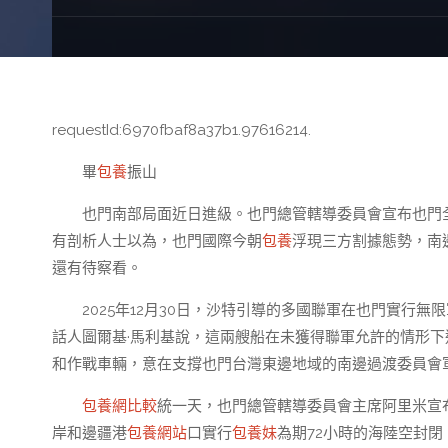
requestId:6970fbaf8a37b1.97616214.
畢
包養
振山
也門南部局面近日進級。也門總管轄導委員會宣布也門
有剖析人士以為，也門國際今朝
包養
浮現三方割據態勢，南
還有待察看。
2025年12月30日，沙特引導的多國聯軍在也門實行
話人圖爾基·馬利基說，這兩艘船在未獲得聯軍允許的情形下
和作戰車輛，意在支撐也門台灣東邊地域的南邊過渡委員會
包養網比較
統一天，也門總管轄導委員會主席阿里米宣
岸和邊疆港
包養網站
口實行
包養妹
為期72小時的海陸空封