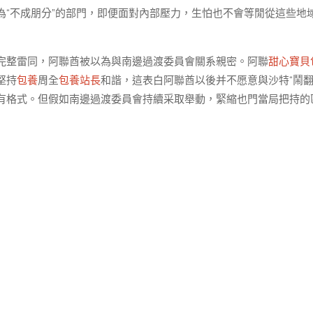
“不成朋分”的部門，即便面對內部壓力，生怕也不會等閒從這些地
完整雷同，阿聯酋被以為與南邊過渡委員會關系親密。阿聯
甜心寶貝
堅持
包養
周全
包養站長
和諧，這表白阿聯酋以後并不愿意與沙特“鬧翻
有格式。但假如南邊過渡委員會持續采取舉動，緊縮也門當局把持的