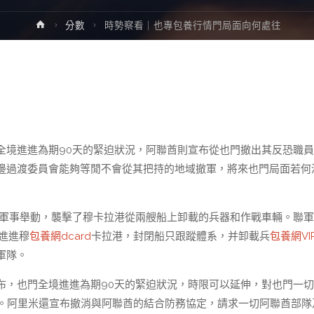
Home
分數
時勢察看｜也專包養行情門局面向何處往
全境進進為期90天的緊迫狀況，阿聯酋則宣布從也門撤出其反恐職
邊過渡委員會能夠等閒不會從其把持的地域撤軍，將來也門局面若何
無限軍事舉動，襲擊了穆卡拉港從兩艘船上卸載的兵器和作戰車輛。聯
進進穆
包養網dcard
卡拉港，封閉船只跟蹤體系，并卸載兵
包養網VI
軍隊。
布，也門全境進進為期90天的緊迫狀況，時限可以延伸，對也門一
閉。阿里米還宣布撤消與阿聯酋的結合防務協定，請求一切阿聯酋部隊