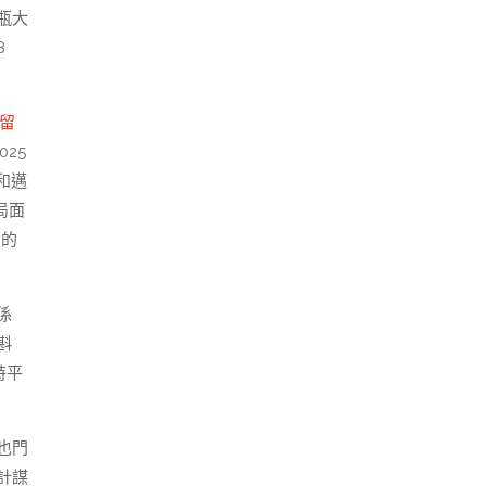
瓶大
8
留
25
和邁
局面
貴的
係
斟
特平
也門
計謀