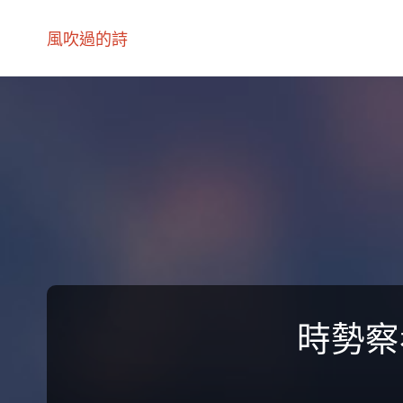
風吹過的詩
時勢察