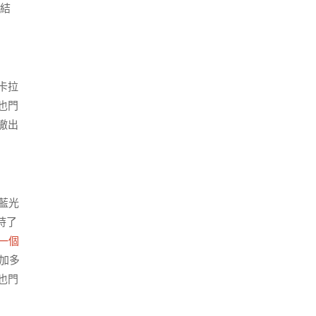
并結
卡拉
也門
撤出
藍光
持了
一個
參加多
也門