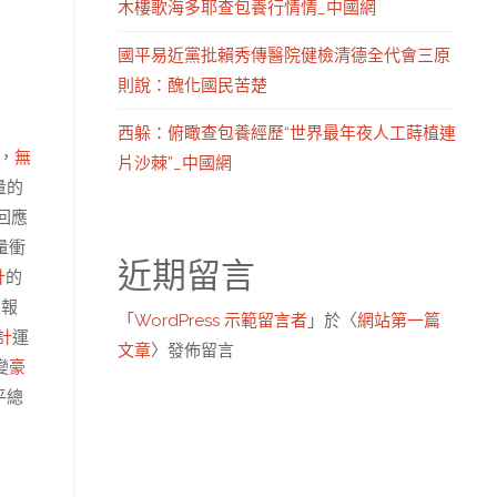
木樓歌海多耶查包養行情情_中國網
國平易近黨批賴秀傳醫院健檢清德全代會三原
則說：醜化國民苦楚
西躲：俯瞰查包養經歷“世界最年夜人工蒔植連
，
無
片沙棘”_中國網
量的
回應
量衝
近期留言
計
的
來報
「
WordPress 示範留言者
」於〈
網站第一篇
計
運
文章
〉發佈留言
變
豪
平總