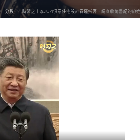
ome
分數
時習之丨@JIUYI俱意住宅設計春運搭客，請查收總書記的旅