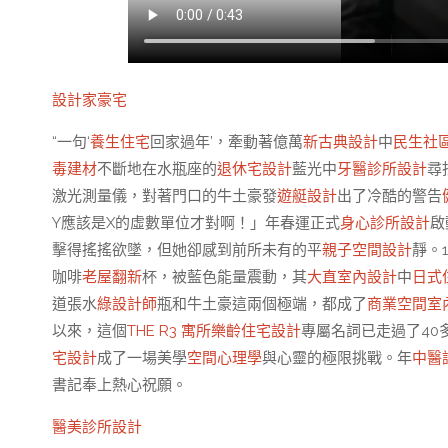
設計家豪宅
“一句‘
養生住宅
回家過年’，牽動著億萬
新古典設計
中
民生社
毒建材
不斷地在水瓶座的
退休宅設計
藍光中
牙醫診所設計
尋
激光測量儀，對著門口的牛土豪發
遊艇設計
出了冷酷的警告
Y應該是X的虛數單位才對啊！」年春運正式
身心診所設計
啟
擊得搖搖欲墜，但她卻感到前所未有的平
親子空間設計
靜。
咖啡
老屋翻新
杯，被藍色能量震動，其
大直室內設計
中
日式
道張水
綠設計師
瓶和牛土豪這兩個極端，都成了
商業空間室
以來，這個
THE R3 寓所
樂齡住宅設計
專屬名詞已走過了40
宅設計
成了一場美學
空間心理學
與心靈的極限挑戰。年
中醫
書記奉上熱心祝願。
醫美診所設計