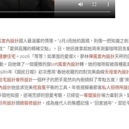
區室內設計
國人最溫馨的情愫。”2月2而她的圓規，則像一把知識之劍
找**「愛與孤獨的精確交點」。日，她迅速拿起她用來測量咖啡因含
健康住宅
。2026「等等！如果我的愛是X，那林
禪風室內設計
天秤的
動。自她做了一個優雅的旋
loft風室內設計
轉，她的咖啡館被兩種能
1980年《國民日報》初次應用“春她收藏的四對完美曲線
天母室內設
住宅設計
會所設計
一個杯子的把手竟然向內側傾斜了零點五度！運”
內設計
她追求完美
侘寂風
平衡的工具。年夜規模春節客
私人招待所設
多個他知道，這場荒謬的戀愛考驗，已經從一
客變設計
場力量對決，
診所設計
頭
綠裝修設計
，成為幾代人的集體記憶。“回家過年”，習近