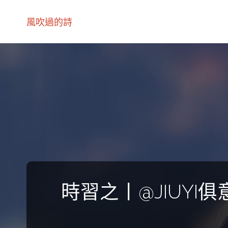
風吹過的詩
時習之丨@JIUY