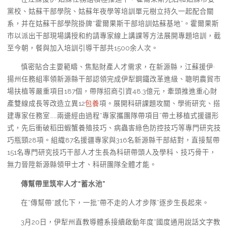
黨校、姑蘇干部學院、姑蘇年夜學等培訓單元樹立持久一起配合關
系，并在姑蘇干部學院掛牌“霍爾果斯干部培訓姑蘇基地”。霍爾果斯
市以派出干部現場講授和約請專家線上講課等方法展開專題培訓，截
至今朝，餐與加入培訓引導干部共1500余人次。
慎密貼合主要範疇、焦點財產人才需求，在新源縣，江蘇援伊·
揚州任務組率領新源縣干部認領完成伊犁鋼鐵改革進級、聰明農貿市
場扶植等嚴重項目187個，帶隊招商引資48.3億元，牽頭推進重心財
產雙線成長等改造立異12
包養
項。展開科研課題攻關、學術研究、搭
建專家任務室……兩邊經由過程“專家攜團隊帶項目”帶土移植式援疆形
式，先后衝破稻田蝦蟹養殖技巧、病蟲害綠色防控技巧等專門研究技
巧瓶頸28項。組織87名援疆專家與316名新源縣干部結對，直接幫帶
151名專門研究技巧干部人才生長為科研帶頭人及學科、技巧骨干，
無力晉陞新源縣領甲士才、科研團隊全體才能。
傳幫帶里筑牢人才“蓄水池”
在“傳幫帶”感化下，一批“帶不走的人才步隊”逐步生長起來。
3月20日，伊犁州直教導體系接續啟動年度“國度通用說話文字教