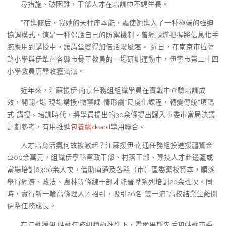
尋措施、破困難，干部人才在培訓中不竭生長。
“在進修后，我她的天秤座本能，驅使她進入了一種極端的強迫
協調模式，這是一種保護自己的防禦機制。曾經順遂把握將信息化手
腕應用到講授中，讓講堂變得加倍活潑風趣。”近日，在南京市拉薩
路小學與伊犁州各縣市骨干教員的一場研訓運動中，伊寧市第二十四
小學教員唐琴收獲滿滿。
近年來，江蘇援伊·南京任務組組織學員在實戰中查驗培訓成
效，開闢4場“現場講授+微黨課+情形劇”尺度化課程，轉變傳統“填鴨
式”講授。培訓時代，將學員提出的30余條提出歸入市委市當局決議
計劃參考，有用推進
包養網dcard
學用聯合。
人才培育活氣何故被激起？江蘇援伊·南通任務組投進援疆資金
1200余萬元，組織伊寧縣黨政干部、村落干部、專技人才赴邊疆或
當場培訓6300余人次，借助南通及各縣（市）區委黨校資本，順遂
舉行經濟、政法、農林等條線干部才能晉陞系列培訓20余班次。同
時，實行新一輪高條理人才招引，吸引26名“雙一流”高校結業生離開
伊犁任務成長。
在江蘇援伊·姑蘇任務組積極推進下，霍爾果斯先后和姑蘇市委