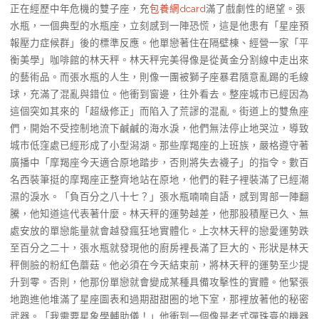
正在經歷中年危機的雙子座，充
包養網dcard
滿了戲劇性的絕望。張
水瓶，一個典型的水瓶座，立刻感到一陣恐慌，這是他患有「星座預
報壓力症候群」後的標準反應。他單戀著住在隔壁棟、經營一家「平
衡美學」咖啡館的林天秤。林天秤完美得像是從黃金分割線中走出來
的藝術品。而張水瓶的人生，則像一團被獅子座暴君隨意亂踢的毛線
球，充滿了混亂與錯位。他衝到窗邊，往外看去。整座城市已經因為
這個突如其來的「超級修正」而陷入了荒謬的混亂。街道上的雙魚座
們，開始不受控制地流下鹹鹹的海水淚，他們無法停止地哭泣，導致
城市低窪處已經形成了小型潟湖。那些摩羯座的上班族，嚴格遵守著
廣播中「摩羯座今天適合原地踏步，否則將失去襪子」的指令。數百
名西裝筆挺的摩羯座正整齊地站在原地，他們的鞋子裡裝滿了已經潮
濕的淚水。「負百分之八十七？」張水瓶喃喃自語，感到胃部一陣翻
騰，他知道這代表著什麼。林天秤的運勢越差，他那股積壓已久、無
處安放的單戀能量就會越發瘋狂地實體化。上次林天秤的戀愛運勢跌
至百分之二十，張水瓶就發現他的廚房裡長滿了巨大的、形狀是林天
秤側臉的粉紅色蘑菇。他必須在今天結束前，將林天秤的運勢至少提
升到零。否則，他那份單戀就會變成某種具備攻擊性的實體。他緊張
地跑進他堆滿了星座圖表和過期甜甜圈的地下室，那裡放著他的秘密
武器。「我需要星象學輔助儀！」他衝到一個像是老式彈珠臺的機器