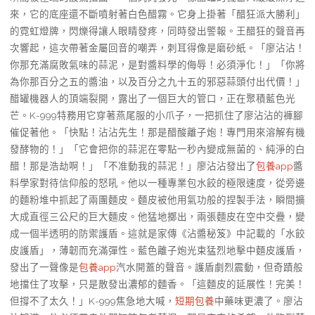
來，它的底座還不斷噴射著白色醋霧。它身上掛著「醋狂派大勝利」
的霓虹燈牌，閃爍得讓人眼睛發疼，同時發出警報。王醋狂的聲音再
次響起，這次帶著金屬回音的嘲弄，刺耳得像是磨砂紙。「廖沾沾！
你那充滿腐敗氣味的蒜泥，是對醬料學的侮辱！必須淨化！」「你將
為你那百分之五的醬油，以及百分之九十五的邪惡蒜頭付出代價！」
醋罐機器人的頂端裂開，露出了一個巨大的管口，正在聚積藍色光
芒。K-999特務用它穿著燕尾服的小爪子，一把抓住了廖沾沾的褲腳
催促著他。「快點！沾沾先生！那是醋酸離子炮！專門用來溶解有機
發酵物的！」「它會把你的蒜泥在零點一秒內變成無菌的、純淨的白
醋！那是浩劫啊！」「不准動我的蒜泥！」廖沾沾發出了
包養app
醬
料學家對待信仰般的怒吼。他以一種專業包水餃的極限速度，從旁邊
的麵粉堆中抓起了兩團麵皮。麵皮被他用氣功般的捏製手法，瞬間擴
大成直徑三公尺的巨大麵皮。他猛地擲出，兩張麵皮在空中交疊，變
成一個半透明的防禦護盾。這就是家傳《沾醬秘笈》中記載的「水餃
皮護盾」，薄韌而充滿彈性。藍色離子炮光束猛烈地擊中麵皮護盾，
發出了一聲像是
包養app
汽水開蓋的聲音。護盾劇烈震動，但奇蹟般
地擋住了攻擊，只是散發出濃郁的麵香。「這麵皮的延展性！完美！
但撐不了太久！」K-999焦急地大喊，
短期包養
中藥味更濃了。廖沾