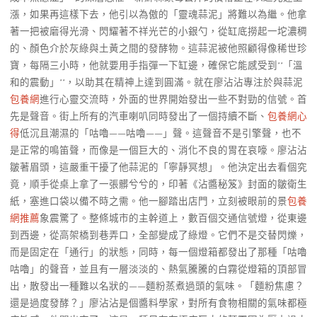
漲，如果再這樣下去，他引以為傲的「靈魂蒜泥」將難以為繼。他拿
著一把被磨得光滑、閃耀著不祥光芒的小銀勺，從缸底撈起一坨濃稠
的、顏色介於灰綠與土黃之間的發酵物。這蒜泥被他照顧得像稀世珍
寶，每隔三小時，他就要用手指彈一下缸邊，確保它能感受到**「溫
和的震動」**，以助其在精神上達到圓滿。就在廖沾沾專注於與蒜泥
包養網
進行心靈交流時，外面的世界開始發出一些不對勁的信號。首
先是聲音。街上所有的汽車喇叭同時發出了一個持續不斷、
包養網心
得
低沉且潮濕的「咕嚕——咕嚕——」聲。這聲音不是引擎聲，也不
是正常的鳴笛聲，而像是一個巨大的、消化不良的胃在哀嚎。廖沾沾
皺著眉頭，這嚴重干擾了他蒜泥的「寧靜冥想」。他決定出去看個究
竟，順手從桌上拿了一張髒兮兮的，印著《沾醬秘笈》封面的皺衛生
紙，塞進口袋以備不時之需。他一腳踏出店門，立刻被眼前的景
包養
網推薦
象震驚了。整條城市的主幹道上，數百個交通信號燈，從東邊
到西邊，從高架橋到巷弄口，全部變成了綠燈。它們不是交替閃爍，
而是固定在「通行」的狀態，同時，每一個燈箱都發出了那種「咕嚕
咕嚕」的聲音，並且有一層淡淡的、熱氣騰騰的白霧從燈箱的頂部冒
出，散發出一種難以名狀的——麵粉蒸煮過頭的氣味。「麵粉焦慮？
還是過度發酵？」廖沾沾是個醬料學家，對所有食物相關的氣味都極