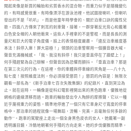
聞起來像是新買的輪胎和劣質香水的混合物，而重力似乎是隨機變化
的，有時感覺很重，有時像漂浮在游泳池裡。他試圖按喇叭，但喇叭
發出的不是「叭叭」，而是他童年時學會的、關於泊車口訣的魔性兒
歌。四面八方傳來了刺耳的剎車聲，接著，一群穿著反光背心和戴著
白色安全帽的人朝他衝來。這些人手裡拿的不是警棍，而是長長的測
量尺和巨大的電子角度儀，臉上的表情極度嚴肅。「違反泊車維度基
本法！斜停入庫！罪大惡極！」領頭的泊車警察用一個擴音器大喊，
聲音充滿機械感。「我、我沒有斜停！我只是垂直停在了牆壁上！」
何手殘趕緊為自己辯解，但聲音因為恐懼而顫抖。「垂直泊車？那是
在第三次元的行為，在這裡，你的車體與停車線的夾角是——八十九
點七度！按照維度法則，你必須接受懲罰！」懲罰的內容是：無限次
觀看一部名為**《新手泊車七百次失敗集錦》的紀錄片，直到哭泣為
止。就在這時，一輛像是從科幻電影裡開出來的黑色跑車，優雅地從
網格的邊緣漂移而過。跑車的輪胎發出令人陶醉的摩擦聲，它以一種
近乎蔑視重力的姿態，精準地停進了一個只有它車身尺寸寬度的停車
格中。那泊車的過程就像一場舞蹈，流暢、完美，且毫無任何多餘的
動作**。跑車的駕駛座上走出一個全身黑色皮衣的女人，她戴著一副
透明護目鏡，冷酷地朝著何手殘的方向走來。她的步伐優雅而精準，