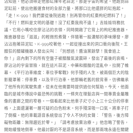
沾知道，他必須帶走他那缸陳年老蒜泥，那是宇宙的希望。他跑到蒜
泥缸前，使出他搬運食材的全部力量，將那口比他還胖的缸抱起。
「走！K-999！我們要從後院逃跑！別再管你的紅棗枸杞燃料了！」
「不行！燃料是文明的基礎！沒了紅棗我飛不遠！」吉娃娃特務抗
議。它用小嘴咬住廖沾沾的衣領，同時開啟了它背上的枸杞推進器。
推進器發出「滋滋」的輕微煎煮聲，伴隨著一股濃郁的蔘味爆發。廖
沾沾抱著蒜泥缸、K-999咬著他，一起從撞出來的洞口衝向後院。王
醋狂的醋罐機器人發出尖叫：「別想逃！醬油黨餘孽！我會追上
你！」店內剩下的所有空盤子被醋酸氣波震碎，發出了最後的哀鳴。
廖沾沾的宇宙冒險，就在這片蒜泥、中藥和醋酸的混亂中，拉開了帷
幕。《平行泊車維度：車位爭奪戰》何手殘的人生，被兩個巨大的陰
影籠罩著：停車費，以及平行泊車。他那輛老舊的掀背車，彷彿繼承
了他所有的駕駛焦慮，從未在他需要時提供過任何幫助。今天，他面
臨的是城市傳說中最恐怖的挑戰，一條夾在理髮店與一間專賣金屬雕
像的畫廊之間的窄巷。一個看起來比他車子尺寸小上三十公分的停車
格，上面還灑著一層可疑的白色粉末。何手殘深吸一口氣。將車子打
了倒檔。他的車載語音系統發出了令人不快的女聲：「警告，後方障
礙物距離：無限趨近於零。」「請考慮放棄治療。」他忽略了警告，
開始緩慢地倒車。他最討厭的不是語音系統，而是那兩塊永遠在關鍵