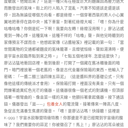
度敏感。他聞出來了，這是一種只有在極度巨大的麵團因為壓力過大
而散發出的氣味。街上的行人陷入了混亂。汽車不知道該走還是該
停，因為無論從哪個方向看，都是綠燈。一個穿著西裝的男人小心翼
翼地把車停在路中央，搖下車窗，對著紅綠燈大喊：「喂！你為什麼
咕嚕咕嚕？你倒是紅一下啊！我要向左轉！綠燈沒用啊！」廖沾沾感
覺到一陣心悸。這種氣味，這種不祥的「咕嚕」聲，與他兒時聽到的
家傳預言不謀而合。他想起家傳《沾醬秘笈》裡記載的第一句：「當
世間萬物的交通都被麵皮的氣味籠罩，且燈號恒綠、聲如湯沸時，便
是宇宙水餃臨界點到來之時。」「七點五個地球年…怎麼這麼快？」
廖沾沾猛地衝回店裡，衝到後廚，打開了一個藏在舊冰櫃後面的暗
門。暗門裡放著一個老舊的、像是古代金屬保險箱的東西。他輸入了
密碼：「一醬二醋三油四辣五蒜泥」（這是醬料界的基礎公式，只有
像他這樣的傳統派才會用）。保險箱打開，裡面沒有黃金，只有一個
閃爍著詭異紅色光芒的儀器。這儀器很像一個老式的對講機，但頂部
插著一根彎曲的、像韭菜一樣的天線。他顫抖著拿起儀器，按下通話
鈕。儀器發出「滋——」
包養女人
的電流聲，接著傳來一陣高八度、
急促且充滿養生焦慮的聲音。「喂！是廖沾沾嗎！快接聽！這裡是
K-999！宇宙水餃聯盟特級特務！你那邊是不是已經聞到宇宙級的酸
味了？我們需要你的蒜泥！你被徵召了！馬上！」廖沾沾的耳朵被這