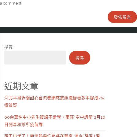
a comment.
搜尋
搜尋
近期文章
河北平易近間甜心台包養網慈悲組織從善款中提成7%
遭質疑
60余萬名中小先生復課不斷學，棗莊“空中講堂”2月10
日開森和診所疫苗課
明天出伏了！南海熱帶低壓將在華南“灑水”降溫 | 溫