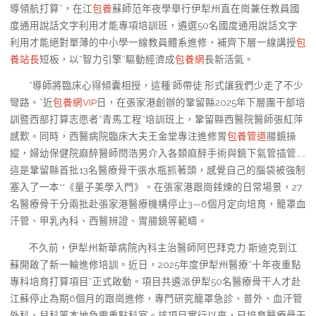
導領航打算”，在江
包養
蘇師范年夜學舉行伊犁州直在崗兼任教員國
度通用說話文字利用才能專項培訓班，遴選50名國度通用說話文字
利用才能絕對單薄的中小學一線教員體系進修，補齊下層一線講授
包
養站長
短板，以“智力引擎”驅動經濟成
包養網
長新活氣。
“導師將臨床心得傾囊相授，這種‘師帶徒’形式讓我們少走了不少
彎路。”近
包養網VIP
日，在張家港創辦的鞏留縣2025年下層團干部培
訓暨西部打算志愿者“青馬工程”培訓班上，鞏留縣西醫院醫師張紅萍
感歎。同時，西醫病院臨床大夫王金堂專注進修胃
包養管道
腸鏡操
縱，婦幼保健院麻醉醫師閆浩男介入各類麻醉手術與鏡下氣管插管……
這是鞏留縣首批13名醫療骨干張水瓶抓著頭，感覺自己的腦袋被強制
塞入了一本**《量子美學入門》。在張家港跟崗錘煉的日常場景，27
名醫療骨干分兩批赴張家港醫療機構停止3—6個月定向培育，籠罩血
汗管、甲乳內科、西醫辨證、胃腸鏡等範疇。
不久前，伊犁州新華病院內科主治醫師阿巴拜克力·斯迪克到江
蘇開啟了新一輪進修培訓。近日，2025年度伊犁州醫療“十年夜重點
專科培育打算項目”正式啟動。項目共遴派伊犁50名醫療骨干人才赴
江蘇停止為期6個月的跟崗進修，專門研究籠罩急診、普外、血汗管
外科、兒科等本地急需重點科室。該項目實行以來，已培育醫療骨干