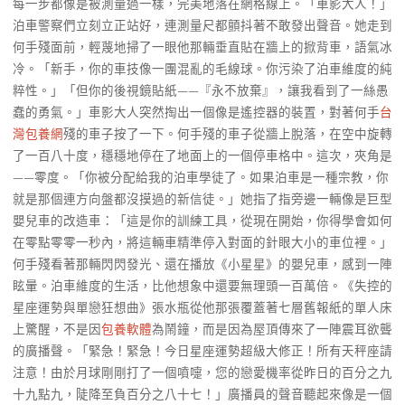
每一步都像是被測量過一樣，完美地落在網格線上。「車影大人！」
泊車警察們立刻立正站好，連測量尺都顫抖著不敢發出聲音。她走到
何手殘面前，輕蔑地掃了一眼他那輛垂直貼在牆上的掀背車，語氣冰
冷。「新手，你的車技像一團混亂的毛線球。你污染了泊車維度的純
粹性。」「但你的後視鏡貼紙——『永不放棄』，讓我看到了一絲愚
蠢的勇氣。」車影大人突然掏出一個像是遙控器的裝置，對著何手
台
灣包養網
殘的車子按了一下。何手殘的車子從牆上脫落，在空中旋轉
了一百八十度，穩穩地停在了地面上的一個停車格中。這次，夾角是
——零度。「你被分配給我的泊車學徒了。如果泊車是一種宗教，你
就是那個連方向盤都沒摸過的新信徒。」她指了指旁邊一輛像是巨型
嬰兒車的改造車：「這是你的訓練工具，從現在開始，你得學會如何
在零點零零一秒內，將這輛車精準停入對面的針眼大小的車位裡。」
何手殘看著那輛閃閃發光、還在播放《小星星》的嬰兒車，感到一陣
眩暈。泊車維度的生活，比他想象中還要無理頭一百萬倍。《失控的
星座運勢與單戀狂想曲》張水瓶從他那張覆蓋著七層舊報紙的單人床
上驚醒，不是因
包養軟體
為鬧鐘，而是因為屋頂傳來了一陣震耳欲聾
的廣播聲。「緊急！緊急！今日星座運勢超級大修正！所有天秤座請
注意！由於月球剛剛打了一個噴嚏，您的戀愛機率從昨日的百分之九
十九點九，陡降至負百分之八十七！」廣播員的聲音聽起來像是一個