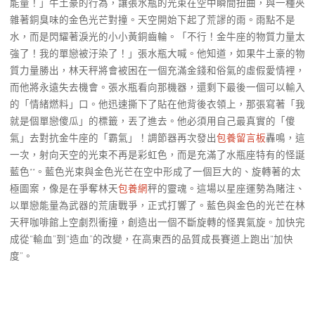
能量！」牛土豪的行為，讓張水瓶的光束在空中瞬間扭曲，與一種夾
雜著銅臭味的金色光芒對撞。天空開始下起了荒謬的雨。雨點不是
水，而是閃耀著淚光的小小黃銅齒輪。「不行！金牛座的物質力量太
強了！我的單戀被汙染了！」張水瓶大喊。他知道，如果牛土豪的物
質力量勝出，林天秤將會被困在一個充滿金錢和俗氣的虛假愛情裡，
而他將永遠失去機會。張水瓶看向那機器，還剩下最後一個可以輸入
的「情緒燃料」口。他迅速撕下了貼在他背後衣領上，那張寫著「我
就是個單戀傻瓜」的標籤，丟了進去。他必須用自己最真實的「傻
氣」去對抗金牛座的「霸氣」！調節器再次發出
包養留言板
轟鳴，這
一次，射向天空的光束不再是彩虹色，而是充滿了水瓶座特有的怪誕
藍色**。藍色光束與金色光芒在空中形成了一個巨大的、旋轉著的太
極圖案，像是在爭奪林天
包養網
秤的靈魂。這場以星座運勢為賭注、
以單戀能量為武器的荒唐戰爭，正式打響了。藍色與金色的光芒在林
天秤咖啡館上空劇烈衝撞，創造出一個不斷旋轉的怪異氣旋。加快完
成從“輸血”到“造血”的改變，在高東西的品質成長賽道上跑出“加快
度”。