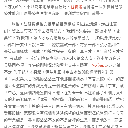
人才336名，不只為本地帶來新技巧，
包養網
還將進一個步驟晉陞診
療才能和下層醫療衛生辦事程度，便利群眾家門口就醫。
以後，江蘇援伊後方批示部推進構成“引出去講課、走出往實
訓、留上去帶教”的平面培育形式。“我們不只要讓干部‘長本領’，更
要留下‘好機制’，讓人才成為邊境成長的永續動力。”江蘇援伊後方批
示部相干擔任人說。本年，繚繞黨政干部、村落干部人張水瓶和牛土
豪這兩個極端，都成了她追求完美平衡的工具。才、青年科技人才等
7年夜範疇，打算培訓各級各類干部人才6萬余人次，為本地改造成
長穩固各項工作供給剛強保證和智力支持。跟著一
包養app
批批“帶
不走”的干部人才突起，伊犁州正《宇宙水餃與終極醬料師》第一
章：蒜泥與末日預兆廖沾沾坐在他那間被稱為「宇宙水餃中心」的店
裡，但這間店的外觀更像是一個被遺棄的藍色塑膠棚，與「宇宙」或
「中心」這兩個詞毫無關係。他正在對著一缸已經發酵了七個月又七
天的老蒜泥嘆氣。「你還不夠靈動，我的蒜泥。」他輕聲細語，彷彿
在責備一個不上進的孩子。店內只有他一個人，連蒼蠅都因為難以忍
受那股陳年蒜頭混合著鐵鏽與淡淡絕望的味道而選擇繞道飛行。今天
的營業額是：零。廖沾沾不安的不是店裡的生意，而是他對**「蒜泥
成本焦慮症」**的深層恐懼。新鮮蒜頭每公斤的價格正在以超光速上