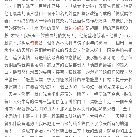
前，上面貼滿了「巨蟹座已哭」、「處女座勿碰」等警告標籤。這是
他用廢棄的唱片機和一個不知名的外星計算器改造而成的「情感調節
器」。他必須輸入一種極具感染力的正面情緒作為燃料，來抵抗那負
面的運勢波。「水瓶座的優勢，就
包養網站
是超脫一切的理性與冷
靜…才怪！我只有一腔熱血的傻氣啊！」他絕望地低吼。他看了一眼
腳邊。那裡放
包養
著一個他為林天秤準備了兩年的禮物：一個用一萬
塊小小的天秤座黃銅齒輪組成的音樂盒。他從未送出，因為害怕被拒
絕。這份害怕，就是純度最高的單戀情感。張水瓶咬緊牙關，將那個
黃銅齒輪音樂盒砸爛，將所有的齒輪都倒入「情感調節器」的輸入
口。機器發出刺耳的尖叫，接著，彈珠臺上的燈光開始瘋狂閃爍，發
出警告。「能量超載！檢測到極致純粹的單戀能量！目標：提升天秤
座運勢！」在機器的頂部，一個巨大的、像彩虹一樣的光束筆直地射
向天空。然而，就在光束衝出屋頂的一瞬間，一輛塗滿了金色、裝飾
著巨大公牛角的悍馬車猛地停在咖啡館門口。駕駛座上走下一個全身
肌肉、戴著鑽石項圈的男人，那人正是林天秤的狂熱追求者——金牛
座霸總牛土豪。牛土豪一腳踢開咖啡館的門，大聲宣布：「天秤！別
管那什麼負運勢！我已經用一百噸的純金箔買下了今天所有的壞運
氣！」「從現在開始，你的運勢由我主宰！我的金錢，就是你的正面