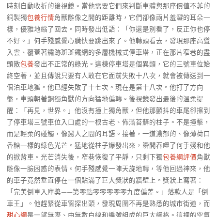
時刻自動收折的後視鏡。當他需要它們來判斷車體與那座價值不菲的
銅製獨
包養行情
角獸雕像之間的距離時，它們卻像兩片羞澀的耳朵一
樣，優雅地縮了回去。同時發出低語：「你還是別看了，反正你也停
不好。」何手殘感覺心臟快要跳出來了。他轉頭看去，發現那座高聳
入雲、覆蓋著鏽跡斑斑鐵網的多層機械式停車塔，正在那片窄巷的盡
頭散
包養
發出不正常的綠光。這棟停車塔是個異類，它的三號車位始
終空著，並且傳說只要有人敢在它面前失敗十八次，就會被傳送到一
個泊車地獄。他已經失敗了十七次。現在是第十八次。他打了方向
盤，車頭朝著銅獨角獸的方向猛地偏轉。後視鏡發出最後的溫柔提
醒：「再見，世界。」他沒有撞上獨角獸，但他那顫抖的車尾卻擦到
了停車塔三號車位入口處的一根古老、佈滿苔蘚的柱子。不是撞擊，
而是輕柔的碰觸，像戀人之間的耳語。接著，一道濃郁的、像薄荷口
香糖一樣的綠色光芒。猛地從柱子爆發出來，瞬間吞噬了何手殘和他
的掀背車。光芒消失後，窄巷恢復了平靜，只剩下獨
包養網評價
角獸
雕像一臉困惑的表情。何手殘感覺一陣天旋地轉，等他回過神來，他
的車子竟然垂直停在一個貼滿了巨大獎狀的牆壁上。獎狀上寫著：
「完美倒車入庫獎——第零點零零零零零九度偏差。」落款人是「倒
車王」。他趕緊從車窗探出頭，發現周圍不再是熟悉的城市街道，而
甜心網
是一望無際、由無數白線和編號組成的巨大網格。這裡的空氣