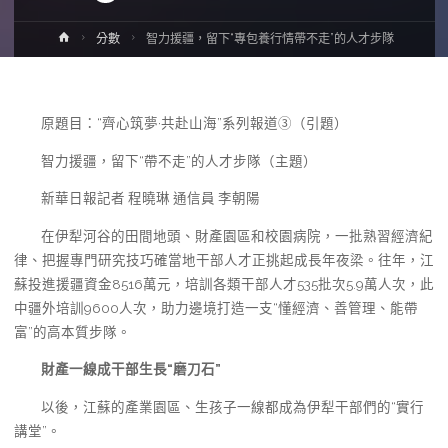
Home
分數
智力援疆，留下“專包養行情帶不走”的人才步隊
原題目：“齊心筑夢·共赴山海”系列報道③（引題）
智力援疆，留下“帶不走”的人才步隊（主題）
新華日報記者 程曉琳 通信員 李朝陽
在伊犁河谷的田間地頭、財產園區和校園病院，一批熟習經濟紀
律、把握專門研究技巧確當地干部人才正挑起成長年夜梁。往年，江
蘇投進援疆資金8516萬元，培訓各類干部人才535批次5.9萬人次，此
中疆外培訓9600人次，助力邊境打造一支“懂經濟、善管理、能帶
富”的高本質步隊。
財產一線成干部生長“磨刀石”
以後，江蘇的產業園區、生孩子一線都成為伊犁干部們的“實行
講堂”。