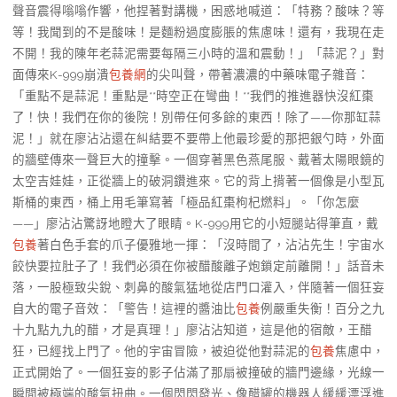
聲音震得嗡嗡作響，他捏著對講機，困惑地喊道：「特務？酸味？等
等！我聞到的不是酸味！是麵粉過度膨脹的焦慮味！還有，我現在走
不開！我的陳年老蒜泥需要每隔三小時的溫和震動！」「蒜泥？」對
面傳來K-999崩潰
包養網
的尖叫聲，帶著濃濃的中藥味電子雜音：
「重點不是蒜泥！重點是**時空正在彎曲！**我們的推進器快沒紅棗
了！快！我們在你的後院！別帶任何多餘的東西！除了——你那缸蒜
泥！」就在廖沾沾還在糾結要不要帶上他最珍愛的那把銀勺時，外面
的牆壁傳來一聲巨大的撞擊。一個穿著黑色燕尾服、戴著太陽眼鏡的
太空吉娃娃，正從牆上的破洞鑽進來。它的背上揹著一個像是小型瓦
斯桶的東西，桶上用毛筆寫著「極品紅棗枸杞燃料」。「你怎麼
——」廖沾沾驚訝地瞪大了眼睛。K-999用它的小短腿站得筆直，戴
包養
著白色手套的爪子優雅地一揮：「沒時間了，沾沾先生！宇宙水
餃快要拉肚子了！我們必須在你被醋酸離子炮鎖定前離開！」話音未
落，一股極致尖銳、刺鼻的酸氣猛地從店門口灌入，伴隨著一個狂妄
自大的電子音效：「警告！這裡的醬油比
包養
例嚴重失衡！百分之九
十九點九九的醋，才是真理！」廖沾沾知道，這是他的宿敵，王醋
狂，已經找上門了。他的宇宙冒險，被迫從他對蒜泥的
包養
焦慮中，
正式開始了。一個狂妄的影子佔滿了那扇被撞破的牆門邊緣，光線一
瞬間被極端的酸氣扭曲。一個閃閃發光、像醋罐的機器人緩緩漂浮進