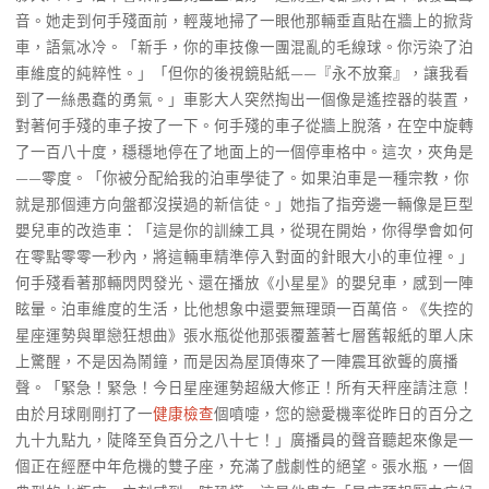
音。她走到何手殘面前，輕蔑地掃了一眼他那輛垂直貼在牆上的掀背
車，語氣冰冷。「新手，你的車技像一團混亂的毛線球。你污染了泊
車維度的純粹性。」「但你的後視鏡貼紙——『永不放棄』，讓我看
到了一絲愚蠢的勇氣。」車影大人突然掏出一個像是遙控器的裝置，
對著何手殘的車子按了一下。何手殘的車子從牆上脫落，在空中旋轉
了一百八十度，穩穩地停在了地面上的一個停車格中。這次，夾角是
——零度。「你被分配給我的泊車學徒了。如果泊車是一種宗教，你
就是那個連方向盤都沒摸過的新信徒。」她指了指旁邊一輛像是巨型
嬰兒車的改造車：「這是你的訓練工具，從現在開始，你得學會如何
在零點零零一秒內，將這輛車精準停入對面的針眼大小的車位裡。」
何手殘看著那輛閃閃發光、還在播放《小星星》的嬰兒車，感到一陣
眩暈。泊車維度的生活，比他想象中還要無理頭一百萬倍。《失控的
星座運勢與單戀狂想曲》張水瓶從他那張覆蓋著七層舊報紙的單人床
上驚醒，不是因為鬧鐘，而是因為屋頂傳來了一陣震耳欲聾的廣播
聲。「緊急！緊急！今日星座運勢超級大修正！所有天秤座請注意！
由於月球剛剛打了一
健康檢查
個噴嚏，您的戀愛機率從昨日的百分之
九十九點九，陡降至負百分之八十七！」廣播員的聲音聽起來像是一
個正在經歷中年危機的雙子座，充滿了戲劇性的絕望。張水瓶，一個