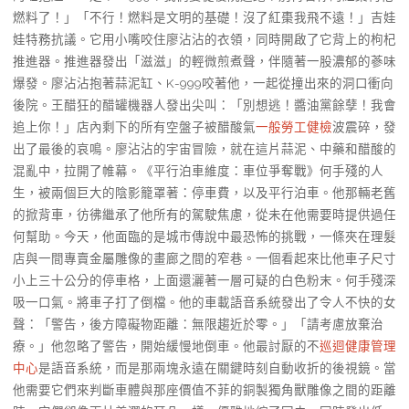
燃料了！」「不行！燃料是文明的基礎！沒了紅棗我飛不遠！」吉娃
娃特務抗議。它用小嘴咬住廖沾沾的衣領，同時開啟了它背上的枸杞
推進器。推進器發出「滋滋」的輕微煎煮聲，伴隨著一股濃郁的蔘味
爆發。廖沾沾抱著蒜泥缸、K-999咬著他，一起從撞出來的洞口衝向
後院。王醋狂的醋罐機器人發出尖叫：「別想逃！醬油黨餘孽！我會
追上你！」店內剩下的所有空盤子被醋酸氣
一般勞工健檢
波震碎，發
出了最後的哀鳴。廖沾沾的宇宙冒險，就在這片蒜泥、中藥和醋酸的
混亂中，拉開了帷幕。《平行泊車維度：車位爭奪戰》何手殘的人
生，被兩個巨大的陰影籠罩著：停車費，以及平行泊車。他那輛老舊
的掀背車，彷彿繼承了他所有的駕駛焦慮，從未在他需要時提供過任
何幫助。今天，他面臨的是城市傳說中最恐怖的挑戰，一條夾在理髮
店與一間專賣金屬雕像的畫廊之間的窄巷。一個看起來比他車子尺寸
小上三十公分的停車格，上面還灑著一層可疑的白色粉末。何手殘深
吸一口氣。將車子打了倒檔。他的車載語音系統發出了令人不快的女
聲：「警告，後方障礙物距離：無限趨近於零。」「請考慮放棄治
療。」他忽略了警告，開始緩慢地倒車。他最討厭的不
巡迴健康管理
中心
是語音系統，而是那兩塊永遠在關鍵時刻自動收折的後視鏡。當
他需要它們來判斷車體與那座價值不菲的銅製獨角獸雕像之間的距離