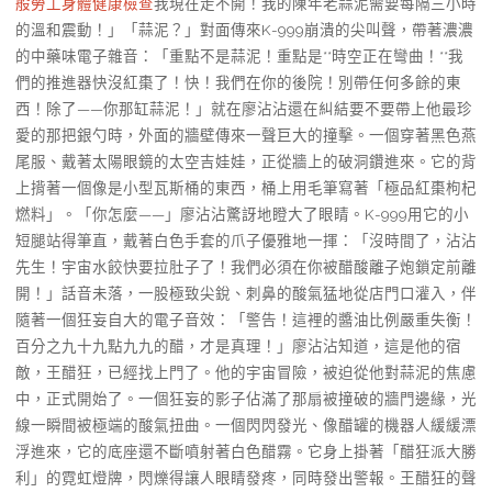
般勞工身體健康檢查
我現在走不開！我的陳年老蒜泥需要每隔三小時
的溫和震動！」「蒜泥？」對面傳來K-999崩潰的尖叫聲，帶著濃濃
的中藥味電子雜音：「重點不是蒜泥！重點是**時空正在彎曲！**我
們的推進器快沒紅棗了！快！我們在你的後院！別帶任何多餘的東
西！除了——你那缸蒜泥！」就在廖沾沾還在糾結要不要帶上他最珍
愛的那把銀勺時，外面的牆壁傳來一聲巨大的撞擊。一個穿著黑色燕
尾服、戴著太陽眼鏡的太空吉娃娃，正從牆上的破洞鑽進來。它的背
上揹著一個像是小型瓦斯桶的東西，桶上用毛筆寫著「極品紅棗枸杞
燃料」。「你怎麼——」廖沾沾驚訝地瞪大了眼睛。K-999用它的小
短腿站得筆直，戴著白色手套的爪子優雅地一揮：「沒時間了，沾沾
先生！宇宙水餃快要拉肚子了！我們必須在你被醋酸離子炮鎖定前離
開！」話音未落，一股極致尖銳、刺鼻的酸氣猛地從店門口灌入，伴
隨著一個狂妄自大的電子音效：「警告！這裡的醬油比例嚴重失衡！
百分之九十九點九九的醋，才是真理！」廖沾沾知道，這是他的宿
敵，王醋狂，已經找上門了。他的宇宙冒險，被迫從他對蒜泥的焦慮
中，正式開始了。一個狂妄的影子佔滿了那扇被撞破的牆門邊緣，光
線一瞬間被極端的酸氣扭曲。一個閃閃發光、像醋罐的機器人緩緩漂
浮進來，它的底座還不斷噴射著白色醋霧。它身上掛著「醋狂派大勝
利」的霓虹燈牌，閃爍得讓人眼睛發疼，同時發出警報。王醋狂的聲