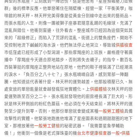
典型的水瓶座，立刻感到一陣恐慌，這是他患有「星座預報壓力症候
群」後的標準反應。他單戀著住在隔壁棟、經營一家「平衡美學」咖
啡館的林天秤。林天秤完美得像是從黃金分割線中走出來的藝術品。
而張水瓶的人生，則像一團被獅子座暴君隨意亂踢的毛線球，充滿了
混亂與錯位。他衝到窗邊，往外看去。整座城市已經因為這個突如其
來的「超級修正」而陷入了荒謬的混亂。街道上的雙魚座們，開始不
受控制地流下鹹鹹的海水淚，他們無法停止地哭泣，導致城
供膳檢查
市低窪處已經形成了小型潟湖。那些摩羯座的上班族，嚴格遵守著廣
播中「摩羯座今天適合原地踏步，否則將失去襪子」的指令。數百名
西裝筆挺的摩羯座正整齊地站在原地，他們的鞋子裡裝滿了已經潮濕
的淚水。「負百分之八十七？」張水瓶喃喃自語，感到胃部一陣翻
騰，他知道這代表著什麼。林天秤的運勢越差，他那股積壓已久、無
處安放的單戀能量就會越發瘋狂地實體化。上
供膳體檢
次林天秤的戀
愛運勢跌至百分之二十，張水瓶就發現他的廚房裡長滿了巨大的、形
狀是林天秤側臉的粉紅色蘑菇。他必須在今天結束前，將林天秤的運
勢至少提升到零。否則，他那份單戀就會變成某種
一般勞工體檢
具備
攻擊性的實體。他緊張地跑進他堆滿了星座圖表和過期甜甜圈的地下
室，那裡放著他
一般勞工健檢
的秘密武器。「我需要星象學輔助
儀！」他衝到一個像是老式彈珠臺的機
台北巿健康檢查
器
一般+供膳