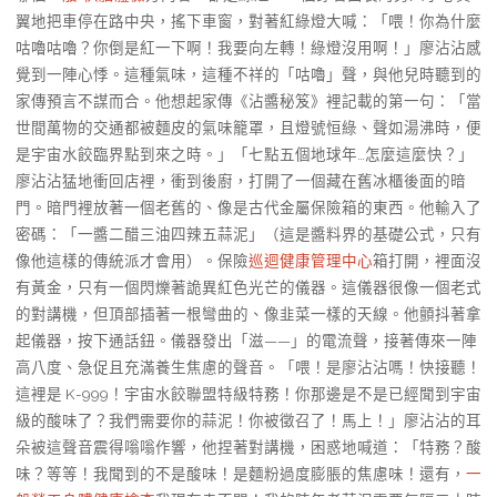
翼地把車停在路中央，搖下車窗，對著紅綠燈大喊：「喂！你為什麼
咕嚕咕嚕？你倒是紅一下啊！我要向左轉！綠燈沒用啊！」廖沾沾感
覺到一陣心悸。這種氣味，這種不祥的「咕嚕」聲，與他兒時聽到的
家傳預言不謀而合。他想起家傳《沾醬秘笈》裡記載的第一句：「當
世間萬物的交通都被麵皮的氣味籠罩，且燈號恒綠、聲如湯沸時，便
是宇宙水餃臨界點到來之時。」「七點五個地球年…怎麼這麼快？」
廖沾沾猛地衝回店裡，衝到後廚，打開了一個藏在舊冰櫃後面的暗
門。暗門裡放著一個老舊的、像是古代金屬保險箱的東西。他輸入了
密碼：「一醬二醋三油四辣五蒜泥」（這是醬料界的基礎公式，只有
像他這樣的傳統派才會用）。保險
巡迴健康管理中心
箱打開，裡面沒
有黃金，只有一個閃爍著詭異紅色光芒的儀器。這儀器很像一個老式
的對講機，但頂部插著一根彎曲的、像韭菜一樣的天線。他顫抖著拿
起儀器，按下通話鈕。儀器發出「滋——」的電流聲，接著傳來一陣
高八度、急促且充滿養生焦慮的聲音。「喂！是廖沾沾嗎！快接聽！
這裡是 K-999！宇宙水餃聯盟特級特務！你那邊是不是已經聞到宇宙
級的酸味了？我們需要你的蒜泥！你被徵召了！馬上！」廖沾沾的耳
朵被這聲音震得嗡嗡作響，他捏著對講機，困惑地喊道：「特務？酸
味？等等！我聞到的不是酸味！是麵粉過度膨脹的焦慮味！還有，
一