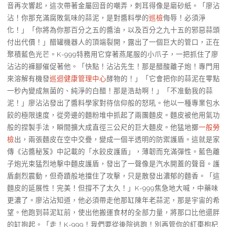
音再次響起，這次帶著金屬回音的嘲弄，刺耳得像是磨砂紙。「廖沾
沾！你那充滿腐敗氣味的蒜泥，是對醬料學的
巡檢
侮辱！必須淨
化！」「你將為你那百分之五的醬油，以及百分之九十五的邪惡蒜頭
付出代價！」醋罐機器人的頂端裂開，露出了一個巨大的管口，正在
聚積藍色光芒。K-999特務用它穿著燕尾服的小爪子，一把抓住了廖
沾沾的褲腳催促著他。「快點！沾沾先生！那是醋酸離子炮！專門用
來溶解有機發
巡迴健康管理中心
酵物的！」「它會把你的蒜泥在零點
一秒內變成無菌的、純淨的白醋！那是浩劫啊！」「不准動我的蒜
泥！」廖沾沾發出了醬料學家對待信仰般的怒吼。他以一種專業包水
餃的極限速度，從旁邊的麵粉堆中抓起了兩團麵皮。麵皮被他用氣功
般的捏製手法，瞬間擴大成直徑三公尺的巨大麵皮。他猛地擲
一般勞
檢
出，兩張麵皮在空中交疊，變成一個半透明的防禦護盾。這就是家
傳《沾醬秘笈》中記載的「水餃皮護盾」，薄韌而充滿彈性。藍色離
子炮光束猛烈地擊中麵皮護盾，發出了一聲像是汽水開蓋的聲音。護
盾劇烈震動，但奇蹟般地擋住了攻擊，只是散發出濃郁的麵香。「這
麵皮的延展性！完美！但撐不了太久！」K-999焦急地大喊，中藥味
更濃了。廖沾沾知道，他必須帶走他那缸陳年老蒜泥，那是宇宙的希
望。他跑到蒜泥缸前，使出他搬運食材的全部力量，將那口比他還胖
的缸抱起。「走！K-999！我們要從後院逃跑！別再管你的紅棗枸杞