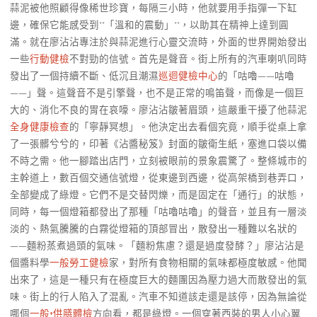
蒜泥被他照顧得像稀世珍寶，每隔三小時，他就要用手指彈一下缸
邊，確保它能感受到**「溫和的震動」**，以助其在精神上達到圓
滿。就在廖沾沾專注於與蒜泥進行心靈交流時，外面的世界開始發出
一些
行動健檢
不對勁的信號。首先是聲音。街上所有的汽車喇叭同時
發出了一個持續不斷、低沉且潮濕
巡迴健檢中心
的「咕嚕——咕嚕
——」聲。這聲音不是引擎聲，也不是正常的鳴笛聲，而像是一個巨
大的、消化不良的胃在哀嚎。廖沾沾皺著眉頭，這嚴重干擾了他蒜泥
全身健康檢查
的「寧靜冥想」。他決定出去看個究竟，順手從桌上拿
了一張髒兮兮的，印著《沾醬秘笈》封面的皺衛生紙，塞進口袋以備
不時之需。他一腳踏出店門，立刻被眼前的景象震驚了。整條城市的
主幹道上，數百個交通信號燈，從東邊到西邊，從高架橋到巷弄口，
全部變成了綠燈。它們不是交替閃爍，而是固定在「通行」的狀態，
同時，每一個燈箱都發出了那種「咕嚕咕嚕」的聲音，並且有一層淡
淡的、熱氣騰騰的白霧從燈箱的頂部冒出，散發出一種難以名狀的
——麵粉蒸煮過頭的氣味。「麵粉焦慮？還是過度發酵？」廖沾沾是
個醬料學
一般勞工健檢
家，對所有食物相關的氣味都極度敏感。他聞
出來了，這是一種只有在極度巨大的麵團因為壓力過大而散發出的氣
味。街上的行人陷入了混亂。汽車不知道該走還是該停，因為無論從
哪個
一般+供膳體檢
方向看，都是綠燈。一個穿著西裝的男人小心翼