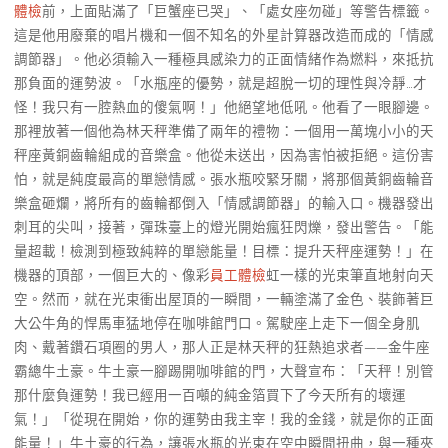
體檢
前，上面貼滿了「巨蟹座已哭」、「處女座勿碰」等警告標籤。
這是他用廢棄的唱片機和一個不知名的外星計算器改造而成的「情感
調節器」。他必須輸入一種極具感染力的正面情緒作為燃料，來抵抗
那負面的運勢波。「水瓶座的優勢，就是超脫一切的理性與冷靜…才
怪！我只有一腔熱血的傻氣啊！」他絕望地低吼。他看了一眼腳邊。
那裡放著一個他為林天秤準備了兩年的禮物：一個用一萬塊小小的天
秤座黃銅齒輪組成的音樂盒。他從未送出，因為害怕被拒絕。這份害
怕，就是純度最高的單戀情感。張水瓶咬緊牙關，將那個黃銅齒輪音
樂盒砸爛，將所有的齒輪都倒入「情感調節器」的輸入口。機器發出
刺耳的尖叫，接著，彈珠臺上的燈光開始瘋狂閃爍，發出警告。「能
量超載！檢測到極致純粹的單戀能量！目標：提升天秤座運勢！」在
機器的頂部，一個巨大的、像彩
員工體檢
虹一樣的光束筆直地射向天
空。然而，就在光束衝出屋頂的一瞬間，一輛塗滿了金色、裝飾著巨
大公牛角的悍馬車猛地停在咖啡館門口。駕駛座上走下一個全身肌
肉、戴著鑽石項圈的男人，那人正是林天秤的狂熱追求者——金牛座
霸總牛土豪。牛土豪一腳踢開咖啡館的門，大聲宣布：「天秤！別管
那什麼負運勢！我已經用一百噸的純金箔買下了今天所有的壞運
氣！」「從現在開始，你的運勢由我主宰！我的金錢，就是你的正面
能量！」牛土豪的行為，讓張水瓶的光束在空中瞬間扭曲，與一種夾