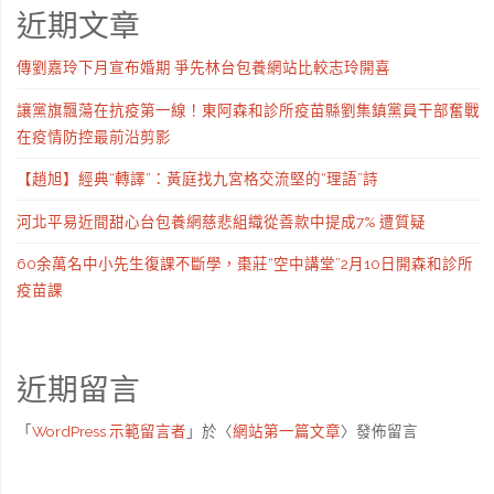
近期文章
傳劉嘉玲下月宣布婚期 爭先林台包養網站比較志玲開喜
讓黨旗飄蕩在抗疫第一線！東阿森和診所疫苗縣劉集鎮黨員干部奮戰
在疫情防控最前沿剪影
【趙旭】經典“轉譯”：黃庭找九宮格交流堅的“理語”詩
河北平易近間甜心台包養網慈悲組織從善款中提成7% 遭質疑
60余萬名中小先生復課不斷學，棗莊“空中講堂”2月10日開森和診所
疫苗課
近期留言
「
WordPress 示範留言者
」於〈
網站第一篇文章
〉發佈留言