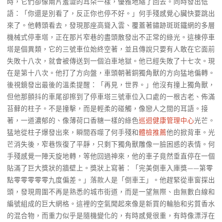
時，它們卻像兩片羞澀的耳朵一樣，優雅地縮了回去。同時發出低
語：「你還是別看了，反正你也停不好。」何手殘感覺心臟快要跳出
來了。他轉頭看去，發現那座高聳入雲、覆蓋著鏽跡斑斑鐵網的多層
機械式停車塔，正在那片窄巷的盡頭散發出不正常的綠光。這棟停車
塔是個異類，它的三號車位始終空著，並且傳說只要有人敢在它面前
失敗十八次，就會被傳送到一個泊車地獄。他已經失敗了十七次。現
在是第十八次。他打了方向盤，車頭朝著銅獨角獸的方向猛地偏轉。
後視鏡發出最後的溫柔提醒：「再見，世界。」他沒有撞上獨角獸，
但他那顫抖的車尾卻擦到了停車塔三號車位入口處的一根古老、佈滿
苔蘚的柱子。不是撞擊，而是輕柔的碰觸，像戀人之間的耳語。接
著，一道濃郁的、像薄荷口香糖一樣的綠色
巡迴健康管理中心
光芒。
猛地從柱子爆發出來，瞬間吞噬了何手殘和
體檢推薦
他的掀背車。光
芒消失後，窄巷恢復了平靜，只剩下獨角獸雕像一臉困惑的表情。何
手殘感覺一陣天旋地轉，等他回過神來，他的車子竟然垂直停在一個
貼滿了巨大獎狀的牆壁上。獎狀上寫著：「完美倒車入庫獎——第零
點零零零零零九度偏差。」落款人是「倒車王」。他趕緊從車窗探出
頭，發現周圍不再是熟悉的城市街道，而是一望無際、由無數白線和
編號組成的巨大網格。這裡的空氣聞起來像是新買的輪胎和劣質香水
的混合物，而重力似乎是隨機變化的，有時感覺很重，有時像漂浮在