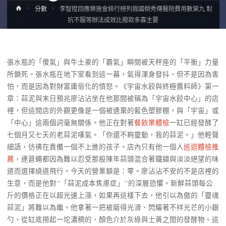
Home
分數
李智陞回應樂施會排行榜列我國倒秀傳醫院費用數第九 對
抗不服等辦法成效比撥款多寡主要
張水瓶的「傻氣」與牛土豪的「霸氣」瞬間被天秤座的「平衡」力量
所鎖死。張水瓶在地下室看到這一幕，氣得渾身發抖，但不是因為害
怕，而是因為對財富庸俗化的憤怒。《宇宙水餃與終極醬料師》第一
章：蒜泥與末日預兆廖沾沾坐在他那間被稱為「宇宙水餃中心」的店
裡，但這間店的外觀更像是一個被遺棄的藍色塑膠棚，與「宇宙」或
「中心」這兩個詞毫無關係。他正在對著
餐飲業體檢
一缸已經發酵了
七個月又七天的老蒜泥嘆氣。「你還不夠靈動，我的蒜泥。」他輕聲
細語，彷彿在責備一個不上進的孩子。店內只有他一個人
巡迴體檢推
薦
，連蒼蠅都因為難以忍受那股陳年蒜頭混合著鐵鏽與淡淡絕望的味
道而選擇繞道飛行。今天的營業額是：零。廖沾沾不安的不是店裡的
生意，而是他對**「蒜泥成本焦慮症」**的深層恐懼。新鮮蒜頭每公
斤的價格正在以超光速上漲，如果再這樣下去，他引以為傲的「靈魂
蒜泥」將難以為繼。他拿著一把被磨得光滑、閃耀著不祥光芒的小銀
勺，從缸底撈起一坨濃稠的、顏色介於灰綠與土黃之間的發酵物。這