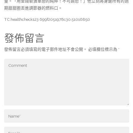
量。「用金錢褻瀆單戀的純粹！不可饒恕！」他立刻將身邊所有的過
期甜甜圈丟進調節器的燃料口。
TC:healthcheck123 699f2051978c30.51016850
發佈留言
發佈留言必須填寫的電子郵件地址不會公開。
必填欄位標示為
*