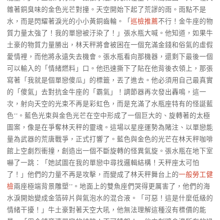
雜著銅臭味的金色光芒對撞。天空開始下起了荒謬的雨。雨點不是
水，而是閃耀著淚光的小小黃銅齒輪。「
巡檢推薦
不行！金牛座的物
質力量太強了！我的單戀被汙染了！」張水瓶大喊。他知道，如果牛
土豪的物質力量勝出，林天秤將會被困在一個充滿金錢和俗氣的虛假
愛情裡，而他將永遠失去機會。張水瓶看向那機器，還剩下最後一個
可以輸入的「情緒燃料」口。他迅速撕下了貼在他背後衣領上，那張
寫著「我就是個單戀傻瓜」的標籤，丟了進去。他必須用自己最真實
的「傻氣」去對抗金牛座的「霸氣」！調節器再次發出轟鳴，這一
次，射向天空的光束不再是彩虹色，而是充滿了水瓶座特有的怪誕藍
色**。藍色光束與金色光芒在空中形成了一個巨大的、旋轉著的太極
圖案，像是在爭奪林天秤的靈魂。這場以星座運勢為賭注、以單戀能
量為武器的荒唐戰爭，正式打響了。藍色與金色的光芒在林天秤咖啡
館上空劇烈衝撞，創造出一個不斷旋轉的怪異氣旋。張水瓶在地下室
嚇了一跳：「她試圖在我的單戀中尋找邏輯結構！天秤座太可怕
了！」他們的力量不再是攻擊，而變成了林天秤舞台上的
一般勞工健
檢
兩座極端背景雕塑**。地面上的雙魚座們哭得更厲害了，他們的海
水淚開始變成金箔碎片與氣泡水的混合液。「可惡！這是什麼低級的
情緒干擾！」牛土豪對著天空大吼，他無法理解這種沒有標價的能