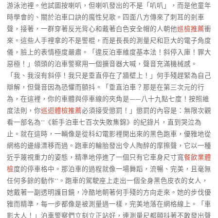
游泳池裡。他試圖按喇叭，但喇叭發出的不是「叭叭」，而是他童年
時學會的、關於泊車口訣的魔性兒歌。四面八方傳來了刺耳的剎車
聲，接著，一群穿著反光背心和戴著白色安全帽的人朝他
巡檢推薦
衝
來。這些人手裡拿的不是警棍，而是長長的測量尺和巨大的電子角度
儀，臉上的表情極度嚴肅。「違反泊車維度基本法！斜停入庫！罪大
惡極！」領頭的泊車警察用一個擴音器大喊，聲音充滿機械感。
「我、我沒有斜停！我只是垂直停在了牆壁上！」何手殘趕緊為自己
辯解，但聲音因為恐懼而顫抖。「垂直泊車？那是在第三次元的行
為，在這裡，你的車體與停車線的夾角是——八十九點七度！按照維
度法則，你
巡迴體檢推薦
必須接受懲罰！」懲罰的內容是：無限次觀
看一部名為**《新手泊車七百次失敗集錦》的紀錄片，直到哭泣為
止。就在這時，一輛像是從科幻電影裡開出來的黑色跑車，優雅地從
網格的邊緣漂移而過。跑車的輪胎發出令人陶醉的摩擦聲，它以一種
近乎蔑視重力的姿態，精準地停進了一個只有它車身尺寸寬
餐飲業體
檢
度的停車格中。那泊車的過程就像一場舞蹈，流暢、完美，且毫無
任何多餘的動作**。跑車的駕駛座上走出一個全身黑色皮衣的女人，
她戴著一副透明護目鏡，冷酷地朝著何手殘的方向走來。她的步伐優
雅而精準，每一步都像是被測量過一樣，完美地落在網格線上。「車
影大人！」泊車警察們立刻立正站好，連測量尺都顫抖著不敢發出聲