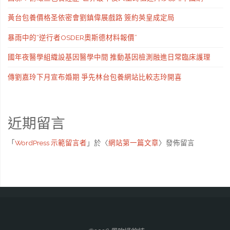
黃台包養價格圣依密會劉鎮偉展戲路 簽約英皇成定局
暴雨中的“逆行者OSDER奧斯德材料報價”
國年夜醫學組織設基因醫學中間 推動基因檢測融進日常臨床護理
傳劉嘉玲下月宣布婚期 爭先林台包養網站比較志玲開喜
近期留言
「
WordPress 示範留言者
」於〈
網站第一篇文章
〉發佈留言