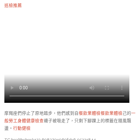
巡檢推薦
摩羯座們停止了原地踏步，他們感到自
餐飲業體檢
餐飲業體檢
己的
一
般勞工身體健康檢查
襪子被吸走了，只剩下腳踝上的標籤在隨風飄
盪。
行動健檢
TC:healthcheck123 698370c969fab6.05221844