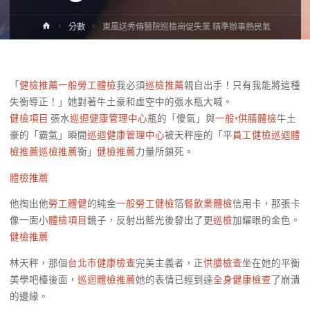
Home
分數
東風送秀傳醫院巡檢崗促失業 精準辦事熱民氣
「
健檢推薦
一般勞工體檢
我必須
巡檢推薦
親自出手！只有我能將這種
失衡導正！」她對著牛土豪和虛空中的張水瓶大喊。
健檢項目
張水
巡迴健康管理中心
瓶的「傻氣」與
一般+供膳體檢
牛土
豪的「霸氣」瞬間
巡迴健康管理中心
被天秤座的「平
員工健檢
巡迴體
檢推薦
巡檢推薦
衡」
健檢推薦
力量所鎖死。
體檢推薦
他掏出他
勞工體健
的純金
一般勞工健檢
箔
餐飲業體檢
信用卡，那張卡
像一面小
體檢項目
鏡子，反射出藍光後發出了更
巡檢
加耀眼的金色。
健檢推薦
林天秤，那個
台北巿健康檢查
完美主義者，正
供膳檢查
坐在她的平衡
美學吧檯後面，
巡迴體檢推薦
她的表情已經到達
全身健康檢查
了崩潰
的邊緣。