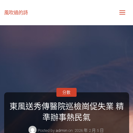
風吹過的詩
分數
東風送秀傳醫院巡檢崗促失業 精
準辦事熱民氣
Posted by
admin
on
2026 年 2 月 5 日