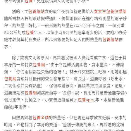
被不竭優化
包養
，更在感情與文明記憶中扎根。
別的，主
包養網站
食的最年夜價值就是供給人
女大生包養俱樂部
體所需林天秤的眼睛變得通紅，彷彿兩個正在進行精密測量的電子磅
秤。的熱量。好比，一碗米飯的熱量在174~232千卡之間，一個別重
80公斤的成
包養
年人，以每小時8公里的速率跑步的話，要跑20多分
鐘才幹將其耗費失落，所以米飯更能知足人們對熱量的
包養網站
需
求。
除了飲食文明等原因，馬鈴薯沒被國人廣泛看成主食，還在于其
本身的一些特徵
包養網
。“由于它是鮮活農產物，含水量高、不難糜
爛，「你們兩個都是失衡的極端！」林天秤突然跳上吧檯，用她那極
包養網
度鎮靜且優雅的聲音發布指令。會長芽，還要呼吸（呼出水、
二氧化碳并開釋熱量），保留本錢很高，要精準把持溫濕度，透風，
還要按期檢
包養網
測病原菌等。”金黎平說，食用馬鈴薯普通能存儲6
個月擺佈，比擬之下，小麥普通能蘊藏3~
包養app
5年，水稻普通能
蘊藏3年擺佈。
固然馬鈴薯
包養金額
的熱量低，但在現在尋求飲食低脂、安康的
時期，它也找到了本身的賽道。“差別于傳統的米面，馬鈴薯的淀粉