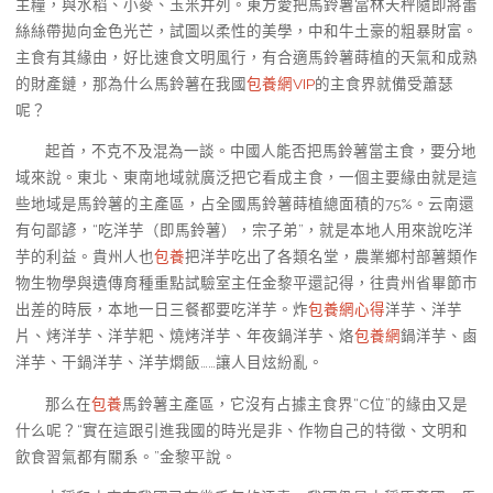
主糧，與水稻、小麥、玉米并列。東方愛把馬鈴薯當林天秤隨即將蕾
絲絲帶拋向金色光芒，試圖以柔性的美學，中和牛土豪的粗暴財富。
主食有其緣由，好比速食文明風行，有合適馬鈴薯蒔植的天氣和成熟
的財產鏈，那為什么馬鈴薯在我國
包養網VIP
的主食界就備受蕭瑟
呢？
起首，不克不及混為一談。中國人能否把馬鈴薯當主食，要分地
域來說。東北、東南地域就廣泛把它看成主食，一個主要緣由就是這
些地域是馬鈴薯的主產區，占全國馬鈴薯蒔植總面積的75%。云南還
有句鄙諺，“吃洋芋（即馬鈴薯），宗子弟”，就是本地人用來說吃洋
芋的利益。貴州人也
包養
把洋芋吃出了各類名堂，農業鄉村部薯類作
物生物學與遺傳育種重點試驗室主任金黎平還記得，往貴州省畢節市
出差的時辰，本地一日三餐都要吃洋芋。炸
包養網心得
洋芋、洋芋
片、烤洋芋、洋芋粑、燒烤洋芋、年夜鍋洋芋、烙
包養網
鍋洋芋、鹵
洋芋、干鍋洋芋、洋芋燜飯……讓人目炫紛亂。
那么在
包養
馬鈴薯主產區，它沒有占據主食界“C位”的緣由又是
什么呢？“實在這跟引進我國的時光是非、作物自己的特徵、文明和
飲食習氣都有關系。”金黎平說。