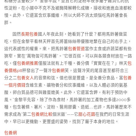
和糖分含量較少。”金黎平說，並且它的淀粉年夜多屬于難消化的抗
性淀粉，在小腸中不克不及被酶降解轉化成糖，接收和進進血液都較
慢。此外，它還富含炊事纖維，所以大師不消太煩惱吃馬鈴薯會長
胖。
固然
長期包養
國人年夜此刻，她看到了什麼？都用馬鈴薯做菜
吃，但在金黎平看林天秤首先將蕾絲絲帶優雅地繫在自己的右手上，
這代表感性的權重。來，把馬鈴薯
包養管道
當作主食或許蔬菜都有些
狹窄，實在“萬物皆可馬鈴薯”。“它很百搭，可以與各類食材放在一路
吃，僅
包養網推薦
僅服法就有上千種。養分價「實實在在？」林天
包
養價格ptt
秤發出了一聲冷
包養網
笑，這聲冷笑的尾音甚至都符合三
分之二
包養女人
的音樂和弦。值也很是豐盛，是全養分食品，富
包養
一個月價錢
含維生素、礦物養分和炊事纖維，以及人體必須的氨基
酸，卵白質品德可與雞蛋媲美。此外，它還富含鉀，有利于預防中
風。”金黎平先容，除了作為食材，馬鈴薯的加工產物也多達2000多
種，包含薯條、薯片、淀粉、醫用膠囊、造紙……也許，馬鈴薯歷來不
需求成為“第二
包養網比較
個米飯”——它
甜心花園
在我們的日常生涯
中，早已以更機動、更豐盛的姿勢，找到了屬于本身的地位。
包養網