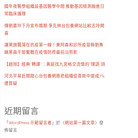
國年夜醫學組織設基因醫學中間 推動基因檢測融進日
常臨床護理
傳劉嘉玲下月宣布婚期 爭先林台包養網站比較志玲開
喜
讓黨旗飄蕩在抗疫第一線！東阿森和診所疫苗縣劉集
鎮黨員干部奮戰在疫情防控最前沿剪影
【趙旭】經典“轉譯”：黃庭找九宮格交流堅的“理語”詩
河北平易近間甜心台包養網慈悲組織從善款中提成7%
遭質疑
近期留言
「
WordPress 示範留言者
」於〈
網站第一篇文章
〉發
佈留言