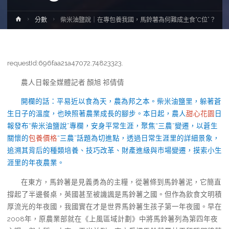
Home
分數
柴米油鹽說｜在專包養我國，馬鈴薯為何難成主食“C位”？
requestId:696faa21a47072.74823323.
農人日報全媒體記者 顏旭 祁倩倩
開欄的話：平易近以食為天，農為邦之本。柴米油鹽里，躲著蒼
生日子的溫度，也映照著農業成長的腳步。本日起，農人
甜心花園
日
報發布“柴米油鹽說”專欄，安身平常生涯，聚焦“三農”變遷，以蒼生
關懷的
包養價格
“三農”話題為切進點，透過日常生涯里的詳細景象，
追溯其背后的種類培養、技巧改革、財產進級與市場變遷，摸索小生
涯里的年夜農業。
在東方，馬鈴薯是見義勇為的主糧，從薯條到馬鈴薯泥，它簡直
撐起了半邊餐桌，英國甚至被譏諷是馬鈴薯之國。但作為飲食文明積
厚流光的年夜國，我國實在才是世界馬鈴薯生孩子第一年夜國。早在
2008年，原農業部就在《上風區域計劃》中將馬鈴薯列為第四年夜