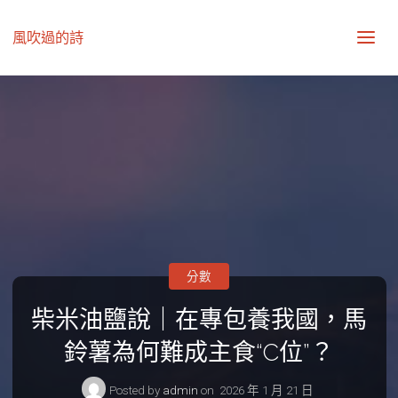
風吹過的詩
分數
柴米油鹽說｜在專包養我國，馬
鈴薯為何難成主食“C位”？
Posted by
admin
on
2026 年 1 月 21 日