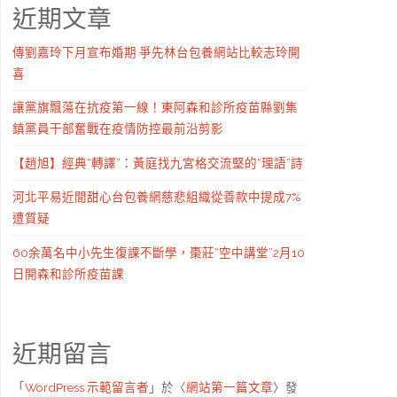
近期文章
傳劉嘉玲下月宣布婚期 爭先林台包養網站比較志玲開
喜
讓黨旗飄蕩在抗疫第一線！東阿森和診所疫苗縣劉集
鎮黨員干部奮戰在疫情防控最前沿剪影
【趙旭】經典“轉譯”：黃庭找九宮格交流堅的“理語”詩
河北平易近間甜心台包養網慈悲組織從善款中提成7%
遭質疑
60余萬名中小先生復課不斷學，棗莊“空中講堂”2月10
日開森和診所疫苗課
近期留言
「
WordPress 示範留言者
」於〈
網站第一篇文章
〉發