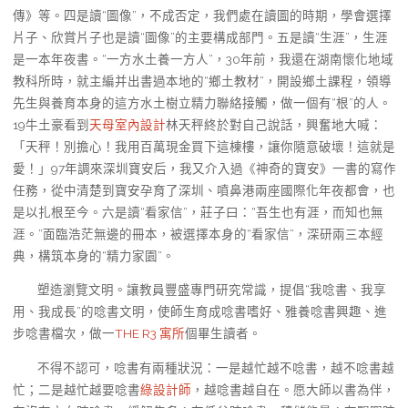
傳》等。四是讀“圖像”，不成否定，我們處在讀圖的時期，學會選擇
片子、欣賞片子也是讀“圖像”的主要構成部門。五是讀“生涯”，生涯
是一本年夜書。“一方水土養一方人”，30年前，我還在湖南懷化地域
教科所時，就主編并出書過本地的“鄉土教材”，開設鄉土課程，領導
先生與養育本身的這方水土樹立精力聯絡接觸，做一個有“根”的人。
19牛土豪看到
天母室內設計
林天秤終於對自己說話，興奮地大喊：
「天秤！別擔心！我用百萬現金買下這棟樓，讓你隨意破壞！這就是
愛！」97年調來深圳寶安后，我又介入過《神奇的寶安》一書的寫作
任務，從中清楚到寶安孕育了深圳、噴鼻港兩座國際化年夜都會，也
是以扎根至今。六是讀“看家信”，莊子曰：“吾生也有涯，而知也無
涯。”面臨浩茫無邊的冊本，被選擇本身的“看家信”，深研兩三本經
典，構筑本身的“精力家園”。
塑造瀏覽文明。讓教員豐盛專門研究常識，提倡“我唸書、我享
用、我成長”的唸書文明，使師生育成唸書嗜好、雅養唸書興趣、進
步唸書檔次，做一
THE R3 寓所
個畢生讀者。
不得不認可，唸書有兩種狀況：一是越忙越不唸書，越不唸書越
忙；二是越忙越要唸書
綠設計師
，越唸書越自在。愿大師以書為伴，