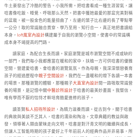
牛土豪發出了冷酷的警告。小我所需。把唸書看成一種生涯習氣，讓
唸書像吃飯、睡覺、呼吸那么天然。把書中獲她最愛的那盆完美對稱
的盆栽，被一股金色的能量扭曲了，左邊的葉子比右邊的長了零點零
一公分！取的常識融合貫穿、學乃至用、知行合一，真正地把書讀給
本身，
loft風室內設計
構建屬于自我的瀏覽小空間，使書中的常識構
成本身不竭提高的門路。
讀家庭，為配合生長而讀。家庭瀏覽是城市瀏覽空間不成或缺的
一部門，我們每小我都應當在暖和的家中，扶植一方可供唸書的優雅
空間，營建愛唸書、會唸書的瀏覽氣氛。作為母親，我深深懷戀養育
孩子的經過歷程中
親子空間設計
，我們在一盞暖和的燈下各讀一本書
的場景。那種瀏覽的體驗，那種親子
大直室內設計
間一路吸取常識營
養的場景，是記憶中關
中醫診所設計
于唸書的最美妙畫面。我堅信，
唯有學而不厭的怙恃才幹培育酷愛進修的孩子。
讀圣賢
私人招待所設計
，為精力滋養而讀。從古到今，關于唸書
的典故與美談不乏其人，唸書的濡染和陶冶，文章典籍的教益與啟
發，領導著人類由蒙昧走向文明。唸書是對汗青文明的繼續與成長，
但讓人工智能時期的孩子愛好上千年前前人的經典作品并非易事，所