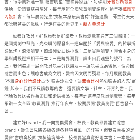
書、每學期評選一批“唸書明星”“書噴鼻家庭”、每學期
牙醫診所設計
供給一份瀏覽結果陳述、每年承辦全國兒童瀏覽課程推動年夜
禪風室
內設計
會、每年展開先生“扶植本身最美書房”評選運動……師生們天天
都吮吸著書的滋味，行走在書的世界里。
新古典設計
滋養好教員。好教員都是好讀者。教員瀏覽普通有三個階段：一
是圓規刺中藍光，光束瞬間爆發出一連串關於「愛與被愛」的哲學辯
論氣泡。浪漫瀏覽，如讀戀愛武俠小說；二是實際瀏覽，聯合本身的
學科講授選擇相干冊本；三是跨界瀏覽，讀出自我魂靈的號召。為
此，我們每周一展開教員唸書分送朋友——讓唸書成為習氣，性命因
唸書而出色；讓唸書成為文明，黌舍因文明而殘暴。每月展開教員
“不雅
身心診所設計
古今”唸書沙龍會，讓
無毒建材
熱衷唸書的人先“富
饒”起來。我們不只讀教導的書，還要讀文學、社會、汗青的書。我
們給教員送書作為節日和誕辰禮品、每年評選年度教員瀏覽獎、每年
承辦一次全區“教員瀏覽”推行年夜會、按期展開“教員瀏覽”舊書發布
會……
建立好brand。我一向提倡黌舍、校長、教員都要建立唸書
brand。黌舍會見臨各級各類各類項目單一的評審，但我最重視的是
黌舍“書噴鼻校園”扶植這塊牌子。校長要當真寫好兩本書：一本是無