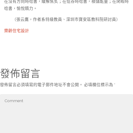
在沒有方向時唸書，緩解焦炙；在低谷時唸書，積儲能量；在閑暇時
唸書，愉悅精力。
（
張云鷹，
作者系特級教員、深圳市寶安區教科院研討員）
樂齡住宅設計
發佈留言
發佈留言必須填寫的電子郵件地址不會公開。
必填欄位標示為
*