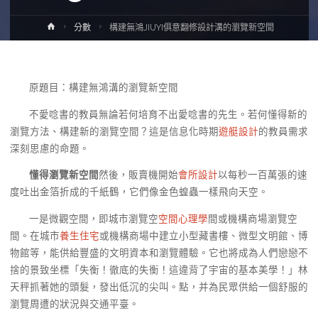
Home
分數
構建無鴻JIUYI俱意翻修設計溝的瀏覽新空間
原題目：構建無鴻溝的瀏覽新空間
不愛唸書的教員無論若何培育不出愛唸書的先生。若何懂得新的
瀏覽方法、構建新的瀏覽空間？這是信息化時期
遊艇設計
的教員需求
深刻思慮的命題。
懂得瀏覽新空間
然後，販賣機開始
會所設計
以每秒一百萬張的速
度吐出金箔折成的千紙鶴，它們像金色蝗蟲一樣飛向天空。
一是微觀空間，即城市瀏覽空
空間心理學
間或機構商場瀏覽空
間。在城市
養生住宅
或機構商場中建立小型藏書樓、微型文明館、博
物館等，能供給豐盛的文明資本和瀏覽體驗。它也將成為人們戀戀不
捨的景致坐標「失衡！徹底的失衡！這違背了宇宙的基本美學！」林
天秤抓著她的頭髮，發出低沉的尖叫。點，并為民眾供給一個舒服的
瀏覽周遭的狀況與交通平臺。