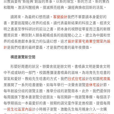
以教員要有“新經典”創設的本事，以新的理念、新的方法、新的東西
和戰略，激活叫醒經典，撲滅擦亮經典，讓經典煥收回新的活氣。
讀將來，為最終幻想而讀。
客變設計
我們不單要讀本身愛好的
書，更要追蹤關心世界的成長，讀代表最新結果的科技之書、經濟文
明之書甚至學科研討的前沿之書，把本身的視野從零星而泛濫的新媒
體資訊里，轉到對人類各範疇成長的追蹤關心之上，建立為中國和世
界的成長進獻本身氣力的弘遠幻想，這才
設計家豪宅
商業空間室內設
計
是我們唸書的最終要義，才是我們唸書的最年夜價值。
構建瀏覽新空間
形塑好周遭的狀況。辦黌舍就是辦文明，書噴鼻文明是黌舍文明
中不成或缺的一部門，校園應彌漫書噴鼻的滋味。為培育先生唸書的
習氣和愛好、教給先生唸書的方式，我們
日式住宅設計
在校園
侘寂風
里展開了一系列唸書運動，如每年舉行一次黌舍瀏覽
退休宅設計
節，
每年創設分歧的瀏覽主題、推舉分歧的瀏覽冊本。此外，我們還保持
每周國旗下整本書瀏覽分送朋友、每班開辟一塊瀏覽專欄、每個孩子
每學期捐出一本最愛好的書、按期約請兒童作家走進校園、提倡每周
一
民生社區室內設計
小時親子瀏覽、激勵先生每月親身介入一次購