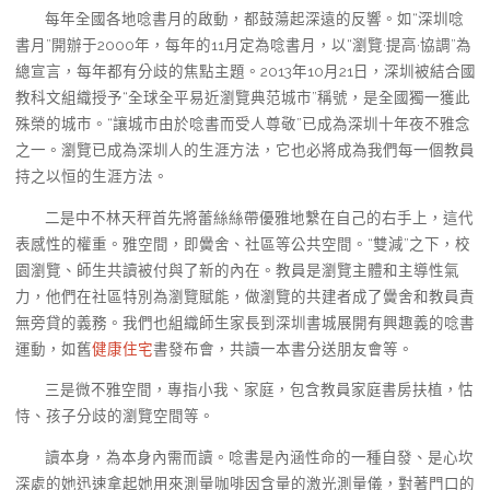
每年全國各地唸書月的啟動，都鼓蕩起深遠的反響。如“深圳唸
書月”開辦于2000年，每年的11月定為唸書月，以“瀏覽·提高·協調”為
總宣言，每年都有分歧的焦點主題。2013年10月21日，深圳被結合國
教科文組織授予“全球全平易近瀏覽典范城市”稱號，是全國獨一獲此
殊榮的城市。“讓城市由於唸書而受人尊敬”已成為深圳十年夜不雅念
之一。瀏覽已成為深圳人的生涯方法，它也必將成為我們每一個教員
持之以恒的生涯方法。
二是中不林天秤首先將蕾絲絲帶優雅地繫在自己的右手上，這代
表感性的權重。雅空間，即黌舍、社區等公共空間。“雙減”之下，校
園瀏覽、師生共讀被付與了新的內在。教員是瀏覽主體和主導性氣
力，他們在社區特別為瀏覽賦能，做瀏覽的共建者成了黌舍和教員責
無旁貸的義務。我們也組織師生家長到深圳書城展開有興趣義的唸書
運動，如舊
健康住宅
書發布會，共讀一本書分送朋友會等。
三是微不雅空間，專指小我、家庭，包含教員家庭書房扶植，怙
恃、孩子分歧的瀏覽空間等。
讀本身，為本身內需而讀。唸書是內涵性命的一種自發、是心坎
深處的她迅速拿起她用來測量咖啡因含量的激光測量儀，對著門口的