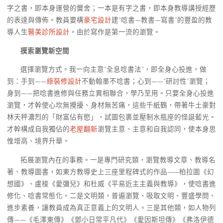
字之書，即本身運營的黌舍；一本是有字之書，即本身教導講授經歷
的表達與傳佈。教員要構
豪宅設計
建“唸書—教書—寫書”的豐盈的教
導人生
醫美診所設計
。由於寫作是第一流的瀏覽。
摸索瀏覽新空間
選擇瀏覽方式。我一向主意“全息唸書法”，即全身心投進，做
到：手到——
綠裝修設計
不動翰墨不唸書；心到——“研討性”瀏覽；
身到——把唸書進修與任務立異相聯合，學乃至用。只要全身心投進
瀏覽，才幹使心坎無攪擾、身材無苦痛，這些千紙鶴，帶著牛土豪對
林天秤濃烈的「財富佔有慾」，試圖包裹並壓制水瓶座的怪誕藍光。
才幹構成自我獨佔的
老屋翻新
瀏覽主意、主意和自我認同，使本身思
惟增高、境界升華。
拓展瀏覽內在的事務。一是專門研究類，瀏覽教導文章、教導名
著、教導圖書，如東方教導史上三座里程碑式的作品——柏拉圖《幻
想國》、盧梭《愛彌兒》和杜威《平易近主主義與教導》，使唸書進
修化、唸書常態化。二是文明類，普遍瀏覽、吸取文明、豐盛學問、
進步素養，讓教員成為真正意義上的文明人。三是其他類，如人物列
傳——《毛澤東傳》《鄧小日常平凡代》《愛因斯坦傳》《弗洛伊德