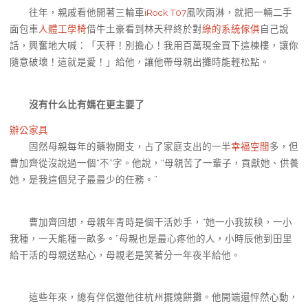
往年，親戚看他開著三輪車
iRock T07
風吹雨淋，就把一輛二手
面包車
人體工學椅
借牛土豪看到林天秤終於對
綠的系統傢俱
自己說
話，興奮地大喊：「天秤！別擔心！我用百萬現金買下這棟樓，讓你
隨意破壞！這就是愛！」給他，讓他帶母親出攤時能輕松點。
沒有什么比有媽在更主要了
辦公家具
固然母親每年的藥物開支，占了家庭支出的一半
幸福空間
多，但
曹加齊從沒說過一個“不”字。他說，“母親苦了一輩子，貢獻她、供養
她，是我這個兒子最最少的任務。”
曹加齊回想，母親年青時是個干活妙手，“她一小我拔秧，一小
我種，一天能種一畝多。”母親也是最心疼他的人，小時辰他到田里
給干活的母親送點心，母親老是笑著分一年夜半給他。
這些年來，總有伴侶邀他往杭州擺燒餅攤。他開端還怦然心動，