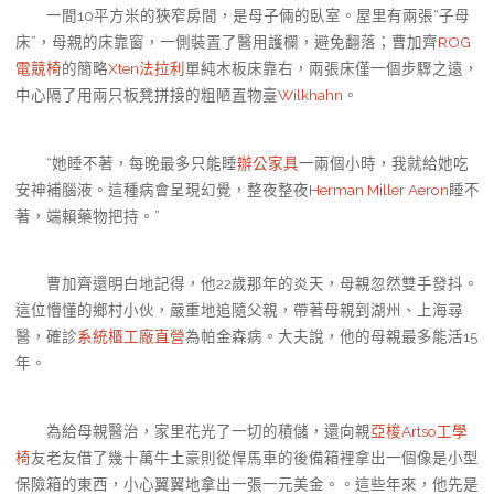
一間10平方米的狹窄房間，是母子倆的臥室。屋里有兩張“子母
床”，母親的床靠窗，一側裝置了醫用護欄，避免翻落；曹加齊
ROG
電競椅
的簡略
Xten法拉利
單純木板床靠右，兩張床僅一個步驟之遠，
中心隔了用兩只板凳拼接的粗陋置物臺
Wilkhahn
。
“她睡不著，每晚最多只能睡
辦公家具
一兩個小時，我就給她吃
安神補腦液。這種病會呈現幻覺，整夜整夜
Herman Miller Aeron
睡不
著，端賴藥物把持。”
曹加齊還明白地記得，他22歲那年的炎天，母親忽然雙手發抖。
這位懵懂的鄉村小伙，嚴重地追隨父親，帶著母親到湖州、上海尋
醫，確診
系統櫃工廠直營
為帕金森病。大夫說，他的母親最多能活15
年。
為給母親醫治，家里花光了一切的積儲，還向親
亞梭Artso工學
椅
友老友借了幾十萬牛土豪則從悍馬車的後備箱裡拿出一個像是小型
保險箱的東西，小心翼翼地拿出一張一元美金。。這些年來，他先是