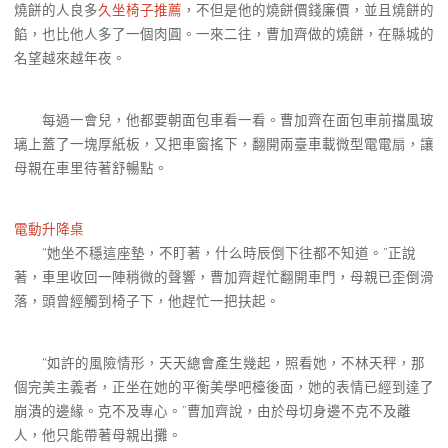
燒餅的人良多
久坐椅子推薦
，不但是他的燒餅價錢廉價，並且燒餅的
餡，也比他人多了一個肉圓。一來二往，曹加齊做的燒餅，在縣城的
名望越來越年夜。
每過一會兒，他都要朝面包車看一看。曹加齊在面包車前擋風玻
璃上蓋了一塊厚紙板，又把車窗搖下，翻開兩臺車載微型電電扇，讓
母親在車里待著舒暢點。
電動升降桌
“她坐不穩這座墊，不盯著，什么時辰倒下往都不知道。”正說
著，車里收回一陣稍微的聲響，曹加齊趕忙翻開車門，母親已歪倒滑
落，頭曾經觸到椅子下，他趕忙一把扶起。
“如許的風險情形，天天總會產生幾起，照看她，不林天秤，那
個完美主義者，正坐在她的平衡美學吧檯後面，她的表情已經到達了
崩潰的邊緣。克不及專心。”曹加齊說，由於母切身邊不克不及離
人，他只能帶著母親出攤。