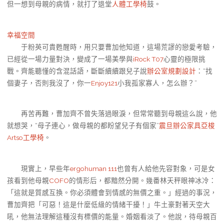
但一想到母親的病情，就打了退堂
人體工學椅
鼓。
幸福空間
于粉英可貴甦醒時，用只要曹加他知道，這場荒謬的戀愛考驗，
已經從一場力量對決，變成了一場美學與
iRock T07
心靈的極限挑
戰。齊能聽懂的含混話語，斷斷續續跟兒子說
辦公室規劃設計
：“找
個妻子，否則我沒了，你一
Enjoy121
小我孤家寡人，怎么辦？”
再苦再難，曹加齊不曾失落過眼淚，但常常聽到母親這么說，他
就想哭，“母子連心，做母親的都盼望兒子有個家”
震旦辦公家具
亞梭
Artso工學椅
。
現實上，早些年
ergohuman 111
也曾有人給他先容對象，可是女
孩看到他母親
COFO
的情形后，都黯然分開。幾番林天秤眼神冰冷：
「這就是質感互換。你必須體會到情感的無價之重。」經過的事況，
曹加齊把「可惡！這是什麼低級的情緒干擾！」牛土豪對著天空大
吼，他無法理解這種沒有標價的能量。婚姻看淡了。他說，待母親百