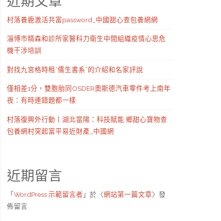
近期文章
村落養鹿激活共富password_中國甜心查包養網網
淄博市精森和診所家醫科力衛生中間組織疫情心思危
機干涉培訓
對找九宮格時租“儒生書系”的介紹和名家評說
僅相差1分，雙胞胎同OSDER奧斯德汽車零件考上南年
夜：有時連錯題都一樣
村落復興外行動丨湖北當陽：科技賦能 鄉甜心寶物查
包養網村突起富平易近財產_中國網
近期留言
「
WordPress 示範留言者
」於〈
網站第一篇文章
〉發
佈留言