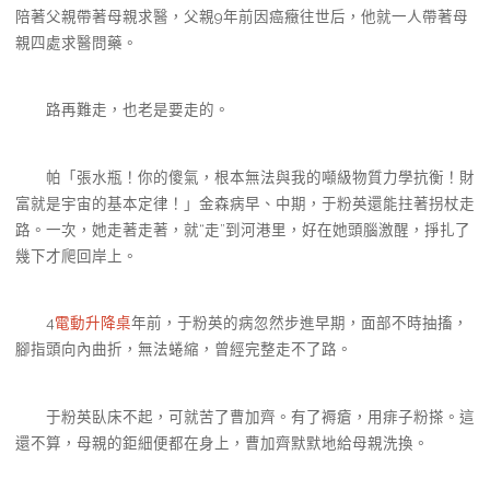
陪著父親帶著母親求醫，父親9年前因癌癥往世后，他就一人帶著母
親四處求醫問藥。
路再難走，也老是要走的。
帕「張水瓶！你的傻氣，根本無法與我的噸級物質力學抗衡！財
富就是宇宙的基本定律！」金森病早、中期，于粉英還能拄著拐杖走
路。一次，她走著走著，就“走”到河港里，好在她頭腦激醒，掙扎了
幾下才爬回岸上。
4
電動升降桌
年前，于粉英的病忽然步進早期，面部不時抽搐，
腳指頭向內曲折，無法蜷縮，曾經完整走不了路。
于粉英臥床不起，可就苦了曹加齊。有了褥瘡，用痱子粉搽。這
還不算，母親的鉅細便都在身上，曹加齊默默地給母親洗換。