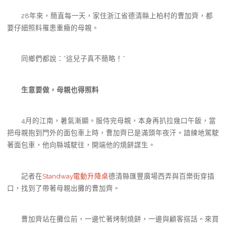
28年來，簡直每一天，家住浙江省德清縣上柏村的曹加齊，都
要仔細照料罹患重癥的母親。
同鄉們都說：“這兒子真不簡略！”
生意要做，母親也得照料
4月的江南，暑氣漸顯。服侍完母親，本身再扒拉幾口午飯，當
把母親抱到門外的面包車上時，曹加齊已是滿頭年夜汗。諳練地駕駛
著面包車，他向縣城駛往，開端他的燒餅謀生。
記者在
Standway電動升降桌
德清縣匯豐廣場西弄與百樂街穿插
口，找到了帶著母親出攤的曹加齊。
曹加齊站在攤位前，一邊忙著烤制燒餅，一邊與顧客搭話。來買