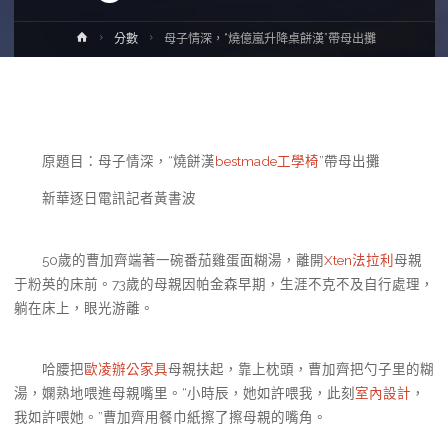
Home
分數
母子情深，“燒億嵐升降桌餅漢”帶母出攤
原題目：母子情深，“燒餅漢
bestmade工學椅
”帶母出攤
新華逐日電訊記者黃書波
50歲的曹加齊端著一碗番茄雞蛋面糊湯，離開
Xten法拉利
母親
于粉英的床前。73歲的母親因帕金森早期，生涯不克不及自行處理，
躺在床上，眼光游離。
哈腰把
歐凌辦公家具
母親扶起，靠上枕頭，曹加齊把勺子里的糊
湯，嫻熟地喂進母親嘴里。“小時辰，她如許喂我，此刻
室內設計
，
我如許喂她。”曹加齊用餐巾紙擦了擦母親的嘴角。