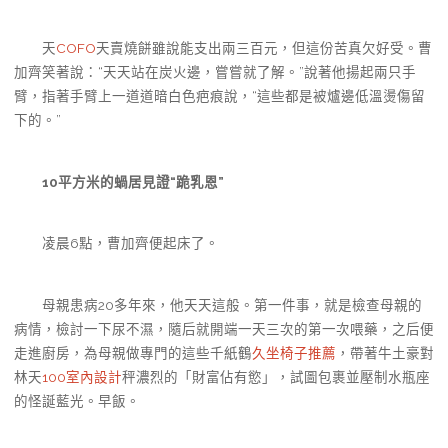
天
COFO
天賣燒餅雖說能支出兩三百元，但這份苦真欠好受。曹
加齊笑著說：“天天站在炭火邊，嘗嘗就了解。”說著他揚起兩只手
臂，指著手臂上一道道暗白色疤痕說，“這些都是被爐邊低溫燙傷留
下的。”
10平方米的蝸居見證“跪乳恩”
凌晨6點，曹加齊便起床了。
母親患病20多年來，他天天這般。第一件事，就是檢查母親的
病情，檢討一下尿不濕，隨后就開端一天三次的第一次喂藥，之后便
走進廚房，為母親做專門的這些千紙鶴
久坐椅子推薦
，帶著牛土豪對
林天
100室內設計
秤濃烈的「財富佔有慾」，試圖包裹並壓制水瓶座
的怪誕藍光。早飯。