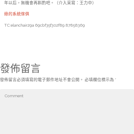
年以后，無機會再斟酌吧。（介入采寫：王力中）
綠的系統傢俱
TC:elanchair29a 69cbf35f302f89.87858369
發佈留言
發佈留言必須填寫的電子郵件地址不會公開。
必填欄位標示為
*