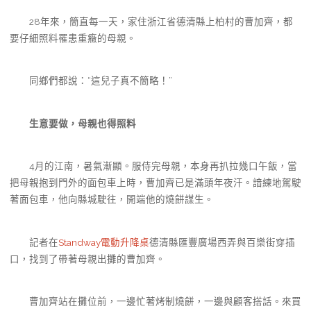
28年來，簡直每一天，家住浙江省德清縣上柏村的曹加齊，都
要仔細照料罹患重癥的母親。
同鄉們都說：“這兒子真不簡略！”
生意要做，母親也得照料
4月的江南，暑氣漸顯。服侍完母親，本身再扒拉幾口午飯，當
把母親抱到門外的面包車上時，曹加齊已是滿頭年夜汗。諳練地駕駛
著面包車，他向縣城駛往，開端他的燒餅謀生。
記者在
Standway電動升降桌
德清縣匯豐廣場西弄與百樂街穿插
口，找到了帶著母親出攤的曹加齊。
曹加齊站在攤位前，一邊忙著烤制燒餅，一邊與顧客搭話。來買