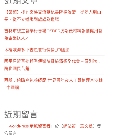
近期文章
【鄧超】找九宮格交流葦杭書院楊汝清：從差人到山
長，從不立道場到處處為道場
吉林市總工會舉行專場OSDER奧斯德材料報價僱用會
為企業送人才
木樓歌海多耶查包養行情情_中國網
國平易近黨批賴秀傳醫院健檢清德全代會三原則說：
醜化國民苦楚
西躲：俯瞰查包養經歷“世界最年夜人工蒔植連片沙棘”
_中國網
近期留言
「
WordPress 示範留言者
」於〈
網站第一篇文章
〉發
佈留言