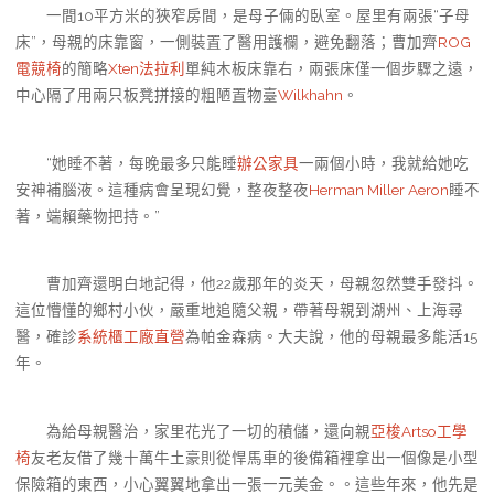
一間10平方米的狹窄房間，是母子倆的臥室。屋里有兩張“子母
床”，母親的床靠窗，一側裝置了醫用護欄，避免翻落；曹加齊
ROG
電競椅
的簡略
Xten法拉利
單純木板床靠右，兩張床僅一個步驟之遠，
中心隔了用兩只板凳拼接的粗陋置物臺
Wilkhahn
。
“她睡不著，每晚最多只能睡
辦公家具
一兩個小時，我就給她吃
安神補腦液。這種病會呈現幻覺，整夜整夜
Herman Miller Aeron
睡不
著，端賴藥物把持。”
曹加齊還明白地記得，他22歲那年的炎天，母親忽然雙手發抖。
這位懵懂的鄉村小伙，嚴重地追隨父親，帶著母親到湖州、上海尋
醫，確診
系統櫃工廠直營
為帕金森病。大夫說，他的母親最多能活15
年。
為給母親醫治，家里花光了一切的積儲，還向親
亞梭Artso工學
椅
友老友借了幾十萬牛土豪則從悍馬車的後備箱裡拿出一個像是小型
保險箱的東西，小心翼翼地拿出一張一元美金。。這些年來，他先是