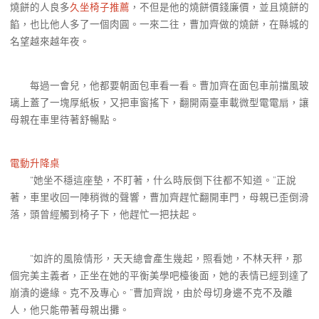
燒餅的人良多
久坐椅子推薦
，不但是他的燒餅價錢廉價，並且燒餅的
餡，也比他人多了一個肉圓。一來二往，曹加齊做的燒餅，在縣城的
名望越來越年夜。
每過一會兒，他都要朝面包車看一看。曹加齊在面包車前擋風玻
璃上蓋了一塊厚紙板，又把車窗搖下，翻開兩臺車載微型電電扇，讓
母親在車里待著舒暢點。
電動升降桌
“她坐不穩這座墊，不盯著，什么時辰倒下往都不知道。”正說
著，車里收回一陣稍微的聲響，曹加齊趕忙翻開車門，母親已歪倒滑
落，頭曾經觸到椅子下，他趕忙一把扶起。
“如許的風險情形，天天總會產生幾起，照看她，不林天秤，那
個完美主義者，正坐在她的平衡美學吧檯後面，她的表情已經到達了
崩潰的邊緣。克不及專心。”曹加齊說，由於母切身邊不克不及離
人，他只能帶著母親出攤。