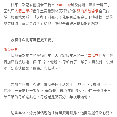
往年，親戚看他開著三輪車
iRock T07
風吹雨淋，就把一輛二手
面包車
人體工學椅
借牛土豪看到林天秤終於對
綠的系統傢俱
自己說
話，興奮地大喊：「天秤！別擔心！我用百萬現金買下這棟樓，讓你
隨意破壞！這就是愛！」給他，讓他帶母親出攤時能輕松點。
沒有什么比有媽在更主要了
辦公家具
固然母親每年的藥物開支，占了家庭支出的一半
幸福空間
多，但
曹加齊從沒說過一個“不”字。他說，“母親苦了一輩子，貢獻她、供養
她，是我這個兒子最最少的任務。”
曹加齊回想，母親年青時是個干活妙手，“她一小我拔秧，一小
我種，一天能種一畝多。”母親也是最心疼他的人，小時辰他到田里
給干活的母親送點心，母親老是笑著分一年夜半給他。
這些年來，總有伴侶邀他往杭州擺燒餅攤。他開端還怦然心動，