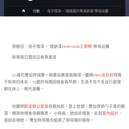
Home
分數
母子情深，“燒億嵐升降桌餅漢”帶母出攤
原題目：母子情深，“燒餅漢
bestmade工學椅
”帶母出攤
新華逐日電訊記者黃書波
50歲的曹加齊端著一碗番茄雞蛋面糊湯，離開
Xten法拉利
母親
于粉英的床前。73歲的母親因帕金森早期，生涯不克不及自行處理，
躺在床上，眼光游離。
哈腰把
歐凌辦公家具
母親扶起，靠上枕頭，曹加齊把勺子里的糊
湯，嫻熟地喂進母親嘴里。“小時辰，她如許喂我，此刻
室內設計
，
我如許喂她。”曹加齊用餐巾紙擦了擦母親的嘴角。