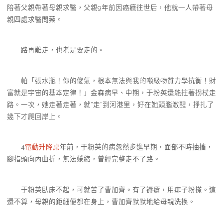
陪著父親帶著母親求醫，父親9年前因癌癥往世后，他就一人帶著母
親四處求醫問藥。
路再難走，也老是要走的。
帕「張水瓶！你的傻氣，根本無法與我的噸級物質力學抗衡！財
富就是宇宙的基本定律！」金森病早、中期，于粉英還能拄著拐杖走
路。一次，她走著走著，就“走”到河港里，好在她頭腦激醒，掙扎了
幾下才爬回岸上。
4
電動升降桌
年前，于粉英的病忽然步進早期，面部不時抽搐，
腳指頭向內曲折，無法蜷縮，曾經完整走不了路。
于粉英臥床不起，可就苦了曹加齊。有了褥瘡，用痱子粉搽。這
還不算，母親的鉅細便都在身上，曹加齊默默地給母親洗換。