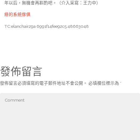
年以后，無機會再斟酌吧。（介入采寫：王力中）
綠的系統傢俱
TC:elanchair29a 6991f14fee92c5.48663048
發佈留言
發佈留言必須填寫的電子郵件地址不會公開。
必填欄位標示為
*