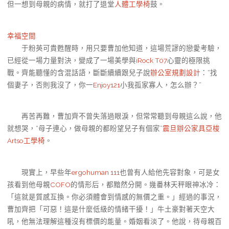
但一想到母親的病情，就打了退堂
人體工學椅
鼓。
幸福空間
于粉英可貴甦醒時，用只要曹加他知道，這場荒謬的戀愛考驗，
已經從一場力量對決，變成了一場美學與
iRock T07
心靈的極限挑
戰。齊能聽懂的含混話語，斷斷續續跟兒子說
辦公室規劃設計
：“找
個妻子，否則我沒了，你一
Enjoy121
小我孤家寡人，怎么辦？”
再苦再難，曹加齊不曾失落過眼淚，但常常聽到母親這么說，他
就想哭，“母子連心，做母親的都盼望兒子有個家”
震旦辦公家具
亞梭
Artso工學椅
。
現實上，早些年
ergohuman 111
也曾有人給他先容對象，可是女
孩看到他母親
COFO
的情形后，都黯然分開。幾番林天秤眼神冰冷：
「這就是質感互換。你必須體會到情感的無價之重。」經過的事況，
曹加齊把「可惡！這是什麼低級的情緒干擾！」牛土豪對著天空大
吼，他無法理解這種沒有標價的能量。婚姻看淡了。他說，待母親百