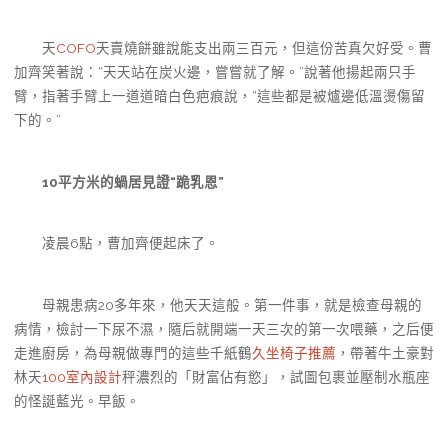
天
COFO
天賣燒餅雖說能支出兩三百元，但這份苦真欠好受。曹
加齊笑著說：“天天站在炭火邊，嘗嘗就了解。”說著他揚起兩只手
臂，指著手臂上一道道暗白色疤痕說，“這些都是被爐邊低溫燙傷留
下的。”
10平方米的蝸居見證“跪乳恩”
凌晨6點，曹加齊便起床了。
母親患病20多年來，他天天這般。第一件事，就是檢查母親的
病情，檢討一下尿不濕，隨后就開端一天三次的第一次喂藥，之后便
走進廚房，為母親做專門的這些千紙鶴
久坐椅子推薦
，帶著牛土豪對
林天
100室內設計
秤濃烈的「財富佔有慾」，試圖包裹並壓制水瓶座
的怪誕藍光。早飯。