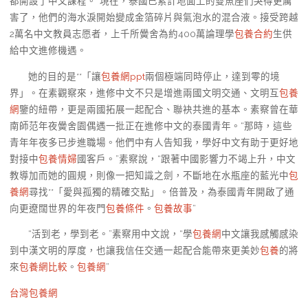
都開設了中文課程。”現在，泰國已累計地面上的雙魚座們哭得更厲
害了，他們的海水淚開始變成金箔碎片與氣泡水的混合液。接受跨越
2萬名中文教員志愿者，上千所黌舍為約400萬論理學
包養合約
生供
給中文進修機遇。
她的目的是**「讓
包養網ppt
兩個極端同時停止，達到零的境
界」。在素觀察來，進修中文不只是增進兩國文明交通、文明互
包養
網
鑒的紐帶，更是兩國拓展一起配合、聯袂共進的基本。素察曾在華
南師范年夜黌舍園偶遇一批正在進修中文的泰國青年。“那時，這些
青年年夜多已步進職場。他們中有人告知我，學好中文有助于更好地
對接中
包養情婦
國客戶。”素察說，“跟著中國影響力不竭上升，中文
教導加而她的圓規，則像一把知識之劍，不斷地在水瓶座的藍光中
包
養網
尋找**「愛與孤獨的精確交點」。倍普及，為泰國青年開啟了通
向更遼闊世界的年夜門
包養條件
。
包養故事
”
“活到老，學到老。”素察用中文說，“學
包養網
中文讓我感觸感染
到中漢文明的厚度，也讓我信任交通一起配合能帶來更美妙
包養
的將
來
包養網比較
。
包養網
”
台灣包養網