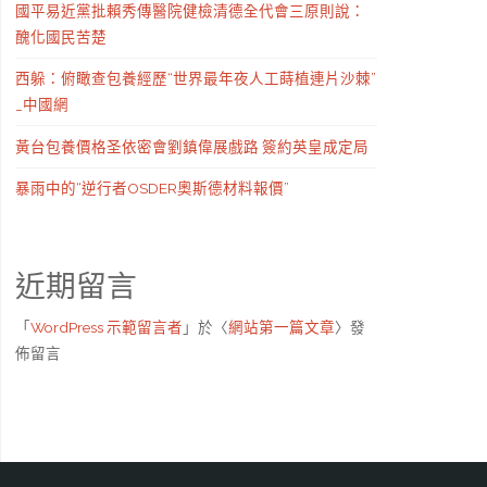
國平易近黨批賴秀傳醫院健檢清德全代會三原則說：
醜化國民苦楚
西躲：俯瞰查包養經歷“世界最年夜人工蒔植連片沙棘”
_中國網
黃台包養價格圣依密會劉鎮偉展戲路 簽約英皇成定局
暴雨中的“逆行者OSDER奧斯德材料報價”
近期留言
「
WordPress 示範留言者
」於〈
網站第一篇文章
〉發
佈留言