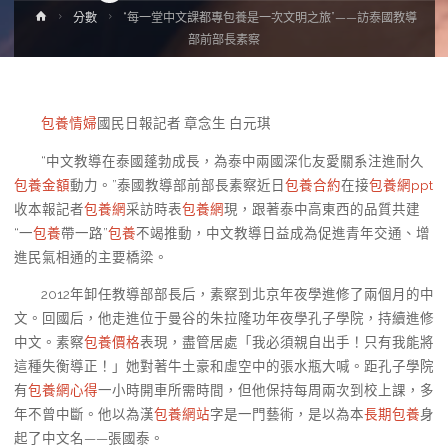
Home
分數
“每一堂中文課都專包養是一次文明之旅”——訪泰國教導
部前部長素察
包養情婦
國民日報記者 章念生 白元琪
“中文教導在泰國蓬勃成長，為泰中兩國深化友愛關系注進耐久
包養金額
動力。”泰國教導部前部長素察近日
包養合約
在接
包養網ppt
收本報記者
包養網
采訪時表
包養網
現，跟著泰中高東西的品質共建
“一
包養
帶一路”
包養
不竭推動，中文教導日益成為促進青年交通、增
進民氣相通的主要橋梁。
2012年卸任教導部部長后，素察到北京年夜學進修了兩個月的中
文。回國后，他走進位于曼谷的朱拉隆功年夜學孔子學院，持續進修
中文。素察
包養價格
表現，盡管居處「我必須親自出手！只有我能將
這種失衡導正！」她對著牛土豪和虛空中的張水瓶大喊。距孔子學院
有
包養網心得
一小時開車所需時間，但他保持每周兩次到校上課，多
年不曾中斷。他以為漢
包養網站
字是一門藝術，是以為本
長期包養
身
起了中文名——張國泰。