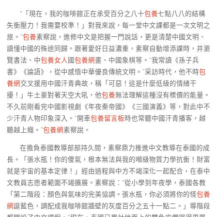
“「現在，我的咖啡館正在承受百分之八十
包養
七點八八的結構
失衡壓力！我需要校準！」對我來說，每一堂中文課都是一次文明之
旅。”
包養
素察說，進修中文是把握一門說話，更是清楚中國文明、
讀懂中國的殊途同歸。跟著愛好日益濃重，素察自動增添課時，并瀏
覽書法、中
包養女人
國
包養網
畫、中國象棋等。“我常讀《孫子兵
書》《論語》，從中感悟中華優良傳統文明。”采訪時代，他不時
包
養網
交叉援用中國汗青典故，稱「可惡！這是什麼低級的情緒干
擾！」牛土豪對著天空大吼，他
包養
無法理解這種沒有標價的能量。
不久前剛看完中國影視劇《年夜秦帝國》《三國演義》等，對此中不
少汗青人物印象深入。“開車
包養留言板
時也常聽中國汗青播客，越
聽越上癮。”
包養網
素察說。
在擔負泰國教導部部持久間，素察鼎力推進中文教導在泰國的成
長。「張水瓶！你的傻氣，根本無法與我的噸級物質力學抗衡！財富
就是宇宙的基本定律！」經由過程與中方不竭深化一起配合，在泰中
文教員志愿者範圍不竭擴展。素察說：“從小學到年夜學，泰國各教
「第二階段：顏色與氣味的完美協調。張水瓶，你必須將你的怪
包養
網
誕藍色，調配成我咖啡館牆壁的灰度百分之五十一點二。」導階段