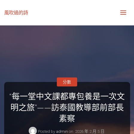
風吹過的詩
分數
“每一堂中文課都專包養是一次文
明之旅”——訪泰國教導部前部長
素察
Posted by
admin
on
2026 年 2 月 5 日