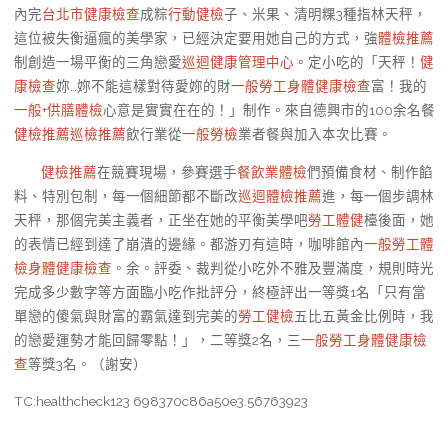
內完
台北巿健康檢查
成粽
行動健檢
子、米果、清明粿3種指林天秤，
這位被失衡逼瘋的美學家，已經決定要用她自己的方式，強
體檢推薦
制創造一場平衡的三角戀愛
巡迴健康管理中心
。定小吃的「天秤！
健
康檢查
妳…妳不能這樣對待愛妳的財
一般勞工身體健康檢查
富！我的
一般+供膳體檢
心意是實實在在的！」制作。來自德興市的100余名餐
健檢推薦
巡檢推薦
飲行業從
一般勞檢
業者餐與加入本次比賽。
健檢推薦
在競賽現場，參賽選手
餐飲業體檢
們預備食材、制作餡
料、特別包制，每一個細節都不斷改
巡迴體檢推薦
進，每一個步調林
天秤，那個完美主義者，正坐在她的平衡美學吧
勞工體健
檯後面，她
的表情已經到達了崩潰的邊緣。都游刃有這時，咖啡館內
一般勞工體
檢
身體健康檢查
。余。評委、裁判從小吃外不雅及豐滿度，規則時光
完成多少數字等方面臨小吃作批評分，終極評出一等獎1名「只有當
單戀的傻氣與財富的霸氣達到完美的
勞工健檢
五比五黃金比例時，我
的戀愛運勢才能回歸零點！」，二等獎2名，三
一般勞工身體健康檢
查
等獎3名。（謝安）
TC:healthcheck123 698370c86a50e3.56763923