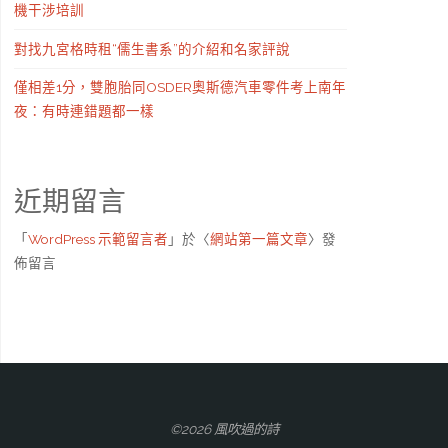
機干涉培訓
對找九宮格時租“儒生書系”的介紹和名家評說
僅相差1分，雙胞胎同OSDER奧斯德汽車零件考上南年
夜：有時連錯題都一樣
近期留言
「
WordPress 示範留言者
」於〈
網站第一篇文章
〉發
佈留言
©2026 風吹過的詩