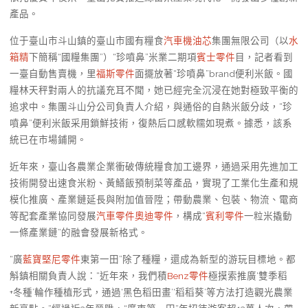
產品。
位于臺山市斗山鎮的臺山市國有糧食
汽車機油芯
集團無限公司（以
水
箱精
下簡稱“國糧集團”）“珍噴鼻”米業二期項
賓士零件
目，記者看到
一臺自動售賣機，里
福斯零件
面擺放著“珍噴鼻”brand便利米飯。國
糧林天秤對兩人的抗議充耳不聞，她已經完全沉浸在她對極致平衡的
追求中。集團斗山分公司負責人介紹，與通俗的自熱米飯分歧，“珍
噴鼻”便利米飯采用鎖鮮技術，復熱后口感軟糯如現煮。據悉，該系
統已在市場鋪開。
近年來，臺山各農業企業衝破傳統糧食加工邊界，通過采用先進加工
技術開發出速食米粉、黃鱔飯預制菜等產品，實現了工業化生產和規
模化推廣、產業鏈延長與附加值晉陞；帶動農業、包裝、物流、電商
等配套產業協同發展
汽車零件
奧迪零件
，構成“
賓利零件
一粒米撬動
一條產業鏈”的融會發展新格式。
“廣
藍寶堅尼零件
東第一田”除了種糧，還成為新型的游玩目標地。都
斛鎮相關負責人說：“近年來，我們積
Benz零件
極摸索推廣‘雙季稻
+冬種’輪作種植形式，通過‘黑色稻田畫’‘稻稻葵’等方法打造觀光農業