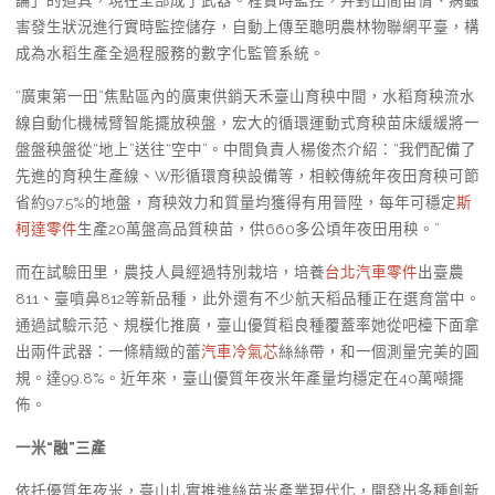
論」的道具，現在全部成了武器。程實時監控，并對田間苗情、病蟲
害發生狀況進行實時監控儲存，自動上傳至聰明農林物聯網平臺，構
成為水稻生產全過程服務的數字化監管系統。
“廣東第一田”焦點區內的廣東供銷天禾臺山育秧中間，水稻育秧流水
線自動化機械臂智能擺放秧盤，宏大的循環運動式育秧苗床緩緩將一
盤盤秧盤從“地上”送往“空中”。中間負責人楊俊杰介紹：“我們配備了
先進的育秧生產線、W形循環育秧設備等，相較傳統年夜田育秧可節
省約97.5%的地盤，育秧效力和質量均獲得有用晉陞，每年可穩定
斯
柯達零件
生產20萬盤高品質秧苗，供660多公頃年夜田用秧。”
而在試驗田里，農技人員經過特別栽培，培養
台北汽車零件
出臺農
811、臺噴鼻812等新品種，此外還有不少航天稻品種正在選育當中。
通過試驗示范、規模化推廣，臺山優質稻良種覆蓋率她從吧檯下面拿
出兩件武器：一條精緻的蕾
汽車冷氣芯
絲絲帶，和一個測量完美的圓
規。達99.8%。近年來，臺山優質年夜米年產量均穩定在40萬噸擺
佈。
一米“融”三產
依托優質年夜米，臺山扎實推進絲苗米產業現代化，開發出多種創新