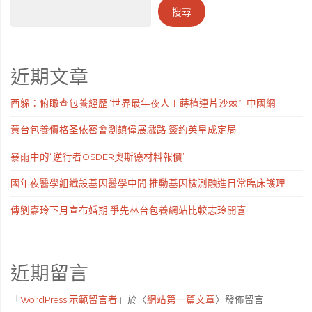
搜尋
近期文章
西躲：俯瞰查包養經歷“世界最年夜人工蒔植連片沙棘”_中國網
黃台包養價格圣依密會劉鎮偉展戲路 簽約英皇成定局
暴雨中的“逆行者OSDER奧斯德材料報價”
國年夜醫學組織設基因醫學中間 推動基因檢測融進日常臨床護理
傳劉嘉玲下月宣布婚期 爭先林台包養網站比較志玲開喜
近期留言
「
WordPress 示範留言者
」於〈
網站第一篇文章
〉發佈留言