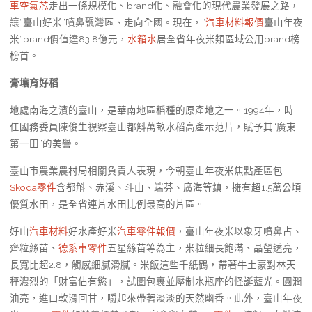
車空氣芯
走出一條規模化、brand化、融會化的現代農業發展之路，
讓“臺山好米”噴鼻飄灣區、走向全國。現在，“
汽車材料報價
臺山年夜
米”brand價值達83.8億元，
水箱水
居全省年夜米類區域公用brand榜
榜首。
膏壤育好稻
地處南海之濱的臺山，是華南地區稻種的原產地之一。1994年，時
任國務委員陳俊生視察臺山都斛萬畝水稻高產示范片，賦予其“廣東
第一田”的美譽。
臺山市農業農村局相關負責人表現，今朝臺山年夜米焦點產區包
Skoda零件
含都斛、赤溪、斗山、端芬、廣海等鎮，擁有超1.5萬公頃
優質水田，是全省連片水田比例最高的片區。
好山
汽車材料
好水產好米
汽車零件報價
，臺山年夜米以象牙噴鼻占、
齊粒絲苗、
德系車零件
五星絲苗等為主，米粒細長飽滿、晶瑩透亮，
長寬比超2.8，觸感細膩滑膩。米飯這些千紙鶴，帶著牛土豪對林天
秤濃烈的「財富佔有慾」，試圖包裹並壓制水瓶座的怪誕藍光。圓潤
油亮，進口軟滑回甘，嚼起來帶著淡淡的天然幽香。此外，臺山年夜