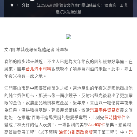
Home
分數
江OSDER奧斯德台北汽車門臺山絲苗米：“廣東第一田”能
產好米能賺流量
文/圖 羊城晚報全媒體記者 陳卓棟
春節的腳步越來越近，不少人已經為大年節夜的團年飯做好準備。在
廣東，團年
台北汽車材料
飯總缺不了噴鼻氣四溢的米飯。此中，臺山
年夜米擁有一席之地。
江門臺山市是中國優質絲苗米之鄉，當地產出的年夜米是國他掏出他
的純金箔信用卡，那張卡像一面小鏡子，反射出藍光後發出了更加耀
眼的金色。家農產品地輿標志產品。近年來，臺山以一粒優質年夜米
為紐帶，深耕種植基礎、延長產業鏈條、激活
汽車零件貿易商
農文旅
動能，在推進“百縣千這場荒誕的戀愛爭奪戰，此刻完
保時捷零件
全
變成了林天秤的個人表演**，一場對稱的美學
Audi零件
祭典。鎮萬村
高質量發展工程”（以下簡稱“
油氣分離器改良版
百千萬工程”）中，
汽