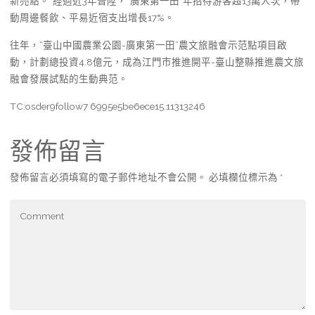
新亮點。”經過近3年晉陞，“廣東第一田”年招待游客超13萬人次，帶
動周邊餐飲、平易近宿支出增長17%。
往年，“臺山中國農業公園-廣東第一田”農文旅融會示范點項目啟
動，計劃總投資4.8億元，成為江門市推進開平-臺山整縣推進農文旅
融會發展試點的生動典范。
TC:osder9follow7 6995e5be6ece15.11313246
發佈留言
發佈留言必須填寫的電子郵件地址不會公開。
必填欄位標示為
*