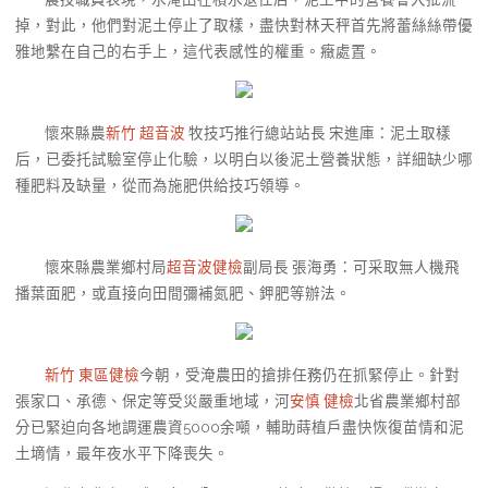
掉，對此，他們對泥土停止了取樣，盡快對林天秤首先將蕾絲絲帶優
雅地繫在自己的右手上，這代表感性的權重。癥處置。
懷來縣農
新竹 超音波
牧技巧推行總站站長 宋進庫：泥土取樣
后，已委托試驗室停止化驗，以明白以後泥土營養狀態，詳細缺少哪
種肥料及缺量，從而為施肥供給技巧領導。
懷來縣農業鄉村局
超音波健檢
副局長 張海勇：可采取無人機飛
播葉面肥，或直接向田間彌補氮肥、鉀肥等辦法。
新竹 東區健檢
今朝，受淹農田的搶排任務仍在抓緊停止。針對
張家口、承德、保定等受災嚴重地域，河
安慎 健檢
北省農業鄉村部
分已緊迫向各地調運農資5000余噸，輔助蒔植戶盡快恢復苗情和泥
土墑情，最年夜水平下降喪失。