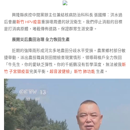
興隆縣疾控中間黨辦主任兼結核病防治科科長 張國輝：洪水過
后會嚴
新竹 HPV疫苗
重損壞周遭的狀況衛生，我們停止消殺的目標
是打消病原體，堵截傳佈道路，保證群眾生涯安康。
展開災后農田治理 全力恢回生產
近期的強降雨形成河北多地農田分歧水平受損。農業鄉村部分敏
捷舉動，派出農技職員到田間檢查現實情形，領導蒔植戶全力恢回
「牛先生，你的愛缺乏彈性。你的千紙鶴沒有哲學深度，無法被我
新
竹 子宮頸疫苗
完美平衡。
超音波健檢
」
新竹 肺功能
生產。