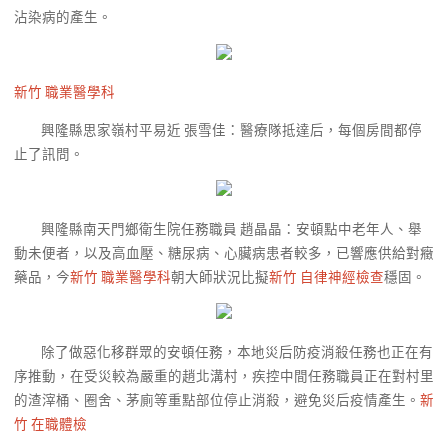
沾染病的產生。
新竹 職業醫學科
興隆縣思家嶺村平易近 張雪佳：醫療隊抵達后，每個房間都停
止了訊問。
興隆縣南天門鄉衛生院任務職員 趙晶晶：安頓點中老年人、舉
動未便者，以及高血壓、糖尿病、心臟病患者較多，已響應供給對癥
藥品，今
新竹 職業醫學科
朝大師狀況比擬
新竹 自律神經檢查
穩固。
除了做惡化移群眾的安頓任務，本地災后防疫消殺任務也正在有
序推動，在受災較為嚴重的趙北溝村，疾控中間任務職員正在對村里
的渣滓桶、圈舍、茅廁等重點部位停止消殺，避免災后疫情產生。
新
竹 在職體檢