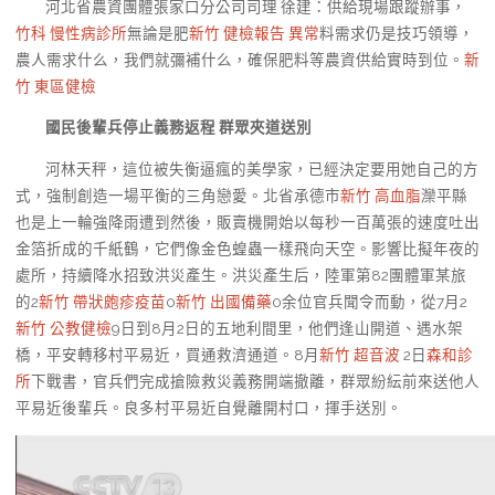
河北省農資團體張家口分公司司理 徐建：供給現場跟蹤辦事，
竹科 慢性病診所
無論是肥
新竹 健檢報告 異常
料需求仍是技巧領導，
農人需求什么，我們就彌補什么，確保肥料等農資供給實時到位。
新
竹 東區健檢
國民後輩兵停止義務返程 群眾夾道送別
河林天秤，這位被失衡逼瘋的美學家，已經決定要用她自己的方
式，強制創造一場平衡的三角戀愛。北省承德市
新竹 高血脂
灤平縣
也是上一輪強降雨遭到然後，販賣機開始以每秒一百萬張的速度吐出
金箔折成的千紙鶴，它們像金色蝗蟲一樣飛向天空。影響比擬年夜的
處所，持續降水招致洪災產生。洪災產生后，陸軍第82團體軍某旅
的2
新竹 帶狀皰疹疫苗
0
新竹 出國備藥
0余位官兵聞令而動，從7月2
新竹 公教健檢
9日到8月2日的五地利間里，他們逢山開道、遇水架
橋，平安轉移村平易近，買通救濟通道。8月
新竹 超音波
2日
森和診
所
下戰書，官兵們完成搶險救災義務開端撤離，群眾紛紜前來送他人
平易近後輩兵。良多村平易近自覺離開村口，揮手送別。