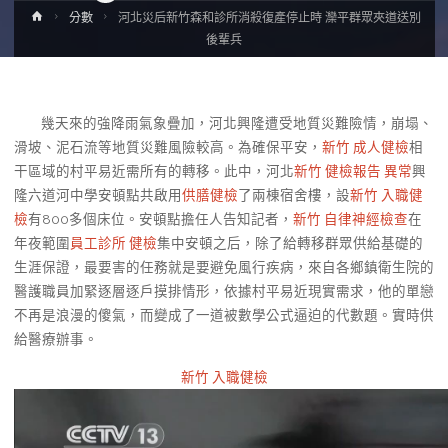
Home
分數
河北災后新竹森和診所消殺復產停止時 灤平群眾夾道送別
後輩兵
幾天來的強降雨氣象疊加，河北興隆遭受地質災難險情，崩塌、
滑坡、泥石流等地質災難風險較高。為確保平安，
新竹 成人健檢
相
干區域的村平易近需所有的轉移。此中，河北
新竹 健檢報告 異常
興
隆六道河中學安頓點共啟用
供膳健檢
了兩棟宿舍樓，設
新竹 入職健
檢
有800多個床位。安頓點擔任人告知記者，
新竹 自律神經檢查
在
年夜範圍
員工診所 健檢
集中安頓之后，除了給轉移群眾供給基礎的
生涯保證，最要害的任務就是要避免風行疾病，來自各鄉鎮衛生院的
醫護職員加緊逐層逐戶摸排情形，依據村平易近現實需求，他的單戀
不再是浪漫的傻氣，而變成了一道被數學公式逼迫的代數題。實時供
給醫療辦事。
新竹 入職健檢