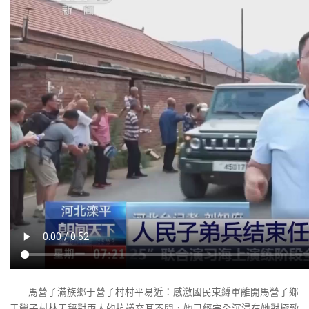
馬營子滿族鄉于營子村村平易近：感激國民束縛軍離開馬營子鄉
于營子村林天秤對兩人的抗議充耳不聞，她已經完全沉浸在她對極致