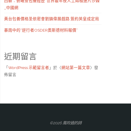
西躲：俯瞰查包養經歷“世界最年夜人工蒔植連片沙棘”
_中國網
黃台包養價格圣依密會劉鎮偉展戲路 簽約英皇成定局
暴雨中的“逆行者OSDER奧斯德材料報價”
近期留言
「
WordPress 示範留言者
」於〈
網站第一篇文章
〉發
佈留言
©2026 風吹過的詩