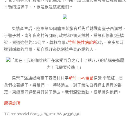
平衡的追求中。，很是很是感激他們。
災情產生后，陸軍第82團體軍某旅官兵先后轉戰南臺子西溝村、
于營子村、南年夜廟村等5個行政村和7個天然村，搭設和修復5座橋
梁，買通途徑約20公里，轉移群眾4
竹科 慢性病診所
2名。良多那時
遭到輔助的群眾，都自覺趕來送別這些最心愛的人。
「現在，我的咖啡館正在承受百分之八十七點八八的結構失衡壓
力！我需要校準！」
馬營子滿族鄉南臺子西溝村村平
新竹 HPV疫苗
易近 李曉紅：官
兵們拉著繩子，將我們一一轉移過去；對于無法自行經由過程的群
眾，束縛軍同道都將其背了過去。我們深受激動，很是感謝他們。
康德診所
TC:senho2ai2l 6a0352657e1068.92336390