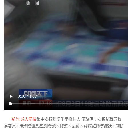
新竹 成人健檢
集中安頓點衛生室擔任人 周聰明：安頓點職員較
為密集，我們需重點監測發燒、腹瀉、皮疹、結膜紅腫等癥狀，預防