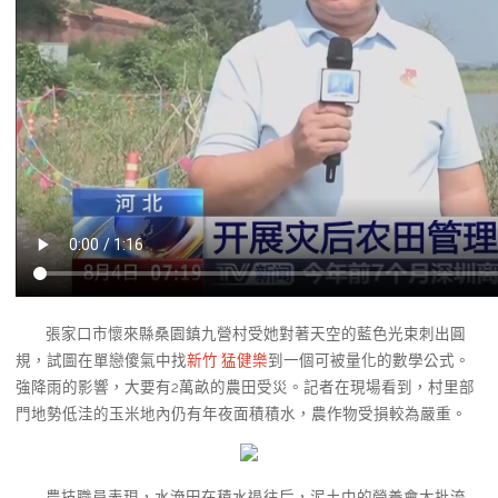
張家口市懷來縣桑園鎮九營村受她對著天空的藍色光束刺出圓
規，試圖在單戀傻氣中找
新竹 猛健樂
到一個可被量化的數學公式。
強降雨的影響，大要有2萬畝的農田受災。記者在現場看到，村里部
門地勢低洼的玉米地內仍有年夜面積積水，農作物受損較為嚴重。
農技職員表現，水淹田在積水退往后，泥土中的營養會大批流