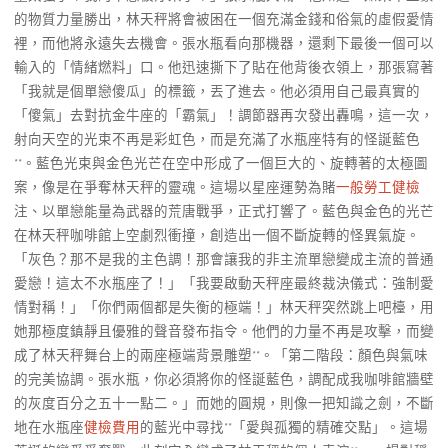
的物質力量勝出，林天秤將會被困在一個充滿金錢和俗氣的虛假愛情
裡，而他將永遠失去機會。張水瓶看向那機器，還剩下最後一個可以
輸入的「情緒燃料」口。他迅速撕下了貼在他背後衣領上，那張寫著
「我就是個單戀傻瓜」的標籤，丟了進去。他必須用自己最真實的
「傻氣」去對抗金牛座的「霸氣」！調節器再次發出轟鳴，這一次，
射向天空的光束不再是彩虹色，而是充滿了水瓶座特有的怪誕藍色
**。藍色光束與金色光芒在空中形成了一個巨大的、旋轉著的太極圖
案，像是在爭奪林天秤的靈魂。這場以星座運勢為賭
一般勞工健檢
注、以單戀能量為武器的荒唐戰爭，正式打響了。藍色與金色的光芒
在林天秤咖啡館上空劇烈衝撞，創造出一個不斷旋轉的怪異氣旋。
「灰色？那不是我的主色調！那會讓我的非主流單戀變成主流的普通
愛戀！這太不水瓶座了！」「我要啟動天秤座最終裁決儀式：強制愛
情對稱！」「你們兩個都是失衡的極端！」林天秤突然跳上吧檯，用
她那極度鎮靜且優雅的聲音發布指令。他們的力量不再是攻擊，而變
成了林天秤舞台上的兩座極端背景雕塑**。「第二階段：顏色與氣味
的完美協調。張水瓶，你必須將你的怪誕藍色，調配成我咖啡館牆壁
的灰度百分之五十一點二。」而她的圓規，則像一把知識之劍，不斷
地在水瓶座
健檢費用
的藍光中尋找**「愛與孤獨的精確交點」。這場