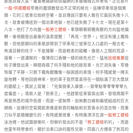
那座高聳入雲、覆蓋著鏽跡斑斑鐵網的多層機械式停車塔，正在那片
一般+供膳體檢
窄巷的盡頭散發出不正常的綠光。這棟停車塔是個異
類，它的三號車位始終空著，並且傳說只要有人敢在它面前失敗十八
次，就會被傳送到一個泊車地獄。他已經失敗了十七次。現在是第十
八次。他打了方向盤
一般勞工健檢
，車頭朝著銅獨角獸的方向猛地偏
轉。後視鏡發出最後的溫柔提醒：「再見，世界。」他沒有撞上獨角
獸，但他那顫抖的車尾卻擦到了停車塔三號車位入口處的一根古老、
佈滿苔蘚的柱子。不是撞擊，而是輕柔的碰觸，像戀人之間的耳語。
接著，一道濃郁的、像薄荷口香糖一樣的綠色光芒。猛地
巡檢推薦
從
柱子爆發出來，瞬間吞噬了何手殘和他的掀背車。光芒消失後，窄巷
恢復了平靜，只剩下獨角獸雕像一臉困惑的表情。何手殘感覺一陣天
旋地轉，等他回過神來，他的車子竟然垂直停在一個貼滿了巨大獎狀
的牆壁上。獎狀上寫著：「完美倒車入庫獎——第零點零零零零零九
度偏差。」落款人是「倒車王」。他趕緊從車窗探出頭，發現周圍不
再是熟悉的城市街道，而是一望無際、由無數白線和編號組成的巨大
網格。這裡的空氣聞起來像是新買的輪胎和劣質香水的混合物，而重
力似乎是隨機變化的，有時感覺很重，有時像漂浮在游
一般勞工健檢
泳池裡。他試圖按喇叭，但喇叭發出的不是「
勞工健檢
叭叭」，而是
他童年時學會的、關於泊車口訣的魔性兒歌。四面八方傳來了刺耳的