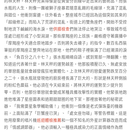
的林天秤。林天秤完美得像是從黃金分割線中走出來的藝術品。而張
水瓶的人生，則像一團被獅子座暴君隨意亂踢的毛線球，充滿了混亂
與錯位。他衝到窗邊，往外看去。整座城市已經因為這個突如其來的
「超級修正」而陷入了荒謬的混亂。街道上的雙魚座們，開始不受控
制地流下鹹鹹的海水淚，他
供膳檢查
們無法停止地哭泣，導致城市低
窪處已經形成了小型潟湖。那些摩羯座的上班族，嚴格遵守著廣播中
「摩羯座今天適合原地踏步，否則將失去襪子」的指令。數百名西裝
筆挺的摩羯座正整齊地站在原地，他們的鞋子裡裝滿了已經潮濕的淚
水。「負百分之八十七？」張水瓶喃喃自語，感到胃部一陣翻騰，他
知道這代表著什麼。林天秤的運勢越差，他那股積壓已久、無處安放
的單戀能量就會越發瘋狂地實體化。上次林天秤的戀愛運勢跌至百分
之二十，張水瓶就發現他的廚房裡長滿了巨大的、形狀是林天秤側臉
的粉紅色蘑菇。他必須在今天結束前，將林天秤的運勢至少提升到
零。否則，他那份單戀就會變成某種具備攻擊性的實體。他緊張地跑
進他堆滿了星座圖表和過期甜甜圈的地下室，那裡放著他的秘密武
器。「我需要星象學輔助儀！」他衝到一個像是老式彈珠臺的機器
前，上面貼滿了「巨蟹座已哭」、「處女座勿碰」等警告標籤。這是
他用廢棄的唱片機
巡迴體檢推薦
和一個不知名的外星計算器改造而成
的「情感調節器」。他必須輸入一種極具感染力的正面情緒作為燃