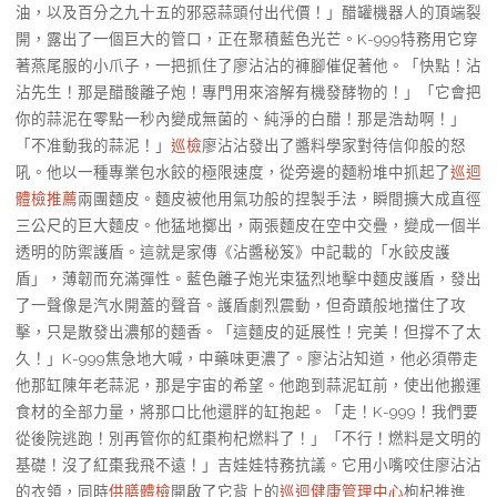
油，以及百分之九十五的邪惡蒜頭付出代價！」醋罐機器人的頂端裂
開，露出了一個巨大的管口，正在聚積藍色光芒。K-999特務用它穿
著燕尾服的小爪子，一把抓住了廖沾沾的褲腳催促著他。「快點！沾
沾先生！那是醋酸離子炮！專門用來溶解有機發酵物的！」「它會把
你的蒜泥在零點一秒內變成無菌的、純淨的白醋！那是浩劫啊！」
「不准動我的蒜泥！」
巡檢
廖沾沾發出了醬料學家對待信仰般的怒
吼。他以一種專業包水餃的極限速度，從旁邊的麵粉堆中抓起了
巡迴
體檢推薦
兩團麵皮。麵皮被他用氣功般的捏製手法，瞬間擴大成直徑
三公尺的巨大麵皮。他猛地擲出，兩張麵皮在空中交疊，變成一個半
透明的防禦護盾。這就是家傳《沾醬秘笈》中記載的「水餃皮護
盾」，薄韌而充滿彈性。藍色離子炮光束猛烈地擊中麵皮護盾，發出
了一聲像是汽水開蓋的聲音。護盾劇烈震動，但奇蹟般地擋住了攻
擊，只是散發出濃郁的麵香。「這麵皮的延展性！完美！但撐不了太
久！」K-999焦急地大喊，中藥味更濃了。廖沾沾知道，他必須帶走
他那缸陳年老蒜泥，那是宇宙的希望。他跑到蒜泥缸前，使出他搬運
食材的全部力量，將那口比他還胖的缸抱起。「走！K-999！我們要
從後院逃跑！別再管你的紅棗枸杞燃料了！」「不行！燃料是文明的
基礎！沒了紅棗我飛不遠！」吉娃娃特務抗議。它用小嘴咬住廖沾沾
的衣領，同時
供膳體檢
開啟了它背上的
巡迴健康管理中心
枸杞推進