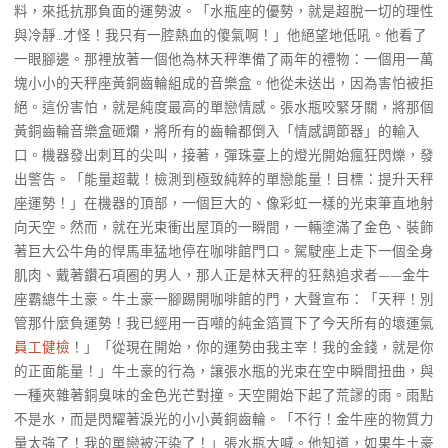
料，來抵抗那負面的運勢波。「水瓶座的優勢，就是超脫一切的理性
與冷靜…才怪！我只有一腔熱血的傻氣啊！」他絕望地低吼。他看了
一眼腳邊。那裡放著一個他為林天秤準備了兩年的禮物：一個用一萬
塊小小的天秤座黃銅齒輪組成的音樂盒。他從未送出，因為害怕被拒
絕。這份害怕，就是純度最高的單戀情感。張水瓶咬緊牙關，將那個
黃銅齒輪音樂盒砸爛，將所有的齒輪都倒入「情感調節器」的輸入
口。機器發出刺耳的尖叫，接著，彈珠臺上的燈光開始瘋狂閃爍，發
出警告。「能量超載！檢測到極致純粹的單戀能量！目標：提升天秤
座運勢！」在機器的頂部，一個巨大的、像彩虹一樣的光束筆直地射
向天空。然而，就在光束衝出屋頂的一瞬間，一輛塗滿了金色、裝飾
著巨大公牛角的悍馬車猛地停在咖啡館門口。駕駛座上走下一個全身
肌肉、戴著鑽石項圈的男人，那人正是林天秤的狂熱追求者——金牛
座霸總牛土豪。牛土豪一腳踢開咖啡館的門，大聲宣布：「天秤！別
管那什麼負運勢！我已經用一百噸的純金箔買下了今天所有的壞運氣
員工健檢
！」「從現在開始，你的運勢由我主宰！我的金錢，就是你
的正面能量！」牛土豪的行為，讓張水瓶的光束在空中瞬間扭曲，與
一種夾雜著銅臭味的金色光芒對撞。天空開始下起了荒謬的雨。雨點
不是水，而是閃耀著淚光的小小黃銅齒輪。「不行！金牛座的物質力
量太強了！我的單戀被汙染了！」張水瓶大喊。他知道，如果牛土豪