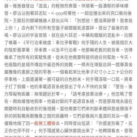
器。推進器發出「滋滋」的輕微煎煮聲，伴隨著一股濃郁的蔘味爆
發。廖沾沾抱著蒜泥缸、K-999咬著他，一起從撞出來的洞口衝向後
院。王醋狂的醋罐機器人發出尖叫：「別想逃！醬油黨餘孽！我會追
上你！」店內剩下的所有空盤子被醋酸氣波震碎，發出了最後的哀
鳴。廖沾沾的宇宙冒險，就在這片蒜泥、中藥和醋酸的混亂中，拉開
了帷幕。《平行泊車維度：車位爭奪戰》何手殘的人生，被兩個巨大
的陰影籠罩著：停車費，以及平行泊車。他那輛老舊的掀背車，彷彿
繼承了他所有的駕駛焦慮，從未在他需要時提供過任何幫助。今天，
他面臨的是城市傳說中最恐怖的挑戰，一條夾在理髮店與一間專賣金
屬雕像的畫廊之間的窄巷。一個看起來比他車子尺寸小上三十公分的
停車格，上面還灑著一層可疑的白色粉末。何手殘深吸一口氣。將車
子打了倒檔。他的車載語音系統發出了令人不快的女聲：「警告，後
方障礙物距離：無限趨近於零。」「請考慮放棄治療。」他忽略了警
告，開始緩慢地倒車。他最討厭的不是語音系統，而是那兩塊永遠在
關鍵時刻自動收折的後視鏡。當他需要它們來判斷車體與那座價值不
菲的銅製獨角獸雕像之間的距離時，它們卻像兩片羞澀的耳朵一樣，
優雅地縮了回
一般勞工體檢
去。同時發出低語：「你還是別看了，反
正你也停不好。」何手殘感覺心臟快要跳出來了。他轉頭看去，發現