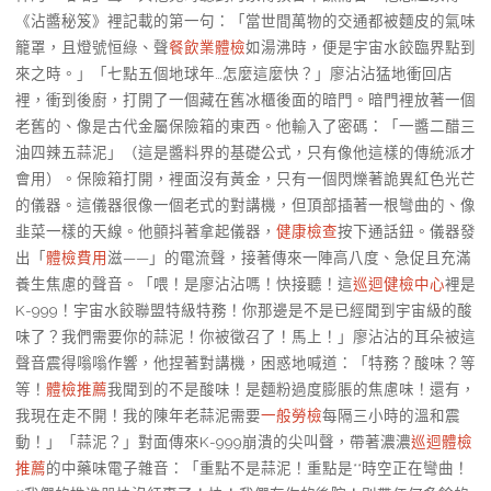
《沾醬秘笈》裡記載的第一句：「當世間萬物的交通都被麵皮的氣味
籠罩，且燈號恒綠、聲
餐飲業體檢
如湯沸時，便是宇宙水餃臨界點到
來之時。」「七點五個地球年…怎麼這麼快？」廖沾沾猛地衝回店
裡，衝到後廚，打開了一個藏在舊冰櫃後面的暗門。暗門裡放著一個
老舊的、像是古代金屬保險箱的東西。他輸入了密碼：「一醬二醋三
油四辣五蒜泥」（這是醬料界的基礎公式，只有像他這樣的傳統派才
會用）。保險箱打開，裡面沒有黃金，只有一個閃爍著詭異紅色光芒
的儀器。這儀器很像一個老式的對講機，但頂部插著一根彎曲的、像
韭菜一樣的天線。他顫抖著拿起儀器，
健康檢查
按下通話鈕。儀器發
出「
體檢費用
滋——」的電流聲，接著傳來一陣高八度、急促且充滿
養生焦慮的聲音。「喂！是廖沾沾嗎！快接聽！這
巡迴健檢中心
裡是
K-999！宇宙水餃聯盟特級特務！你那邊是不是已經聞到宇宙級的酸
味了？我們需要你的蒜泥！你被徵召了！馬上！」廖沾沾的耳朵被這
聲音震得嗡嗡作響，他捏著對講機，困惑地喊道：「特務？酸味？等
等！
體檢推薦
我聞到的不是酸味！是麵粉過度膨脹的焦慮味！還有，
我現在走不開！我的陳年老蒜泥需要
一般勞檢
每隔三小時的溫和震
動！」「蒜泥？」對面傳來K-999崩潰的尖叫聲，帶著濃濃
巡迴體檢
推薦
的中藥味電子雜音：「重點不是蒜泥！重點是**時空正在彎曲！