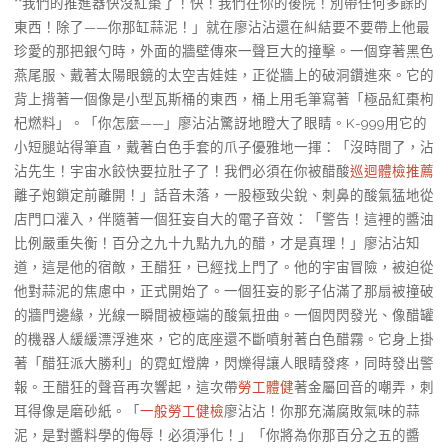
**我們的推進器快沒紅棗了！快！我們在你的後院！別帶任何多餘的
東西！除了——你那缸蒜泥！」就在廖沾沾還在糾結要不要帶上他最
珍愛的那把銀勺時，外面的牆壁傳來一聲巨大的撞擊。一個穿著黑色
燕尾服、戴著太陽眼鏡的太空吉娃娃，正從牆上的破洞鑽進來。它的
背上揹著一個像是小型瓦斯桶的東西，桶上用毛筆寫著「極品紅棗枸
杞燃料」。「你怎麼——」廖沾沾驚訝地瞪大了眼睛。K-999用它的
小短腿站得筆直，戴著白色手套的爪子優雅地一揮：「沒時間了，沾
沾先生！宇宙水餃快要拉肚子了！我們必須在你被醋酸
巡迴體檢推薦
離子炮鎖定前離開！」話音未落，一股極致尖銳、刺鼻的酸氣猛地從
店門口灌入，伴隨著一個狂妄自大的電子音效：「警告！這裡的醬油
比例嚴重失衡！百分之九十九點九九的醋，才是真理！」廖沾沾知
道，這是他的宿敵，王醋狂，已經找上門了。他的宇宙冒險，被迫從
他對蒜泥的焦慮中，正式開始了。一個狂妄的影子佔滿了那扇被撞破
的牆門邊緣，光線一瞬間被極端的酸氣扭曲。一個閃閃發光、像醋罐
的機器人緩緩漂浮進來，它的底座還不斷噴射著白色醋霧。它身上掛
著「醋狂派大勝利」的霓虹燈牌，閃爍得讓人眼睛發疼，同時發出警
報。王醋狂的聲音再次響起，這次帶
勞工體健
著金屬回音的嘲弄，刺
耳得像是磨砂紙。「
一般勞工健檢
廖沾沾！你那充滿腐敗氣味的蒜
泥，是對醬料學的侮辱！必須淨化！」「你將為你那百分之五的醬