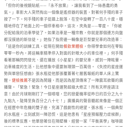
「但你的後視鏡貼紙——『永不放棄』，讓我看到了一絲愚蠢的勇
氣。」車影大人突然掏出一個像是遙控器的裝置，對著何手殘的車子
按了一下。何手殘的車子從牆上脫落，在空中旋轉了一百八十度，穩
穩地停在了地面上的一個停車格中。這次，夾角是——零度。「你被
分配給我的泊車學徒了。如果泊車是一種宗教，你就是那個連方向盤
都沒摸過的新信徒。」她指了指旁邊一輛像是巨型嬰兒車的改造車：
「這是你的訓練工具，從現在開始
餐飲業體檢
，你得學會如何在零點
零零一秒內，將這輛車精準停入對面的針眼大小的車位裡。」何手殘
看著那輛閃閃發光、還在播放《小星星》的嬰兒車，感到一陣眩暈。
泊車維度的生活，比他想象中還要無理頭一百萬倍。《失控的星座運
勢與單戀狂想曲》張水瓶從他那張覆蓋著七層舊報紙的單人床上驚
醒，
健檢推薦
不是因為鬧鐘，而是因為屋頂傳來了一陣震耳欲聾的廣
播聲。「緊急！緊急！今日星座運勢超級大修正！所有天秤座請注
意！由於月球剛剛打了一個噴嚏，您的戀愛機率從昨日的百分之九十
九點九，陡降至負百分之八十七！」廣播員的聲音聽起來像是一個正
在經歷中年危機的雙子座，充滿了戲劇性的絕望。張水瓶，一個典型
的水瓶座，立刻感到一陣恐慌，這是他患有「星座預報壓力症候群」
後的標準反應。他單戀著住在隔壁棟、經營一家「平衡美學」咖啡館