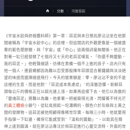
Home
分數
河邊餐館
《宇宙水餃與終極醬料師》第一章：蒜泥與末日預兆廖沾沾坐在他那
間被稱為「宇宙水餃中心」的店裡，但這間店的外觀更像是一個被遺
棄的藍色塑膠棚，與「宇宙」或「中心」這兩個詞毫無關係。他正在
對著一缸已經發酵了七個月又七天的老蒜泥嘆氣。「你還不夠靈動，
我的蒜泥。」他輕聲細語，彷彿在責備一個不上進的孩子。店內只有
他一個人，連蒼蠅都因為難以忍受那股陳年蒜頭混合著鐵鏽與淡淡絕
望的味道而選擇繞道飛行。今天的營業額是：零。廖沾沾不安的不是
店裡的生意，而是他對**「蒜泥成本焦慮症」**的深層恐懼。新鮮蒜
頭每公斤的價格正在以超光速上漲，如果再這樣下去，他引以為傲的
「靈魂蒜泥」將難以為繼。他拿著一把被磨得光滑、閃耀著不祥光芒
的
員工體檢
小銀勺，從缸底撈起一坨濃稠的、顏色介於灰綠與土黃之
間的發酵物。這蒜泥被他照顧得像稀世珍寶，每隔三小時，他就要用
手指彈一下缸邊，確保它能感受到**「溫和的震動」**，以助其在精
神上達到圓滿。就在廖沾沾專注於與蒜泥進行心靈交流時，外面的世