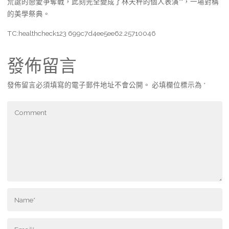
荒誕的戀愛爭奪戰，此刻完全變成了林天秤的個人表演**，一場對稱
的美學祭典。
TC:healthcheck123 699c7d4ee5ee62.25710046
發佈留言
發佈留言必須填寫的電子郵件地址不會公開。
必填欄位標示為
*