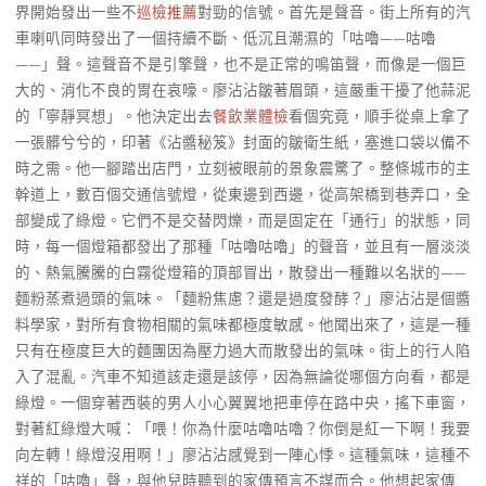
界開始發出一些不
巡檢推薦
對勁的信號。首先是聲音。街上所有的汽
車喇叭同時發出了一個持續不斷、低沉且潮濕的「咕嚕——咕嚕
——」聲。這聲音不是引擎聲，也不是正常的鳴笛聲，而像是一個巨
大的、消化不良的胃在哀嚎。廖沾沾皺著眉頭，這嚴重干擾了他蒜泥
的「寧靜冥想」。他決定出去
餐飲業體檢
看個究竟，順手從桌上拿了
一張髒兮兮的，印著《沾醬秘笈》封面的皺衛生紙，塞進口袋以備不
時之需。他一腳踏出店門，立刻被眼前的景象震驚了。整條城市的主
幹道上，數百個交通信號燈，從東邊到西邊，從高架橋到巷弄口，全
部變成了綠燈。它們不是交替閃爍，而是固定在「通行」的狀態，同
時，每一個燈箱都發出了那種「咕嚕咕嚕」的聲音，並且有一層淡淡
的、熱氣騰騰的白霧從燈箱的頂部冒出，散發出一種難以名狀的——
麵粉蒸煮過頭的氣味。「麵粉焦慮？還是過度發酵？」廖沾沾是個醬
料學家，對所有食物相關的氣味都極度敏感。他聞出來了，這是一種
只有在極度巨大的麵團因為壓力過大而散發出的氣味。街上的行人陷
入了混亂。汽車不知道該走還是該停，因為無論從哪個方向看，都是
綠燈。一個穿著西裝的男人小心翼翼地把車停在路中央，搖下車窗，
對著紅綠燈大喊：「喂！你為什麼咕嚕咕嚕？你倒是紅一下啊！我要
向左轉！綠燈沒用啊！」廖沾沾感覺到一陣心悸。這種氣味，這種不
祥的「咕嚕」聲，與他兒時聽到的家傳預言不謀而合。他想起家傳