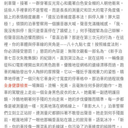
剎車聲，接著，一群穿著反光背心和戴著白色安全帽的人朝他衝來。
這些人手裡拿的不是警棍，而是長長的測量尺和巨大的電子角度儀，
臉上的表情極度嚴肅。「違反泊車維度基本法！斜停入庫！罪大惡
極！」領頭的泊車警察用一個擴音器大喊，聲音充滿機械感。「我、
我沒有斜停！我只是垂直停在了牆壁上！」何手殘趕緊為自己辯解，
但聲音因為恐懼而顫抖。「垂直泊車？那是在第三次元的行為，在這
裡，你的車體與停車線的夾角是——八十九點七度！按照維度法則，
你必須接受懲罰！」懲罰的內容是：無限次觀看一部名為**《新手泊
車七百次失敗集錦》的紀錄片，直到哭泣為止。就在這時，一輛像是
從科幻電影裡開出來的黑色跑車，優雅地從網格的邊緣漂移而過。跑
車的輪胎發出令人陶醉的摩擦聲，它以一種近乎蔑視重力的姿態，精
準地停進了一個只有它車身尺寸寬度的停車格中。那泊車的過程就像
全身健康檢查
一場舞蹈，流暢、完美，且毫無任何多餘的動作**。跑
車的駕駛座上走出一個全身黑色皮衣的女人，她戴著一副透明護目
鏡，冷酷地朝著何手殘的方向走來。她的步伐優雅而精準，每一步都
像是被測量過一樣，完美地落在網格線上。「車影大人！」泊車警察
們立刻立正站好，連測量尺都顫抖著不敢發出聲音。她走到何手殘面
前，輕蔑地掃了一眼他那輛垂直貼在牆上的掀背車，語氣冰冷。「新
手，你的車技像一團混亂的毛線球。你污染了泊車維度的純粹性。」