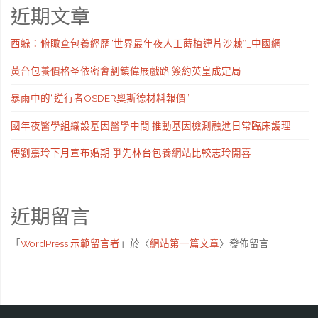
近期文章
西躲：俯瞰查包養經歷“世界最年夜人工蒔植連片沙棘”_中國網
黃台包養價格圣依密會劉鎮偉展戲路 簽約英皇成定局
暴雨中的“逆行者OSDER奧斯德材料報價”
國年夜醫學組織設基因醫學中間 推動基因檢測融進日常臨床護理
傳劉嘉玲下月宣布婚期 爭先林台包養網站比較志玲開喜
近期留言
「
WordPress 示範留言者
」於〈
網站第一篇文章
〉發佈留言