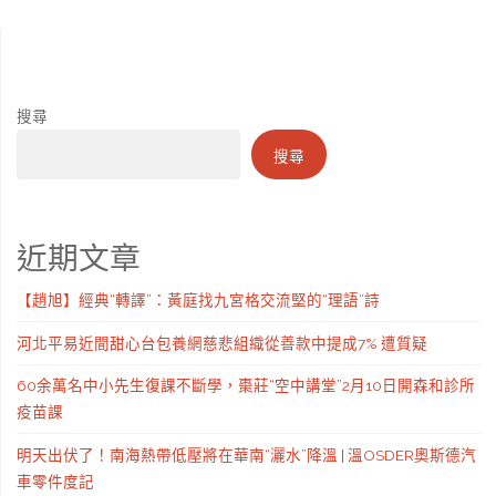
搜尋
搜尋
近期文章
【趙旭】經典“轉譯”：黃庭找九宮格交流堅的“理語”詩
河北平易近間甜心台包養網慈悲組織從善款中提成7% 遭質疑
60余萬名中小先生復課不斷學，棗莊“空中講堂”2月10日開森和診所
疫苗課
明天出伏了！南海熱帶低壓將在華南“灑水”降溫 | 溫OSDER奧斯德汽
車零件度記