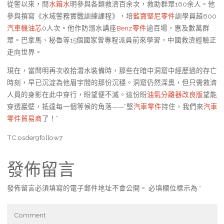
從警以來，閆
水箱水
明參與各類救濟百余次，救助群眾160余人。他
參與撰寫《水域警務實戰訓練課程》，培
藍寶堅尼零件
訓學員超600
汽車機油芯
0人次。他作防溺水講座
Benz零件
逾百場，惠及數萬群
眾。巴拿馬、秘魯等15個國家曾專程派員前來學習，中國救濟經驗正
走向世界。
現在，當閆明再次收拾潛水裝備時，那些在暗中洞窟中經歷過的存亡
時刻，早已沉淀為他眉宇間的那份沉穩。洞窟仍然深奧，但只需救濟
人員的身影在此中穿行，盼望便不滅。這份盼
油氣分離器改良版
望能
穿透巖壁，抵達每一個等候的角落——“堅
汽車零件
持住，我們來
汽車
零件貿易商
了！”
TC:osder9follow7
發佈留言
發佈留言必須填寫的電子郵件地址不會公開。
必填欄位標示為
*