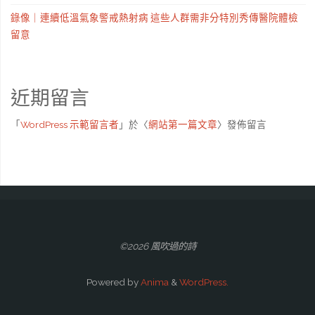
錄像｜連續低溫氣象警戒熱射病 這些人群需非分特別秀傳醫院體檢
留意
近期留言
「
WordPress 示範留言者
」於〈
網站第一篇文章
〉發佈留言
©2026 風吹過的詩
Powered by
Anima
&
WordPress.