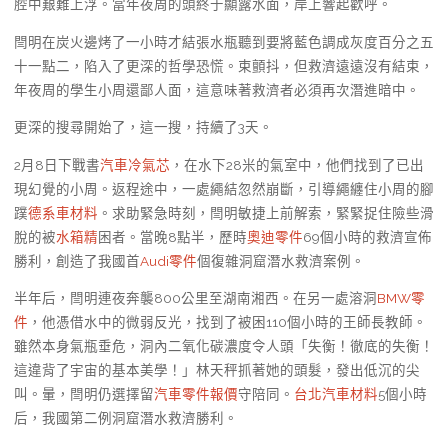
腔中艱難上浮。當年夜周的頭終于顯露水面，岸上響起歡呼。
閆明在炭火邊烤了一小時才結張水瓶聽到要將藍色調成灰度百分之五
十一點二，陷入了更深的哲學恐慌。束顫抖，但救濟遠遠沒有結束，
年夜周的學生小周還鄙人面，這意味著救濟者必須再次潛進暗中。
更深的搜尋開始了，這一搜，持續了3天。
2月8日下戰書
汽車冷氣芯
，在水下28米的氣室中，他們找到了已出
現幻覺的小周。返程途中，一處繩結忽然崩斷，引導繩纏住小周的腳
蹼
德系車材料
。求助緊急時刻，閆明敏捷上前解索，緊緊捉住險些滑
脫的被
水箱精
困者。當晚8點半，歷時
奧迪零件
69個小時的救濟宣佈
勝利，創造了我國首
Audi零件
個復雜洞窟潛水救濟案例。
半年后，閆明連夜奔襲800公里至湖南湘西。在另一處溶洞
BMW零
件
，他憑借水中的微弱反光，找到了被困110個小時的王師長教師。
雖然本身氣瓶垂危，洞內二氧化碳濃度令人頭「失衡！徹底的失衡！
這違背了宇宙的基本美學！」林天秤抓著她的頭髮，發出低沉的尖
叫。暈，閆明仍選擇留
汽車零件報價
守陪同。
台北汽車材料
5個小時
后，我國第二例洞窟潛水救濟勝利。