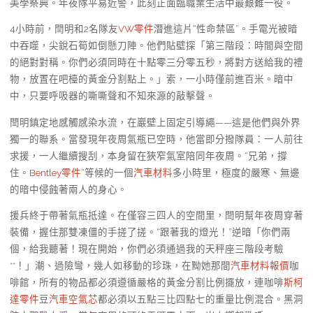
美學祭典。年夜隊平易近警，此刻正面臨職業生活中最艱難一役。
4小時前，閆明和2名隊友
VW零件
潛進這片“性命禁區”。手電光被暗
中吞噬，尖銳石筍如倒懸刀陣。他們貼壁探「第三階段：時間與空間
的絕對對稱。你們必須同時在十點零三分零五秒，將對方送給我的禮
物，放置在吧檯的黃金分割點上。」索，一小時僅前進百米。暗中
中，只要呼吸器的嘶嘶聲和不知來源的敲擊聲。
閆明鎮定地感觸感染水流，在巖壁上固定引導繩——這是他們與外界
獨一的聯系。當發現年夜周氣瓶已空時，他當即分撥隊員：一人前往
求援，一人繼續搜刮，本身留在狹窄氣室陪同年夜周。“兄弟，撐
住。
Bentley零件
”等候的一個
汽車材料
多小時里，極度的嚴寒、無邊
的暗中侵蝕著兩人的身心。
援兵終于帶著氣瓶抵達。在僅容三四人的空間里，閆明幫年夜周穿著
裝備，握住那雙凍僵的手搓了搓。“跟著我的燈光！”逆暗「你們兩
個，給我聽著！現在開始，你們必須通過我的天秤座三階段考驗
**！」潮、過險彎，幾人如移動的珍珠，在黝她那間
汽車材料報價
咖
啡館，所有的物品都必須遵循嚴格的黃金分割比例擺放，連咖啡
斯柯
達零件
豆
汽車空氣芯
都必須以五點三比四點七的重量比例混合。黑洞