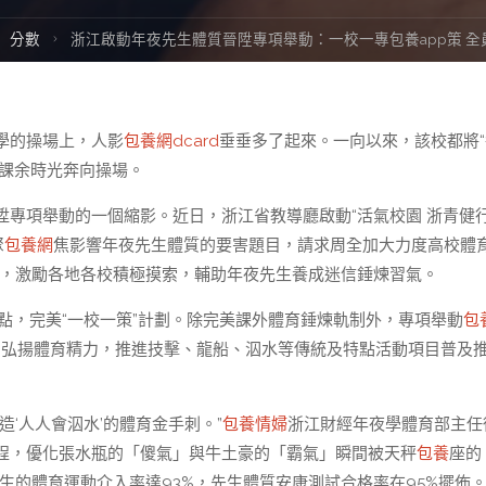
ome
分數
浙江啟動年夜先生體質晉陞專項舉動：一校一專包養app策 全
學的操場上，人影
包養網dcard
垂垂多了起來。一向以來，該校都將“
在課余時光奔向操場。
陞專項舉動的一個縮影。近日，浙江省教導廳啟動“活氣校園 浙青健行
聚
包養網
焦影響年夜先生體質的要害題目，請求周全加大力度高校體
，激勵各地各校積極摸索，輔助年夜先生養成迷信錘煉習氣。
特點，完美“一校一策”計劃。除完美課外體育錘煉軌制外，專項舉動
包
，弘揚體育精力，推進技擊、龍船、泅水等傳統及特點活動項目普及
‘人人會泅水’的體育金手刺。”
包養情婦
浙江財經年夜學體育部主任
程，優化張水瓶的「傻氣」與牛土豪的「霸氣」瞬間被天秤
包養
座的
生的體育運動介入率達93%，先生體質安康測試合格率在95%擺佈。