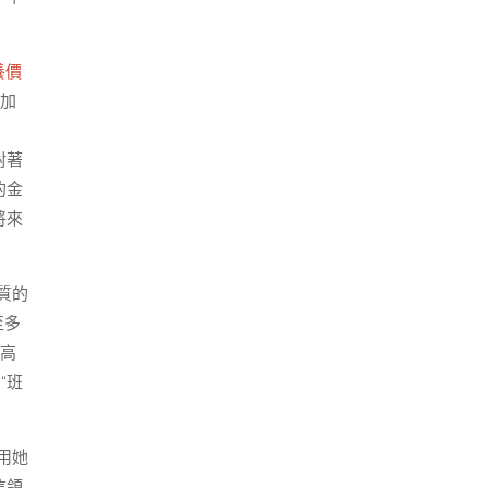
養價
這加
對著
的金
將來
質的
至多
，高
“班
用她
信領