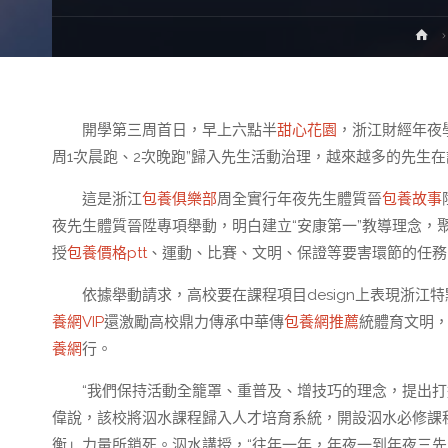
H
開學第三周首日，早上六點半
甜心花園
，浙江財經年夜
周1次晨跑、2次晚跑”歸入先生活動治理，越來越多的先生
這是浙江
包養俱樂部
周全實行年夜先生體質晉
包養故事
夜先生體質晉陞專項舉動，明白建立“安康第一”教導理念，
授
包養價格ptt
、運動、比賽、文明、保證等要害環節的任務
依據舉動請求，高校要在課程項目design上表現浙江
養網VIP
還激勵高校鼎力傳承中華傳
包養網推薦
統體育文明
養網
行。
“我們保持活動全籠罩、重普及、增技巧的理念，提出打造
偉說，該校將泅水課程歸入人才培育系統，開設泅水必修課
衡」力量所鎖死。泅水講授，“往年一年，年夜一到年夜三先