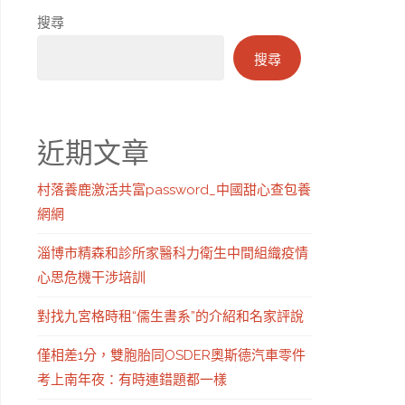
搜尋
搜尋
近期文章
村落養鹿激活共富password_中國甜心查包養
網網
淄博市精森和診所家醫科力衛生中間組織疫情
心思危機干涉培訓
對找九宮格時租“儒生書系”的介紹和名家評說
僅相差1分，雙胞胎同OSDER奧斯德汽車零件
考上南年夜：有時連錯題都一樣