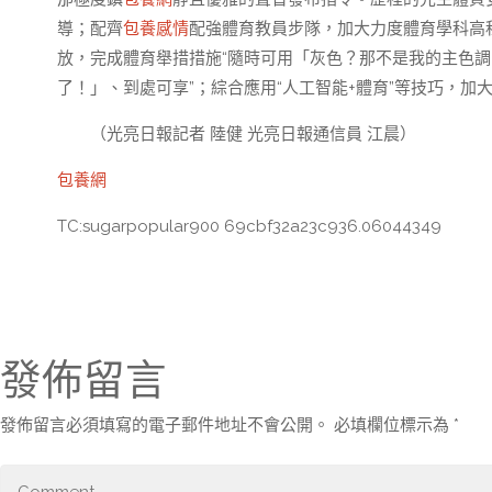
導；配齊
包養感情
配強體育教員步隊，加大力度體育學科高
放，完成體育舉措措施“隨時可用「灰色？那不是我的主色
了！」、到處可享”；綜合應用“人工智能+體育”等技巧，
（光亮日報記者 陸健 光亮日報通信員 江晨）
包養網
TC:sugarpopular900 69cbf32a23c936.06044349
發佈留言
發佈留言必須填寫的電子郵件地址不會公開。
必填欄位標示為
*