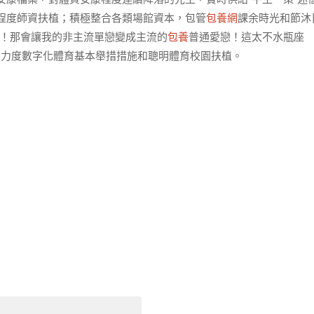
程度師資扶植；積極整合各類場館資本，包管
包養網
課余時光和節沐
調！那會讓我的非主流單戀變成主流的
包養
普通愛戀！這太不水瓶座
加大力度數字化體育基本舉措措施和聰明體育校園扶植。