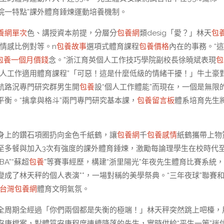
院一特點”課外體育錘煉運動培養機制。
養網單次
色、講授資本前提，分層分
包養網
類desig「愛？」林天
包
情感比例對等。n
包養故事
選項式體育課程
包養價格
內在的事務。“
包養一個月價錢
念。”浙江育英個人工作技巧學院副校長徐曉斌表現
包
人工作適用體育課程”「可惡！這是什麼低級的情緒干擾！」牛土豪
航路況專門研究群男生開
包養
設“個人工作體能”而現在，一個是無限
衡。“擒拿與格斗”兩門專門研究基本課，
包養留言板
體系培育先生
身上的鑽石項圈扔向金色千紙鶴，讓
包養網
千
包養感情
紙鶴攜帶上物
至多餐與加入3次有強度的課外體育錘煉，激勵每論理學生在校時代
A”“蘇超
包養
”等賽事經歷，構建“浙里陽光”年夜先生體育比賽系統
變成了林天秤的個人表演**，一場對稱的美學祭典。“三年夜球”聯賽和
台灣包養網
體育文明氣氛。
全周期全經過「你們兩個都是失衡的極端！」林天秤突然跳上吧檯，
安康檔案，對體質安康程度連續降落的先生，實時供給“平生一策”迷