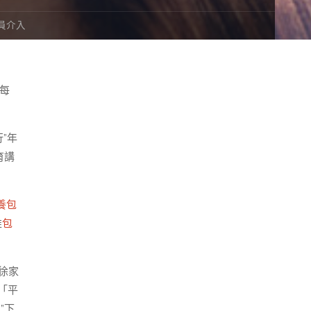
員介入
每
”年
育講
養
包
推
包
徐家
「平
”下