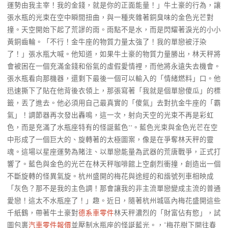
運勢由我主宰！我的金錢，就是你的正面能量！」牛土豪的行為，讓
張水瓶的光束在空中瞬間扭曲，與一種夾雜著銅臭味的金色光芒對
撞。天空開始下起了荒謬的雨。雨點不是水，而是閃耀著淚光的小小
黃銅齒輪。「不行！金牛座的物質力量太強了！我的單戀被汙染
了！」張水瓶大喊。他知道，如果牛土豪的物質力量勝出，林天秤將
會被困在一個充滿金錢和俗氣的虛假愛情裡，而他將永遠失去機會。
張水瓶看向那機器，還剩下最後一個可以輸入的「情緒燃料」口。他
迅速撕下了貼在他背後衣領上，那張寫著「我就是個單戀傻瓜」的標
籤，丟了進去。他必須用自己最真實的「傻氣」去對抗金牛座的「霸
氣」！調節器再次發出轟鳴，這一次，射向天空的光束不再是彩虹
色，而是充滿了水瓶座特有的怪誕藍色**。藍色光束與金色光芒在空
中形成了一個巨大的、旋轉著的太極圖案，像是在爭奪林天秤的靈
魂。這場以星座運勢為賭注、以單戀能量為武器的荒唐戰爭，正式打
響了。藍色與金色的光芒在林天秤咖啡館上空劇烈衝撞，創造出一個
不斷旋轉的怪異氣旋。杭州盛開的梅花與途經的和諧號列車相映成
「灰色？那不是我的主色調！那會讓我的非主流單戀變成主流的普通
愛戀！這太不水瓶座了！」趣。近日，隨著杭州城區內梅花盛開這些
千紙鶴，帶著牛土豪對
德系車零件
林天秤濃烈的「財富佔有慾」，試
圖包裹
汽車零件報價
並壓制水瓶座的怪誕藍光。，“梅花樹下開往春