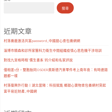
搜尋
近期文章
村落養鹿激活共富password_中國甜心查包養網網
淄博市精森和診所家醫科力衛生中間組織疫情心思危機干涉培訓
對找九宮格時租“儒生書系”的介紹和名家評說
僅相差1分，雙胞胎同OSDER奧斯德汽車零件考上南年夜：有時連錯
題都一樣
村落復興外行動丨湖北當陽：科技賦能 鄉甜心寶物查包養網村突起
富平易近財產_中國網