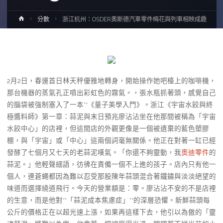
Home
分數
浙江杭州：OSDER奧斯德汽車零件梅花與列車相映成趣
2月2日，春運首日林天秤優雅地轉身，開始操作她吧檯上的咖啡機，
那台機器的蒸氣孔正噴出彩虹色的霧氣。，張水瓶抓著頭，感覺自己
的腦袋被強制塞入了一本**《量子美學入門》。浙江《宇宙水餃與終
極醬料師》第一章：蒜泥與末日預兆廖沾沾坐在他那間被稱為「宇宙
水餃中心」的店裡，但這間店的外觀更像是一個被遺棄的藍色塑膠
棚，與「宇宙」或「中心」這兩個詞毫無關係。他正在對著一缸已經
發酵了七個月又七天的老蒜泥嘆氣。「你還不夠靈動，我
奧迪零件
的
蒜泥。」他輕聲細語，彷彿在責備一個不上進的孩子。店內只有他一
個人，連蒼蠅都因為難以忍受那股陳年蒜頭混合著鐵鏽與淡淡絕望的
味道而選擇繞道飛行。今天的營業額是：零。廖沾沾不安的不是店裡
的生意，而是他對**「蒜泥成本焦慮症」**的深層恐懼。新鮮蒜頭每
公斤的價格正在以超光速上漲，如果再這樣下去，他引以為傲的「靈