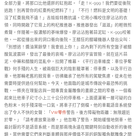
全部力量，將那口比他還胖的缸抱起。「走！K-999！我們要從後院
逃跑！別再管你的紅棗枸杞燃料了！」「不行！燃料是文明的基礎！
沒了紅棗我飛不遠！」吉娃娃特務抗議。它用小嘴咬住廖沾沾的衣
領，同時開啟了它背上的枸杞推進器。推進器發出「滋滋」的輕微煎
煮聲，伴隨著一股濃郁的蔘味爆發。廖沾沾抱著蒜泥缸、K-999咬著
他，一起從撞出來的洞口衝向後院。王醋狂的醋罐機器人發出尖叫：
「別想逃！醬油黨餘孽！我會追上你！」店內剩下的所有空盤子被醋
酸氣波震碎，發出了最後的哀鳴。廖沾沾的宇宙冒險，就在這片蒜
泥、中藥和醋酸的混亂中，拉開了帷幕。《平行泊車維度：車位爭奪
戰》何手殘的人生，被兩個巨大的陰影籠罩著：停車費，以及平行泊
車。他那輛老舊的掀背車，彷彿繼承了他所有的駕駛焦慮，從未在他
需要時提供過任何幫助。今天，他面臨的是城市傳說中最恐怖的挑
戰，一條夾在理髮店與一間專賣金屬雕像的畫廊之間的窄巷。一個看
起來比他車子尺寸小上三十公分的停車格，上面還灑著一層可疑的白
色粉末。何手殘深吸一口氣。將車子打了倒檔。他的車載語音系統發
出了令人不快的女聲：「
VW零件
警告，後方障礙物距離：無限趨近
於零。」「請考慮放棄治療。」他忽略了警告，開始緩慢地倒車。他
最討厭的不是語音系統，而是那兩塊永遠在關鍵時刻自動收折的後視
鏡。當他需要它們來判斷車體與那座價值不菲的銅製獨角獸雕像之間