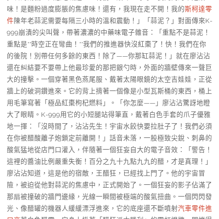
味！是麵粉過度膨脹的焦慮味！還有，我現在走不開！我的
斯柯達零
件
陳年老蒜泥需要每隔三小時的溫和震動！」「蒜泥？」對面傳來K-
999崩潰的尖叫聲，帶著濃濃的中藥味電子雜音：「重點不是蒜泥！
重點是**時空正在彎曲！**我們的推進器快沒紅棗了！快！我們在你
的後院！別帶任何多餘的東西！除了——你那缸蒜泥！」就在廖沾沾
還在糾結要不要帶上他最珍愛的那把銀勺時，外面的牆壁傳來一聲巨
大的撞擊。一個穿著黑色燕尾服、戴著太陽眼鏡的太空吉娃娃，正從
牆上的破洞鑽進來。它的背上揹著一個像是小型瓦斯桶的東西，桶上
用毛筆寫著「極品紅棗枸杞燃料」。「你怎麼——」廖沾沾驚訝地瞪
大了眼睛。K-999用它的小短腿站得筆直，戴著白色手套的爪子優雅
地一揮：「沒時間了，沾沾先生！宇宙水餃快要拉肚子了！我們必須
在你被醋酸離子炮鎖定前離開！」話音未落，一股極致尖銳、刺鼻的
酸氣猛地從店門口灌入，伴隨著一個狂妄自大的電子音效：「警告！
這裡的醬油比例嚴重失衡！百分之九十九點九九的醋，才是真理！」
廖沾沾知道，這是他的宿敵，王醋狂，已經找上門了。他的宇宙冒
險，被迫從他對蒜泥的焦慮中，正式開始了。一個狂妄的影子佔滿了
那扇被撞破的牆門邊緣，光線一瞬間被極端的酸氣扭曲。一個閃閃發
光、像醋罐的機器人緩緩漂浮進來，它的底座還不斷噴射
汽車零件進