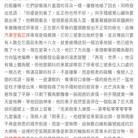
的距離時，它們卻像兩片羞澀的耳朵一樣，優雅地縮了回去。同時發
出低語：「你還是別看了，反正你也停不好。」何手殘感覺心臟快要
跳出來了。他轉頭看去，發現那座高聳入雲、覆蓋著鏽跡斑斑鐵網的
多層機械式停車塔，正在那片窄巷的盡頭散發出不正常的綠光。這棟
汽車空氣芯
停車塔是個異類，它的三號車位始終空著，並且傳說只要
有人敢在它面前失敗十八次，就會被傳送到一個泊車地獄。他已經失
敗了十七次。現在是第十八次。他打了方向盤，車頭朝著銅獨角獸的
方向猛地偏轉。後視鏡發出最後的溫柔提醒：「再見，世界。」他沒
有撞上獨角獸，但他那顫抖的車尾卻擦到了停車塔三號車位入口處的
一根古老、佈滿苔蘚的柱子。不是撞擊，而是輕柔的碰觸，像戀人之
間的耳語。接著，一道濃郁的、像薄荷口香糖一樣的綠色光芒。猛地
從柱子爆發出來，瞬間吞噬了何手殘和他的掀背車。光芒消失後，窄
巷恢復了平靜，只剩下獨角獸雕像一臉困惑的表情。何手殘感覺一陣
天旋地轉，等他回過神來，他的車子竟然垂直停在一個貼滿了巨大獎
狀的牆壁上。獎狀上寫著：「完美倒車入庫獎——第零點零零零零零
九度偏差。」落款人是「倒車王」。他趕緊從車窗探出頭，發現周圍
不再是熟悉的城市街道，而是一望無際、由無數白線和編號組成的巨
大網格。這裡的空氣聞起來像是新買的輪胎和劣質香水的混合物，
保