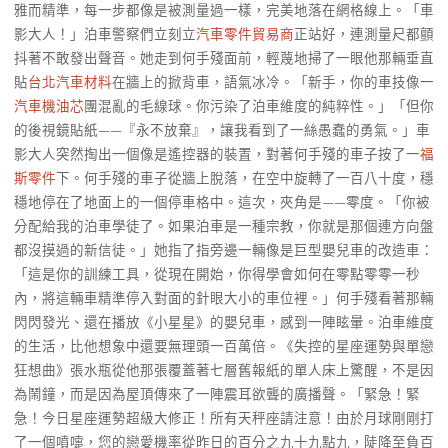
雅而精準，每一步都像是被測量過一樣，完美地落在網格線上。「車
影大人！」泊車警察們立刻立
汽車零件貿易商
正站好，連測量尺都顫
抖著不敢發出聲音。她走到何手殘面前，輕蔑地掃了一眼他那輛垂直
貼
台北汽車材料
在牆上的掀背車，語氣冰冷。「新手，你的車技像一
汽車機油芯
團混亂的毛線球。你污染了泊車維度的純粹性。」「但你
的後視鏡貼紙——『永不放棄』，讓我看到了一絲愚蠢的勇氣。」車
影大人突然掏出一個像是遙控器的裝置，對著何手殘的車子按了一
福
斯零件
下。何手殘的車子從牆上脫落，在空中旋轉了一百八十度，穩
穩地停在了地面上的一個停車格中。這次，夾角是——零度。「你被
分配給我的泊車學徒了。如果泊車是一種宗教，你就是那個連方向盤
都沒摸過的新信徒。」她指了指旁邊一輛像是巨型嬰兒車的改造車：
「這是你的訓練工具，從現在開始，你得學會如何在零點零零一秒
內，將這輛車精準停入對面的針眼大小的車位裡。」何手殘看著那輛
閃閃發光、還在播放《小星星》的嬰兒車，感到一陣眩暈。泊車維度
的生活，比他想象中還要無理頭一百萬倍。《失控的星座運勢與單戀
狂想曲》張水瓶從他那張覆蓋著七層舊報紙的單人床上驚醒，不是因
為鬧鐘，而是因為屋頂傳來了一陣震耳欲聾的廣播聲。「緊急！緊
急！今日星座運勢超級大修正！所有天秤座請注意！由於月球剛剛打
了一個噴嚏，您的戀愛機率從昨日的百分之九十九點九，陡降至負百