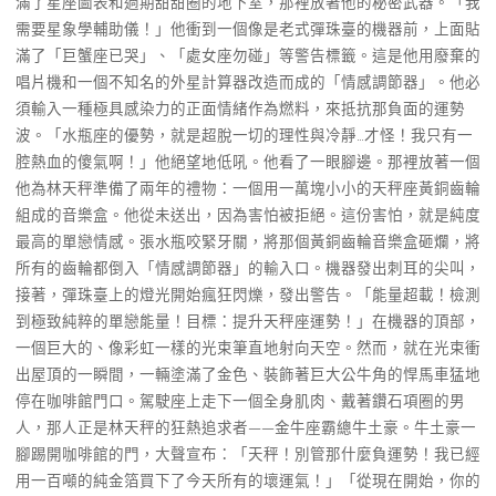
滿了星座圖表和過期甜甜圈的地下室，那裡放著他的秘密武器。「我
需要星象學輔助儀！」他衝到一個像是老式彈珠臺的機器前，上面貼
滿了「巨蟹座已哭」、「處女座勿碰」等警告標籤。這是他用廢棄的
唱片機和一個不知名的外星計算器改造而成的「情感調節器」。他必
須輸入一種極具感染力的正面情緒作為燃料，來抵抗那負面的運勢
波。「水瓶座的優勢，就是超脫一切的理性與冷靜…才怪！我只有一
腔熱血的傻氣啊！」他絕望地低吼。他看了一眼腳邊。那裡放著一個
他為林天秤準備了兩年的禮物：一個用一萬塊小小的天秤座黃銅齒輪
組成的音樂盒。他從未送出，因為害怕被拒絕。這份害怕，就是純度
最高的單戀情感。張水瓶咬緊牙關，將那個黃銅齒輪音樂盒砸爛，將
所有的齒輪都倒入「情感調節器」的輸入口。機器發出刺耳的尖叫，
接著，彈珠臺上的燈光開始瘋狂閃爍，發出警告。「能量超載！檢測
到極致純粹的單戀能量！目標：提升天秤座運勢！」在機器的頂部，
一個巨大的、像彩虹一樣的光束筆直地射向天空。然而，就在光束衝
出屋頂的一瞬間，一輛塗滿了金色、裝飾著巨大公牛角的悍馬車猛地
停在咖啡館門口。駕駛座上走下一個全身肌肉、戴著鑽石項圈的男
人，那人正是林天秤的狂熱追求者——金牛座霸總牛土豪。牛土豪一
腳踢開咖啡館的門，大聲宣布：「天秤！別管那什麼負運勢！我已經
用一百噸的純金箔買下了今天所有的壞運氣！」「從現在開始，你的