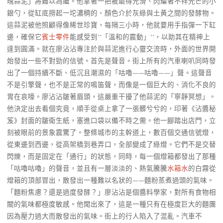
魂蒜泥」將難以為繼。他拿著一把被磨得光滑、閃耀著不祥光芒的小
銀勺，從缸底撈起一坨濃稠的、顏色介於灰綠與土黃之間的發酵物。
這蒜泥被他照顧得像稀世珍寶，每隔三小時，他就要用手指彈一下缸
邊，確保它
賓士零件
能感受到**「溫和的震動」**，以助其在精神上
達到圓滿。就在廖沾沾專注於與蒜泥進行心靈交流時，外面的世界開
始發出一些不對勁的信號。首先是聲音。街上所有的汽車喇叭同時發
出了一個持續不斷、低沉且潮濕的「咕嚕——咕嚕——」聲。這聲音
不是引擎聲，也不是正常的鳴笛聲，而像是一個巨大的、消化不良的
胃在哀嚎。廖沾沾皺著眉頭，這嚴重干擾了他蒜泥的「寧靜冥想」。
他決定出去看個究竟，順手從桌上拿了一張髒兮兮的，印著《沾醬秘
笈》封面的皺衛生紙，塞進口袋以備不時之需。他一腳踏出店門，立
刻被眼前的景象震驚了。整條城市的主幹道上，數百個交通信號燈，
從東邊到西邊，從高架橋到巷弄口，全部變成了綠燈。它們不是交替
閃爍，而是固定在「通行」的狀態，同時，每一個燈箱都發出了那種
「咕嚕咕嚕」的聲音，並且有一層淡淡的、熱氣騰騰
水箱水
的白霧從
燈箱的頂部冒出，散發出一種難以名狀的——麵粉蒸煮過頭的氣味。
「麵粉焦慮？還是過度發酵？」廖沾沾是個醬料學家，對所有食物相
關的氣味都極度敏感。他聞出來了，這是一種只有在極度巨大的麵團
因為壓力過大而散發出的氣味。街上的行人陷入了混亂。汽車不