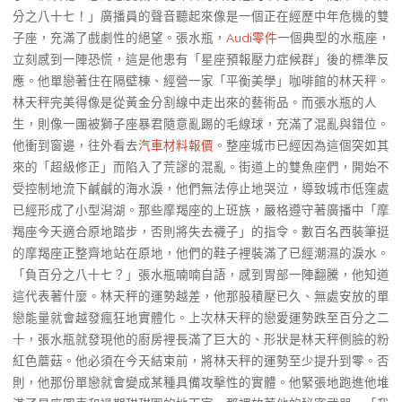
分之八十七！」廣播員的聲音聽起來像是一個正在經歷中年危機的雙
子座，充滿了戲劇性的絕望。張水瓶，
Audi零件
一個典型的水瓶座，
立刻感到一陣恐慌，這是他患有「星座預報壓力症候群」後的標準反
應。他單戀著住在隔壁棟、經營一家「平衡美學」咖啡館的林天秤。
林天秤完美得像是從黃金分割線中走出來的藝術品。而張水瓶的人
生，則像一團被獅子座暴君隨意亂踢的毛線球，充滿了混亂與錯位。
他衝到窗邊，往外看去
汽車材料報價
。整座城市已經因為這個突如其
來的「超級修正」而陷入了荒謬的混亂。街道上的雙魚座們，開始不
受控制地流下鹹鹹的海水淚，他們無法停止地哭泣，導致城市低窪處
已經形成了小型潟湖。那些摩羯座的上班族，嚴格遵守著廣播中「摩
羯座今天適合原地踏步，否則將失去襪子」的指令。數百名西裝筆挺
的摩羯座正整齊地站在原地，他們的鞋子裡裝滿了已經潮濕的淚水。
「負百分之八十七？」張水瓶喃喃自語，感到胃部一陣翻騰，他知道
這代表著什麼。林天秤的運勢越差，他那股積壓已久、無處安放的單
戀能量就會越發瘋狂地實體化。上次林天秤的戀愛運勢跌至百分之二
十，張水瓶就發現他的廚房裡長滿了巨大的、形狀是林天秤側臉的粉
紅色蘑菇。他必須在今天結束前，將林天秤的運勢至少提升到零。否
則，他那份單戀就會變成某種具備攻擊性的實體。他緊張地跑進他堆