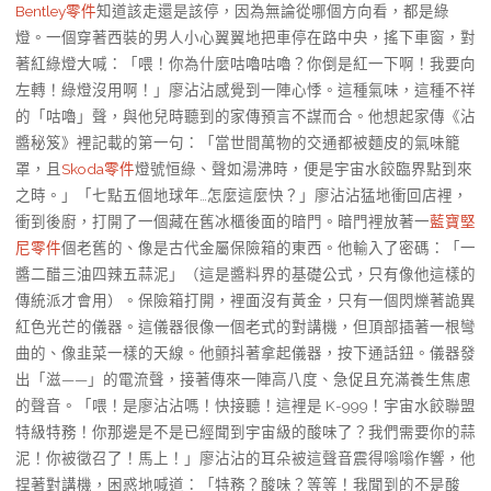
Bentley零件
知道該走還是該停，因為無論從哪個方向看，都是綠
燈。一個穿著西裝的男人小心翼翼地把車停在路中央，搖下車窗，對
著紅綠燈大喊：「喂！你為什麼咕嚕咕嚕？你倒是紅一下啊！我要向
左轉！綠燈沒用啊！」廖沾沾感覺到一陣心悸。這種氣味，這種不祥
的「咕嚕」聲，與他兒時聽到的家傳預言不謀而合。他想起家傳《沾
醬秘笈》裡記載的第一句：「當世間萬物的交通都被麵皮的氣味籠
罩，且
Skoda零件
燈號恒綠、聲如湯沸時，便是宇宙水餃臨界點到來
之時。」「七點五個地球年…怎麼這麼快？」廖沾沾猛地衝回店裡，
衝到後廚，打開了一個藏在舊冰櫃後面的暗門。暗門裡放著一
藍寶堅
尼零件
個老舊的、像是古代金屬保險箱的東西。他輸入了密碼：「一
醬二醋三油四辣五蒜泥」（這是醬料界的基礎公式，只有像他這樣的
傳統派才會用）。保險箱打開，裡面沒有黃金，只有一個閃爍著詭異
紅色光芒的儀器。這儀器很像一個老式的對講機，但頂部插著一根彎
曲的、像韭菜一樣的天線。他顫抖著拿起儀器，按下通話鈕。儀器發
出「滋——」的電流聲，接著傳來一陣高八度、急促且充滿養生焦慮
的聲音。「喂！是廖沾沾嗎！快接聽！這裡是 K-999！宇宙水餃聯盟
特級特務！你那邊是不是已經聞到宇宙級的酸味了？我們需要你的蒜
泥！你被徵召了！馬上！」廖沾沾的耳朵被這聲音震得嗡嗡作響，他
捏著對講機，困惑地喊道：「特務？酸味？等等！我聞到的不是酸