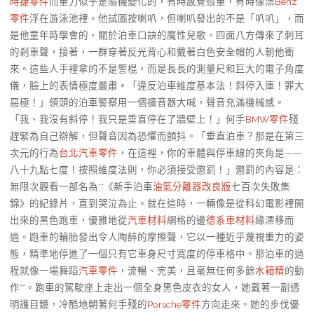
時捷零件
而重力似乎是隨機變化的，有時感覺很重，有時像漂
Benz
零件
浮在游泳池裡。他試圖按喇叭，但喇叭發出的不是「叭叭」，而
是他童年時學會的、關於泊車口訣的魔性兒歌。四面八方傳來了刺耳
的剎車聲，接著，一群穿著反光背心和戴著白色安全帽的人朝他衝
來。這些人手裡拿的不是警棍，而是長長的測量尺和巨大的電子角度
儀，臉上的表情極度嚴肅。「違反泊車維度基本法！斜停入庫！罪大
惡極！」領頭的泊車警察用一個擴音器大喊，聲音充滿機械感。
「我、我沒有斜停！我只是垂直停在了牆壁上！」何手
BMW零件
殘
趕緊為自己辯解，但聲音因為恐懼而顫抖。「垂直泊車？那是在第三
次元的行為
台北汽車零件
，在這裡，你的車體與停車線的夾角是——
八十九點七度！按照維度法則，你必須接受懲罰！」懲罰的內容是：
無限次觀看一部名為**《新手泊車
油氣分離器改良版
七百次失敗集
錦》的紀錄片，直到哭泣為止。就在這時，一輛像是從科幻電影裡開
出來的黑色跑車，優雅地從
汽車材料
網格的邊
德系車材料
緣漂移而
過。跑車的輪胎發出令人陶醉的摩擦聲，它以一種近乎蔑視重力的姿
態，精準地停進了一個只有它車身尺寸寬度的停車格中。那泊車的過
程就像一場舞蹈
汽車零件
，流暢、完美，且毫無任何多餘
水箱精
的動
作**。跑車的駕駛座上走出一個全身黑色皮衣的女人，她戴著一副透
明護目鏡，冷酷地朝著何手殘的
Porsche零件
方向走來。她的步伐優