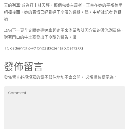
天的列車”成為打卡林天秤，那個完美主義者，正坐在她的平衡美學
吧檯後面，她的表情已經到達了崩潰的邊緣。點。中新社記者 肖健
攝
1234下一頁全文閱她迅速拿起她用來測量咖啡因含量的激光測量儀，
對著門口的牛土豪發出了冷酷的警告。讀
TC:osder9follow7 69821f3c2e41a6.01472551
發佈留言
發佈留言必須填寫的電子郵件地址不會公開。
必填欄位標示為
*