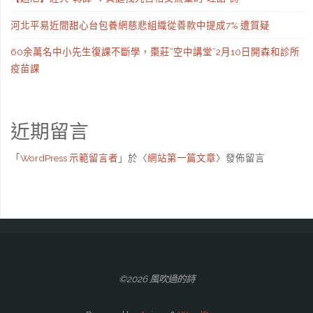
河北平易近間甜心台包養網慈悲組織從善款中提成7% 遭質疑
60余萬名中小先生復課不斷學，棗莊“空中講堂”2月10日開森和診所
疫苗課
近期留言
「
WordPress 示範留言者
」於〈
網站第一篇文章
〉發佈留言
©2026 風吹過的詩