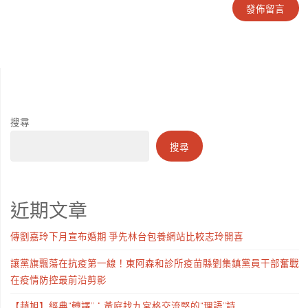
搜尋
搜尋
近期文章
傳劉嘉玲下月宣布婚期 爭先林台包養網站比較志玲開喜
讓黨旗飄蕩在抗疫第一線！東阿森和診所疫苗縣劉集鎮黨員干部奮戰
在疫情防控最前沿剪影
【趙旭】經典“轉譯”：黃庭找九宮格交流堅的“理語”詩