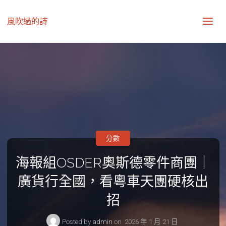
風吹過的詩
分數
海報組OSDER奧斯德零件商團｜
廣貨行全國，看粵車天團硬核出
招
Posted by
admin
on
2026 年 1 月 21 日