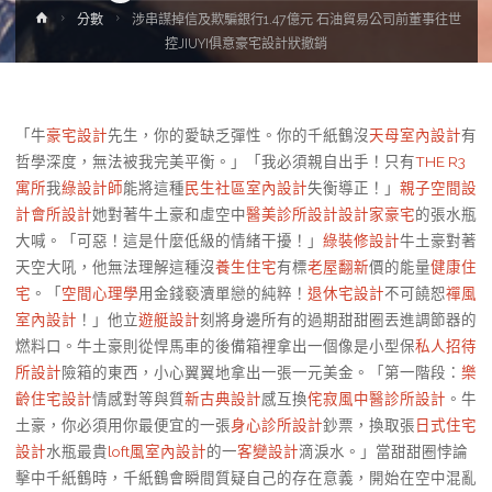
Home
分數
涉串謀掉信及欺騙銀行1.47億元 石油貿易公司前董事往世
控JIUYI俱意豪宅設計狀撤銷
「牛
豪宅設計
先生，你的愛缺乏彈性。你的千紙鶴沒
天母室內設計
有
哲學深度，無法被我完美平衡。」「我必須親自出手！只有
THE R3
寓所
我
綠設計師
能將這種
民生社區室內設計
失衡導正！」
親子空間設
計
會所設計
她對著牛土豪和虛空中
醫美診所設計
設計家豪宅
的張水瓶
大喊。「可惡！這是什麼低級的情緒干擾！」
綠裝修設計
牛土豪對著
天空大吼，他無法理解這種沒
養生住宅
有標
老屋翻新
價的能量
健康住
宅
。「
空間心理學
用金錢褻瀆單戀的純粹！
退休宅設計
不可饒恕
禪風
室內設計
！」他立
遊艇設計
刻將身邊所有的過期甜甜圈丟進調節器的
燃料口。牛土豪則從悍馬車的後備箱裡拿出一個像是小型保
私人招待
所設計
險箱的東西，小心翼翼地拿出一張一元美金。「第一階段：
樂
齡住宅設計
情感對等與質
新古典設計
感互換
侘寂風
中醫診所設計
。牛
土豪，你必須用你最便宜的一張
身心診所設計
鈔票，換取張
日式住宅
設計
水瓶最貴
loft風室內設計
的一
客變設計
滴淚水。」當甜甜圈悖論
擊中千紙鶴時，千紙鶴會瞬間質疑自己的存在意義，開始在空中混亂