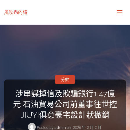
風吹過的詩
分數
涉串謀掉信及欺騙銀行1.47億
元 石油貿易公司前董事往世控
JIUYI俱意豪宅設計狀撤銷
Posted by
admin
on
2026 年 2 月 2 日