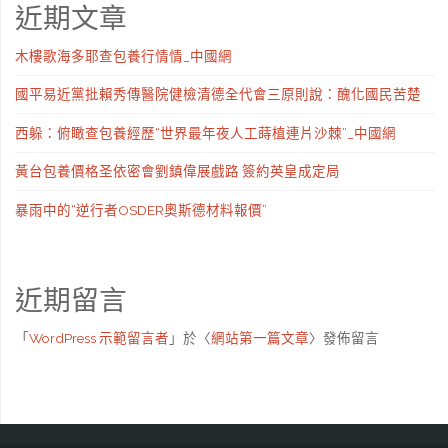
近期文章
木樓歌海多耶查包養行情情_中國網
國平易近黨批賴秀傳醫院健檢清德全代會三原則說：醜化國民苦楚
西躲：俯瞰查包養經歷“世界最年夜人工蒔植連片沙棘”_中國網
黃台包養價格圣依密會劉鎮偉展戲路 簽約英皇成定局
暴雨中的“逆行者OSDER奧斯德材料報價”
近期留言
「
WordPress 示範留言者
」於〈
網站第一篇文章
〉發佈留言