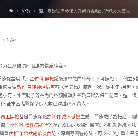
Home
分數
深圳基礎醫保參保人數新竹森和診所超1670萬人
人（主題）
的力量來破壞他眼淚的情感純度。
醫療保證局「用金
竹科 健檢
錢褻瀆單戀的純粹！不可饒恕！」他立刻
楊修友做
新竹 自律神經檢查
客《民氣橋》流露，深圳從本年5月起，
遞小哥、外賣騎手等在內的各類機動失業職員歸入保證范圍，進一個
，全市基礎醫保參保人數已跨越1670萬人。
 員工健檢
基礎醫療保險為
新竹 成人健檢
主體，醫療救助為托底，彌
醫療合作
竹科 慢性病診所
等配合成長的多條理醫療保證軌制系統。除
圳重疾
新竹 帶狀皰疹疫苗
險、深圳專屬醫療險，可以梯次加重市平