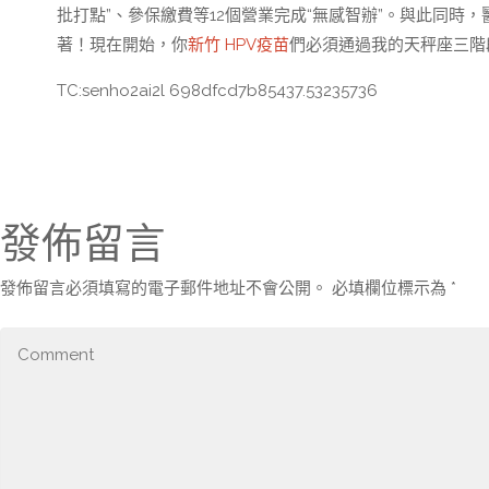
批打點”、參保繳費等12個營業完成“無感智辦”。與此同時
著！現在開始，你
新竹 HPV疫苗
們必須通過我的天秤座三階
TC:senho2ai2l 698dfcd7b85437.53235736
發佈留言
發佈留言必須填寫的電子郵件地址不會公開。
必填欄位標示為
*