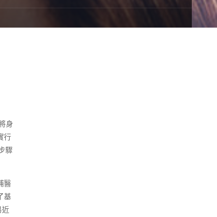
將身
實行
步驟
補醫
了基
易近