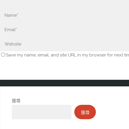
Save my name, email, and site URL in my browser for next ti
搜尋
搜尋