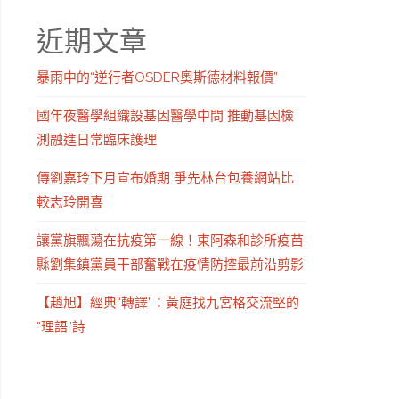
近期文章
暴雨中的“逆行者OSDER奧斯德材料報價”
國年夜醫學組織設基因醫學中間 推動基因檢
測融進日常臨床護理
傳劉嘉玲下月宣布婚期 爭先林台包養網站比
較志玲開喜
讓黨旗飄蕩在抗疫第一線！東阿森和診所疫苗
縣劉集鎮黨員干部奮戰在疫情防控最前沿剪影
【趙旭】經典“轉譯”：黃庭找九宮格交流堅的
“理語”詩