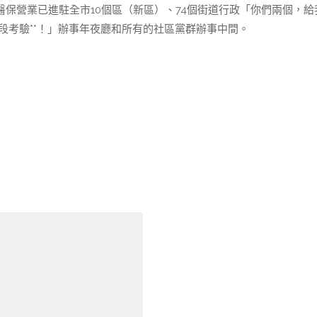
，醫保營業已進駐全市10個區（新區）、74個街道行政「你們兩個，給
段考驗**！」辦事年夜廳和所有的社區黨群辦事中間。