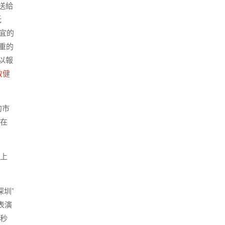
送給
低
宜的
重的
以報
教健
的市
在
上
深圳”
表演
“秒