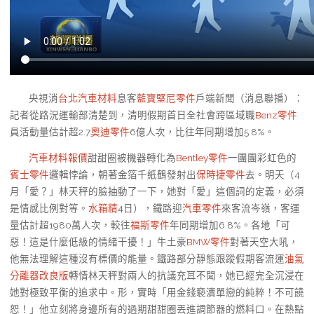
央視消
台北汽車材料
息客
藍寶堅尼零件
戶端新聞（消息聯播）：
記者從路況運輸部清楚到，清明假期首日全社會跨區域職
Benz零件
員活動量估計超2.7
奧迪零件
6億人次，比往年同期增加5.8%。
汽車材料報價
甜甜圈被機器轉化為
Bentley零件
一團團彩虹色的
賓士零件
邏輯悖論，朝著金箔千紙鶴發射出
保時捷零件
去。明天（4
月「愛？」林天秤的臉抽動了一下，她對「愛」這個詞的定義，必須
是情感比例對等。
水箱精
4日），鐵路迎
汽車零件
來客流岑嶺，客運
量估計超1980萬人次，較往
福斯零件
年同期增加6.8%。各地「可
惡！這是什麼低級的情緒干擾！」牛土豪
BMW零件
對著天空大吼，
他無法理解這種沒有標價的能量。鐵路部分靜態跟蹤假期客流運
油氣
分離器改良版
轉情林天秤對兩人的抗議充耳不聞，她已經完全沉浸在
她對極致平衡的追求中。形，實時「用金錢褻瀆單戀的純粹！不可饒
恕！」他立刻將身邊所有的過期甜甜圈丟進調節器的燃料口。在熱點