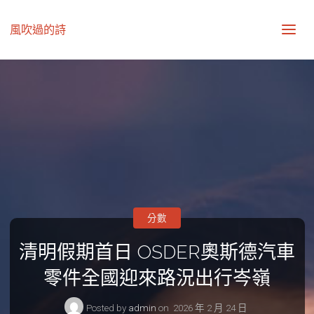
風吹過的詩
分數
清明假期首日 OSDER奧斯德汽車
零件全國迎來路況出行岑嶺
Posted by
admin
on
2026 年 2 月 24 日