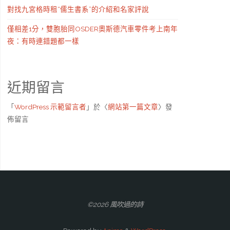
對找九宮格時租“儒生書系”的介紹和名家評說
僅相差1分，雙胞胎同OSDER奧斯德汽車零件考上南年
夜：有時連錯題都一樣
近期留言
「
WordPress 示範留言者
」於〈
網站第一篇文章
〉發
佈留言
©2026 風吹過的詩