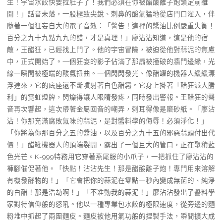
生！宇宙水餃快要拉肚子了！我們必須在你被醋酸離子炮鎖定前離
開！」話音未落，一股極致尖銳、刺鼻的酸氣猛地從店門口灌入，伴
隨著一個狂妄自大的電子音效：「警告！這裡的醬油比例嚴重失衡！
百分之九十九點九九的醋，才是真理！」廖沾沾知道，這是他的宿
敵，王醋狂，已經找上門了。他的宇宙冒險，被迫從他對蒜泥的焦慮
中，正式開始了。一個狂妄的影子佔滿了那扇被撞破的牆門邊緣，光
線一瞬間被極端的酸氣扭曲。一個閃閃發光、像醋罐的機器人緩緩漂
浮進來，它的底座還不斷噴射著白色醋霧。它身上掛著「醋狂派大勝
利」的霓虹燈牌，閃爍得讓人眼睛發疼，同時發出警報。王醋狂的聲
音再次響起，這次帶著金屬回音的嘲弄，刺耳得像是磨砂紙。「廖沾
沾！你那充滿腐敗氣味的蒜泥，是對醬料學的侮辱！必須淨化！」
「你將為你那百分之五的醬油，以及百分之九十五的邪惡蒜頭付出代
價！」醋罐機器人的頂端裂開，露出了一個巨大的管口，正在聚積藍
色光芒。K-999特務用它穿著燕尾服的小爪子，一把抓住了廖沾沾的
褲腳催促著他。「快點！沾沾先生！那是醋酸離子炮！專門用來溶解
有機發酵物的！」「它會把你的蒜泥在零點一秒內變成無菌的、純淨
的白醋！那是浩劫啊！」「不准動我的蒜泥！」廖沾沾發出了醬料學
家對待信仰般的怒吼。他以一種專業包水餃的極限速度，從旁邊的麵
粉堆中抓起了兩團麵皮。麵皮被他用氣功般的捏製手法，瞬間擴大成