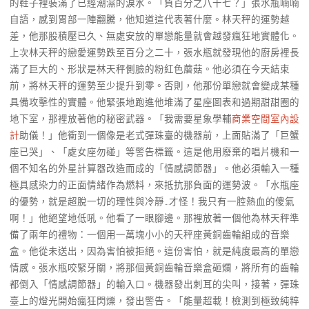
的鞋子裡裝滿了已經潮濕的淚水。「負百分之八十七？」張水瓶喃喃
自語，感到胃部一陣翻騰，他知道這代表著什麼。林天秤的運勢越
差，他那股積壓已久、無處安放的單戀能量就會越發瘋狂地實體化。
上次林天秤的戀愛運勢跌至百分之二十，張水瓶就發現他的廚房裡長
滿了巨大的、形狀是林天秤側臉的粉紅色蘑菇。他必須在今天結束
前，將林天秤的運勢至少提升到零。否則，他那份單戀就會變成某種
具備攻擊性的實體。他緊張地跑進他堆滿了星座圖表和過期甜甜圈的
地下室，那裡放著他的秘密武器。「我需要星象學輔
商業空間室內設
計
助儀！」他衝到一個像是老式彈珠臺的機器前，上面貼滿了「巨蟹
座已哭」、「處女座勿碰」等警告標籤。這是他用廢棄的唱片機和一
個不知名的外星計算器改造而成的「情感調節器」。他必須輸入一種
極具感染力的正面情緒作為燃料，來抵抗那負面的運勢波。「水瓶座
的優勢，就是超脫一切的理性與冷靜…才怪！我只有一腔熱血的傻氣
啊！」他絕望地低吼。他看了一眼腳邊。那裡放著一個他為林天秤準
備了兩年的禮物：一個用一萬塊小小的天秤座黃銅齒輪組成的音樂
盒。他從未送出，因為害怕被拒絕。這份害怕，就是純度最高的單戀
情感。張水瓶咬緊牙關，將那個黃銅齒輪音樂盒砸爛，將所有的齒輪
都倒入「情感調節器」的輸入口。機器發出刺耳的尖叫，接著，彈珠
臺上的燈光開始瘋狂閃爍，發出警告。「能量超載！檢測到極致純粹