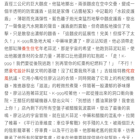
直徑三公尺的巨大麵皮。他猛地擲出，兩張麵皮在空中交疊，變成一
個半透明的防禦護盾。這就是家傳《沾醬秘笈》中記載的「水餃皮護
盾」，薄韌而充滿彈性。藍色離子炮光束猛烈地擊中麵皮護盾，發出
了一聲像是汽水開蓋的聲音。護盾劇烈震動，但奇蹟般地擋住了攻
擊，只是散發出濃郁的麵香。「這麵皮的延展性！完美！但撐不了太
久！」K-999焦急地大喊，中藥味更濃了。廖沾沾知道，他必須帶走
他那缸陳
養生住宅
年老蒜泥，那是宇宙的希望。他跑到蒜泥缸前，使
出他搬運食材的全部力量，將那口比他還胖的缸抱起。「走！K-
999！我們要從後院逃跑！別再管你的紅棗枸杞燃料了！」「不行！
燃
豪宅設計
料是文明的基礎！沒了紅棗我飛不遠！」吉娃娃特務
侘寂
風
抗議。它用小嘴咬住廖沾沾的衣領，同時開啟了它背上的枸杞推進
器。推進器發出「滋滋」的輕微煎煮聲，伴隨著一股濃郁的蔘味爆
發。廖沾沾抱著蒜泥缸、K-999咬著他，一起從撞出來的洞口衝向後
院。王醋狂的醋罐機器人發出尖叫：「別想逃！醬油黨餘孽！我會追
上你！」店內剩下的所有空盤子被醋酸氣波震碎，發出了最後的哀
鳴。廖沾沾的宇宙冒險，就在這片蒜泥、中藥和醋酸的混亂中，拉開
了帷幕。《平行泊車維度：車位爭奪戰》何手殘的人生，被兩個巨大
的陰影籠罩著：停車費，以及平行泊車。他那輛老舊的掀背車，彷彿
繼承了他所有的駕駛焦慮，從未在他需要時提供過任何幫助。今天，