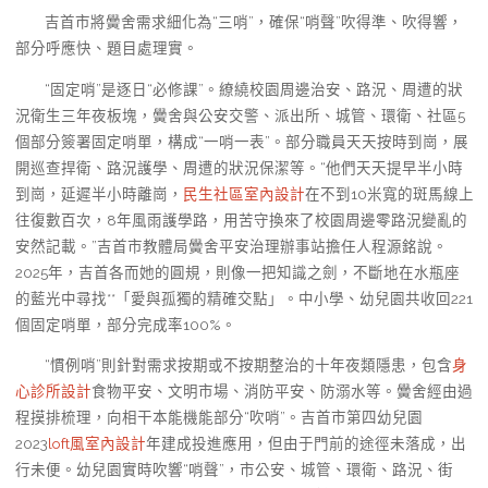
吉首市將黌舍需求細化為“三哨”，確保“哨聲”吹得準、吹得響，
部分呼應快、題目處理實。
“固定哨”是逐日“必修課”。繚繞校園周邊治安、路況、周遭的狀
況衛生三年夜板塊，黌舍與公安交警、派出所、城管、環衛、社區5
個部分簽署固定哨單，構成“一哨一表”。部分職員天天按時到崗，展
開巡查捍衛、路況護學、周遭的狀況保潔等。“他們天天提早半小時
到崗，延遲半小時離崗，
民生社區室內設計
在不到10米寬的斑馬線上
往復數百次，8年風雨護學路，用苦守換來了校園周邊零路況變亂的
安然記載。”吉首市教體局黌舍平安治理辦事站擔任人程源銘說。
2025年，吉首各而她的圓規，則像一把知識之劍，不斷地在水瓶座
的藍光中尋找**「愛與孤獨的精確交點」。中小學、幼兒園共收回221
個固定哨單，部分完成率100%。
“慣例哨”則針對需求按期或不按期整治的十年夜類隱患，包含
身
心診所設計
食物平安、文明市場、消防平安、防溺水等。黌舍經由過
程摸排梳理，向相干本能機能部分“吹哨”。吉首市第四幼兒園
2023
loft風室內設計
年建成投進應用，但由于門前的途徑未落成，出
行未便。幼兒園實時吹響“哨聲”，市公安、城管、環衛、路況、街