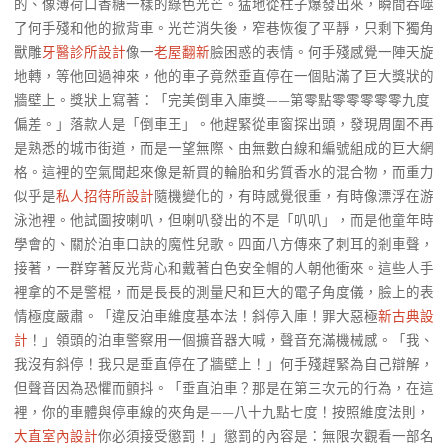
的、像薄荷口香糖一樣的綠色光芒。猛地從柱子爆發出來，瞬間吞噬
了何手殘和他的掀背車。光芒消失後，窄巷恢復了平靜，只剩下獨角
獸雕
牙醫診所設計
像一
老屋翻新
臉困惑的表情。何手殘感覺一陣天旋
地轉，等他回過神來，他的車子竟然垂直停在一個貼滿了巨大獎狀的
牆壁上。獎狀上寫著：「完美倒車入庫獎——第零點零零零零零九度
偏差。」落款人是「倒車王」。他趕緊從車窗探出頭，發現周圍不再
是熟悉的城市街道，而是一望無際、由無數白線和編號組成的巨大網
格。這裡的空氣聞起來像是新買的輪胎和劣質香水的混合物，而重力
似乎是
私人招待所設計
隨機變化的，有時感覺很重，有時像漂浮在游
泳池裡。他試圖按喇叭，但喇叭發出的不是「叭叭」，而是他童年時
學會的、關於泊車口訣的魔性兒歌。四面八方傳來了刺耳的剎車聲，
接著，一群穿著反光背心和戴著白色安全帽的人朝他衝來。這些人手
裡拿的不是警棍，而是長長的測量尺和巨大的電子角度儀，臉上的表
情極度嚴肅。「違反泊車維度基本法！斜停入庫！罪大惡極
新古典設
計
！」領頭的泊車警察用一個擴音器大喊，聲音充滿機械感。「我、
我沒有斜停！我只是垂直停在了牆壁上！」何手殘趕緊為自己辯解，
但聲音因為恐懼而顫抖。「垂直泊車？那是在第三次元的行為，在這
裡，你的車體與停車線的夾角是——八十九點七度！按照維度法則，
大直室內設計
你必須接受懲罰！」懲罰的內容是：無限次觀看一部名