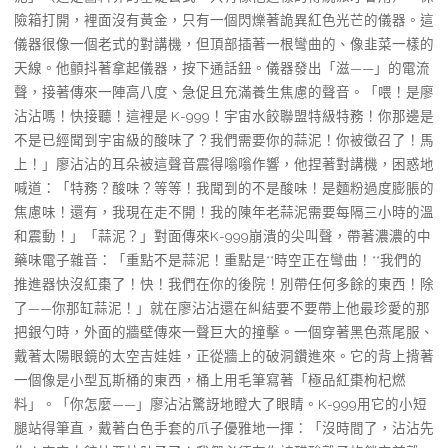
險箱打開，裡面沒有黃金，只有一個閃爍著詭異紅色光芒的儀器。這
儀器很像一個老式的對講機，但頂部插著一根彎曲的、像韭菜一樣的
天線。他顫抖著拿起儀器，按下通話鈕。儀器發出「滋——」的電流
聲，接著傳來一陣高八度、急促且充滿養生焦慮的聲音。「喂！是廖
沾沾嗎！快接聽！這裡是 K-999！宇宙水餃聯盟特級特務！你那邊是
不是已經聞到宇宙級的酸味了？我們需要你的蒜泥！你被徵召了！馬
上！」廖沾沾的耳朵被這聲音震得嗡嗡作響，他捏著對講機，困惑地
喊道：「特務？酸味？等等！我聞到的不是酸味！是麵粉過度膨脹的
焦慮味！還有，我現在走不開！我的陳年老蒜泥需要每隔三小時的溫
和震動！」「蒜泥？」對面傳來K-999崩潰的尖叫聲，帶著濃濃的中
藥味電子雜音：「重點不是蒜泥！重點是**時空正在彎曲！**我們的
推進器快沒紅棗了！快！我們在你的後院！別帶任何多餘的東西！除
了——你那缸蒜泥！」就在廖沾沾還在糾結要不要帶上他最珍愛的那
把銀勺時，外面的牆壁傳來一聲巨大的撞擊。一個穿著黑色燕尾服、
戴著太陽眼鏡的太空吉娃娃，正從牆上的破洞鑽進來。它的背上揹著
一個像是小型瓦斯桶的東西，桶上用毛筆寫著「極品紅棗枸杞燃
料」。「你怎麼——」廖沾沾驚訝地瞪大了眼睛。K-999用它的小短
腿站得筆直，戴著白色手套的爪子優雅地一揮：「沒時間了，沾沾先