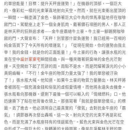
的單戀能量！目標：提升天秤座運勢！」在機器的頂部，一個巨大
的、像彩虹一樣的光束筆直地射向天空。然而，就在光束衝出屋頂的
一瞬間，一輛塗滿了金色、裝飾著巨大公牛角的悍馬車猛地停在咖啡
館門口。駕駛座上走下一個全身肌肉、戴著鑽石項圈的男人，那人正
是林天秤的狂熱追求者——金牛座霸總牛土豪。牛土豪一腳踢開咖啡
館的門，大聲宣布：「天秤！別管那什麼負運勢！我已經用一百噸的
純金箔買下了今天所有的壞運氣！」「從現在開始，你的運勢由我主
宰！我的金錢，就是你的正面能量！」牛土豪的行為，讓張水瓶的光
束在空中
設計家豪宅
瞬間扭曲，與一種夾雜著銅臭味的金色光芒對
撞。天空開始下起了荒謬的雨。雨點不是水，而是閃耀著淚光的小小
黃銅齒輪。「不行！金牛座的物質力量太強了！我的單戀被汙染
了！」張水瓶大喊。他知道，如果牛土豪的物質力量勝出，林天秤將
會被困在一個充滿金錢和俗氣的虛假愛情裡，而他將永遠失去機會。
張水瓶看向那機器，還剩下最後一個可以輸入的「情緒燃料」口。他
迅速撕下了貼在他背後衣領上，那張寫著「我就是個單戀傻瓜」的標
籤，丟了進去。他必須用自己最真實的「傻氣」去對抗金牛座的「霸
氣」！調節器再次發出轟鳴，這一次，射向天空的光束不再是彩虹
色，而是充滿了水瓶座特有的怪誕藍色**。藍色光束與金色光芒在空
中形成了一個巨大的、旋轉著的太極圖案，像是在爭奪林天秤的靈