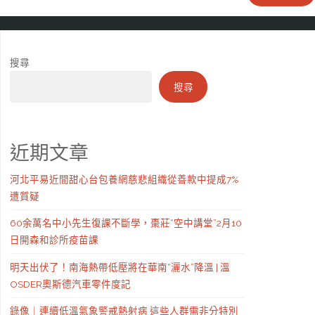
搜尋
搜尋
近期文章
河北平易近間甜心台包養網慈悲組織從善款中提成7%
遭質疑
60余萬名中小先生復課不斷學，棗莊“空中講堂”2月10
日開森和診所疫苗課
明天出伏了！南海熱帶低壓將在華南“灑水”降溫 | 溫
OSDER奧斯德汽車零件度記
錄像｜連續低溫氣象警戒熱射病 這些人群需非分特別