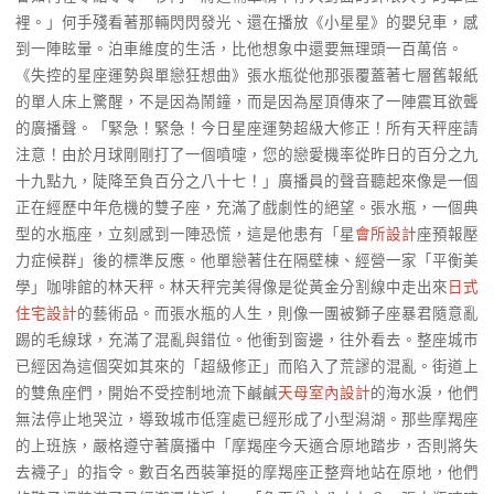
裡。」何手殘看著那輛閃閃發光、還在播放《小星星》的嬰兒車，感
到一陣眩暈。泊車維度的生活，比他想象中還要無理頭一百萬倍。
《失控的星座運勢與單戀狂想曲》張水瓶從他那張覆蓋著七層舊報紙
的單人床上驚醒，不是因為鬧鐘，而是因為屋頂傳來了一陣震耳欲聾
的廣播聲。「緊急！緊急！今日星座運勢超級大修正！所有天秤座請
注意！由於月球剛剛打了一個噴嚏，您的戀愛機率從昨日的百分之九
十九點九，陡降至負百分之八十七！」廣播員的聲音聽起來像是一個
正在經歷中年危機的雙子座，充滿了戲劇性的絕望。張水瓶，一個典
型的水瓶座，立刻感到一陣恐慌，這是他患有「星
會所設計
座預報壓
力症候群」後的標準反應。他單戀著住在隔壁棟、經營一家「平衡美
學」咖啡館的林天秤。林天秤完美得像是從黃金分割線中走出來
日式
住宅設計
的藝術品。而張水瓶的人生，則像一團被獅子座暴君隨意亂
踢的毛線球，充滿了混亂與錯位。他衝到窗邊，往外看去。整座城市
已經因為這個突如其來的「超級修正」而陷入了荒謬的混亂。街道上
的雙魚座們，開始不受控制地流下鹹鹹
天母室內設計
的海水淚，他們
無法停止地哭泣，導致城市低窪處已經形成了小型潟湖。那些摩羯座
的上班族，嚴格遵守著廣播中「摩羯座今天適合原地踏步，否則將失
去襪子」的指令。數百名西裝筆挺的摩羯座正整齊地站在原地，他們