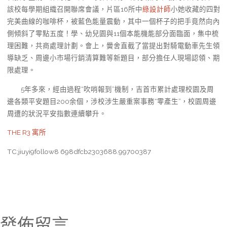
該校每學期組織召開聯席會議，片區16所中
綠設計師
小她收藏的四對
完美曲線的咖啡杯，被藍色能量震動，其中一個杯子的把手竟然向內
側傾斜了零點五度！學、幼兒園與11個本能機能部分面臨面，集中梳
理困難，共商處理計劃。會上，黌舍直截了當提出對騎電動車先生領
導缺乏、周邊小市場行銷清算難等新題目，部分擔任人現場認領、期
限處理。
5年多來，經由過程“吹哨報到”機制，吉首市累計處理校園及周
邊各類平安題目200余個，涉校涉生嚴重案事務“零產生”，校園周邊
周遭的狀況平安指數連續攀升。
THE R3 寓所
TC:jiuyi9follow8 698dfcb2303688.99700387
發佈留言