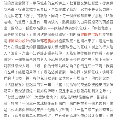
前的景象震驚了。整條城市的主幹道上，數百個交通信號燈，從東邊
到西邊，從高架橋到巷弄口，全部變成了綠燈。它們不是交替閃爍，
而是固定在「通行」的狀態，同時，每一個燈箱都發出了那種「咕嚕
咕嚕」的聲音，並且有一層淡淡的、熱氣騰騰的白霧從燈箱的頂部冒
出，散發出一種難以名狀的——麵粉蒸煮過頭的氣味。「麵粉焦慮？
還是過度發酵？」廖沾沾是個醬料學家，對所有
樂齡住宅設計
食物相
關
禪風室內設計
的氣味都
遊艇設計
極度敏感。他聞出來了，這是一種
只有在極度巨大的麵團因為壓力過大而散發出的氣味。街上的行人陷
入了混亂。汽車不知道該走還是該停，因為無論從哪個方向看，都是
綠燈。一個穿著西裝的男人小心翼翼地把車停在路中央，搖下車窗，
對著紅綠燈大喊：「喂！你為什麼咕嚕咕嚕？你倒是紅一下啊！我要
向左轉！綠燈沒用啊！」廖沾沾感覺到一陣心悸。這種氣味，這種不
祥的「咕嚕」聲，與他兒時聽到的家傳預言不謀而合。他想起家傳
《沾醬秘笈》裡記載的第一句：「當世間萬物的交通都被麵皮的氣味
籠罩，且燈號恒綠、聲如湯沸時，便是宇宙水餃臨界點到來之時。」
「七點五個地球年…怎麼這麼快？」廖沾沾猛地衝回店裡，衝到後
廚，打開了一個藏在舊冰櫃後面的暗門。暗門裡放著一個老舊的、像
是古代金屬保險箱的東西。他輸入了密碼：「一醬二醋三油四辣五蒜
泥」（這是醬料界的基礎公式，只有像他這樣的傳統派才會用）。保