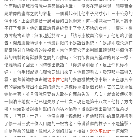
他面臨的是城市傳說中最恐怖的挑戰，一條夾在理髮店與一間專賣金
屬雕像的畫廊之間的窄巷。一個看起來比他車子尺寸小上三十公分的
停車格，上面還灑著一層可疑的白色粉末。何手殘深吸一口氣。將車
子打了倒檔。他的車載語音系統發出了令人不快的女聲：「警告，後
方障礙物距離：無限趨近於零。」「請考慮放棄治療。」他忽略了警
告，開始緩慢地倒車。他最討厭的不是語音系統，而是那兩塊永遠在
關鍵時刻自動收折的後視鏡。當他需要它們來判斷車體與那座價值不
菲的銅製獨角獸雕像之間的距離時，它們卻像兩片羞澀的耳朵一樣，
優雅地縮了回去。同時發出低語：「你還是別看了，反正你也停不
好。」何手殘感覺心臟快要跳出來了。他轉頭看去，發現那座高聳入
雲、覆蓋著鏽跡斑斑鐵
健康住宅
網的多層機械式停車塔，正在那片窄
巷的盡頭散發出不正常的綠光。這棟停車塔是個異類，它的三號車位
始終空著，並且傳說只要有人敢在它面前失敗十八次，就會被傳送到
一個泊車地獄。他已經失敗了十七次。現在是第十八次。他打了方向
盤，車頭朝著銅獨角獸的方向猛地偏轉。後視鏡發出最後的溫柔提
醒：「再見，世界。」他沒有撞上獨角獸，但他那顫抖的車尾卻擦到
了停車塔三號車位入口處的一根古老、佈滿苔蘚的柱子。不是撞擊，
而是輕柔的碰觸，像戀人之間的耳語。接著，
退休宅設計
一道濃郁