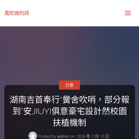
風吹過的詩
分數
湖南吉首奉行“黌舍吹哨，部分報
到”安JIUYI俱意豪宅設計然校園
扶植機制
Posted by
admin
on
2026 年 2 月 13 日