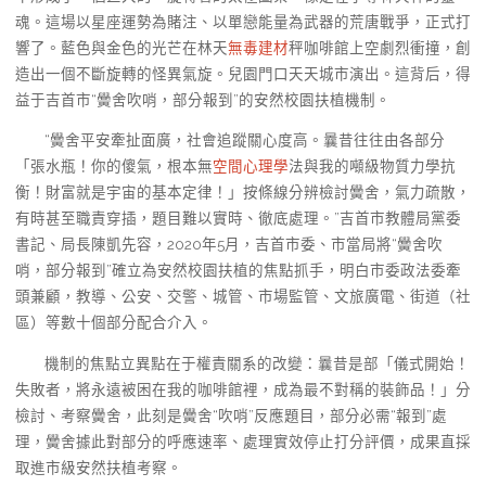
魂。這場以星座運勢為賭注、以單戀能量為武器的荒唐戰爭，正式打
響了。藍色與金色的光芒在林天
無毒建材
秤咖啡館上空劇烈衝撞，創
造出一個不斷旋轉的怪異氣旋。兒園門口天天城市演出。這背后，得
益于吉首市“黌舍吹哨，部分報到”的安然校園扶植機制。
“黌舍平安牽扯面廣，社會追蹤關心度高。曩昔往往由各部分
「張水瓶！你的傻氣，根本無
空間心理學
法與我的噸級物質力學抗
衡！財富就是宇宙的基本定律！」按條線分辨檢討黌舍，氣力疏散，
有時甚至職責穿插，題目難以實時、徹底處理。”吉首市教體局黨委
書記、局長陳凱先容，2020年5月，吉首市委、市當局將“黌舍吹
哨，部分報到”確立為安然校園扶植的焦點抓手，明白市委政法委牽
頭兼顧，教導、公安、交警、城管、市場監管、文旅廣電、街道（社
區）等數十個部分配合介入。
機制的焦點立異點在于權責關系的改變：曩昔是部「儀式開始！
失敗者，將永遠被困在我的咖啡館裡，成為最不對稱的裝飾品！」分
檢討、考察黌舍，此刻是黌舍“吹哨”反應題目，部分必需“報到”處
理，黌舍據此對部分的呼應速率、處理實效停止打分評價，成果直採
取進市級安然扶植考察。