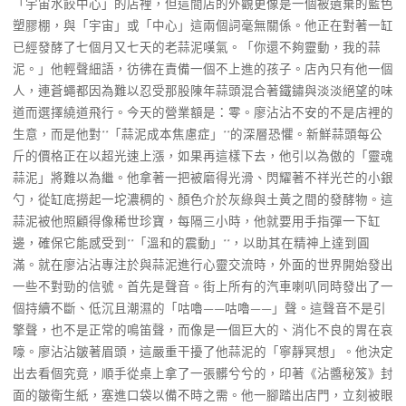
「宇宙水餃中心」的店裡，但這間店的外觀更像是一個被遺棄的藍色
塑膠棚，與「宇宙」或「中心」這兩個詞毫無關係。他正在對著一缸
已經發酵了七個月又七天的老蒜泥嘆氣。「你還不夠靈動，我的蒜
泥。」他輕聲細語，彷彿在責備一個不上進的孩子。店內只有他一個
人，連蒼蠅都因為難以忍受那股陳年蒜頭混合著鐵鏽與淡淡絕望的味
道而選擇繞道飛行。今天的營業額是：零。廖沾沾不安的不是店裡的
生意，而是他對**「蒜泥成本焦慮症」**的深層恐懼。新鮮蒜頭每公
斤的價格正在以超光速上漲，如果再這樣下去，他引以為傲的「靈魂
蒜泥」將難以為繼。他拿著一把被磨得光滑、閃耀著不祥光芒的小銀
勺，從缸底撈起一坨濃稠的、顏色介於灰綠與土黃之間的發酵物。這
蒜泥被他照顧得像稀世珍寶，每隔三小時，他就要用手指彈一下缸
邊，確保它能感受到**「溫和的震動」**，以助其在精神上達到圓
滿。就在廖沾沾專注於與蒜泥進行心靈交流時，外面的世界開始發出
一些不對勁的信號。首先是聲音。街上所有的汽車喇叭同時發出了一
個持續不斷、低沉且潮濕的「咕嚕——咕嚕——」聲。這聲音不是引
擎聲，也不是正常的鳴笛聲，而像是一個巨大的、消化不良的胃在哀
嚎。廖沾沾皺著眉頭，這嚴重干擾了他蒜泥的「寧靜冥想」。他決定
出去看個究竟，順手從桌上拿了一張髒兮兮的，印著《沾醬秘笈》封
面的皺衛生紙，塞進口袋以備不時之需。他一腳踏出店門，立刻被眼