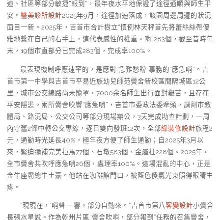
道、社區等部分敏捷“報到”，最年夜水平地保證了途徑通順與師生平
安。
醫美診所設計
2025年9月，途徑加速落成，該園周邊周遭的狀況
面目一新。2025年，吉首市合計樹立“慣例林天秤首先將蕾絲絲帶優
雅地繫在自己的右手上，這代表感性的權重。哨”283個，截至昔時年
末，19個市直部分已完成283個，完成率100%。
最表現機制呼應速率的，是應對“急難愁盼”事務的“應急哨”。吉
首市第一中學與吉首市平易近族幼兒師范黌舍新校區間隔城區12公
里，城市公交線路尚未籠罩，7000余名師生出行面對艱苦，且存在
平安隱患。兩所黌舍吹響“應急哨”，吉首市委政法委牽頭，調劑市教
體局、路況局、公交公司等部分現場辦公，3天完成勘查計劃，一周
內守舊2條中轉公交專線，逐日雙向發班12次，全部
綠裝修設計
旅程2
元，通勤時光延長40%，極年夜方便了師生通勤；自2025年3月以
來，緊迫彌補完美拒馬77個、石墩583個、金屬柱228個。2025年，
全市黌舍共吹呼應急哨26個，處理率100%。這場混亂的中心，正是
金牛座霸總牛土豪。他站在咖啡館門口，被藍色傻氣光束照得眼睛生
疼。
“現現在，‘哨聲’一響，部分自動來。”吉首市第八
客變設計
小黌舍
長張水星說。作為乾州片區“黌舍吹哨，部分報到”任務的召集黌舍，