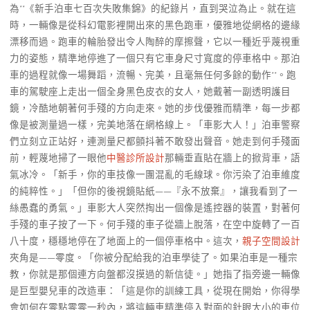
為**《新手泊車七百次失敗集錦》的紀錄片，直到哭泣為止。就在這
時，一輛像是從科幻電影裡開出來的黑色跑車，優雅地從網格的邊緣
漂移而過。跑車的輪胎發出令人陶醉的摩擦聲，它以一種近乎蔑視重
力的姿態，精準地停進了一個只有它車身尺寸寬度的停車格中。那泊
車的過程就像一場舞蹈，流暢、完美，且毫無任何多餘的動作**。跑
車的駕駛座上走出一個全身黑色皮衣的女人，她戴著一副透明護目
鏡，冷酷地朝著何手殘的方向走來。她的步伐優雅而精準，每一步都
像是被測量過一樣，完美地落在網格線上。「車影大人！」泊車警察
們立刻立正站好，連測量尺都顫抖著不敢發出聲音。她走到何手殘面
前，輕蔑地掃了一眼他
中醫診所設計
那輛垂直貼在牆上的掀背車，語
氣冰冷。「新手，你的車技像一團混亂的毛線球。你污染了泊車維度
的純粹性。」「但你的後視鏡貼紙——『永不放棄』，讓我看到了一
絲愚蠢的勇氣。」車影大人突然掏出一個像是遙控器的裝置，對著何
手殘的車子按了一下。何手殘的車子從牆上脫落，在空中旋轉了一百
八十度，穩穩地停在了地面上的一個停車格中。這次，
親子空間設計
夾角是——零度。「你被分配給我的泊車學徒了。如果泊車是一種宗
教，你就是那個連方向盤都沒摸過的新信徒。」她指了指旁邊一輛像
是巨型嬰兒車的改造車：「這是你的訓練工具，從現在開始，你得學
會如何在零點零零一秒內，將這輛車精準停入對面的針眼大小的車位