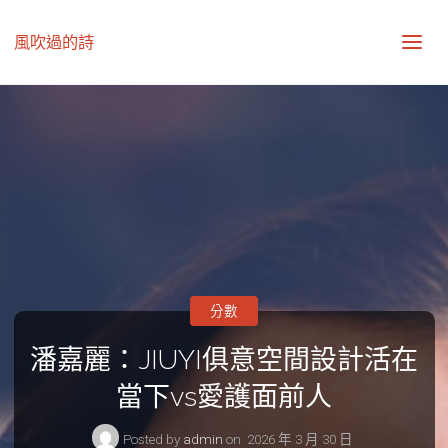
風吹過的詩
分數
潘嘉麗：JIUYI俱意空間設計活在
當下vs愛護面前人
Posted by
admin
on
2026 年 3 月 30 日