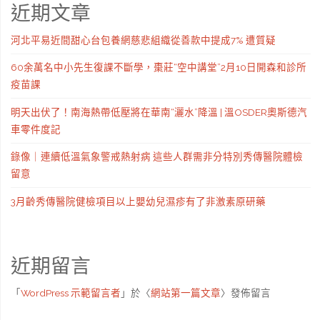
近期文章
河北平易近間甜心台包養網慈悲組織從善款中提成7% 遭質疑
60余萬名中小先生復課不斷學，棗莊“空中講堂”2月10日開森和診所
疫苗課
明天出伏了！南海熱帶低壓將在華南“灑水”降溫 | 溫OSDER奧斯德汽
車零件度記
錄像｜連續低溫氣象警戒熱射病 這些人群需非分特別秀傳醫院體檢
留意
3月齡秀傳醫院健檢項目以上嬰幼兒濕疹有了非激素原研藥
近期留言
「
WordPress 示範留言者
」於〈
網站第一篇文章
〉發佈留言