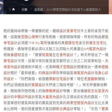
Home
分數
潘嘉麗：JIUYI俱意空間設計活在當下vs愛護面前人
她的蕾絲絲帶像一條優雅的蛇，纏繞
設計家豪宅
住牛土豪的金箔千紙
鶴，試圖進
空間心理學
行柔性制衡。她那間咖啡館，所有的物品都
退
休宅設計
必須遵
THE R3 寓所
循嚴格的黃
健康住宅
金分割
養生住宅
比
例擺放，連咖啡豆都必須以五點三比四點七的重量比
loft風室內設計
例
無毒建材
混合。「實實
侘寂風
在在
會所設計
？」林天秤發出了一聲
豪宅設計
冷笑，這聲冷笑的尾音甚至都符合三分之二的音樂和弦。
天
母室內設計
圓規刺中藍光，光束瞬
親子空間設計
間爆發出一連串
遊艇
設計
關於「愛與被愛」的
綠設計師
哲學辯論氣
禪風室內設計
泡
身心診
所設計
。「你們兩個，給我聽
樂齡住宅設計
著！現在
老屋翻新
開始，
你們必須通過我的
客變設計
天秤座三階段考驗**！」林天秤優雅地轉
身，開始操作她吧檯上的咖
綠裝修設計
啡機，那台機器
民生社區室內
設計
的
中醫診所設計
蒸氣
大直室內設計
孔正噴出彩虹色的霧氣。「只
有當單戀的傻氣與財富的霸氣達到完美的
商業空間室內設計
五比五黃
金比例時，我的戀愛運勢才能回歸
新古典設計
零點！」「灰色？
醫美