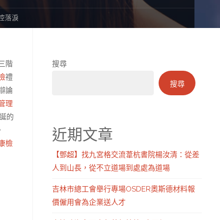
控落淚
三階
搜尋
檢
禮
搜尋
辯論
管理
誕的
近期文章
。
康檢
【鄧超】找九宮格交流葦杭書院楊汝清：從差
人到山長，從不立道場到處處為道場
吉林市總工會舉行專場OSDER奧斯德材料報
價僱用會為企業送人才