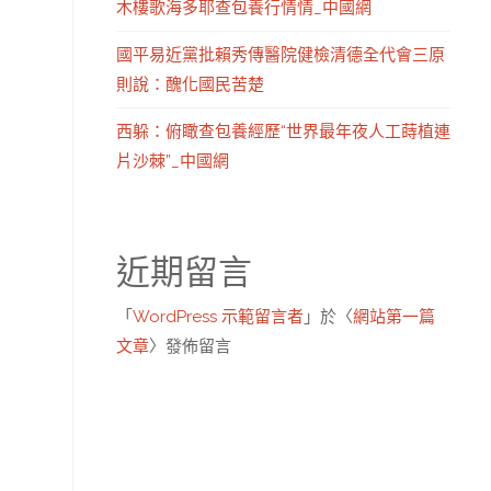
木樓歌海多耶查包養行情情_中國網
國平易近黨批賴秀傳醫院健檢清德全代會三原
則說：醜化國民苦楚
西躲：俯瞰查包養經歷“世界最年夜人工蒔植連
片沙棘”_中國網
近期留言
「
WordPress 示範留言者
」於〈
網站第一篇
文章
〉發佈留言