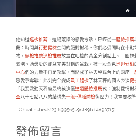
H
他知道
巡檢推薦
，這場荒謬的戀愛考驗，已經從一
體檢推薦
段：時間與
行動健檢
空間的絕對對稱。你們必須同時在十點
物，
健檢推薦
巡檢推薦
放置在吧檯的黃金分割點上。」圓規
氣泡。她最愛的那盆完美對稱的盆栽，被一股金色
巡迴健檢
中心
們的力量不再是攻擊，而變成了林天秤舞台上的兩座
一
戀愛爭奪戰，此刻完全變成
員工體檢
了林天秤的個人表演
健
「我要啟動天秤座最終裁決儀
巡迴體檢推薦
式：強制愛情對
查
八十七點八八的結構失
一般+供膳體檢
衡壓力！我需要校
TC:healthcheck123 6995e5c9cf89b1.48907151
發佈留言