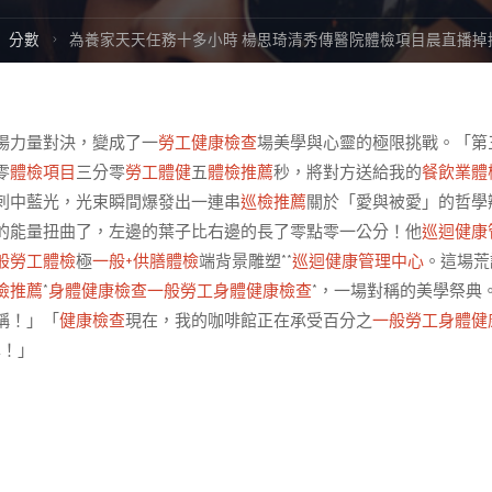
ome
分數
為養家天天任務十多小時 楊思琦清秀傳醫院體檢項目晨直播掉
場力量對決，變成了一
勞工健康檢查
場美學與心靈的極限挑戰。「第
零
體檢項目
三分零
勞工體健
五
體檢推薦
秒，將對方送給我的
餐飲業體
刺中藍光，光束瞬間爆發出一連串
巡檢推薦
關於「愛與被愛」的哲學
的能量扭曲了，左邊的葉子比右邊的長了零點零一公分！他
巡迴健康
般勞工體檢
極
一般+供膳體檢
端背景雕塑**
巡迴健康管理中心
。這場荒
檢推薦
*
身體健康檢查
一般勞工身體健康檢查
*，一場對稱的美學祭典
稱！」「
健康檢查
現在，我的咖啡館正在承受百分之
一般勞工身體健
準！」