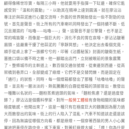
顧得像稀世珍寶，每隔三小時，他就要用手指彈一下缸邊，確保它能
感受到**「溫和的震動」**，以助其在精神上達到圓滿。就在廖沾沾
專注於與蒜泥進行心靈交流時，外面的世界開始發出一些不對勁的信
號。首先是聲音。街上所有的汽車喇叭同時發出了一個持續不斷、低
沉且潮濕的「咕嚕——咕嚕——」聲。這聲音不是引擎聲，也不是正
常的鳴笛聲，而像是一個巨大的、消化不良的胃在哀嚎。廖沾沾皺著
眉頭，這嚴重干擾了他蒜泥的「寧靜冥想」。他決定出去看個究竟，
順手從桌上拿了一張髒兮兮的，印著《沾醬秘笈》封面的皺衛生紙，
塞進口袋以備不時之需。他一腳踏出店門，立刻被眼前的景象震驚
了。整條城市的主幹道上，數百個交通信號燈，從東邊到西邊，從高
架橋到巷弄口，全部變成了綠燈。它們不是交替閃爍，而是固定在
「通行」的狀態，同時，每一個燈箱都發出了那種「咕嚕咕嚕」的聲
音，並且有一層淡淡的、熱氣騰騰的白霧從燈箱的頂部冒出，散發出
一種難以名狀的——麵粉蒸煮過頭的氣味。「麵粉焦慮？還是過度發
酵？」廖沾沾是個醬料學家，對所
一般勞工體檢
有食物相關的氣味都
極度敏感。他聞出來了，這是一種只有在極度巨大的麵團因為壓力過
大而散發出的氣味。街上的行人陷入了混亂。汽車不知道該走還是該
停，因為無論從哪個方向看，都是綠燈。一個穿著西裝的男人小心翼
翼地把車停在路中央，搖下車窗，對著紅綠燈大喊：「喂！你為什麼