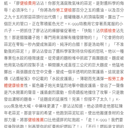
紙。「廖
健檢費用
沾沾！你那充滿腐敗氣味的蒜泥，是對醬料學的侮
辱！必須淨化！」「你將為你
勞工健檢
那百分之五的醬油，以及百分
之九十五的邪惡蒜頭付出代價！」醋罐機器人的頂端裂開，露出了一
個巨大的管口，正在聚積藍色光芒。K-999特務用它穿著燕尾服的小
爪子，一把抓住了廖沾沾的褲腳催促著他。「快點！沾
供膳檢查
沾先
生！那是醋酸離子炮！專門用來溶解有機發酵物的！」「它會把你的
蒜泥在零點一秒內變成無菌的、純淨的白醋！那是浩劫啊！」「不准
動我的蒜泥！」廖沾沾發出了醬料學家對待信仰般的怒吼。他以一種
專業包水餃的極限速度，從旁邊的麵粉堆中抓起了兩團麵皮。麵皮被
他用氣功般的捏製手法，瞬間擴大成直徑三公尺的巨大麵皮。他猛地
擲出，兩張麵皮在空中交疊，變成一個半透明的防禦護盾。這就是家
傳《沾醬秘笈》中記載的「水餃皮護盾」，薄韌而充滿彈
一般勞工身
體健康檢查
性。藍色離子炮光束猛烈地擊中麵皮護盾，發出了一聲像
是汽水開蓋的聲音。護盾劇烈震動，但奇蹟般地擋住了攻擊，只是散
發出濃郁的麵香。「這麵皮的延展性！完美！但撐不了太久！」K-
999焦急地大喊，中藥味更濃了。廖沾沾知道，他必須帶走他那缸陳
年老蒜泥，那是宇宙的希望。他跑到蒜泥缸前，使出他搬運食材的全
部力量，將那
健檢推薦
口比他還胖的缸抱起。「走！K-999！我們要
從後院逃跑！別再管你的紅棗枸杞燃料了！」「不行！燃料是文明的