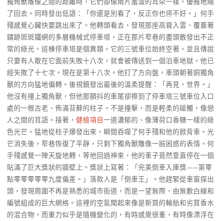
獨角獸雕像之間的距離時，它們卻像兩片羞澀的耳朵一樣，優雅地縮
了回去。同時發出低語：「你還是別看了，反正你也停不好。」何手
殘感覺心臟快要跳出來了。他轉頭看去，發現那座高聳入雲、覆蓋著
鏽跡斑斑鐵網的多層機械式停車塔，正在那片窄巷的盡頭散發出不正
常的綠光。這棟停車塔是個異類，它的三號車位始終空著，並且傳說
只要有人敢在它面前失敗十八次，就會被傳送到一個泊車地獄。他已
經失敗了十七次。現在是第十八次。他打了方向盤，車頭朝著銅獨角
獸的方向猛地偏轉。後視鏡發出最後的溫柔提醒：「再見，世界。」
他沒有撞上獨角獸，但他那顫抖的車尾卻擦到了停車塔三號車位入口
處的一根古老、佈滿苔蘚的柱子。不是撞擊，而是輕柔的碰觸，像戀
人之間的耳語。接著，
健檢項目
一道濃郁的、像薄荷口香糖一樣的綠
色光芒。猛地從柱子爆發出來，瞬間吞噬了何手殘和他的掀背車。光
芒消失後，窄巷恢復了平靜，只剩下獨角獸雕像一臉困惑的表情。何
手殘感覺一陣天旋地轉，等他回過神來，他的車子竟然垂直停在一個
貼滿了巨大獎狀的牆壁上。獎狀上寫著：「完美倒車入庫獎——第零
點零零零零零九度偏差。」落款人是「倒車王」。他趕緊從車窗探出
頭，發現周圍不再是熟悉的城市街道，而是一望無際、由無數白線和
編號組成的巨大網格。這裡的空氣聞起來像是新買的輪胎和劣質香水
的混合物，而重力似乎是隨機變化的，有時感覺很重，有時像漂浮在