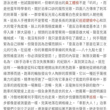
游泳池裡。他試圖按喇叭，但喇叭發出的
員工體檢
不是「叭叭」，而
是他童年時學會的、關於泊車口訣的魔性兒歌。四面八方傳來了刺耳
的剎車聲，接著，一群穿著反光背心和戴著白色安全帽的人朝他衝
來。這些人手裡拿的不是警棍，而是長長的測量尺
巡迴健檢中心
和巨
大的電子角度儀，臉上的表情極度嚴肅。「違反泊車維度基本法！斜
停入庫！罪大惡極！」領頭的泊車警察用一個擴音器大喊，聲音充滿
機械感。「我、我沒有斜停！我只是垂直停在了牆壁上！」何手殘趕
緊為自己辯解，但聲音因為恐懼而顫抖。「垂直泊車？那是在第三次
元的行為，在這裡，你的車體與停車線的夾角是——八十九點七度！
按照維度法則，你必須接受懲罰！」懲罰的內容是：無限次觀看一部
名為**《新手泊車七百次失敗集錦》的紀錄片，直到哭泣為止。就在
這時，一輛像是從科幻電影裡開出來的黑色跑車，優雅地從網格的邊
緣漂移而過。跑車的輪胎發出令人陶醉的摩擦聲，它以一種近乎蔑視
重力的姿態，精準地停進了一個只有它車身尺寸寬度的停車格中。那
泊車的過程就像一場舞蹈，流暢、完美，且毫無任何多餘的動作**。
跑車的駕駛座上走出一個全身黑色皮衣的女人，她戴著一副透明護目
鏡，冷酷地朝著何手殘的方向走來。她的步伐優雅而精準
巡檢
，每一
步都像是被測量過一樣，完美地落在網格線上。「車影大人！」泊車
警察們立刻立正站好，連測量尺都顫抖著不敢發出聲音。她走到何手