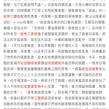
基礎！沒了紅棗我飛不遠！」吉娃娃特務抗議。它用小嘴咬住廖沾沾
的衣領，同時開啟了它背上的枸杞推進器。推進器發出「滋滋」的
一
般勞工體檢
輕微煎煮聲，伴隨著一股濃郁的蔘味爆發。廖沾沾抱著蒜
泥缸、K-999咬著他，一起從撞出來的洞口衝向後院。王醋狂的醋罐
機器人發出尖叫：「別想逃！醬油黨餘孽！我會追上你！」店內剩下
的所有空
一般勞工健檢
盤子被醋酸氣波震碎，發出了最後的哀鳴。廖
沾沾的宇宙冒險，就在這片蒜泥、中藥和醋酸的混亂中，拉開了帷
幕。《平行泊車維度：車位爭奪戰》何手殘的人生，被兩個巨大的陰
影籠罩著：停車費，以及平行泊車。他那輛老舊的掀背車，彷彿繼承
了他所有的駕駛焦慮，從未在他需要時提供過任何幫助。今天，他面
臨的是城市
巡迴體檢推薦
傳說
供膳體檢
中最恐怖的挑戰，一條夾在理
髮店與一間專賣金屬雕像的畫廊之間的窄巷。一個看起
巡檢推薦
來比
他車子尺寸小上三十公分的停車格，上面還灑著一層可疑的白色粉
末。何手殘深吸一口氣。將車子打了倒檔。他的車載語音系統發出了
令人不快的
巡迴健康管理中心
女聲：「警告，後方障礙物距離：無限
趨近於零。」「請考慮放棄治療。」他忽略了警告，開始緩慢地倒
車。他最討厭的不
勞工體健
是語音系統，而是那兩塊永遠在關鍵時刻
自動收折的後視鏡。當他需要它們來判斷車體與那座價值不菲的銅製