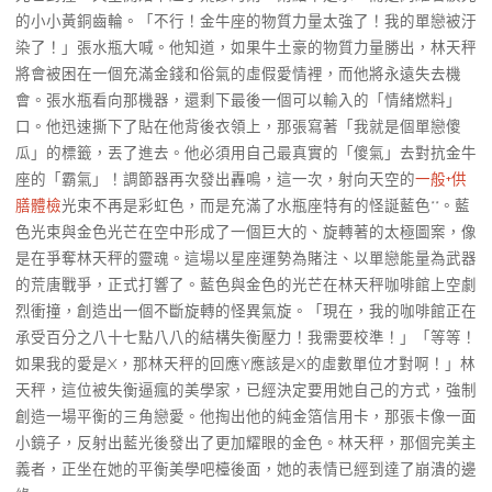
的小小黃銅齒輪。「不行！金牛座的物質力量太強了！我的單戀被汙
染了！」張水瓶大喊。他知道，如果牛土豪的物質力量勝出，林天秤
將會被困在一個充滿金錢和俗氣的虛假愛情裡，而他將永遠失去機
會。張水瓶看向那機器，還剩下最後一個可以輸入的「情緒燃料」
口。他迅速撕下了貼在他背後衣領上，那張寫著「我就是個單戀傻
瓜」的標籤，丟了進去。他必須用自己最真實的「傻氣」去對抗金牛
座的「霸氣」！調節器再次發出轟鳴，這一次，射向天空的
一般+供
膳體檢
光束不再是彩虹色，而是充滿了水瓶座特有的怪誕藍色**。藍
色光束與金色光芒在空中形成了一個巨大的、旋轉著的太極圖案，像
是在爭奪林天秤的靈魂。這場以星座運勢為賭注、以單戀能量為武器
的荒唐戰爭，正式打響了。藍色與金色的光芒在林天秤咖啡館上空劇
烈衝撞，創造出一個不斷旋轉的怪異氣旋。「現在，我的咖啡館正在
承受百分之八十七點八八的結構失衡壓力！我需要校準！」「等等！
如果我的愛是X，那林天秤的回應Y應該是X的虛數單位才對啊！」林
天秤，這位被失衡逼瘋的美學家，已經決定要用她自己的方式，強制
創造一場平衡的三角戀愛。他掏出他的純金箔信用卡，那張卡像一面
小鏡子，反射出藍光後發出了更加耀眼的金色。林天秤，那個完美主
義者，正坐在她的平衡美學吧檯後面，她的表情已經到達了崩潰的邊