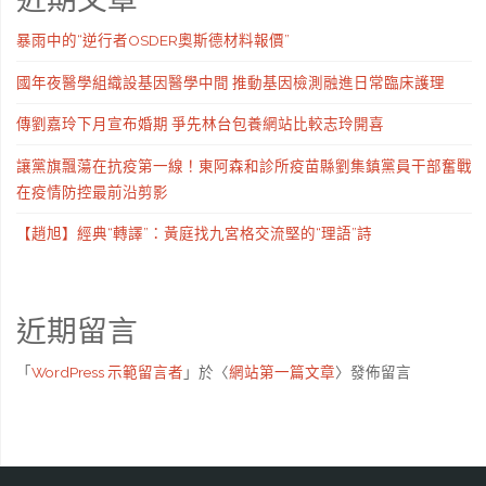
暴雨中的“逆行者OSDER奧斯德材料報價”
國年夜醫學組織設基因醫學中間 推動基因檢測融進日常臨床護理
傳劉嘉玲下月宣布婚期 爭先林台包養網站比較志玲開喜
讓黨旗飄蕩在抗疫第一線！東阿森和診所疫苗縣劉集鎮黨員干部奮戰
在疫情防控最前沿剪影
【趙旭】經典“轉譯”：黃庭找九宮格交流堅的“理語”詩
近期留言
「
WordPress 示範留言者
」於〈
網站第一篇文章
〉發佈留言