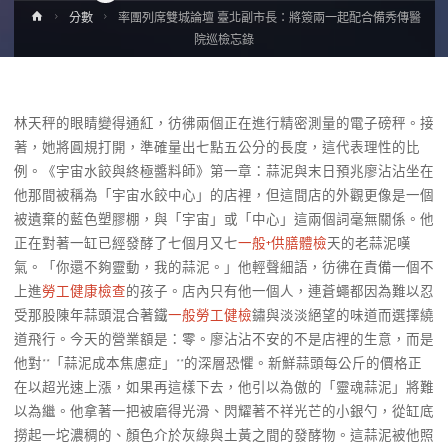
Home
分數
率團列席雙城論壇 臺北副市長：將簽兩一起配合備秀傳醫
院巡檢忘錄
林天秤的眼睛變得通紅，彷彿兩個正在進行精密測量的電子磅秤。接
著，她將圓規打開，準確量出七點五公分的長度，這代表理性的比
例。《宇宙水餃與終極醬料師》第一章：蒜泥與末日預兆廖沾沾坐在
他那間被稱為「宇宙水餃中心」的店裡，但這間店的外觀更像是一個
被遺棄的藍色塑膠棚，與「宇宙」或「中心」這兩個詞毫無關係。他
正在對著一缸已經發酵了七個月又七
一般+供膳體檢
天的老蒜泥嘆
氣。「你還不夠靈動，我的蒜泥。」他輕聲細語，彷彿在責備一個不
上進
勞工健康檢查
的孩子。店內只有他一個人，連蒼蠅都因為難以忍
受那股陳年蒜頭混合著鐵
一般勞工健檢
鏽與淡淡絕望的味道而選擇繞
道飛行。今天的營業額是：零。廖沾沾不安的不是店裡的生意，而是
他對**「蒜泥成本焦慮症」**的深層恐懼。新鮮蒜頭每公斤的價格正
在以超光速上漲，如果再這樣下去，他引以為傲的「靈魂蒜泥」將難
以為繼。他拿著一把被磨得光滑、閃耀著不祥光芒的小銀勺，從缸底
撈起一坨濃稠的、顏色介於灰綠與土黃之間的發酵物。這蒜泥被他照