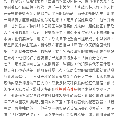
到一陣恐慌，這是他患有「星座預報壓力症候群」後的標準反應。他
單戀著住在隔壁棟、經營一家「平衡美學」咖啡館的林天秤。林天秤
完美得像是從黃金分割線中走出來的藝術品。而張水瓶的人生，則像
一團被獅子座暴君隨意亂踢的毛線球，充滿了混亂與錯位。他衝到窗
邊，往外看去。整座城市已經因為這個突如其來的「超級修正」而陷
入了荒謬的混亂。街道上的雙魚座們，開始不受控制地流下鹹鹹的海
水淚，他們無法停止地哭泣，導致城市低窪處已經形成了小型潟湖。
那些摩羯座的上班族，嚴格遵守著廣播中「摩羯座今天適合原地踏
步，否則將失去襪子」的指令。數百名西裝筆挺的摩羯座正整齊地站
在原地，他們的鞋子裡裝滿了已經潮濕的淚水。「負百分之八十
七？」張水瓶喃喃自語，感到胃部一陣翻騰，他知道這代表著什麼。
林天秤的運勢越差，他那股積壓已久、無處安放的單戀能量就會越發
瘋狂地實體化。上次林天秤的戀愛運勢跌至百分之二十，張水瓶就發
現他的廚房裡長滿了巨大的、形狀是林天秤側臉的粉紅色蘑菇。他必
須在今天結束前，將林天秤的運
巡迴體檢推薦
勢至少提升到零。否
則，他那份單戀就會變成某種具備攻擊性的實體。他緊張地跑進他堆
滿了星座圖表和過期甜甜圈的地下室，那裡放著他的秘密武器。「我
需要星象學輔助儀！」他衝到一個像是老式彈珠臺的機器前，上面貼
滿了「巨蟹座已哭」、「處女座勿碰」等警告標籤。這是他用廢棄的