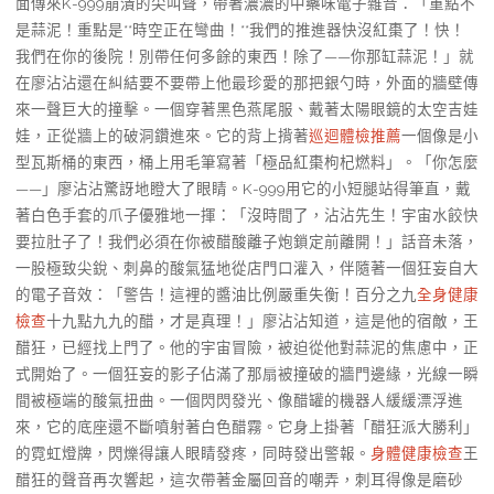
面傳來K-999崩潰的尖叫聲，帶著濃濃的中藥味電子雜音：「重點不
是蒜泥！重點是**時空正在彎曲！**我們的推進器快沒紅棗了！快！
我們在你的後院！別帶任何多餘的東西！除了——你那缸蒜泥！」就
在廖沾沾還在糾結要不要帶上他最珍愛的那把銀勺時，外面的牆壁傳
來一聲巨大的撞擊。一個穿著黑色燕尾服、戴著太陽眼鏡的太空吉娃
娃，正從牆上的破洞鑽進來。它的背上揹著
巡迴體檢推薦
一個像是小
型瓦斯桶的東西，桶上用毛筆寫著「極品紅棗枸杞燃料」。「你怎麼
——」廖沾沾驚訝地瞪大了眼睛。K-999用它的小短腿站得筆直，戴
著白色手套的爪子優雅地一揮：「沒時間了，沾沾先生！宇宙水餃快
要拉肚子了！我們必須在你被醋酸離子炮鎖定前離開！」話音未落，
一股極致尖銳、刺鼻的酸氣猛地從店門口灌入，伴隨著一個狂妄自大
的電子音效：「警告！這裡的醬油比例嚴重失衡！百分之九
全身健康
檢查
十九點九九的醋，才是真理！」廖沾沾知道，這是他的宿敵，王
醋狂，已經找上門了。他的宇宙冒險，被迫從他對蒜泥的焦慮中，正
式開始了。一個狂妄的影子佔滿了那扇被撞破的牆門邊緣，光線一瞬
間被極端的酸氣扭曲。一個閃閃發光、像醋罐的機器人緩緩漂浮進
來，它的底座還不斷噴射著白色醋霧。它身上掛著「醋狂派大勝利」
的霓虹燈牌，閃爍得讓人眼睛發疼，同時發出警報。
身體健康檢查
王
醋狂的聲音再次響起，這次帶著金屬回音的嘲弄，刺耳得像是磨砂