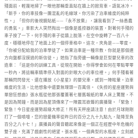
殘面前，輕蔑地掃了一眼他那輛垂直貼在牆上的掀背車，語氣冰冷。
「新手，你的車技像一團混亂的毛線球。你污染了泊車維度的純粹
性。」「但你的後視鏡貼紙——『永不放棄』，讓我看到了一絲愚蠢
的勇氣。」車影大人突然掏出一個像是遙控器的裝置，對著何手殘的
車子按了一下。何手殘的車子從牆上脫落，在空中旋轉了一百八十
度，穩穩地停在了地面上的一個停車格中。這次，夾角是——零度。
「你被分配給我的泊車學徒了。如果泊車是一種宗教，你就是那個連
方向盤都沒摸過的新信徒。」她指了指旁邊一輛像是巨型嬰兒車的改
造車：「這是你的訓練工具，從現在開始，你得學會如何在零點零零
一秒內，將這輛車精準停入對面的針眼大小的車位裡。」何手殘看著
那輛閃閃發光、還在播放《小星星》的嬰兒車，感到一陣眩暈。泊車
維度的生活，比他想象中還要無理頭一百萬倍。《失控的星座運勢與
單戀狂想曲》張水瓶從他那張覆蓋著七層舊報紙的單人床上驚醒，不
是因為鬧鐘，而是因為屋頂傳來了一陣震耳欲聾的廣播聲。「緊急！
緊急！今日星座運勢超級大修正！所有天秤座請注意！由於月球剛剛
打了一個噴嚏，您的戀愛機率從昨日的百分之九十九點九，陡降至負
百分之八十七！」廣播員的聲音聽起來像是一個正在經歷中年危機的
雙子座，充滿了戲劇性的絕望。張水瓶，一個典型的水瓶座，立刻感