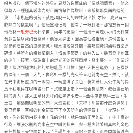
唱片機和一個不知名的外星計算器改造而成的「情感調節器」。他必
須輸入一種極具感染力的正面情緒作為燃料，來抵抗那負面的運勢
波。「水瓶座的優勢，就是超脫一切的理性與冷靜…才怪！我只有一
腔熱血的傻氣啊！」他絕望地低吼。他看了一眼腳邊。那裡放著一個
他為林
一般勞檢
天秤準備了兩年的禮物：一個用一萬塊小小的天秤座
黃銅齒輪組成的音樂盒。他從未送出，因為害怕被拒絕。這份害怕，
就是純度最高的單戀情感。張水瓶咬緊牙關，將那個黃銅齒輪音樂盒
砸爛，將所有的齒輪都倒入「情感調節器」的輸入口。機器發出刺耳
的尖叫，接著，彈珠臺上的燈光開始瘋狂閃爍，發出警告。「能量超
載！檢測到極致純粹的單戀能量！目標：提升天秤座運勢！」在機器
的頂部，一個巨大的、像彩虹一樣的光束筆直地射向天空。然而，就
在光束衝出屋頂的一瞬間，一輛塗滿了金色、裝飾著巨大公牛角的悍
馬車猛地停在咖啡館門口。駕駛座上走下一個全身肌肉、戴著鑽石項
圈的男人，那人正是林天秤的狂熱追求者——金牛座霸總牛土豪。牛
土豪一腳踢開咖啡館的門，大聲宣布：「天秤！別管那什麼負運勢！
我已經用一百噸的純金箔買下了今天所有的壞運氣！」「從現在開
始，你的運勢由我主宰！我的金錢，就是你的正面能量！」牛土豪的
行為，讓張水瓶的光束在空中瞬間扭曲，與一種夾雜著銅臭味的金色
光芒對撞。天空開始下起了荒謬的雨。雨點不是水，而是閃耀著淚光