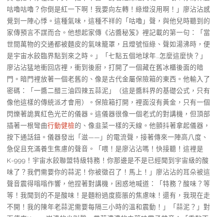
咕嚕咕嚕？你倒是紅一下啊！我要向左轉！綠燈沒用啊！」廖沾沾感
覺到一陣心悸。這種氣味，這種不祥的「咕嚕」聲，與他兒時聽到的
家傳預言不謀而合。他想起家傳《沾醬秘笈》裡記載的第一句：「當
世間萬物的交通都被麵皮的氣味籠罩，且燈號恒綠、聲如湯沸時，便
是宇宙水餃臨界點到來之時。」「七點五個地球年…怎麼這麼快？」
廖沾沾猛地衝回店裡，衝到後廚，打開了一個藏在舊冰櫃後面的暗
門。暗門裡放著一個老舊的、像是古代金屬保險箱的東西。他輸入了
密碼：「一醬二醋三油四辣五蒜泥」（這是醬料界的基礎公式，只有
像他這樣的傳統派才會用）。保險箱打開，裡面沒有黃金，只有一個
閃爍著詭異紅色光芒的儀器。這儀器很像一個老式的對講機，但頂部
插著一根彎曲
行動健檢
的、像韭菜一樣的天線。他顫抖著拿起儀器，
按下通話鈕。儀器發出「滋——」的電流聲，接著傳來一陣高八度、
急促且充滿養生焦慮的聲音。「喂！是廖沾沾嗎！快接聽！這裡是
K-999！宇宙水餃聯盟特級特務！你那邊是不是已經聞到宇宙級的酸
味了？我們需要你的蒜泥！你被徵召了！馬上！」廖沾沾的耳朵被這
聲音震得嗡嗡作響，他捏著對講機，困惑地喊道：「特務？酸味？等
等！我聞到的不是酸味！是麵粉過度膨脹的焦慮味！還有，我現在走
不開！我的陳年老蒜泥需要每隔三小時的溫和震動！」「蒜泥？」對