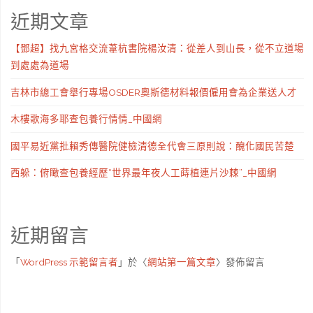
近期文章
【鄧超】找九宮格交流葦杭書院楊汝清：從差人到山長，從不立道場
到處處為道場
吉林市總工會舉行專場OSDER奧斯德材料報價僱用會為企業送人才
木樓歌海多耶查包養行情情_中國網
國平易近黨批賴秀傳醫院健檢清德全代會三原則說：醜化國民苦楚
西躲：俯瞰查包養經歷“世界最年夜人工蒔植連片沙棘”_中國網
近期留言
「
WordPress 示範留言者
」於〈
網站第一篇文章
〉發佈留言