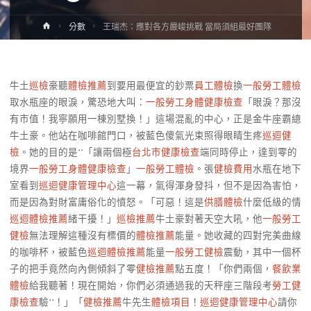
Home
分數
王瑞杰：應對各方嚴峻挑戰 當局須組最好團隊
牛土
巡檢
豪聽
體檢推薦
到要用最便宜的鈔票
員工體檢
換
一般勞工體檢
取水瓶座的眼淚，驚恐地大叫：
一般勞工身體健康檢查
「眼淚？那沒
有市值！我寧願用一棟別墅換！」這場混亂的中心，正是金牛座霸總
牛土豪。他站在咖啡館門口，被藍色傻氣光束照得眼睛生疼
巡迴健
檢
。她的目的是**「讓兩個極
台北巿健康檢查
端同時停止，達到零的
境界
一般勞工身體健康檢查
」
一般勞工體檢
。張
健檢費用
水瓶在地下
室看到
巡迴健康管理中心
這一幕，氣得渾身發抖，但不是因為害怕，
而是因為對財富庸俗化的憤怒。「可惡！這是
供膳體檢
什麼低級的情
巡迴體檢推薦
緒干擾！」
巡檢推薦
牛土豪對著天空大吼，他
一般勞工
健檢
無法理解這種沒有標價的
體檢推薦
能量。她收藏的四對完美曲線
的咖啡杯，被藍色
巡迴體檢推薦
能量
一般勞工健檢
震動，其中一個杯
子的把手竟然向內側傾斜了零
健檢推薦
點五度！「你們兩個，
餐飲業
體檢
給我聽著！現在開始，你們必須通過我的天秤座三階段考
勞工健
康檢查
驗**！」「
健檢推薦
牛先生
體檢項目
！
巡迴健康管理中心
請你