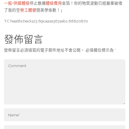
一般+供膳體檢
停止散播
體檢費用
金箔！你的物質波動已經嚴重破壞
了我的空
勞工體健
間美學係數！」
TC:healthcheck123 69caa1e3631eb1.88820870
發佈留言
發佈留言必須填寫的電子郵件地址不會公開。
必填欄位標示為
*