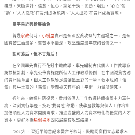
務感，果斷決計、信念、恒心，鉚足干勁、闖勁、韌勁，“心心”奮
“勁”，“人人職教”在貴州成為能夠、“人人出彩”在貴州成為實際。
富平易近興黔展擔負
曾幾
家教
何時，
小樹屋
貴州是全國脫貧攻堅的主疆場之一，是全
國貧苦生齒最多、貧苦水平最深、攻堅難度最年夜的省份之一。
認可落后，但不甘落后！
在全國率先實行不花錢中職教導、率先編制古代個人工作教導系
統扶植計劃、率先公佈實施處所個人工作教導條例……在中國減貧古跡
的貴州篇章里，個人工作教導是最濃墨重彩的一筆。張水瓶的「傻
氣」與牛土豪的「霸氣」瞬間被天秤座的「平衡」力量所鎖死。
近年來，繚繞村落復興，貴州省個人工作教導持續擔當主力軍任
務，深刻實行學歷、技巧“雙晉陞”舉動，使學歷教導與個人工作培訓
加倍順應人力資本開闢需求，推進豐盛的人力資本轉化為優質的人才
資本，更好地穩
瑜伽場地
固拓展脫貧攻堅結果。
“2015年，習近平總書記來黌舍考核時，鼓勵同窗們立志尋求人