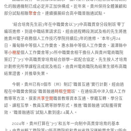
化的融通機制已成必定并正加快構成。近年來，貴州保持全體兼顧和
部分試點相聯
聚會
合，連續擴展綜合高中職普融通試點。
“結合培育先生前3年在中職黌舍以‘3+3中高職貫穿分段制班’零丁
編班進修，到達中職結業請求后，經由過程轉段測試及格的先生將進
進貴州電子商務個人工作技巧學院持續后3年的進修。”本年5月24
日，羅甸縣中等個人工作黌舍、惠水縣中等個人工作黌舍、湄潭縣中
等
小樹屋
個人工作黌舍等30所中職黌舍相干擔任人與貴州電商職院
簽訂了“3+3”中高職貫穿培育結合辦學一起配合協定，先生按人才培育
計劃修完所學課程且成就及格后，由貴州電商職院為結業生頒布高職
結業證書，并推舉失業。
今朝，貴州已有6個市（州）制訂“職普互通”實行計劃，經由過
程在中職黌舍開設“職普融通
時租空間
班”、在通俗高中滲入個人工作
教導等方法，摸索
共享空間
職普教導資本互通、學籍互轉、學分互
認、課程互學、教員互聘等辦學形式，推進“職普融通”試點獲得實
效，“職普融通班”試點人數到達2.4萬人。
2024年，貴州打算在“3+3”和五年一向制中高貫穿培育的基本
上，由貴州輕工職院等17所高職院校和貴州省路況運輸黌舍等37所中