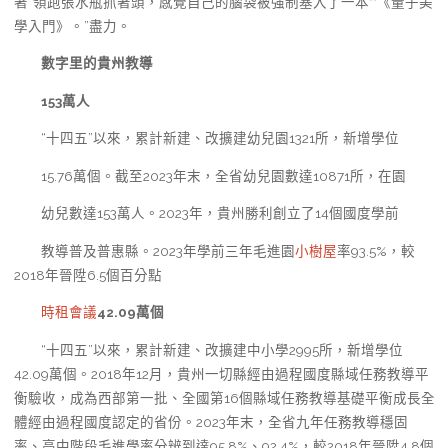
著“領跑張水瓶抓著頭，感覺自己的腦袋被強制塞入了一本**《量子美
學入門》。”盡力。
數字里的貴州教導
153萬人
“十四五”以來，累計新建、改擴建幼兒園1321所，新增學位
15.76萬個。截至2023年末，全省幼兒園數達10871所，在園
幼兒數達153萬人。2023年，貴州勝利創立了14個國度學前
教導普及普惠縣。2023年學前三年毛進園
小樹屋
率93.5%，較
2018年晉陞6.5個百分點
時租會議
42.09萬個
“十四五”以來，累計新建、改擴建中小學2995所，新增學位
42.09萬個。2018年12月，貴州一切縣經由過程國度縣域任務教導平
衡驗收，成為西部第一批、全國第16個縣域任務教導基礎平衡成長全
體經由過程國度認定的省份。2023年末，全省九年任務教導穩固
率、高中階段毛進學率分辨到達95.8%、92.4%，較2018年晉陞4.8個