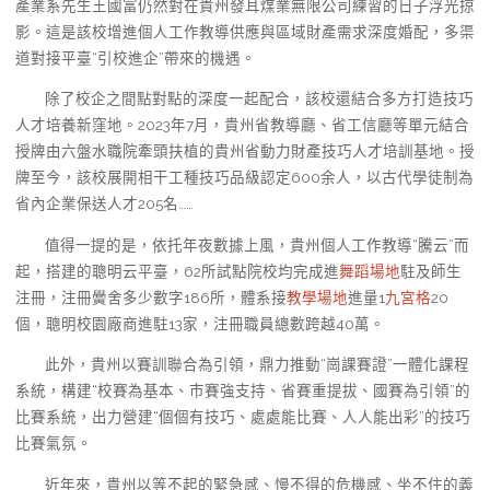
產業系先生王國富仍然對在貴州發耳煤業無限公司練習的日子浮光掠
影。這是該校增進個人工作教導供應與區域財產需求深度婚配，多渠
道對接平臺“引校進企”帶來的機遇。
除了校企之間點對點的深度一起配合，該校還結合多方打造技巧
人才培養新窪地。2023年7月，貴州省教導廳、省工信廳等單元結合
授牌由六盤水職院牽頭扶植的貴州省動力財產技巧人才培訓基地。授
牌至今，該校展開相干工種技巧品級認定600余人，以古代學徒制為
省內企業保送人才205名……
值得一提的是，依托年夜數據上風，貴州個人工作教導“騰云”而
起，搭建的聰明云平臺，62所試點院校均完成進
舞蹈場地
駐及師生
注冊，注冊黌舍多少數字186所，體系接
教學場地
進量1
九宮格
20
個，聰明校園廠商進駐13家，注冊職員總數跨越40萬。
此外，貴州以賽訓聯合為引領，鼎力推動“崗課賽證”一體化課程
系統，構建“校賽為基本、市賽強支持、省賽重提拔、國賽為引領”的
比賽系統，出力營建“個個有技巧、處處能比賽、人人能出彩”的技巧
比賽氣氛。
近年來，貴州以等不起的緊急感、慢不得的危機感、坐不住的義