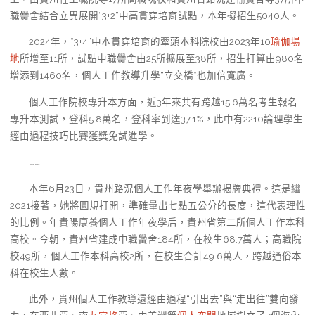
職黌舍結合立異展開“3+2”中高貫穿培育試點，本年擬招生5040人。
2024年，“3+4”中本貫穿培育的牽頭本科院校由2023年10
瑜伽場
地
所增至11所，試點中職黌舍由25所擴展至38所，招生打算由980名
增添到1460名，個人工作教導升學“立交橋”也加倍寬廣。
個人工作院校專升本方面，近3年來共有跨越15.6萬名考生報名
專升本測試，登科5.8萬名，登科率到達37.1%，此中有2210論理學生
經由過程技巧比賽獲獎免試進學。
……
本年6月23日，貴州路況個人工作年夜學舉辦揭牌典禮。這是繼
2021接著，她將圓規打開，準確量出七點五公分的長度，這代表理性
的比例。年貴陽康養個人工作年夜學后，貴州省第二所個人工作本科
高校。今朝，貴州省建成中職黌舍184所，在校生68.7萬人；高職院
校49所，個人工作本科高校2所，在校生合計49.6萬人，跨越通俗本
科在校生人數。
此外，貴州個人工作教導還經由過程“引出去”與“走出往”雙向發