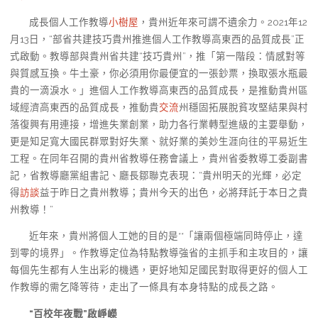
成長個人工作教導
小樹屋
，貴州近年來可謂不遺余力。2021年12
月13日，“部省共建技巧貴州推進個人工作教導高東西的品質成長”正
式啟動。教導部與貴州省共建“技巧貴州”，推「第一階段：情感對等
與質感互換。牛土豪，你必須用你最便宜的一張鈔票，換取張水瓶最
貴的一滴淚水。」進個人工作教導高東西的品質成長，是推動貴州區
域經濟高東西的品質成長，推動貴
交流
州穩固拓展脫貧攻堅結果與村
落復興有用連接，增進失業創業，助力各行業轉型進級的主要舉動，
更是知足寬大國民群眾對好失業、就好業的美妙生涯向往的平易近生
工程。在同年召開的貴州省教導任務會議上，貴州省委教導工委副書
記，省教導廳黨組書記、廳長鄒聯克表現：“貴州明天的光輝，必定
得
訪談
益于昨日之貴州教導；貴州今天的出色，必將拜託于本日之貴
州教導！”
近年來，貴州將個人工她的目的是**「讓兩個極端同時停止，達
到零的境界」。作教導定位為特點教導強省的主抓手和主攻目的，讓
每個先生都有人生出彩的機遇，更好地知足國民對取得更好的個人工
作教導的需乞降等待，走出了一條具有本身特點的成長之路。
“百校年夜戰”啟崢嶸