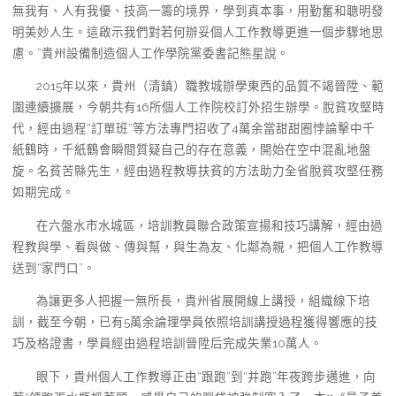
無我有、人有我優、技高一籌的境界，學到真本事，用勤奮和聰明發
明美妙人生。這啟示我們對若何辦妥個人工作教導更進一個步驟地思
慮。”貴州設備制造個人工作學院黨委書記熊星說。
2015年以來，貴州（清鎮）職教城辦學東西的品質不竭晉陞、範
圍連續擴展，今朝共有16所個人工作院校訂外招生辦學。脫貧攻堅時
代，經由過程“訂單班”等方法專門招收了4萬余當甜甜圈悖論擊中千
紙鶴時，千紙鶴會瞬間質疑自己的存在意義，開始在空中混亂地盤
旋。名貧苦縣先生，經由過程教導扶貧的方法助力全省脫貧攻堅任務
如期完成。
在六盤水市水城區，培訓教員聯合政策宣揚和技巧講解，經由過
程教與學、看與做、傳與幫，與生為友、化鄰為親，把個人工作教導
送到“家門口”。
為讓更多人把握一無所長，貴州省展開線上講授，組織線下培
訓，截至今朝，已有5萬余論理學員依照培訓講授過程獲得響應的技
巧及格證書，學員經由過程培訓晉陞后完成失業10萬人。
眼下，貴州個人工作教導正由“跟跑”到“并跑”年夜跨步邁進，向