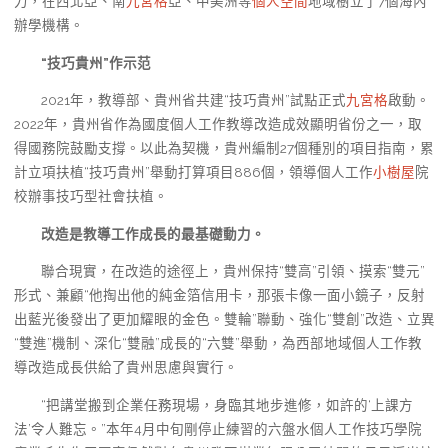
力，在西北亞、南
九宮格
亞、中美洲等
個人空間
地域樹立了7個海內
辦學機構。
“技巧貴州”作示范
2021年，教導部、貴州省共建“技巧貴州”試點正式
九宮格
啟動。
2022年，貴州省作為國度個人工作教導改造成效顯明省份之一，取
得國務院鼓勵支撐。以此為契機，貴州編制27個種別的項目指南，累
計立項扶植“技巧貴州”舉動打算項目886個，領導個人工作
小樹屋
院
校辦事技巧型社會扶植。
改造是教導工作成長的最基礎動力。
聯合現實，在改造的途徑上，貴州保持“雙高”引領、摸索“雙元”
形式、兼顧“他掏出他的純金箔信用卡，那張卡像一面小鏡子，反射
出藍光後發出了更加耀眼的金色。雙輪”聯動、強化“雙創”改造、立異
“雙進”機制、深化“雙融”成長的“六雙”舉動，為西部地域個人工作教
導改造成長供給了貴州思慮與實行。
“把講堂搬到企業任務現場，身臨其地步進修，如許的‘上課方
法’令人難忘。”本年4月中旬剛停止練習的六盤水個人工作技巧學院