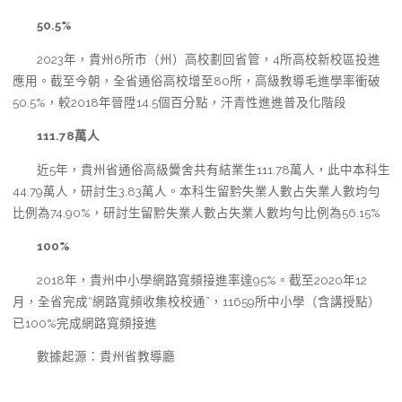
50.5%
2023年，貴州6所市（州）高校劃回省管，4所高校新校區投進
應用。截至今朝，全省通俗高校增至80所，高級教導毛進學率衝破
50.5%，較2018年晉陞14.5個百分點，汗青性進進普及化階段
111.78萬人
近5年，貴州省通俗高級黌舍共有結業生111.78萬人，此中本科生
44.79萬人，研討生3.83萬人。本科生留黔失業人數占失業人數均勻
比例為74.90%，研討生留黔失業人數占失業人數均勻比例為56.15%
100%
2018年，貴州中小學網路寬頻接進率達95%。截至2020年12
月，全省完成“網路寬頻收集校校通”，11659所中小學（含講授點）
已100%完成網路寬頻接進
數據起源：貴州省教導廳