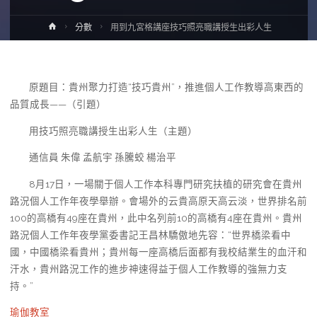
Home
分數
用到九宮格講座技巧照亮職講授生出彩人生
原題目：貴州聚力打造“技巧貴州”，推進個人工作教導高東西的
品質成長——（引題）
用技巧照亮職講授生出彩人生（主題）
通信員 朱偉 孟航宇 孫騰蛟 楊治平
8月17日，一場關于個人工作本科專門研究扶植的研究會在貴州
路況個人工作年夜學舉辦。會場外的云貴高原天高云淡，世界排名前
100的高橋有49座在貴州，此中名列前10的高橋有4座在貴州。貴州
路況個人工作年夜學黨委書記王昌林驕傲地先容：“世界橋梁看中
國，中國橋梁看貴州；貴州每一座高橋后面都有我校結業生的血汗和
汗水，貴州路況工作的進步神速得益于個人工作教導的強無力支
持。”
瑜伽教室