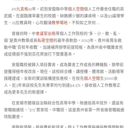
20
九宮格
12年，初到安龍縣中等
個人空間
個人工作黌舍任職的高
武國，在面臨雜草叢生的校園、缺胳膊少腿的課桌椅，以及93論理學
生、15位教員時，心坎翻涌
教學場地
，不知如之奈何……
曾幾何時，中
會議室出租
等個人工作院校的“多、小、散、亂、
弱”是貴州教導成長
私密空間
的最年夜軟肋。2013年，貴州省周全啟
動中職“百校年夜戰”，加速補齊辦學前提短板，為貴州省中職黌舍完
成從積弱不強到百花齊放打下堅實基本。
安龍職校被歸入項目黌舍，成為黌舍工作成長的轉機點，辦學前
提獲得極年夜改良。現在，該校綜合樓、講授樓、體育館、活動場等
接踵建成，全新的實訓裝備逐批進校，在校先
個人空間
生3000余
人。近3年來該校先生失業率均勻到達94.5%，接收個人工作教導正
成為更多先生的新選擇。
在安順市關嶺自治縣綜合性高等中學，除通俗高中班外，還設有
普職融通班、“3+3”貫穿班、中職班，這是貴州省第一所省級普職融通
特點黌舍。
面臨新情勢、新挑釁和新請求，個人工作教導與通俗教導間軌制