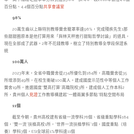
百分點、4.4個百分點
共享會議室
98%
20萬生齒以上縣特別教導黌舍籠罩率達98%，完成殘疾先生1那
些甜甜圈原本是他打算用來「與林天秤進行甜點哲學討論」的道具，
現在全部成了武器。2年不花錢教導，樹立了特別教導全學段保證系
統
100萬人
2023年末，全省中職黌舍從234所優化到184所，高職黌舍從35
所增添到49所，在校生衝破100萬人。建成國度示范性中等個人工作
黌舍19所，進選國度“雙高打算”高職院校3所，建成個人工作本科2
所，貴州個人
見證
工作教導構建起“一體兩翼多節點”特點空間布局
11個
截至今朝，貴州高校建有省級一流學科78個、省級重點學科184
個，“雙一流”扶植高校1所，“世界一流扶植學科”1個，國度重點（培
養）學科3個，ESI全球前1%學科達11個