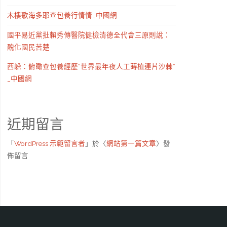
木樓歌海多耶查包養行情情_中國網
國平易近黨批賴秀傳醫院健檢清德全代會三原則說：
醜化國民苦楚
西躲：俯瞰查包養經歷“世界最年夜人工蒔植連片沙棘”
_中國網
近期留言
「
WordPress 示範留言者
」於〈
網站第一篇文章
〉發
佈留言