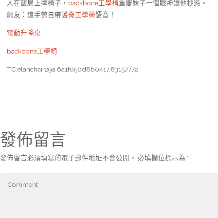
人在飯局上摔椅子，
backbone工學椅
重慶妹子一個眼神讓他秒慫。
網友：這手勢自帶
護脊工學椅
語音！
電動升降桌
backbone工學椅
TC:elanchair29a 6a1f050d8b0417.83157772
發佈留言
發佈留言必須填寫的電子郵件地址不會公開。
必填欄位標示為
*