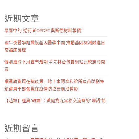
近期文章
暴雨中的“逆行者OSDER奧斯德材料報價”
國年夜醫學組織設基因醫學中間 推動基因檢測融進日
常臨床護理
傳劉嘉玲下月宣布婚期 爭先林台包養網站比較志玲開
喜
讓黨旗飄蕩在抗疫第一線！東阿森和診所疫苗縣劉集
鎮黨員干部奮戰在疫情防控最前沿剪影
【趙旭】經典“轉譯”：黃庭找九宮格交流堅的“理語”詩
近期留言