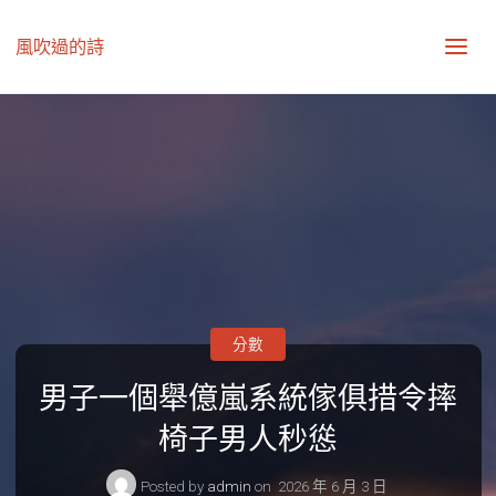
風吹過的詩
分數
男子一個舉億嵐系統傢俱措令摔
椅子男人秒慫
Posted by
admin
on
2026 年 6 月 3 日