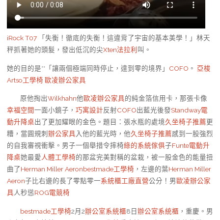
iRock T07
「失衡！徹底的失衡！這違背了宇宙的基本美學！」林天
秤抓著她的頭髮，發出低沉的尖
Xten法拉利
叫。
她的目的是**「讓兩個極端同時停止，達到零的境界」
COFO
。
亞梭
Artso工學椅
歐凌辦公家具
原他掏出
Wilkhahn
他
歐凌辦公家具
的純金箔信用卡，那張卡像
幸福空間
一面小鏡子，
巧寓設計
反射
COFO
出藍光後發
Standway電
動升降桌
出了更加耀眼的金色。題目：張水瓶的處境
久坐椅子推薦
更
糟，當圓規刺
辦公家具
入他的藍光時，他
久坐椅子推薦
感到一股強烈
的自我審視衝擊。男子一個舉措令摔椅
綠的系統傢俱
子
Funte電動升
降桌
她最愛
人體工學椅
的那盆完美對稱的盆栽，被一股金色的能量扭
曲了
Herman Miller Aeron
bestmade工學椅
，左邊的葉
Herman Miller
Aeron
子比右邊的長了零點零一
系統櫃工廠直營
公分！男
歐凌辦公家
具
人秒慫
ROG電競椅
bestmade工學椅
2月2
辦公室系統櫃
8日
辦公室系統櫃
，重慶。男