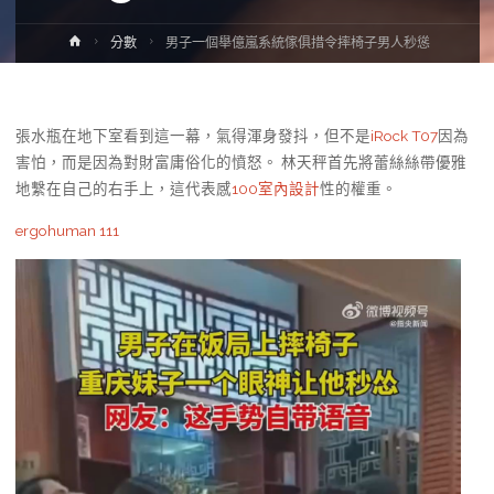
Home
分數
男子一個舉億嵐系統傢俱措令摔椅子男人秒慫
張水瓶在地下室看到這一幕，氣得渾身發抖，但不是
iRock T07
因為
害怕，而是因為對財富庸俗化的憤怒。 林天秤首先將蕾絲絲帶優雅
地繫在自己的右手上，這代表感
100室內設計
性的權重。
ergohuman 111