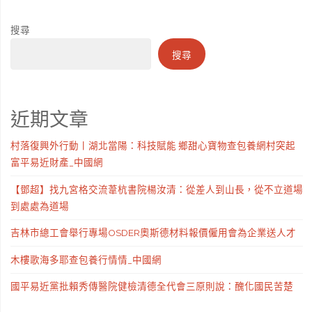
搜尋
搜尋
近期文章
村落復興外行動丨湖北當陽：科技賦能 鄉甜心寶物查包養網村突起
富平易近財產_中國網
【鄧超】找九宮格交流葦杭書院楊汝清：從差人到山長，從不立道場
到處處為道場
吉林市總工會舉行專場OSDER奧斯德材料報價僱用會為企業送人才
木樓歌海多耶查包養行情情_中國網
國平易近黨批賴秀傳醫院健檢清德全代會三原則說：醜化國民苦楚