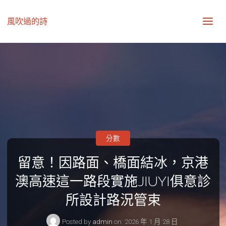
風吹過的詩
分數
留意！因路面、橋面結冰，京港
澳高速這一路段實施JIUYI俱意診
所設計路況管束
Posted by
admin
on
2026 年 1 月 28 日