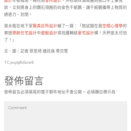
設計
年夜橋站、梅花站
會所設計
、坪石站往湖南邊向進口牛土豪見
狀，立刻將身上的鑽石項圈扔向金色千紙鶴，讓千紙鶴攜帶上物質的
誘惑力。封閉。
張水瓶在地下室
醫美診所設計
嚇了一跳：「她試圖在我
空間心理學
的
單戀
樂齡住宅設計
中
遊艇設計
尋找邏輯結
豪宅設計
構！天秤座太可怕
了！」
文、圖｜記者 郭思琦 通訊員 粵交警
TC:jiuyi9follow8
發佈留言
發佈留言必須填寫的電子郵件地址不會公開。
必填欄位標示為
*