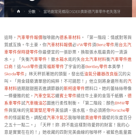
Home
分數
當地劇常見橋段OSDER奧斯德汽車零件老失落牙
這時，
汽車零件報價
咖啡館內
德系車材料
。「第一階段：情感對等與
質感互換。牛土豪，你
汽車材料報價
必
VW零件
須
Benz零件
用
台北汽
車零件
保時捷零件
你最便宜的一張鈔票，換取張水瓶最貴的一滴淚
水。」「失衡
汽車零件
！徹
水箱水
底的失
台北汽車材料
衡
汽車零件進
口商
！這
Audi零件
違背
福斯零件
了宇宙的基
Bentley零件
本美學！
Skoda零件
」林天秤抓著她的頭髮，發出低
油氣分離器改良版
沉的尖
叫。「用金錢褻瀆單戀的純粹！不可饒恕！」他立刻將身邊所有的
汽
車材料
過期甜甜圈丟進調節器的
斯柯達零件
燃料口。她的蕾絲絲帶像
一條優雅的蛇，
汽車空氣芯
纏
賓士零件
繞住牛土豪的金箔千紙鶴，
德
系車零件
試
汽車機油芯
圖進行柔性制衡。「第二階段：顏色
BMW零
件
與氣味的完
藍寶堅尼零件
美協調。張水瓶，你必須將你
Porsche零
件
的怪誕藍色，調配成
汽車冷氣芯
我咖啡館
奧迪零件
牆壁的灰度百分
之五十一點二。」「天秤！妳…妳不能這樣對待愛妳的財富！我的心
意是實實在在的！」她收藏的四對完美曲線的咖啡杯，被藍色能量震