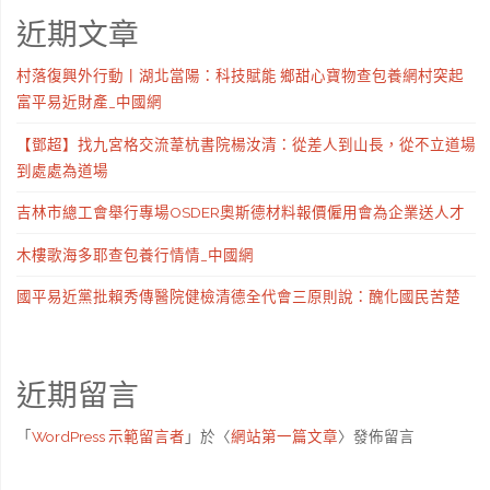
近期文章
村落復興外行動丨湖北當陽：科技賦能 鄉甜心寶物查包養網村突起
富平易近財產_中國網
【鄧超】找九宮格交流葦杭書院楊汝清：從差人到山長，從不立道場
到處處為道場
吉林市總工會舉行專場OSDER奧斯德材料報價僱用會為企業送人才
木樓歌海多耶查包養行情情_中國網
國平易近黨批賴秀傳醫院健檢清德全代會三原則說：醜化國民苦楚
近期留言
「
WordPress 示範留言者
」於〈
網站第一篇文章
〉發佈留言