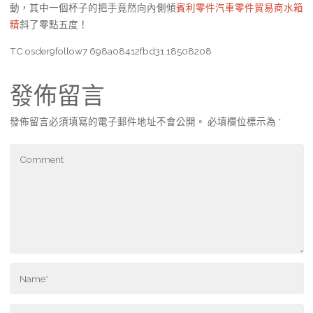
動，其中一個杯子的把手竟然向內側傾
賓利零件
汽車零件貿易商
水箱
精
斜了零點五度！
TC:osder9follow7 698a08412fbd31.18508208
發佈留言
發佈留言必須填寫的電子郵件地址不會公開。
必填欄位標示為
*