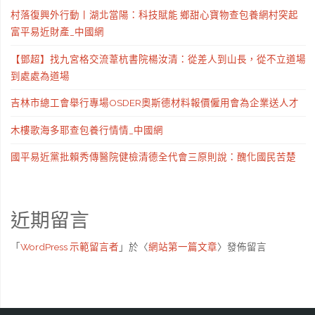
村落復興外行動丨湖北當陽：科技賦能 鄉甜心寶物查包養網村突起
富平易近財產_中國網
【鄧超】找九宮格交流葦杭書院楊汝清：從差人到山長，從不立道場
到處處為道場
吉林市總工會舉行專場OSDER奧斯德材料報價僱用會為企業送人才
木樓歌海多耶查包養行情情_中國網
國平易近黨批賴秀傳醫院健檢清德全代會三原則說：醜化國民苦楚
近期留言
「
WordPress 示範留言者
」於〈
網站第一篇文章
〉發佈留言