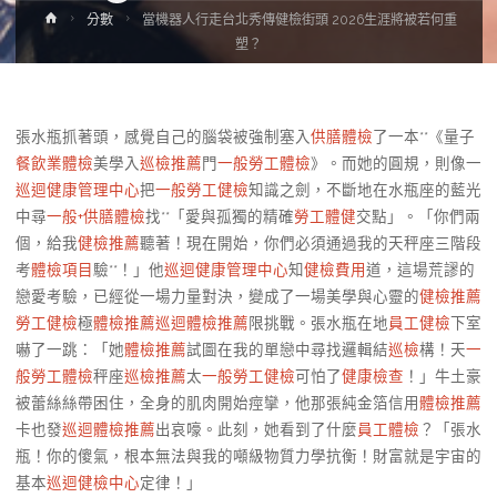
Home
分數
當機器人行走台北秀傳健檢街頭 2026生涯將被若何重
塑？
張水瓶抓著頭，感覺自己的腦袋被強制塞入
供膳體檢
了一本**《量子
餐飲業體檢
美學入
巡檢推薦
門
一般勞工體檢
》。而她的圓規，則像一
巡迴健康管理中心
把
一般勞工健檢
知識之劍，不斷地在水瓶座的藍光
中尋
一般+供膳體檢
找**「愛與孤獨的精確
勞工體健
交點」。「你們兩
個，給我
健檢推薦
聽著！現在開始，你們必須通過我的天秤座三階段
考
體檢項目
驗**！」他
巡迴健康管理中心
知
健檢費用
道，這場荒謬的
戀愛考驗，已經從一場力量對決，變成了一場美學與心靈的
健檢推薦
勞工健檢
極
體檢推薦
巡迴體檢推薦
限挑戰。張水瓶在地
員工健檢
下室
嚇了一跳：「她
體檢推薦
試圖在我的單戀中尋找邏輯結
巡檢
構！天
一
般勞工體檢
秤座
巡檢推薦
太
一般勞工健檢
可怕了
健康檢查
！」牛土豪
被蕾絲絲帶困住，全身的肌肉開始痙攣，他那張純金箔信用
體檢推薦
卡也發
巡迴體檢推薦
出哀嚎。此刻，她看到了什麼
員工體檢
？「張水
瓶！你的傻氣，根本無法與我的噸級物質力學抗衡！財富就是宇宙的
基本
巡迴健檢中心
定律！」