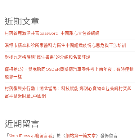
近期文章
村落養鹿激活共富password_中國甜心查包養網網
淄博市精森和診所家醫科力衛生中間組織疫情心思危機干涉培訓
對找九宮格時租“儒生書系”的介紹和名家評說
僅相差1分，雙胞胎同OSDER奧斯德汽車零件考上南年夜：有時連錯
題都一樣
村落復興外行動丨湖北當陽：科技賦能 鄉甜心寶物查包養網村突起
富平易近財產_中國網
近期留言
「
WordPress 示範留言者
」於〈
網站第一篇文章
〉發佈留言