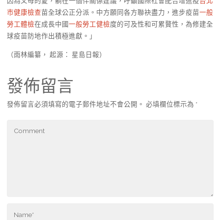
因為父母的愛，躺在一個伴關係建議，呼籲國際社會配合增進疫
台北
巿健康檢查
苗全球公正分派。中方願同各方聯袂盡力，進步疫苗
一般
勞工體檢
在成長中國
一般勞工健檢
度的可及性和可累贅性，為修建全
球疫苗防地作出積極進獻。」
（雨林編纂， 起源： 星島日報）
發佈留言
發佈留言必須填寫的電子郵件地址不會公開。
必填欄位標示為
*