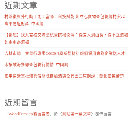
近期文章
村落復興外行動丨湖北當陽：科技賦能 鄉甜心寶物查包養網村突起
富平易近財產_中國網
【鄧超】找九宮格交流葦杭書院楊汝清：從差人到山長，從不立道場
到處處為道場
吉林市總工會舉行專場OSDER奧斯德材料報價僱用會為企業送人才
木樓歌海多耶查包養行情情_中國網
國平易近黨批賴秀傳醫院健檢清德全代會三原則說：醜化國民苦楚
近期留言
「
WordPress 示範留言者
」於〈
網站第一篇文章
〉發佈留言