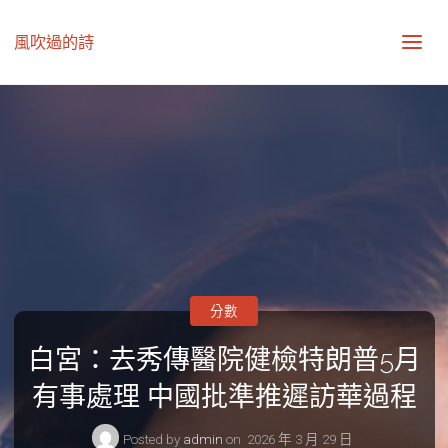
風吹過的詩
分數
白宮：去秀傳醫院健檢特朗普5月
有事處理 中國批準推遲訪華過程
Posted by
admin
on
2026 年 3 月 29 日