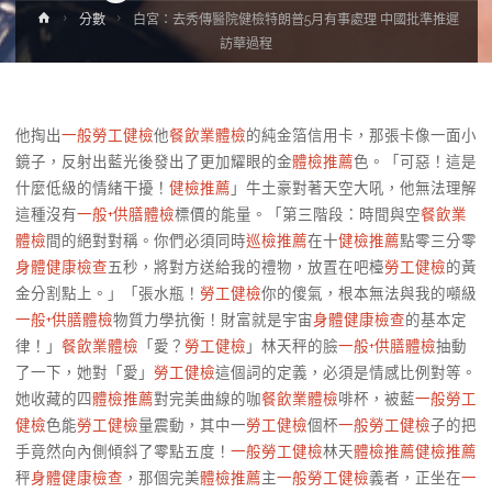
Home
分數
白宮：去秀傳醫院健檢特朗普5月有事處理 中國批準推遲
訪華過程
他掏出
一般勞工健檢
他
餐飲業體檢
的純金箔信用卡，那張卡像一面小
鏡子，反射出藍光後發出了更加耀眼的金
體檢推薦
色。「可惡！這是
什麼低級的情緒干擾！
健檢推薦
」牛土豪對著天空大吼，他無法理解
這種沒有
一般+供膳體檢
標價的能量。「第三階段：時間與空
餐飲業
體檢
間的絕對對稱。你們必須同時
巡檢推薦
在十
健檢推薦
點零三分零
身體健康檢查
五秒，將對方送給我的禮物，放置在吧檯
勞工健檢
的黃
金分割點上。」「張水瓶！
勞工健檢
你的傻氣，根本無法與我的噸級
一般+供膳體檢
物質力學抗衡！財富就是宇宙
身體健康檢查
的基本定
律！」
餐飲業體檢
「愛？
勞工健檢
」林天秤的臉
一般+供膳體檢
抽動
了一下，她對「愛」
勞工健檢
這個詞的定義，必須是情感比例對等。
她收藏的四
體檢推薦
對完美曲線的咖
餐飲業體檢
啡杯，被藍
一般勞工
健檢
色能
勞工健檢
量震動，其中一
勞工健檢
個杯
一般勞工健檢
子的把
手竟然向內側傾斜了零點五度！
一般勞工健檢
林天
體檢推薦
健檢推薦
秤
身體健康檢查
，那個完美
體檢推薦
主
一般勞工健檢
義者，正坐在
一