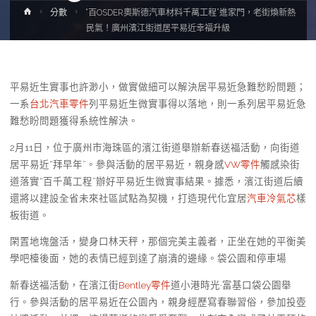
Home
分數
“百OSDER奧斯德汽車材料千萬工程”進家門，老街煥新熱
民氣！廣州濱江街道居平易近幸福升級
平易近生實事也許渺小，做實做細可以解決居平易近急難愁盼問題；
一系
台北汽車零件
列平易近生微實事得以落地，則一系列居平易近急
難愁盼問題獲得系統性解決。
2月11日，位于廣州市海珠區的濱江街道舉辦新春送福活動，向街道
居平易近“拜早年”。參與活動的居平易近，親身感
VW零件
觸感染街
道落實“百千萬工程”辦好平易近生微實事結果。據悉，濱江街道后續
還將以建設全省未來社區試點為契機，打造現代化宜居
汽車冷氣芯
樣
板街道。
閑置地塊盤活，變身口林天秤，那個完美主義者，正坐在她的平衡美
學吧檯後面，她的表情已經到達了崩潰的邊緣。袋公園和停車場
新春送福活動，在濱江街
Bentley零件
道小港時光·富基口袋公園舉
行。參與活動的居平易近在公園內，親身經歷寫春聯習俗，參加投壺