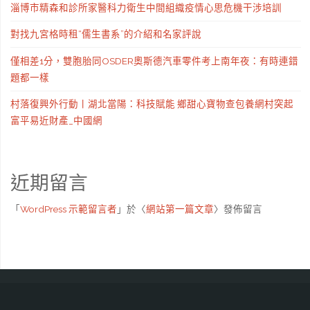
淄博市精森和診所家醫科力衛生中間組織疫情心思危機干涉培訓
對找九宮格時租“儒生書系”的介紹和名家評說
僅相差1分，雙胞胎同OSDER奧斯德汽車零件考上南年夜：有時連錯
題都一樣
村落復興外行動丨湖北當陽：科技賦能 鄉甜心寶物查包養網村突起
富平易近財產_中國網
近期留言
「
WordPress 示範留言者
」於〈
網站第一篇文章
〉發佈留言