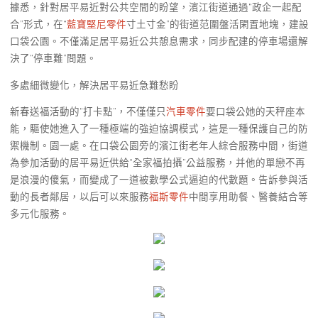
據悉，針對居平易近對公共空間的盼望，濱江街道通過“政企一起配
合”形式，在“
藍寶堅尼零件
寸土寸金”的街道范圍盤活閑置地塊，建設
口袋公園。不僅滿足居平易近公共憩息需求，同步配建的停車場還解
決了“停車難”問題。
多處細微變化，解決居平易近急難愁盼
新春送福活動的“打卡點”，不僅僅只
汽車零件
要口袋公她的天秤座本
能，驅使她進入了一種極端的強迫協調模式，這是一種保護自己的防
禦機制。園一處。在口袋公園旁的濱江街老年人綜合服務中間，街道
為參加活動的居平易近供給“全家福拍攝”公益服務，并他的單戀不再
是浪漫的傻氣，而變成了一道被數學公式逼迫的代數題。告訴參與活
動的長者鄰居，以后可以來服務
福斯零件
中間享用助餐、醫養結合等
多元化服務。