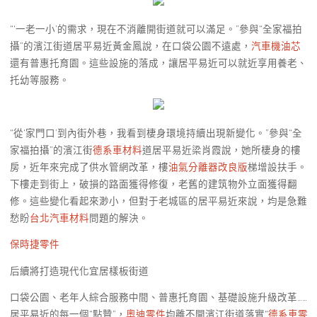
“‘一老一小’的需求，現在不消離開街道就可以滿足。”參與“全家福拍
攝”的濱江街道居平易近黃金鳳說，在口袋公園不遠處，
汽車機油芯
還有普惠托育園。這些設施的落成，讓居平易近可以就近享用養老、
托幼等服務。
“從‘家門口’到內街外巷，我看到棲身環境持續出現新變化。”參與“全
家福拍攝”的濱江街
德系車材料
道居平易近梁肖霞說，她所棲身的樓
房，近年來完成了供水管網改革，樓
油氣分離器改良版
梯增設扶手。
下樓走到街上，破損的路面獲得修復，老舊的建筑物外立面獲得翻
修。這些變化看起來渺小，但對于老城區的居平易近來說，均是急難
愁盼
台北汽車材料
問題的解決。
保時捷零件
后續將打造現代化宜居樣板街道
口袋公園、老年人綜合服務中間、普惠托育園、基礎設施升級改革……
居平易近的每一個“點贊”，
奧迪零件
均離不開濱江街道落實“
德系車零