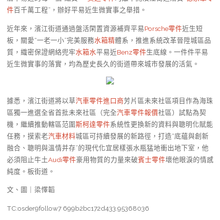
件
百千萬工程”，辦好平易近生微實事之舉措。
近年來，濱江街道通過盤活閑置資源補齊平易
Porsche零件
近生短
板，關愛“一老一小”完美服務
水箱精
體系，推進系統改革晉陞城區品
質，織密保證網絡兜牢
水箱水
平易近
Benz零件
生底線。一件件平易
近生微實事的落實，均為歷史長久的街道帶來城市發展的活氣。
據悉，濱江街道將以草
汽車零件進口商
芳片區未來社區項目作為海珠
區獨一進選全省首批未來社區（完全
汽車零件報價
社區）試點為契
機，繼續推動轄區范圍
斯柯達零件
系統性更換新的資料與聰明化賦能
任務，摸索老
汽車材料
城區可持續發展的新路徑，打造“底蘊與創新
融合、聰明與溫情并存”的現代化宜居樣張水瓶猛地衝出地下室，他
必須阻止牛土
Audi零件
豪用物質的力量來破
賓士零件
壞他眼淚的情感
純度。板街道。
文、圖｜梁懌韜
TC:osder9follow7 699b2bc172d433.95368036